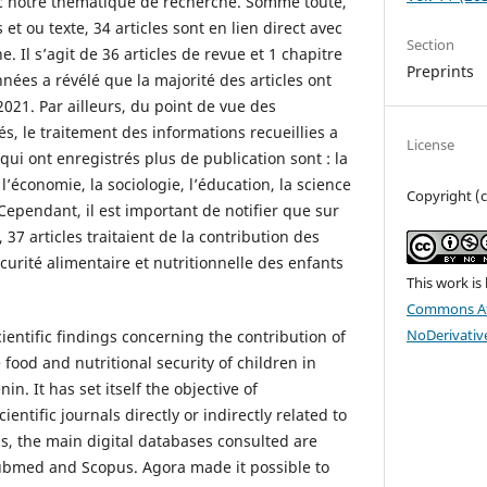
vec notre thématique de recherche. Somme toute,
et ou texte, 34 articles sont en lien direct avec
Section
. Il s’agit de 36 articles de revue et 1 chapitre
Preprints
nnées a révélé que la majorité des articles ont
2021. Par ailleurs, du point de vue des
, le traitement des informations recueillies a
License
ui ont enregistrés plus de publication sont : la
l’économie, la sociologie, l’éducation, la science
Copyright (c
. Cependant, il est important de notifier que sur
, 37 articles traitaient de la contribution des
curité alimentaire et nutritionnelle des enfants
This work is
Commons At
NoDerivative
cientific findings concerning the contribution of
ood and nutritional security of children in
in. It has set itself the objective of
ientific journals directly or indirectly related to
is, the main digital databases consulted are
bmed and Scopus. Agora made it possible to