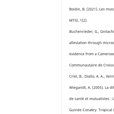
Boidin, B. (2021). Les mut
MTSI, 1(2).
Buchenrieder, G., Gnilachi,
alleviation through microc
evidence from a Cameroon
Communautaire de Croissa
Criel, B., Diallo, A. A., Ven
Wiegandt, A. (2005). La di
de santé et mutualistes :
Guinée-Conakry. Tropical 