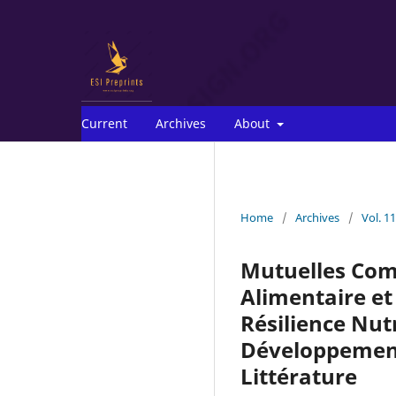
Current
Archives
About
Home
/
Archives
/
Vol. 1
Mutuelles Com
Alimentaire et
Résilience Nut
Développement
Littérature