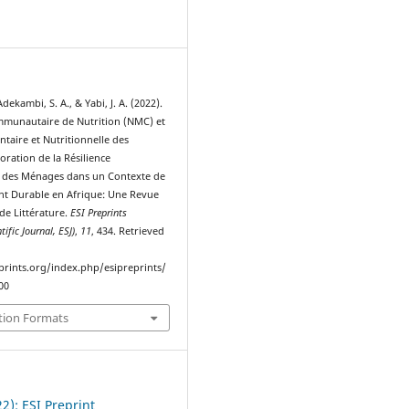
8
dekambi, S. A., & Yabi, J. A. (2022).
munautaire de Nutrition (NMC) et
ntaire et Nutritionnelle des
oration de la Résilience
e des Ménages dans un Contexte de
t Durable en Afrique: Une Revue
de Littérature.
ESI Preprints
ific Journal, ESJ)
,
11
, 434. Retrieved
eprints.org/index.php/esipreprints/
00
tion Formats
22): ESI Preprint