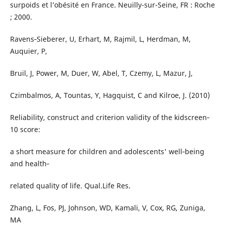
surpoids et l’obésité en France. Neuilly-sur-Seine, FR : Roche
; 2000.
Ravens‐Sieberer, U, Erhart, M, Rajmil, L, Herdman, M,
Auquier, P,
Bruil, J, Power, M, Duer, W, Abel, T, Czemy, L, Mazur, J,
Czimbalmos, A, Tountas, Y, Hagquist, C and Kilroe, J. (2010)
Reliability, construct and criterion validity of the kidscreen‐
10 score:
a short measure for children and adolescents' well‐being
and health‐
related quality of life. Qual.Life Res.
Zhang, L, Fos, PJ, Johnson, WD, Kamali, V, Cox, RG, Zuniga,
MA