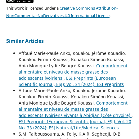
This work is licensed under a
Creative Commons Attribution-
NonCommercial-NoDerivatives 4.0 International License
.
Similar Articles
Affoué Marie-Paule Anko, Kouakou Jérôme Kouadio,
Kouakou Firmin Kouassi, Kouakou Siméon Kouassi,
Ahia Monique Lydie Beugré Kouassi,
Comportement
alimentaire et niveau de masse grasse des
adolescents ivoiriens
,
ESI Preprints (European
Scientific Journal, ESJ): Vol. 34 (2024): ESI Preprints
Affoué Marie-Paule Anko, Kouakou Jérôme Kouadio,
Kouakou Firmin Kouassi, Kouakou Siméon Kouassi,
Ahia Monique Lydie Beugré Kouassi,
Comportement
alimentaire et niveau de masse grasse des
adolescents Ivoiriens vivants à Abidjan (Côte d’Ivoire)
,
ESI Preprints (European Scientific Journal, ESJ): Vol. 20
No. 33 (2024): ESJ Natural/Life/Medical Sciences
S.M. Talboussouma, A. Folly, K.A.R. Segbedji, O-B.