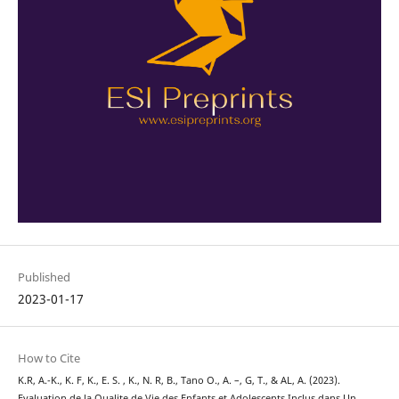
Published
2023-01-17
How to Cite
K.R, A.-K., K. F, K., E. S. , K., N. R, B., Tano O., A. –, G, T., & AL, A. (2023).
Evaluation de la Qualite de Vie des Enfants et Adolescents Inclus dans Un