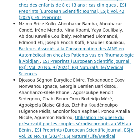
chez des enfants de 8 et 13 ans : cas cliniques
,
ESI
Preprints (European Scientific Journal, ESJ): Vol. 42
(2025): ESI Preprints
Nzima Brice Kollo, Aboubakar Bamba, Aboubacar
Condé, Irène Mendo, Nina Kpami, Yaya Coulibaly,
Abidou Kawélé Coulibaly, Mohamed Diomandé,
Edmond Eti, Joseph Enoch Koffi, Ehaulier Kouakou,
Facteurs Associés à la Consommation des AINS en
Automédication chez les Patients vus en Rhumatologie
à Abidjan
,
ESI Preprints (European Scientific Journal,
ESJ): Vol. 20 No. 9 (2024): ESJ Natural/Life/Medical
Sciences
Djossou Sègnon Eurydice Elvire, Tokpanoude Coovi
Nonwanou Ignace, Georgia Damien Barikissou,
Ahanhanzo-Glele Rhonel, Agossoukpe Benoît
Sedegnon, Chabi Boum Orou Bodeidjo Méré,
Agbokpela Blaise Gildas, Etchiha Koudénoukpo
Fulgence Pédis, Gnonlonfoun Raphael, Ponou Amalia
Nicole, Aguemon Badirou,
Utilisation régulière du
préservatif par les couples sérodiscordants au VIH au
Bénin
,
ESI Preprints (European Scientific Journal, ESJ):
Vol. 20 No. 18 (2024): ESJ Natural/Life/Medical