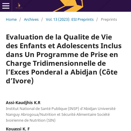
Home
/
Archives
/
Vol. 13 (2023): ESI Preprints
/
Preprints
Evaluation de la Qualite de Vie
des Enfants et Adolescents Inclus
dans Un Programme de Prise en
Charge Tridimensionnelle de
l’Exces Ponderal a Abidjan (Côte
d’Ivore)
Assi-Kaudjhis K.R
Institut National de Santé Publique (INSP) d’Abidjan Université
Nanguy Abrogoua/Nutrition et Sécurité Alimentaire Société
Ivoirienne de Nutrition (SIN)
Kouassi K. F