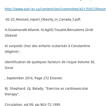
http://www.parl.gc.ca/content/sen/committee/421/SOCI/Repor
-02-25_Revised_report_Obesity_in_Canada_f.pdf.
H.OulamaraW.AllamA.-N.AgliD.TouatiA.BensalemL.Dridi
Obésité
et surpoids chez des enfants scolarisés à Constantine
(Algérie) :
identification de quelques facteurs de risque Volume 30,
Issue
, September 2016, Page 272 Elsevier.
RJ. Shephard, GJ. Balady, “Exercise as cardiovascular
therapy”.
Circulation, vol.99, pp.963–72,1999.