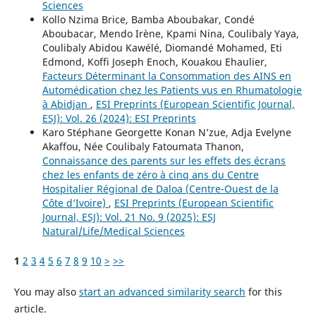
Sciences
Kollo Nzima Brice, Bamba Aboubakar, Condé
Aboubacar, Mendo Irène, Kpami Nina, Coulibaly Yaya,
Coulibaly Abidou Kawélé, Diomandé Mohamed, Eti
Edmond, Koffi Joseph Enoch, Kouakou Ehaulier,
Facteurs Déterminant la Consommation des AINS en
Automédication chez les Patients vus en Rhumatologie
à Abidjan
,
ESI Preprints (European Scientific Journal,
ESJ): Vol. 26 (2024): ESI Preprints
Karo Stéphane Georgette Konan N’zue, Adja Evelyne
Akaffou, Née Coulibaly Fatoumata Thanon,
Connaissance des parents sur les effets des écrans
chez les enfants de zéro à cinq ans du Centre
Hospitalier Régional de Daloa (Centre-Ouest de la
Côte d’Ivoire)
,
ESI Preprints (European Scientific
Journal, ESJ): Vol. 21 No. 9 (2025): ESJ
Natural/Life/Medical Sciences
1
2
3
4
5
6
7
8
9
10
>
>>
You may also
start an advanced similarity search
for this
article.