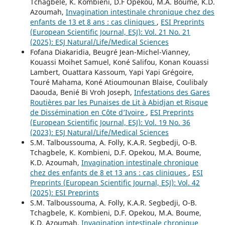
Tchagbele, K. Kombieni, D.F Opekou, M.A. Boume, K.D.
Azoumah,
Invagination intestinale chronique chez des
enfants de 13 et 8 ans : cas cliniques
,
ESI Preprints
(European Scientific Journal, ESJ): Vol. 21 No. 21
(2025): ESJ Natural/Life/Medical Sciences
Fofana Diakaridia, Beugré Jean-Michel-Vianney,
Kouassi Moihet Samuel, Koné Salifou, Konan Kouassi
Lambert, Ouattara Kassoum, Yapi Yapi Grégoire,
Touré Mahama, Koné Atioumounan Blaise, Coulibaly
Daouda, Benié Bi Vroh Joseph,
Infestations des Gares
Routières par les Punaises de Lit à Abidjan et Risque
de Dissémination en Côte d’Ivoire
,
ESI Preprints
(European Scientific Journal, ESJ): Vol. 19 No. 36
(2023): ESJ Natural/Life/Medical Sciences
S.M. Talboussouma, A. Folly, K.A.R. Segbedji, O-B.
Tchagbele, K. Kombieni, D.F. Opekou, M.A. Boume,
K.D. Azoumah,
Invagination intestinale chronique
chez des enfants de 8 et 13 ans : cas cliniques
,
ESI
Preprints (European Scientific Journal, ESJ): Vol. 42
(2025): ESI Preprints
S.M. Talboussouma, A. Folly, K.A.R. Segbedji, O-B.
Tchagbele, K. Kombieni, D.F. Opekou, M.A. Boume,
K.D. Azoumah,
Invagination intestinale chronique