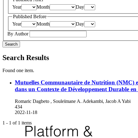
Year
Month
Day
Published Before
Year
Month
Day
By Author
Search
Search Results
Found one item.
Mutuelles Communautaire de Nutrition (NMC) et S
dans un Contexte de Développement Durable en 
Romaric Dagbeto , Souleïmane A. Adekambi, Jacob A Yabi
434
2022-11-18
1 - 1 of 1 items