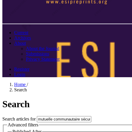
Current
Archives
About
About the Journal
Submissions
Privacy Statement
Register
Login
Home
/
Search
Search
Search articles for
Advanced filters
Published After