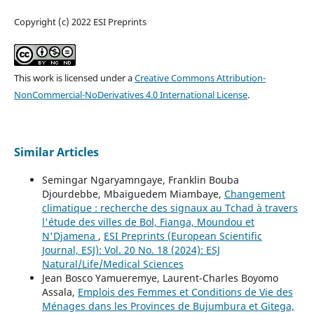
Copyright (c) 2022 ESI Preprints
This work is licensed under a
Creative Commons Attribution-
NonCommercial-NoDerivatives 4.0 International License
.
Similar Articles
Semingar Ngaryamngaye, Franklin Bouba
Djourdebbe, Mbaiguedem Miambaye,
Changement
climatique : recherche des signaux au Tchad à travers
l'étude des villes de Bol, Fianga, Moundou et
N'Djamena
,
ESI Preprints (European Scientific
Journal, ESJ): Vol. 20 No. 18 (2024): ESJ
Natural/Life/Medical Sciences
Jean Bosco Yamueremye, Laurent-Charles Boyomo
Assala,
Emplois des Femmes et Conditions de Vie des
Ménages dans les Provinces de Bujumbura et Gitega,