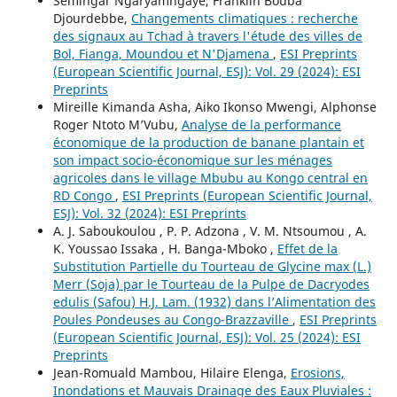
Semingar Ngaryamngaye, Franklin Bouba
Djourdebbe,
Changements climatiques : recherche
des signaux au Tchad à travers l'étude des villes de
Bol, Fianga, Moundou et N'Djamena
,
ESI Preprints
(European Scientific Journal, ESJ): Vol. 29 (2024): ESI
Preprints
Mireille Kimanda Asha, Aiko Ikonso Mwengi, Alphonse
Roger Ntoto M’Vubu,
Analyse de la performance
économique de la production de banane plantain et
son impact socio-économique sur les ménages
agricoles dans le village Mbubu au Kongo central en
RD Congo
,
ESI Preprints (European Scientific Journal,
ESJ): Vol. 32 (2024): ESI Preprints
A. J. Saboukoulou , P. P. Adzona , V. M. Ntsoumou , A.
K. Youssao Issaka , H. Banga-Mboko ,
Effet de la
Substitution Partielle du Tourteau de Glycine max (L.)
Merr (Soja) par le Tourteau de la Pulpe de Dacryodes
edulis (Safou) H.J. Lam. (1932) dans l’Alimentation des
Poules Pondeuses au Congo-Brazzaville
,
ESI Preprints
(European Scientific Journal, ESJ): Vol. 25 (2024): ESI
Preprints
Jean-Romuald Mambou, Hilaire Elenga,
Erosions,
Inondations et Mauvais Drainage des Eaux Pluviales :