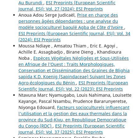
Au Burundi
,
ESI Preprints (European Scientific
Journal, ESJ): Vol. 27 (2024): ESI Preprints
Anoua Adou Serge Judicaël,
Prise en charge des
personnes âgées dépendantes : une analyse du
modèle socioculturel baoulé Agba de Côte d’Ivoire
,
ESI Preprints (European Scientific Journal, ESJ): Vol. 34
(2024): ESI Preprints
Moussa Ndiaye , Amsatou Thiam , Eric E. Agoyi ,
Achille E. Assagbadjo , Birane Dieng , Khandioura
Noba ,
Espèces Végétales Négligées et Sous-Utilisées
en Afrique de l’Ouest : Traits Morphologiques,
Conservation et Dissémination des Graines de Blighia
sapida K.D. Koenig (Sapindaceae) Suivant les Zones
Agro-écologiques du Bénin
,
ESI Preprints (European
Scientific Journal, ESJ): Vol. 22 (2023): ESI Preprints
Ntavuna Marc Nyamugabo, Louis Nahimana, Louisette
Kayange, Pascal Nsambu, Prudence Bararunyeretse,
Niyonga Edouard,
Facteurs socioculturels influençant
l'utilisation et la gestion des eaux thermales dans la
province du Sud-Kivu, en Republique Democratique
du Congo (RDC)
,
ESI Preprints (European Scientific
Journal, ESJ): Vol. 37 (2025): ESI Preprints