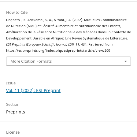
How to Cite
Dagbeto , R., Adekambi, S. A., & Yabi, J. A. (2022). Mutuelles Communautaire
de Nutrition (NMC) et Sécurité Alimentaire et Nutritionnelle des Enfants,
Amélioration de la Résilience Nutritionnelle des Ménages dans un Contexte de
Développement Durable en Afrique: Une Revue Systématique de Littérature.
ESI Preprints (European Scientific Journal, ESJ)
,
11
, 434. Retrieved from
https://esipreprints.org/index.php/esipreprints/article/view/200
More Citation Formats
Issue
Vol. 11 (2022): ESI Preprint
Section
Preprints
License