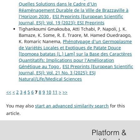
Quelles Solutions dans le Cadre d’Un
Réaménagement Durable de la Ville de Brazzaville à
l’Horizon 2030
,
ESI Preprints (European Scientific
Journal, ESJ): Vol. 19 (2023): ESI Preprints
Tighankoumi Gmakouba, Atti Tchabi, P. Napoli, J. K.
Bamaze, K. Some, R. E. Traore, M. Hamed Ouedraogo,
K. Romaric Nanema,
Phénotypage d’un Germoplasme
de Variétés Locales et Exotiques de Patate Douce
[Ipomoea batatas (L.) Lam] sur la Base des Caractères
Quantitatifs: Implications pour l’Amélioration
Génétique au Togo
,
ESI Preprints (European Scientific
Journal, ESJ): Vol. 21 No. 3 (2025): ESJ
Natural/Life/Medical Sciences
<<
<
2
3
4
5
6
7
8
9
10
11
>
>>
You may also
start an advanced similarity search
for this
article.