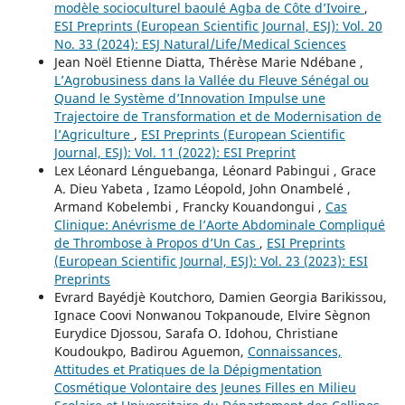
modèle socioculturel baoulé Agba de Côte d’Ivoire
,
ESI Preprints (European Scientific Journal, ESJ): Vol. 20
No. 33 (2024): ESJ Natural/Life/Medical Sciences
Jean Noël Etienne Diatta, Thérèse Marie Ndébane ,
L’Agrobusiness dans la Vallée du Fleuve Sénégal ou
Quand le Système d’Innovation Impulse une
Trajectoire de Transformation et de Modernisation de
l’Agriculture
,
ESI Preprints (European Scientific
Journal, ESJ): Vol. 11 (2022): ESI Preprint
Lex Léonard Lénguebanga, Léonard Pabingui , Grace
A. Dieu Yabeta , Izamo Léopold, John Onambelé ,
Armand Kobelembi , Francky Kouandongui ,
Cas
Clinique: Anévrisme de l’Aorte Abdominale Compliqué
de Thrombose à Propos d’Un Cas
,
ESI Preprints
(European Scientific Journal, ESJ): Vol. 23 (2023): ESI
Preprints
Evrard Bayédjè Koutchoro, Damien Georgia Barikissou,
Ignace Coovi Nonwanou Tokpanoude, Elvire Sègnon
Eurydice Djossou, Sarafa O. Idohou, Christiane
Koudoukpo, Badirou Aguemon,
Connaissances,
Attitudes et Pratiques de la Dépigmentation
Cosmétique Volontaire des Jeunes Filles en Milieu