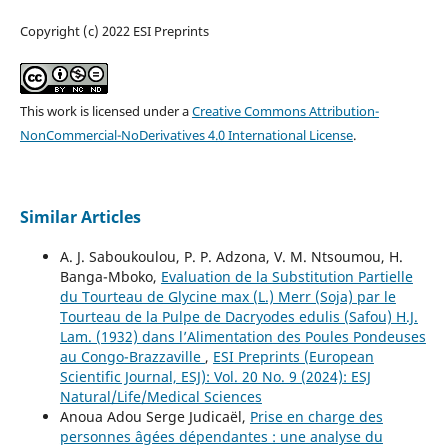
Copyright (c) 2022 ESI Preprints
This work is licensed under a
Creative Commons Attribution-
NonCommercial-NoDerivatives 4.0 International License
.
Similar Articles
A. J. Saboukoulou, P. P. Adzona, V. M. Ntsoumou, H.
Banga-Mboko,
Evaluation de la Substitution Partielle
du Tourteau de Glycine max (L.) Merr (Soja) par le
Tourteau de la Pulpe de Dacryodes edulis (Safou) H.J.
Lam. (1932) dans l’Alimentation des Poules Pondeuses
au Congo-Brazzaville
,
ESI Preprints (European
Scientific Journal, ESJ): Vol. 20 No. 9 (2024): ESJ
Natural/Life/Medical Sciences
Anoua Adou Serge Judicaël,
Prise en charge des
personnes âgées dépendantes : une analyse du