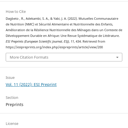
How to Cite
Dagbeto , R., Adekambi, S. A., & Yabi, J. A. (2022). Mutuelles Communautaire
de Nutrition (NMC) et Sécurité Alimentaire et Nutritionnelle des Enfants,
Amélioration de la Résilience Nutritionnelle des Ménages dans un Contexte de
Développement Durable en Afrique: Une Revue Systématique de Littérature.
ESI Preprints (European Scientific Journal, ESJ)
,
11
, 434. Retrieved from
https://esipreprints.org/index.php/esipreprints/article/view/200
More Citation Formats
Issue
Vol. 11 (2022): ESI Preprint
Section
Preprints
License