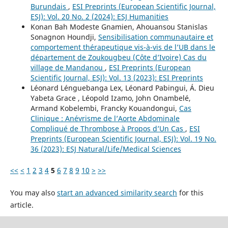
Burundais
,
ESI Preprints (European Scientific Journal,
ESJ): Vol. 20 No. 2 (2024): ESJ Humanities
Konan Bah Modeste Gnamien, Ahouansou Stanislas
Sonagnon Houndji,
Sensibilisation communautaire et
comportement thérapeutique vis-à-vis de l’UB dans le
département de Zoukougbeu (Côte d’Ivoire) Cas du
village de Mandanou
,
ESI Preprints (European
Scientific Journal, ESJ): Vol. 13 (2023): ESI Preprints
Léonard Lénguebanga Lex, Léonard Pabingui, Á. Dieu
Yabeta Grace , Léopold Izamo, John Onambelé,
Armand Kobelembi, Francky Kouandongui,
Cas
Clinique : Anévrisme de l’Aorte Abdominale
Compliqué de Thrombose à Propos d’Un Cas
,
ESI
Preprints (European Scientific Journal, ESJ): Vol. 19 No.
36 (2023): ESJ Natural/Life/Medical Sciences
<<
<
1
2
3
4
5
6
7
8
9
10
>
>>
You may also
start an advanced similarity search
for this
article.