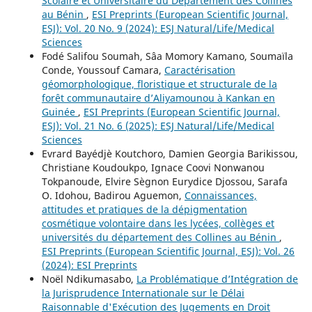
Scolaire et Universitaire du Département des Collines
au Bénin
,
ESI Preprints (European Scientific Journal,
ESJ): Vol. 20 No. 9 (2024): ESJ Natural/Life/Medical
Sciences
Fodé Salifou Soumah, Sâa Momory Kamano, Soumaïla
Conde, Youssouf Camara,
Caractérisation
géomorphologique, floristique et structurale de la
forêt communautaire d’Aliyamounou à Kankan en
Guinée
,
ESI Preprints (European Scientific Journal,
ESJ): Vol. 21 No. 6 (2025): ESJ Natural/Life/Medical
Sciences
Evrard Bayédjè Koutchoro, Damien Georgia Barikissou,
Christiane Koudoukpo, Ignace Coovi Nonwanou
Tokpanoude, Elvire Sègnon Eurydice Djossou, Sarafa
O. Idohou, Badirou Aguemon,
Connaissances,
attitudes et pratiques de la dépigmentation
cosmétique volontaire dans les lycées, collèges et
universités du département des Collines au Bénin
,
ESI Preprints (European Scientific Journal, ESJ): Vol. 26
(2024): ESI Preprints
Noël Ndikumasabo,
La Problématique d’Intégration de
la Jurisprudence Internationale sur le Délai
Raisonnable d'Exécution des Jugements en Droit