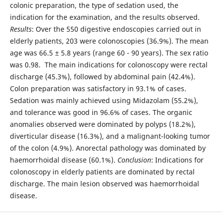
colonic preparation, the type of sedation used, the
indication for the examination, and the results observed.
Results
: Over the 550 digestive endoscopies carried out in
elderly patients, 203 were colonoscopies (36.9%). The mean
age was 66.5 ± 5.8 years (range 60 - 90 years). The sex ratio
was 0.98. The main indications for colonoscopy were rectal
discharge (45.3%), followed by abdominal pain (42.4%).
Colon preparation was satisfactory in 93.1% of cases.
Sedation was mainly achieved using Midazolam (55.2%),
and tolerance was good in 96.6% of cases. The organic
anomalies observed were dominated by polyps (18.2%),
diverticular disease (16.3%), and a malignant-looking tumor
of the colon (4.9%). Anorectal pathology was dominated by
haemorrhoidal disease (60.1%).
Conclusion
: Indications for
colonoscopy in elderly patients are dominated by rectal
discharge. The main lesion observed was haemorrhoidal
disease.