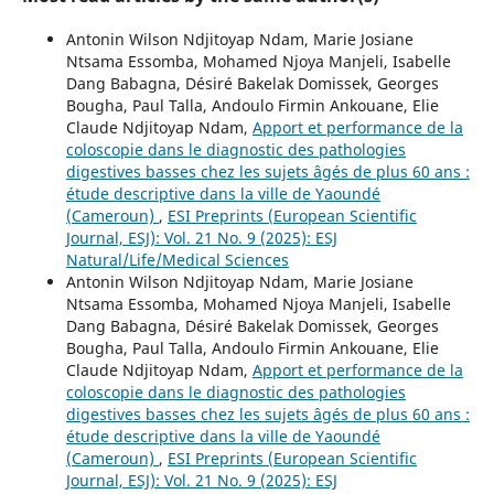
Antonin Wilson Ndjitoyap Ndam, Marie Josiane
Ntsama Essomba, Mohamed Njoya Manjeli, Isabelle
Dang Babagna, Désiré Bakelak Domissek, Georges
Bougha, Paul Talla, Andoulo Firmin Ankouane, Elie
Claude Ndjitoyap Ndam,
Apport et performance de la
coloscopie dans le diagnostic des pathologies
digestives basses chez les sujets âgés de plus 60 ans :
étude descriptive dans la ville de Yaoundé
(Cameroun)
,
ESI Preprints (European Scientific
Journal, ESJ): Vol. 21 No. 9 (2025): ESJ
Natural/Life/Medical Sciences
Antonin Wilson Ndjitoyap Ndam, Marie Josiane
Ntsama Essomba, Mohamed Njoya Manjeli, Isabelle
Dang Babagna, Désiré Bakelak Domissek, Georges
Bougha, Paul Talla, Andoulo Firmin Ankouane, Elie
Claude Ndjitoyap Ndam,
Apport et performance de la
coloscopie dans le diagnostic des pathologies
digestives basses chez les sujets âgés de plus 60 ans :
étude descriptive dans la ville de Yaoundé
(Cameroun)
,
ESI Preprints (European Scientific
Journal, ESJ): Vol. 21 No. 9 (2025): ESJ