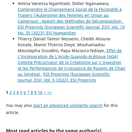
Amina Vanessa Ngamtiate, Didier Nganawara,
Comprendre le Changement Social de la Fécondité à
Travers l’Autonomie des Femmes en Union au
Cameroun : Apport des Méthodes de Décomposition
,
ESI Preprints (European Scientific Journal, ESJ): Vol. 19
No. 35 (2023): ESJ Humanities
Thierry Daniel Tamsir Nesseim, Cheikh Alioune
Konate, Mame Thierno Dieye, Mouhamadou
Moustapha Sissokho, Papa Macoura Ndiaye,
Effet de
L’incorporation de L’Acide Guanido Acétique (AGA)
Comme Précursseur de la Créatinine sur L'ingestion
et les Performances de Croissance de Poulets de Chair
au Sénégal
,
ESI Preprints (European Scientific
Journal, ESJ): Vol. 9 (2022): ESI Preprints
1
2
3
4
5
6
7
8
9
10
>
>>
You may also
start an advanced similarity search
for this
article.
Most read articles by the same author(s)