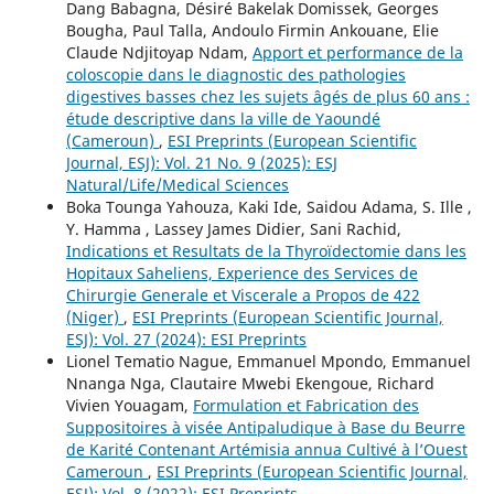
Dang Babagna, Désiré Bakelak Domissek, Georges
Bougha, Paul Talla, Andoulo Firmin Ankouane, Elie
Claude Ndjitoyap Ndam,
Apport et performance de la
coloscopie dans le diagnostic des pathologies
digestives basses chez les sujets âgés de plus 60 ans :
étude descriptive dans la ville de Yaoundé
(Cameroun)
,
ESI Preprints (European Scientific
Journal, ESJ): Vol. 21 No. 9 (2025): ESJ
Natural/Life/Medical Sciences
Boka Tounga Yahouza, Kaki Ide, Saidou Adama, S. Ille ,
Y. Hamma , Lassey James Didier, Sani Rachid,
Indications et Resultats de la Thyroïdectomie dans les
Hopitaux Saheliens, Experience des Services de
Chirurgie Generale et Viscerale a Propos de 422
(Niger)
,
ESI Preprints (European Scientific Journal,
ESJ): Vol. 27 (2024): ESI Preprints
Lionel Tematio Nague, Emmanuel Mpondo, Emmanuel
Nnanga Nga, Clautaire Mwebi Ekengoue, Richard
Vivien Youagam,
Formulation et Fabrication des
Suppositoires à visée Antipaludique à Base du Beurre
de Karité Contenant Artémisia annua Cultivé à l’Ouest
Cameroun
,
ESI Preprints (European Scientific Journal,
ESJ): Vol. 8 (2022): ESI Preprints