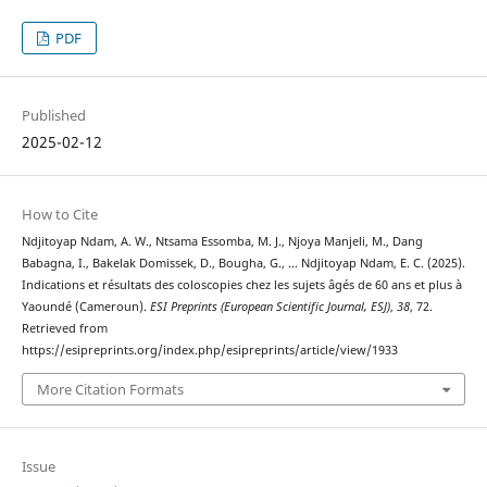
PDF
Published
2025-02-12
How to Cite
Ndjitoyap Ndam, A. W., Ntsama Essomba, M. J., Njoya Manjeli, M., Dang
Babagna, I., Bakelak Domissek, D., Bougha, G., … Ndjitoyap Ndam, E. C. (2025).
Indications et résultats des coloscopies chez les sujets âgés de 60 ans et plus à
Yaoundé (Cameroun).
ESI Preprints (European Scientific Journal, ESJ)
,
38
, 72.
Retrieved from
https://esipreprints.org/index.php/esipreprints/article/view/1933
More Citation Formats
Issue