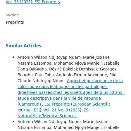
Vol. 38 (2025): ESI Preprints
Section
Preprints
Similar Articles
Antonin Wilson Ndjitoyap Ndam, Marie Josiane
Ntsama Essomba, Mohamed Njoya Manjeli, Isabelle
Dang Babagna, Désiré Bakelak Domissek, Georges
Bougha, Paul Talla, Andoulo Firmin Ankouane, Elie
Claude Ndjitoyap Ndam,
Apport et performance de la
coloscopie dans le diagnostic des pathologies
digestives basses chez les sujets âgés de plus 60 ans :
étude descriptive dans la ville de Yaoundé
(Cameroun)
,
ESI Preprints (European Scientific
Journal, ESJ): Vol. 21 No. 9 (2025): ESJ
Natural/Life/Medical Sciences
Antonin Wilson Ndjitoyap Ndam, Marie Josiane
Ntsama Essomba, Mohamed Njoya Manjeli, Isabelle