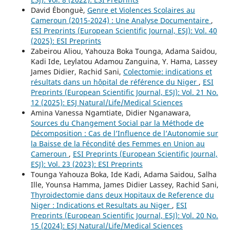
David Ébonguè,
Genre et Violences Scolaires au
Cameroun (2015-2024) : Une Analyse Documentaire
,
ESI Preprints (European Scientific Journal, ESJ): Vol. 40
(2025): ESI Preprints
Zabeirou Aliou, Yahouza Boka Tounga, Adama Saidou,
Kadi Ide, Leylatou Adamou Zanguina, Y. Hama, Lassey
James Didier, Rachid Sani,
Colectomie: indications et
résultats dans un hôpital de référence du Niger
,
ESI
Preprints (European Scientific Journal, ESJ): Vol. 21 No.
12 (2025): ESJ Natural/Life/Medical Sciences
Amina Vanessa Ngamtiate, Didier Nganawara,
Sources du Changement Social par la Méthode de
Décomposition : Cas de l’Influence de l’Autonomie sur
la Baisse de la Fécondité des Femmes en Union au
Cameroun
,
ESI Preprints (European Scientific Journal,
ESJ): Vol. 23 (2023): ESI Preprints
Tounga Yahouza Boka, Ide Kadi, Adama Saidou, Salha
Ille, Younsa Hamma, James Didier Lassey, Rachid Sani,
Thyroidectomie dans deux Hopitaux de Reference du
Niger : Indications et Resultats au Niger
,
ESI
Preprints (European Scientific Journal, ESJ): Vol. 20 No.
15 (2024): ESJ Natural/Life/Medical Sciences