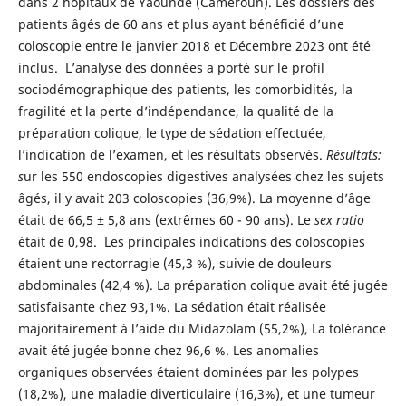
dans 2 hôpitaux de Yaoundé (Cameroun). Les dossiers des
patients âgés de 60 ans et plus ayant bénéficié d’une
coloscopie entre le janvier 2018 et Décembre 2023 ont été
inclus. L’analyse des données a porté sur le profil
sociodémographique des patients, les comorbidités, la
fragilité et la perte d’indépendance, la qualité de la
préparation colique, le type de sédation effectuée,
l’indication de l’examen, et les résultats observés.
Résultats:
s
ur les 550 endoscopies digestives analysées chez les sujets
âgés, il y avait 203 coloscopies (36,9%). La moyenne d’âge
était de 66,5 ± 5,8 ans (extrêmes 60 - 90 ans). Le
sex ratio
était de 0,98. Les principales indications des coloscopies
étaient une rectorragie (45,3 %), suivie de douleurs
abdominales (42,4 %). La préparation colique avait été jugée
satisfaisante chez 93,1%. La sédation était réalisée
majoritairement à l’aide du Midazolam (55,2%), La tolérance
avait été jugée bonne chez 96,6 %. Les anomalies
organiques observées étaient dominées par les polypes
(18,2%), une maladie diverticulaire (16,3%), et une tumeur