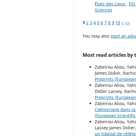
États des Lieux
,
ESI
Sciences
1
2
3
4
5
6
7
8
9
10
>
>>
You may also
start an adv
Most read articles by
Zabeirou Aliou, Yah
James Didier, Rachi
Preprints (European 
Zabeirou Aliou, Ya
Didier Lassey, Rach
Preprints (European S
Zabeirou Aliou, Yah
Cœlioscopie dans la
(European Scientific 
Zabeirou Aliou, Ya
Lassey James Didier
un hôpital de référ