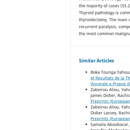
the majority of cases (55
Thyroid pathology is com
thyroidectomy. The main 
recurrent paralysis, com
the most common malignan
Similar Articles
Boka Tounga Yahouza
et Resultats de la 
Viscerale a Propos 
Zabeirou Aliou, Yah
James Didier, Rachi
Preprints (European 
Zabeirou Aliou, Ya
Didier Lassey, Rach
Preprints (European S
Samaila Aboubacar