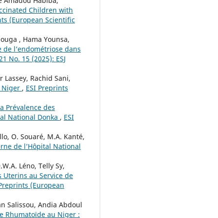
de Amadou Habiba,
ccinated Children with
nts (European Scientific
aouga , Hama Younsa,
ge de l’endométriose dans
 21 No. 15 (2025): ESJ
 Lassey, Rachid Sani,
u Niger
,
ESI Preprints
La Prévalence des
tal National Donka
,
ESI
allo, O. Souaré, M.A. Kanté,
erne de l’Hôpital National
D.W.A. Léno, Telly Sy,
 Uterins au Service de
Preprints (European
n Salissou, Andia Abdoul
te Rhumatoïde au Niger :