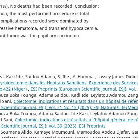
.21%). No deaths had been recorded. Conclusion:
mon; the most performed procedure is total
complications recorded were dominated by
pressive hematoma, and transient hypocalcemia.
t tumor was the papillary carcinoma.
, Kaki Ide, Saidou Adama, S. Ille , Y. Hamma , Lassey James Didier
Thyroïdectomie dans les Hopitaux Saheliens, Experience des Service
de 422 (Niger)
,
ESI Preprints (European Scientific Journal, ESJ): Vol.
ouza Boka Tounga, Adama Saidou, Kadi Ide, Leylatou Adamou Zang
d Sani,
Colectomie: indications et résultats dans un hôpital de réf
Scientific Journal, ESJ): Vol. 21 No. 12 (2025): ESJ Natural/Life/Med
houza Boka Tounga, Adama Saidou, Ide Kaki, Leylatou Adamou Zan
id Sani,
Colectomie, indications et résultats à l’hôpital général de
cientific Journal, ESJ): Vol. 39 (2025): ESI Preprints
, Soumana Alido, Kamaye Moumouni, Mamoudou Abdou Djafar, G