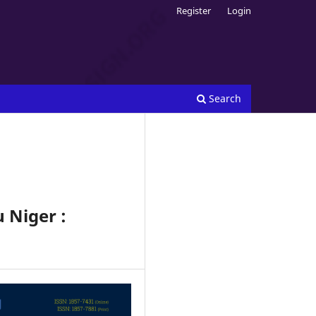
Register
Login
Search
 Niger :