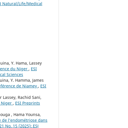
SJ Natural/Life/Medical
uina, Y. Hama, Lassey
érence du Niger
,
ESI
ical Sciences
guina, Y. Hamma, James
 référence de Niamey
,
ESI
 Lassey, Rachid Sani,
u Niger
,
ESI Preprints
aouga , Hama Younsa,
ge de l’endométriose dans
 21 No. 15 (2025): ESJ