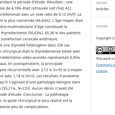
endant la période d’étude. Résultats : une
Section
ie de 4,18% était retrouvée soit chez 422
Articles
prédominait avec un sexe ratio de 0,12 (H/F). La
it la plus concernée (46,60%). L‘âge moyen était
License
téro-multinodulaire d’âge constituait la
a thyroïdectomie (56,63%). 85,30 % des patients
Copyright (c
 tuméfaction cervicale antérieure.
ré une thyroïde hétérogène dans 236 cas
e chirurgical était la thyroïdectomie totale avec
hyroïdectomie vidéo-assistée représentait 0,95%
This work is
caux. En postopératoire, la principale
Commons Att
lysie récurrentielle avec 2,13 % (n=9) et à moyen
License
.
ie avec 1,18 % (n=5). Les résultats d’anatomie
 qu’il s’agissait d’une pathologie bénigne dans
as (55,21%, N=233). Aucun décès n’avait été
iode d’étude. Conclusion : La pathologie
 le geste chirurgical le plus réalisé est la
l existe peu de complications.