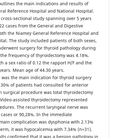
outlines the main indications and results of
ral Reference Hospital and National Hospital.
cross-sectional study spanning over 5 years
22 cases from the General and Digestive
oth the Niamey General Reference Hospital and
tal. The study included patients of both sexes,
nderwent surgery for thyroid pathology during
: the frequency of thyroidectomy was 4.18%.
 a sex ratio of 0.12 the rapport H/F and the
ears. Mean age of 44.30 years.
 was the main indication for thyroid surgery
5.30% of patients had consulted for anterior
in surgical procedure was total thyroidectomy
 Video-assisted thyroidectomy represented
cedures. The recurrent laryngeal nerve was
 cases or 90,28%. In the immediate
e main complication was dysphonia with 2.13%
erm, it was hypocalcemia with 7.34% (n=31).
lts confirmed that it was a benign pathology in