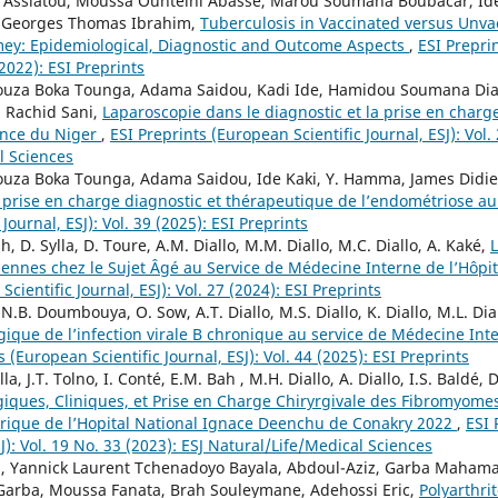
Assiatou, Moussa Ounteini Abasse, Marou Soumana Boubacar, I
, Georges Thomas Ibrahim,
Tuberculosis in Vaccinated versus Unva
mey: Epidemiological, Diagnostic and Outcome Aspects
,
ESI Prepri
 (2022): ESI Preprints
houza Boka Tounga, Adama Saidou, Kadi Ide, Hamidou Soumana Di
, Rachid Sani,
Laparoscopie dans le diagnostic et la prise en char
ence du Niger
,
ESI Preprints (European Scientific Journal, ESJ): Vol.
l Sciences
ouza Boka Tounga, Adama Saidou, Ide Kaki, Y. Hamma, James Didier
 prise en charge diagnostic et thérapeutique de l’endométriose a
Journal, ESJ): Vol. 39 (2025): ESI Preprints
, D. Sylla, D. Toure, A.M. Diallo, M.M. Diallo, M.C. Diallo, A. Kaké,
iennes chez le Sujet Âgé au Service de Médecine Interne de l’Hôpi
cientific Journal, ESJ): Vol. 27 (2024): ESI Preprints
, N.B. Doumbouya, O. Sow, A.T. Diallo, M.S. Diallo, K. Diallo, M.L. Di
logique de l’infection virale B chronique au service de Médecine Int
s (European Scientific Journal, ESJ): Vol. 44 (2025): ESI Preprints
a, J.T. Tolno, I. Conté, E.M. Bah , M.H. Diallo, A. Diallo, I.S. Baldé, 
iques, Cliniques, et Prise en Charge Chiryrgivale des Fibromyomes
rique de l’Hopital National Ignace Deenchu de Conakry 2022
,
ESI 
SJ): Vol. 19 No. 33 (2023): ESJ Natural/Life/Medical Sciences
i, Yannick Laurent Tchenadoyo Bayala, Abdoul-Aziz, Garba Mahama
Garba, Moussa Fanata, Brah Souleymane, Adehossi Eric,
Polyarthri