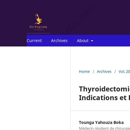
Current
Archives
About
Home
/
Archives
/
Vol. 2
Thyroidectomi
Indications et
Tounga Yahouza Boka
Médecin résident de chirurgie 