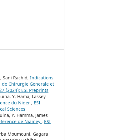
, Sani Rachid,
Indications
s de Chirurgie Generale et
 27 (2024): ESI Preprints
uina, Y. Hama, Lassey
érence du Niger
,
ESI
ical Sciences
guina, Y. Hamma, James
 référence de Niamey
,
ESI
arba Moumouni, Gagara