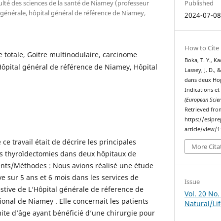
Published
ulté des sciences de la santé de Niamey (professeur
ie générale, hôpital général de référence de Niamey,
2024-07-0
How to Cite
 totale, Goitre multinodulaire, carcinome
Boka, T. Y., Kad
 Hôpital général de référence de Niamey, Hôpital
Lassey, J. D.,
dans deux Hop
Indications et
(European Scient
Retrieved fro
https://esipr
article/view/
 ce travail était de décrire les principales
More Cita
des thyroïdectomies dans deux hôpitaux de
ents/Méthodes : Nous avions réalisé une étude
ve sur 5 ans et 6 mois dans les services de
Issue
stive de L‘Hôpital générale de réference de
Vol. 20 No.
ional de Niamey . Elle concernait les patients
Natural/Li
mite d’âge ayant bénéficié d’une chirurgie pour