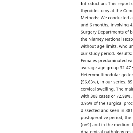
Introduction: This report 
thyroidectomy at the Gene
Methods: We conducted a 
and 6 months, involving 4
Surgery Departments of b
the Niamey National Hospi
without age limits, who u
our study period. Results
Females predominated with
average age group 32-47 y
Heteromultinodular goiter
(56.63%), in our series. 8
cervical swelling. The ma
with 308 cases or 72.98%.
0.95% of the surgical pro
dissected and seen in 381
postoperative period, th
(n=9) and in the médium t
Anatomical pathology resu