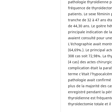
pathologie thyroïdienne p
fréquence de thyroïdectom
patients. Le sexe féminin 
tranche de 32 à 47 ans éta
de 44,30 ans. Le goitre hé
principale indication de l
avaient consulté pour une
L’échographie avait mont
(64,69%.). Le principal act
308 cas soit 72,98%. La t
(4 cas) des actes chirurgi
complication était la para
terme c’était l’hypocalcém
pathologie avait confirmé
plus de la majorité des c
enregistré pendant la pér
thyroïdienne est fréquente,
thyroïdectomie totale et i