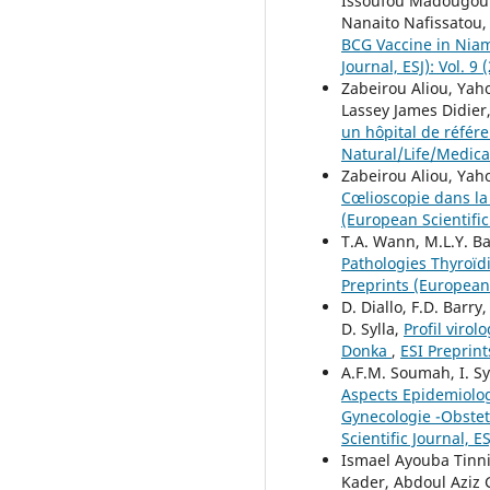
Issoufou Madougou 
Nanaito Nafissatou
BCG Vaccine in Nia
Journal, ESJ): Vol. 9
Zabeirou Aliou, Ya
Lassey James Didier
un hôpital de référ
Natural/Life/Medica
Zabeirou Aliou, Yah
Cœlioscopie dans la
(European Scientific 
T.A. Wann, M.L.Y. Bah
Pathologies Thyroïd
Preprints (European S
D. Diallo, F.D. Barry
D. Sylla,
Profil viro
Donka
,
ESI Preprint
A.F.M. Soumah, I. Syll
Aspects Epidemiolog
Gynecologie -Obstet
Scientific Journal, E
Ismael Ayouba Tinn
Kader, Abdoul Aziz 