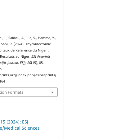
8
i, I., Saidou, A., Ille, S., Hamma, Y.,
 & Sani, R. (2024). Thyroidectomie
itaux de Reference du Niger :
 Resultats au Niger.
ESI Preprints
ific Journal, ESJ)
,
20
(15), 85.
m
eprints.org/index.php/esipreprints/
1164
tion Formats
 15 (2024): ESJ
fe/Medical Sciences