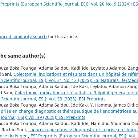
 Preprints (European Scientific Journal, ESJ): Vol. 20 No. 9 (2024): E
anced similarity search
for this article.
 the same author(s)
ouza Boka Tounga, Adama Saidou, Kadi Ide, Leylatou Adamou Zang
d Sani,
Colectomie: indications et résultats dans un hôpital de réf
Scientific Journal, ESJ): Vol. 21 No. 12 (2025): ESJ Natural/Life/Med
houza Boka Tounga, Adama Saidou, Ide Kaki, Leylatou Adamou Zan
id Sani,
Colectomie, indications et résultats à l’hôpital général de
cientific Journal, ESJ): Vol. 39 (2025): ESI Preprints
ouza Boka Tounga, Adama Saidou, Ide Kaki, Y. Hamma, James Didier
 prise en charge diagnostic et thérapeutique de l’endométriose a
Journal, ESJ): Vol. 39 (2025): ESI Preprints
houza Boka Tounga, Adama Saidou, Kadi Ide, Hamidou Soumana Di
, Rachid Sani,
Laparoscopie dans le diagnostic et la prise en char
ence du Niger
,
ESI Preprints (European Scientific Journal, ESJ): Vol.