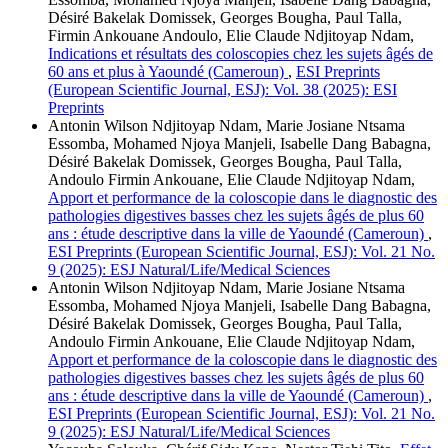
Désiré Bakelak Domissek, Georges Bougha, Paul Talla,
Firmin Ankouane Andoulo, Elie Claude Ndjitoyap Ndam,
Indications et résultats des coloscopies chez les sujets âgés de
60 ans et plus à Yaoundé (Cameroun)
,
ESI Preprints
(European Scientific Journal, ESJ): Vol. 38 (2025): ESI
Preprints
Antonin Wilson Ndjitoyap Ndam, Marie Josiane Ntsama
Essomba, Mohamed Njoya Manjeli, Isabelle Dang Babagna,
Désiré Bakelak Domissek, Georges Bougha, Paul Talla,
Andoulo Firmin Ankouane, Elie Claude Ndjitoyap Ndam,
Apport et performance de la coloscopie dans le diagnostic des
pathologies digestives basses chez les sujets âgés de plus 60
ans : étude descriptive dans la ville de Yaoundé (Cameroun)
,
ESI Preprints (European Scientific Journal, ESJ): Vol. 21 No.
9 (2025): ESJ Natural/Life/Medical Sciences
Antonin Wilson Ndjitoyap Ndam, Marie Josiane Ntsama
Essomba, Mohamed Njoya Manjeli, Isabelle Dang Babagna,
Désiré Bakelak Domissek, Georges Bougha, Paul Talla,
Andoulo Firmin Ankouane, Elie Claude Ndjitoyap Ndam,
Apport et performance de la coloscopie dans le diagnostic des
pathologies digestives basses chez les sujets âgés de plus 60
ans : étude descriptive dans la ville de Yaoundé (Cameroun)
,
ESI Preprints (European Scientific Journal, ESJ): Vol. 21 No.
9 (2025): ESJ Natural/Life/Medical Sciences