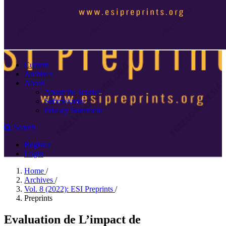
Current
Archives
About
About the Journal
Submissions
Privacy Statement
Search
Register
Login
Home
/
Archives
/
Vol. 8 (2022): ESI Preprints
/
Preprints
Evaluation de L’impact de