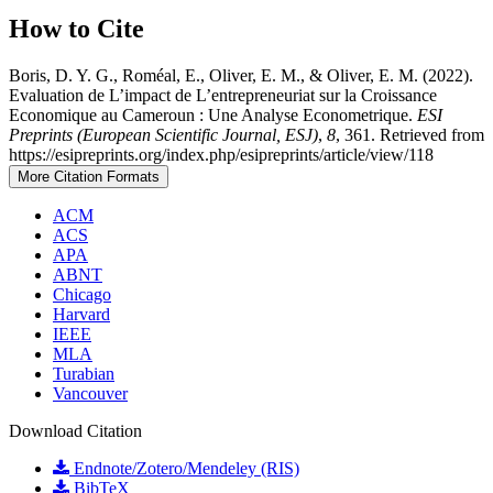
How to Cite
Boris, D. Y. G., Roméal, E., Oliver, E. M., & Oliver, E. M. (2022).
Evaluation de L’impact de L’entrepreneuriat sur la Croissance
Economique au Cameroun : Une Analyse Econometrique.
ESI
Preprints (European Scientific Journal, ESJ)
,
8
, 361. Retrieved from
https://esipreprints.org/index.php/esipreprints/article/view/118
More Citation Formats
ACM
ACS
APA
ABNT
Chicago
Harvard
IEEE
MLA
Turabian
Vancouver
Download Citation
Endnote/Zotero/Mendeley (RIS)
BibTeX