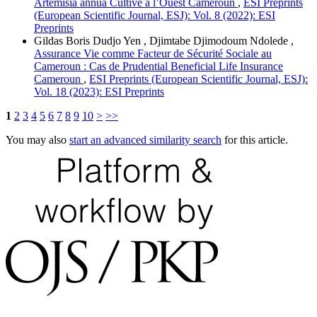
Artémisia annua Cultivé à l’Ouest Cameroun
,
ESI Preprints
(European Scientific Journal, ESJ): Vol. 8 (2022): ESI
Preprints
Gildas Boris Dudjo Yen , Djimtabe Djimodoum Ndolede ,
Assurance Vie comme Facteur de Sécurité Sociale au
Cameroun : Cas de Prudential Beneficial Life Insurance
Cameroun
,
ESI Preprints (European Scientific Journal, ESJ):
Vol. 18 (2023): ESI Preprints
1
2
3
4
5
6
7
8
9
10
>
>>
You may also
start an advanced similarity search
for this article.