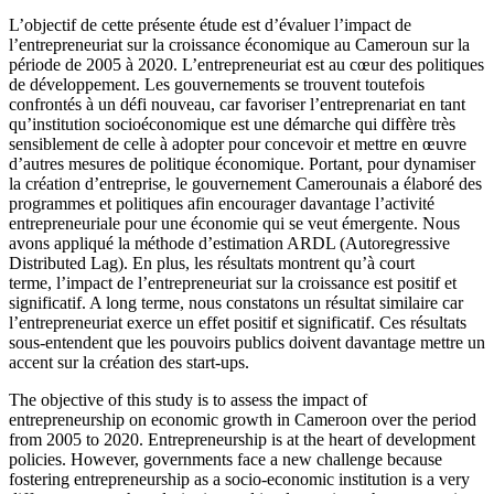
L’objectif de cette présente étude est d’évaluer l’impact de
l’entrepreneuriat sur la croissance économique au Cameroun sur la
période de 2005 à 2020. L’entrepreneuriat est au cœur des politiques
de développement. Les gouvernements se trouvent toutefois
confrontés à un défi nouveau, car favoriser l’entreprenariat en tant
qu’institution socioéconomique est une démarche qui diffère très
sensiblement de celle à adopter pour concevoir et mettre en œuvre
d’autres mesures de politique économique. Portant, pour dynamiser
la création d’entreprise, le gouvernement Camerounais a élaboré des
programmes et politiques afin encourager davantage l’activité
entrepreneuriale pour une économie qui se veut émergente. Nous
avons appliqué la méthode d’estimation ARDL (Autoregressive
Distributed Lag). En plus, les résultats montrent qu’à court
terme, l’impact de l’entrepreneuriat sur la croissance est positif et
significatif. A long terme, nous constatons un résultat similaire car
l’entrepreneuriat exerce un effet positif et significatif. Ces résultats
sous-entendent que les pouvoirs publics doivent davantage mettre un
accent sur la création des start-ups.
The objective of this study is to assess the impact of
entrepreneurship on economic growth in Cameroon over the period
from 2005 to 2020. Entrepreneurship is at the heart of development
policies. However, governments face a new challenge because
fostering entrepreneurship as a socio-economic institution is a very