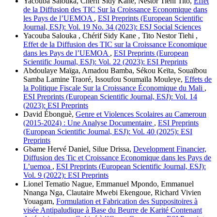
Yacouba Salouka, Chérif Sidy Kane, Nestor Tiehi Tito,
Effet
de la Diffusion des TIC Sur la Croissance Economique dans
les Pays de l’UEMOA
,
ESI Preprints (European Scientific
Journal, ESJ): Vol. 19 No. 34 (2023): ESJ Social Sciences
Yacouba Salouka , Chérif Sidy Kane , Tito Nestor Tiehi ,
Effet de la Diffusion des TIC sur la Croissance Economique
dans les Pays de l’UEMOA
,
ESI Preprints (European
Scientific Journal, ESJ): Vol. 22 (2023): ESI Preprints
Abdoulaye Maïga, Amadou Bamba, Sékou Keïta, Souaïbou
Samba Lamine Traoré, Issoufou Soumaïla Mouleye,
Effets de
la Politique Fiscale Sur la Croissance Économique du Mali
,
ESI Preprints (European Scientific Journal, ESJ): Vol. 14
(2023): ESI Preprints
David Ébonguè,
Genre et Violences Scolaires au Cameroun
(2015-2024) : Une Analyse Documentaire
,
ESI Preprints
(European Scientific Journal, ESJ): Vol. 40 (2025): ESI
Preprints
Gbame Hervé Daniel, Silue Drissa,
Development Financier,
Diffusion des Tic et Croissance Economique dans les Pays de
L’uemoa
,
ESI Preprints (European Scientific Journal, ESJ):
Vol. 9 (2022): ESI Preprints
Lionel Tematio Nague, Emmanuel Mpondo, Emmanuel
Nnanga Nga, Clautaire Mwebi Ekengoue, Richard Vivien
Youagam,
Formulation et Fabrication des Suppositoires à
visée Antipaludique à Base du Beurre de Karité Contenant