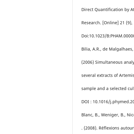
Direct Quantification by 
Research. [Online] 21 (9),
Doi:10.1023/B:PHAM.0000
Bilia, A.R., de Malgalhaes, 
(2006) Simultaneous analy
several extracts of Artem
sample and a selected cult
DOI : 10.1016/j.phymed.2
Blanc, B., Weniger, B., Nico
. (2008). Réflexions autou