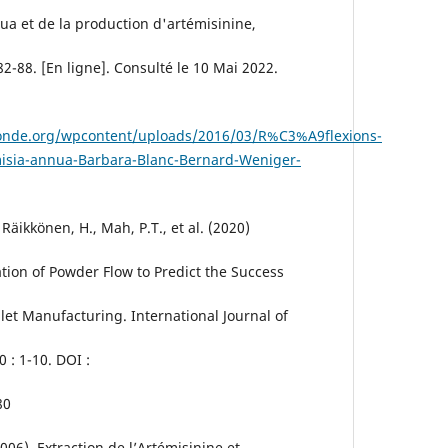
ua et de la production d'artémisinine,
2-88. [En ligne]. Consulté le 10 Mai 2022.
onde.org/wpcontent/uploads/2016/03/R%C3%A9flexions-
misia-annua-Barbara-Blanc-Bernard-Weniger-
 Räikkönen, H., Mah, P.T., et al. (2020)
ion of Powder Flow to Predict the Success
let Manufacturing. International Journal of
 : 1-10. DOI :
80
006). Extraction de l’Artémisinine et