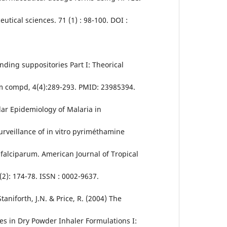
utical sciences. 71 (1) : 98-100. DOI :
nding suppositories Part I: Theorical
rm compd, 4(4):289-293. PMID: 23985394.
lar Epidemiology of Malaria in
rveillance of in vitro pyriméthamine
falciparum. American Journal of Tropical
2): 174-78. ISSN : 0002-9637.
Staniforth, J.N. & Price, R. (2004) The
s in Dry Powder Inhaler Formulations I: