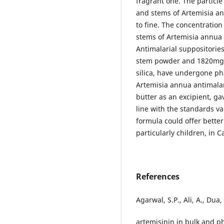
fragrant one. The particle
and stems of Artemisia an
to fine. The concentration
stems of Artemisia annua 
Antimalarial suppositori
stem powder and 1820mg o
silica, have undergone pha
Artemisia annua antimala
butter as an excipient, g
line with the standards va
formula could offer bette
particularly children, in 
References
Agarwal, S.P., Ali, A., Dua
artemisinin in bulk and 