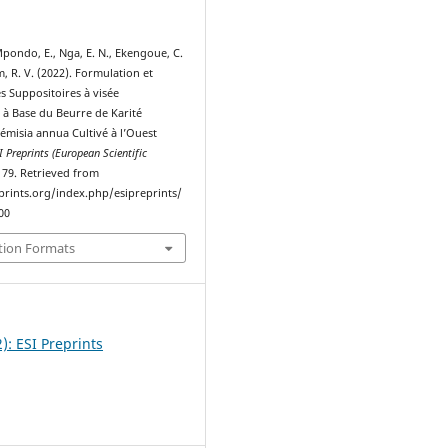
Mpondo, E., Nga, E. N., Ekengoue, C.
 R. V. (2022). Formulation et
s Suppositoires à visée
 à Base du Beurre de Karité
émisia annua Cultivé à l’Ouest
I Preprints (European Scientific
, 79. Retrieved from
eprints.org/index.php/esipreprints/
00
tion Formats
2): ESI Preprints