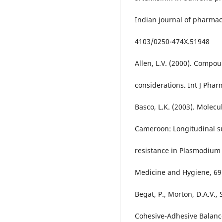
Indian journal of pharmace
4103/0250-474X.51948
Allen, L.V. (2000). Compou
considerations. Int J Pha
Basco, L.K. (2003). Molecu
Cameroon: Longitudinal su
resistance in Plasmodium 
Medicine and Hygiene, 69(
Begat, P., Morton, D.A.V., 
Cohesive-Adhesive Balance