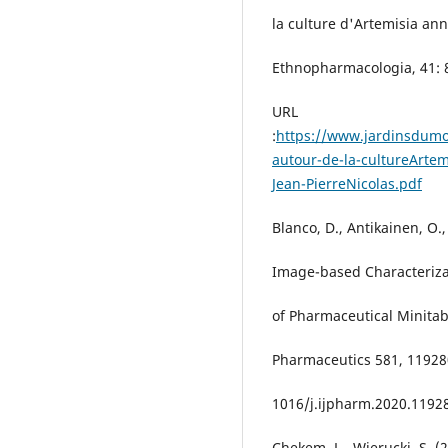
la culture d'Artemisia ann
Ethnopharmacologia, 41: 8
URL
:
https://www.jardinsdum
autour-de-la-cultureArte
Jean-PierreNicolas.pdf
Blanco, D., Antikainen, O.,
Image-based Characterizat
of Pharmaceutical Minitab
Pharmaceutics 581, 119280
1016/j.ijpharm.2020.1192
Chekem, L., Wierucki, S. (2