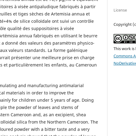
toires à visée antipaludique fabriqués à partir
License
illes et tiges sèches de Artemisia annua et
+4% de silice colloïdale ont suivi un contrôle
Copyright (c
le qualité des suppositoires à visée
rtémisia annua fabriqués en utilisant le beurre
t a donné des valeurs des paramètres physico-
This work is
aux valeurs standards. La forme galénique
Commons At
urrait présenter une meilleure prise en charge
NoDerivative
s et particulièrement les enfants, au Cameroun
rmulating and manufacturing antimalarial
al materials in order to improve the
nly for children under 5 years of age. Doing
ciple the powder of leaves and stems of
tern Cameroon and, as an excipient, shea
olloidal silica from the Northern Cameroon. The
loured powder with a bitter taste and a very