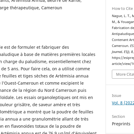
ants, Artemisia Annua, Beurre de Karité,
charge thérapeutique, Cameroun
How to Cite
Nague, L. T., 
M., & Youagam,
Fabrication de
Antipaludique
Contenant Art
Cameroun.
ES
de est de formuler et fabriquer des
Journal, ESJ)
,
8
ipaludique à base de matières premières locales
https://esipr
 en charge du paludisme, essentiellement chez
article/view/1
de 5 ans. Pour faire cela, on a utilisé comme
More Cita
e feuilles et tiges sèches de Artémisia annua
e l’Ouest-Cameroun et comme excipient le
enance de la région du Nord Cameroun puis
Issue
lloïdale. Les essais organoleptiques ont mis en
Vol. 8 (202
uleur grisâtre, de saveur amère et très
lométrique a montré que la poudre de feuilles
Section
sia annua a une granulométrie allant de très
Preprints
ion en flavonoïdes totaux de la poudre de
e Artémisia annua est de 76,9 μg/ml d’équivalent