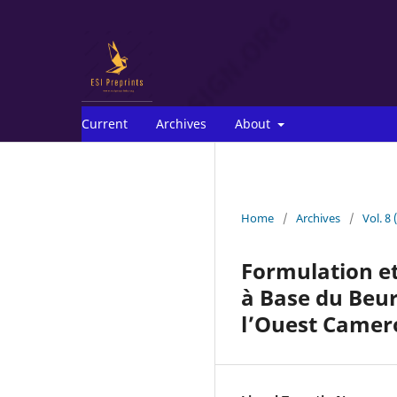
Current
Archives
About
Home
/
Archives
/
Vol. 8 
Formulation et
à Base du Beur
l’Ouest Came