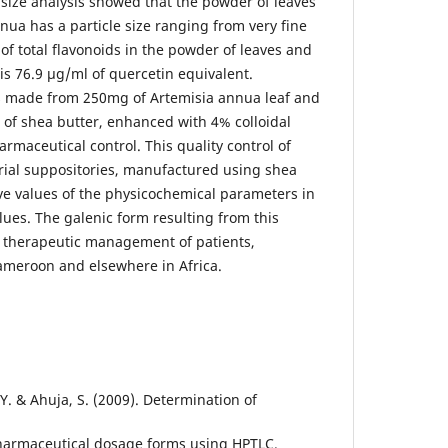
 size analysis showed that the powder of leaves
nua has a particle size ranging from very fine
 of total flavonoids in the powder of leaves and
is 76.9 μg/ml of quercetin equivalent.
es made from 250mg of Artemisia annua leaf and
f shea butter, enhanced with 4% colloidal
rmaceutical control. This quality control of
rial suppositories, manufactured using shea
ave values of the physicochemical parameters in
lues. The galenic form resulting from this
r therapeutic management of patients,
Cameroon and elsewhere in Africa.
, Y. & Ahuja, S. (2009). Determination of
pharmaceutical dosage forms using HPTLC.