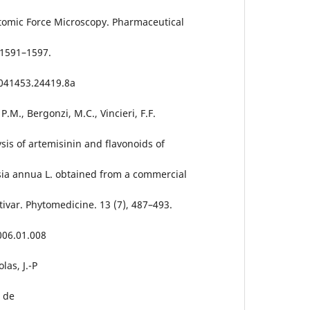
Atomic Force Microscopy. Pharmaceutical
 1591–1597.
041453.24419.8a
P.M., Bergonzi, M.C., Vincieri, F.F.
sis of artemisinin and flavonoids of
isia annua L. obtained from a commercial
ivar. Phytomedicine. 13 (7), 487–493.
006.01.008
las, J.-P
r de