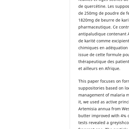
de quercétine. Les supposi
de 250mg de poudre de feu
1820mg de beurre de karité
pharmaceutique. Ce contrô
antipaludique contenant A
de karité comme excipien
chimiques en adéquation 
issue de cette formule po
thérapeutique des patient
et ailleurs en Afrique.
This paper focuses on fo
suppositories based on loc
management of malaria mai
it, we used as active prin
Artemisia annua from Wes
butter improved with 4% c
tests revealed a greyishco