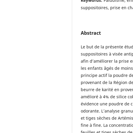
Keywords:
Paludisme, enf
suppositoires, prise en 
Abstract
Le but de la présente étu
suppositoires à visée ant
afin d’améliorer la prise
les enfants âgés de moins 
principe actif la poudre d
provenant de la Région d
beurre de karité en prov
amélioré à 4% de silice co
évidence une poudre de co
odorante. L’analyse granu
et tiges sèches de Artémi
fine à fine. La concentrat
feuilles et tiges sèches d