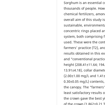
Sorghum is an essential cr
thousands of people. Howe
chemical fertilizers, amon
overall aim of this study i
sustainable, environmental
concentric rings placed 
system, both comprising f
used. These were the contr
farmers' practice (T2), an
results obtained in this 
and “conventional practic
height (208.41±11.64; 194
13.91±4.18), collar diamet
(2.00±1.00 mg/L and 1.41
0.30±0.05 mg/L) content
the canopy. The “farmers'
least satisfactory results
the crown gave the best y
of the crown (1.862±0.21 T