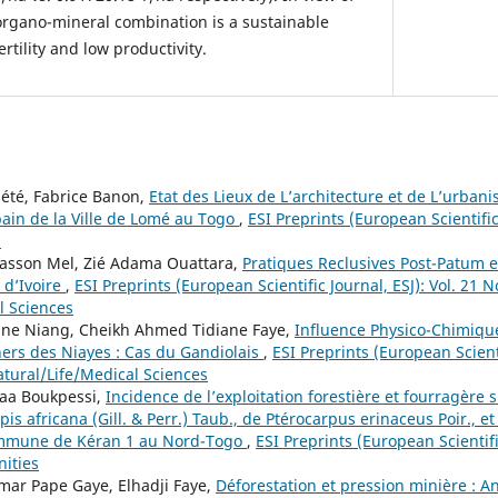
 organo-mineral combination is a sustainable
ertility and low productivity.
été, Fabrice Banon,
Etat des Lieux de L’architecture et de L’urban
in de la Ville de Lomé au Togo
,
ESI Preprints (European Scientific 
s
iasson Mel, Zié Adama Ouattara,
Pratiques Reclusives Post-Patum e
 d’Ivoire
,
ESI Preprints (European Scientific Journal, ESJ): Vol. 21 No
l Sciences
ne Niang, Cheikh Ahmed Tidiane Faye,
Influence Physico-Chimique
hers des Niayes : Cas du Gandiolais
,
ESI Preprints (European Scienti
atural/Life/Medical Sciences
aa Boukpessi,
Incidence de l’exploitation forestière et fourragère
pis africana (Gill. & Perr.) Taub., de Ptérocarpus erinaceus Poir., e
commune de Kéran 1 au Nord-Togo
,
ESI Preprints (European Scientific
nities
ar Pape Gaye, Elhadji Faye,
Déforestation et pression minière : 