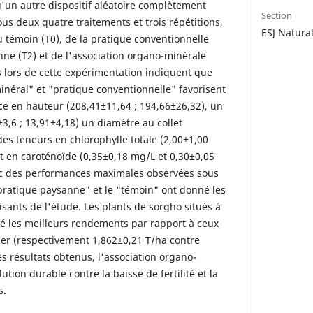
u'un autre dispositif aléatoire complètement
Section
s deux quatre traitements et trois répétitions,
ESJ Natura
 du témoin (T0), de la pratique conventionnelle
nne (T2) et de l'association organo-minérale
s lors de cette expérimentation indiquent que
inéral" et "pratique conventionnelle" favorisent
e en hauteur (208,41±11,64 ; 194,66±26,32), un
3,6 ; 13,91±4,18) un diamètre au collet
 des teneurs en chlorophylle totale (2,00±1,00
t en caroténoïde (0,35±0,18 mg/L et 0,30±0,05
vec des performances maximales observées sous
pratique paysanne" et le "témoin" ont donné les
aisants de l'étude. Les plants de sorgho situés à
é les meilleurs rendements par rapport à ceux
er (respectivement 1,862±0,21 T/ha contre
s résultats obtenus, l'association organo-
tion durable contre la baisse de fertilité et la
s.