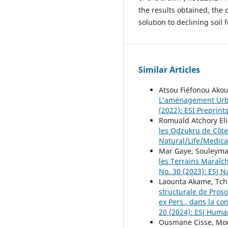
the results obtained, the
solution to declining soil f
Similar Articles
Atsou Fiéfonou Akou
L’aménagement Urba
(2022): ESI Preprint
Romuald Atchory El
les Odzukru de Côte
Natural/Life/Medica
Mar Gaye, Souleyma
les Terrains Maraîc
No. 30 (2023): ESJ N
Laounta Akame, Tch
structurale de Proso
ex Pers., dans la 
20 (2024): ESJ Huma
Ousmane Cisse, Mom