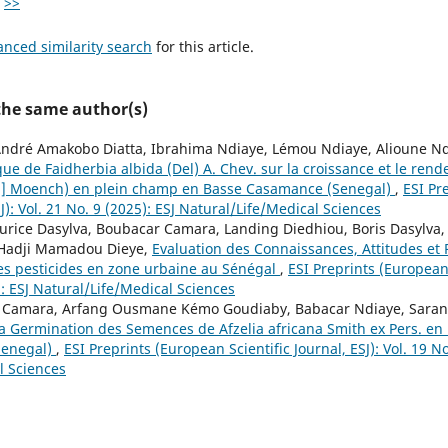
>>
anced similarity search
for this article.
 the same author(s)
ndré Amakobo Diatta, Ibrahima Ndiaye, Lémou Ndiaye, Alioune N
que de Faidherbia albida (Del) A. Chev. sur la croissance et le re
L.] Moench) en plein champ en Basse Casamance (Senegal)
,
ESI Pr
SJ): Vol. 21 No. 9 (2025): ESJ Natural/Life/Medical Sciences
rice Dasylva, Boubacar Camara, Landing Diedhiou, Boris Dasylva
Hadji Mamadou Dieye,
Evaluation des Connaissances, Attitudes et
 des pesticides en zone urbaine au Sénégal
,
ESI Preprints (European 
): ESJ Natural/Life/Medical Sciences
ar Camara, Arfang Ousmane Kémo Goudiaby, Babacar Ndiaye, Saran 
la Germination des Semences de Afzelia africana Smith ex Pers. en
Senegal)
,
ESI Preprints (European Scientific Journal, ESJ): Vol. 19 No
l Sciences