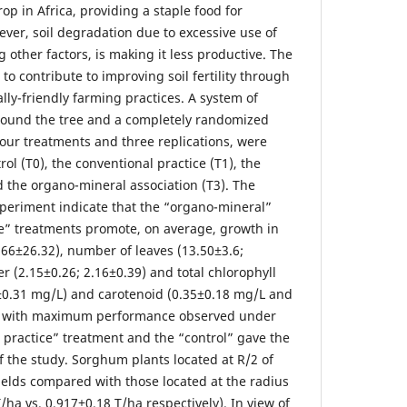
op in Africa, providing a staple food for
ver, soil degradation due to excessive use of
g other factors, is making it less productive. The
s to contribute to improving soil fertility through
ly-friendly farming practices. A system of
around the tree and a completely randomized
our treatments and three replications, were
ol (T0), the conventional practice (T1), the
d the organo-mineral association (T3). The
experiment indicate that the “organo-mineral”
e” treatments promote, on average, growth in
.66±26.32), number of leaves (13.50±3.6;
er (2.15±0.26; 2.16±0.39) and total chlorophyll
±0.31 mg/L) and carotenoid (0.35±0.18 mg/L and
s, with maximum performance observed under
 practice” treatment and the “control” gave the
 of the study. Sorghum plants located at R/2 of
ields compared with those located at the radius
/ha vs. 0.917±0.18 T/ha respectively). In view of