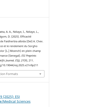
1
tta, A. A., Ndiaye, I., Ndiaye, L.,
Ngom, D. (2025). Efficacité
e Faidherbia albida (Del) A. Chev.
ance et le rendement du Sorgho
lor [L.] Moench) en plein champ
mance (Senegal).
ESI Preprints
ific Journal, ESJ)
,
21
(9), 211.
rg/10.19044/esj.2025.v21n9p211
tion Formats
 9 (2025): ESJ
fe/Medical Sciences