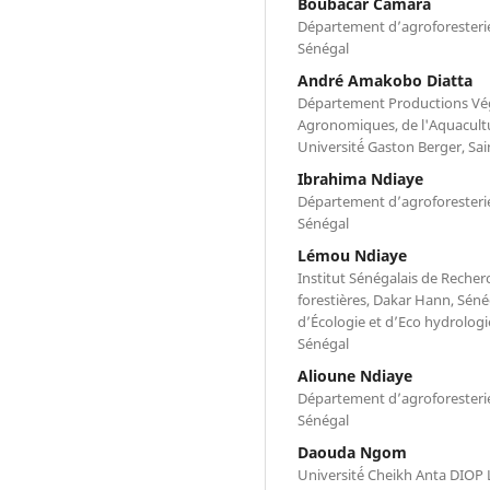
Boubacar Camara
Département d’agroforesterie
Sénégal
André Amakobo Diatta
Département Productions Vég
Agronomiques, de l'Aquacultu
Université́ Gaston Berger, Sa
Ibrahima Ndiaye
Département d’agroforesterie
Sénégal
Lémou Ndiaye
Institut Sénégalais de Recher
forestières, Dakar Hann, Séné
d’Écologie et d’Eco hydrologi
Sénégal
Alioune Ndiaye
Département d’agroforesterie
Sénégal
Daouda Ngom
Université́ Cheikh Anta DIOP 