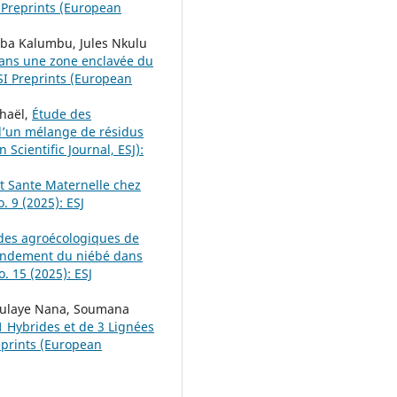
 Preprints (European
ba Kalumbu, Jules Nkulu
 dans une zone enclavée du
SI Preprints (European
haël,
Étude des
 d’un mélange de résidus
 Scientific Journal, ESJ):
t Sante Maternelle chez
. 9 (2025): ESJ
des agroécologiques de
 rendement du niébé dans
o. 15 (2025): ESJ
oulaye Nana, Soumana
Hybrides et de 3 Lignées
eprints (European