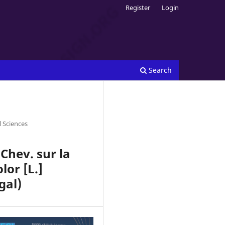
Register
Login
Search
l Sciences
Chev. sur la
or [L.]
gal)