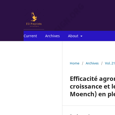
Current
Archives
About
Home
/
Archives
/
Vol. 2
Efficacité agr
croissance et 
Moench) en pl