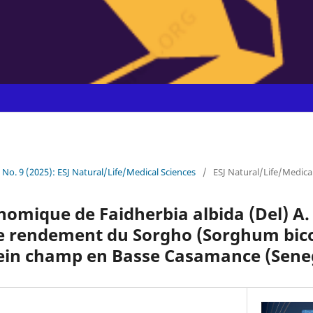
1 No. 9 (2025): ESJ Natural/Life/Medical Sciences
/
ESJ Natural/Life/Medica
onomique de Faidherbia albida (Del) A. 
le rendement du Sorgho (Sorghum bicol
ein champ en Basse Casamance (Sene