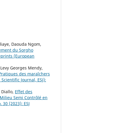
diaye, Daouda Ngom,
ndement du Sorgho
eprints (European
, Levy Georges Mendy,
 Pratiques des maraîchers
Scientific Journal, ESJ):
Diallo,
Effet des
 Milieu Semi Contrôlé en
. 30 (2023): ESJ