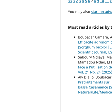
<<
<
2
3
4
5
6
7
8
9
10
11
>
You may also
start an adv
Most read articles by
Boubacar Camara, A
Efficacité agronomi
(Sorghum bicolor [
Scientific Journal, E
Saboury Ndiaye, Mau
Mamadou Ndao, El 
face à l’utilisation
Vol. 21 No. 24 (2025
Aly Diallo, Boubac
Prétraitements sur 
Basse Casamance (
Natural/Life/Medica