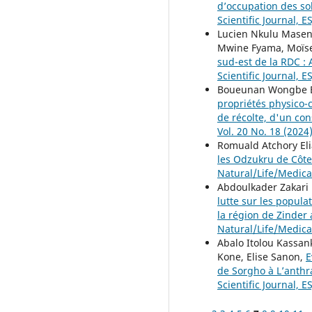
d’occupation des so
Scientific Journal, ES
Lucien Nkulu Masen
Mwine Fyama, Moïs
sud-est de la RDC :
Scientific Journal, ES
Boueunan Wongbe Be
propriétés physico-
de récolte, d'un co
Vol. 20 No. 18 (2024
Romuald Atchory El
les Odzukru de Côte
Natural/Life/Medica
Abdoulkader Zakari
lutte sur les popul
la région de Zinder
Natural/Life/Medica
Abalo Itolou Kass
Kone, Elise Sanon,
E
de Sorgho à L’anthr
Scientific Journal, ES