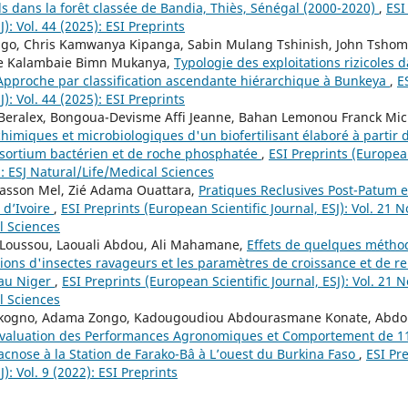
ls dans la forêt classée de Bandia, Thiès, Sénégal (2000-2020)
,
ESI
J): Vol. 44 (2025): ESI Preprints
go, Chris Kamwanya Kipanga, Sabin Mulang Tshinish, John Tshom
e Kalambaie Bimn Mukanya,
Typologie des exploitations rizicoles
 Approche par classification ascendante hiérarchique à Bunkeya
,
E
J): Vol. 44 (2025): ESI Preprints
ralex, Bongoua-Devisme Affi Jeanne, Bahan Lemonou Franck Mic
chimiques et microbiologiques d'un biofertilisant élaboré à partir
nsortium bactérien et de roche phosphatée
,
ESI Preprints (European
): ESJ Natural/Life/Medical Sciences
iasson Mel, Zié Adama Ouattara,
Pratiques Reclusives Post-Patum e
 d’Ivoire
,
ESI Preprints (European Scientific Journal, ESJ): Vol. 21 No
l Sciences
 Loussou, Laouali Abdou, Ali Mahamane,
Effets de quelques métho
ations d'insectes ravageurs et les paramètres de croissance et de
 au Niger
,
ESI Preprints (European Scientific Journal, ESJ): Vol. 21 N
l Sciences
ankogno, Adama Zongo, Kadougoudiou Abdourasmane Konate, Abd
valuation des Performances Agronomiques et Comportement de 11 
acnose à la Station de Farako-Bâ à L’ouest du Burkina Faso
,
ESI Pr
J): Vol. 9 (2022): ESI Preprints