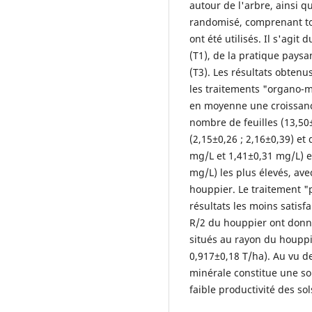
autour de l'arbre, ainsi q
randomisé, comprenant tou
ont été utilisés. Il s'agit
(T1), de la pratique paysa
(T3). Les résultats obtenu
les traitements "organo-m
en moyenne une croissanc
nombre de feuilles (13,50±
(2,15±0,26 ; 2,16±0,39) et
mg/L et 1,41±0,31 mg/L) e
mg/L) les plus élevés, a
houppier. Le traitement "
résultats les moins satisf
R/2 du houppier ont donn
situés au rayon du houppi
0,917±0,18 T/ha). Au vu de
minérale constitue une solu
faible productivité des sol