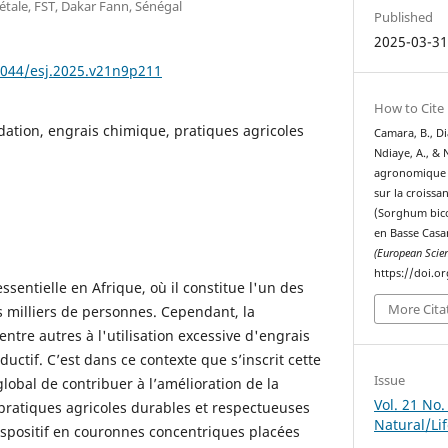
tale, FST, Dakar Fann, Sénégal
Published
2025-03-3
9044/esj.2025.v21n9p211
How to Cite
ation, engrais chimique, pratiques agricoles
Camara, B., Dia
Ndiaye, A., & 
agronomique d
sur la croiss
(Sorghum bico
en Basse Casa
(European Scient
https://doi.o
ssentielle en Afrique, où il constitue l'un des
More Cita
 milliers de personnes. Cependant, la
ntre autres à l'utilisation excessive d'engrais
uctif. C’est dans ce contexte que s’inscrit cette
Issue
global de contribuer à l’amélioration de la
Vol. 21 No.
s pratiques agricoles durables et respectueuses
Natural/Li
spositif en couronnes concentriques placées