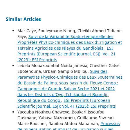
Similar Articles
Mar Gaye, Souleymane Niang, Cheikh Ahmed Tidiane
Faye,
Suivi de la Variabilité Spatio-temporelle des
Propriétés Physico-chimiques des Eaux d’Irrigation et
Terrains Agricoles des Niayes du Gandiolais
,
ESI
Preprints (European Scientific Journal, ESJ): Vol. 21
(2023): ESI Preprints
Lebela Mouakoumbat Noida Janesia, Chesther Gatsé
Ebotehouna, Urbain Gampio Mbilou,
Suivi des
Parametres Physico-Chimiques des Eaux Souterraines
du Bassin de l’alima, sous bassin du Fleuve Congo :
Campagnes de Grande Saison Seche 2021 et 2022
dans les Districts d’Oyo, Tchikapika et Boundji,
Republique du Congo
,
ESI Preprints (European
Scientific Journal, ESJ): Vol. 41 (2025): ESI Preprints
Yacouba Nouhou Chaweye, Boukari Issoufou
Ousmane, Yahaya Nazoumou, Guillaume Favreau,
Marie Boucher, Rabilou Abdou Mahaman,
Processus
de minéralisation et impact de l’irrigation sur les