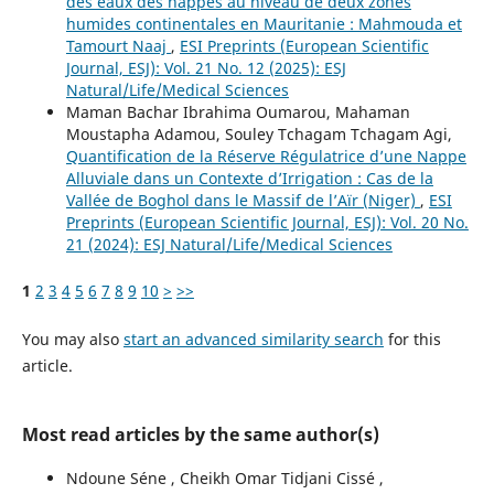
des eaux des nappes au niveau de deux zones
humides continentales en Mauritanie : Mahmouda et
Tamourt Naaj
,
ESI Preprints (European Scientific
Journal, ESJ): Vol. 21 No. 12 (2025): ESJ
Natural/Life/Medical Sciences
Maman Bachar Ibrahima Oumarou, Mahaman
Moustapha Adamou, Souley Tchagam Tchagam Agi,
Quantification de la Réserve Régulatrice d’une Nappe
Alluviale dans un Contexte d’Irrigation : Cas de la
Vallée de Boghol dans le Massif de l’Aïr (Niger)
,
ESI
Preprints (European Scientific Journal, ESJ): Vol. 20 No.
21 (2024): ESJ Natural/Life/Medical Sciences
1
2
3
4
5
6
7
8
9
10
>
>>
You may also
start an advanced similarity search
for this
article.
Most read articles by the same author(s)
Ndoune Séne , Cheikh Omar Tidjani Cissé ,