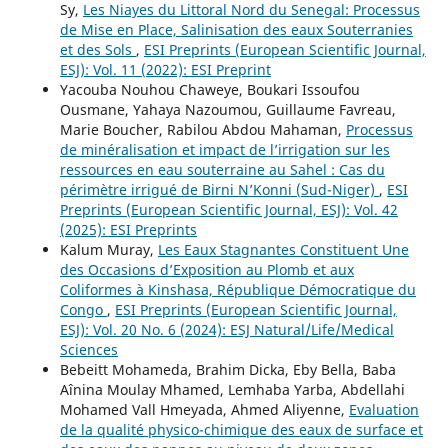
Sy,
Les Niayes du Littoral Nord du Senegal: Processus
de Mise en Place, Salinisation des eaux Souterranies
et des Sols
,
ESI Preprints (European Scientific Journal,
ESJ): Vol. 11 (2022): ESI Preprint
Yacouba Nouhou Chaweye, Boukari Issoufou
Ousmane, Yahaya Nazoumou, Guillaume Favreau,
Marie Boucher, Rabilou Abdou Mahaman,
Processus
de minéralisation et impact de l’irrigation sur les
ressources en eau souterraine au Sahel : Cas du
périmètre irrigué de Birni N’Konni (Sud-Niger)
,
ESI
Preprints (European Scientific Journal, ESJ): Vol. 42
(2025): ESI Preprints
Kalum Muray,
Les Eaux Stagnantes Constituent Une
des Occasions d’Exposition au Plomb et aux
Coliformes à Kinshasa, République Démocratique du
Congo
,
ESI Preprints (European Scientific Journal,
ESJ): Vol. 20 No. 6 (2024): ESJ Natural/Life/Medical
Sciences
Bebeitt Mohameda, Brahim Dicka, Eby Bella, Baba
Aînina Moulay Mhamed, Lemhaba Yarba, Abdellahi
Mohamed Vall Hmeyada, Ahmed Aliyenne,
Evaluation
de la qualité physico-chimique des eaux de surface et