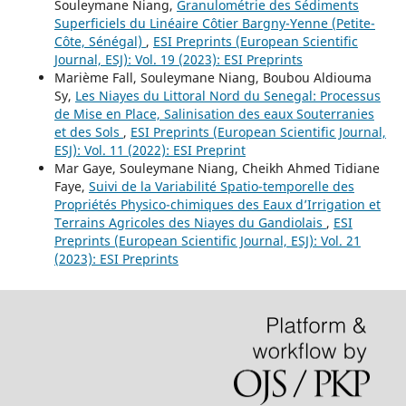
Souleymane Niang,
Granulométrie des Sédiments
Superficiels du Linéaire Côtier Bargny-Yenne (Petite-
Côte, Sénégal)
,
ESI Preprints (European Scientific
Journal, ESJ): Vol. 19 (2023): ESI Preprints
Marième Fall, Souleymane Niang, Boubou Aldiouma
Sy,
Les Niayes du Littoral Nord du Senegal: Processus
de Mise en Place, Salinisation des eaux Souterranies
et des Sols
,
ESI Preprints (European Scientific Journal,
ESJ): Vol. 11 (2022): ESI Preprint
Mar Gaye, Souleymane Niang, Cheikh Ahmed Tidiane
Faye,
Suivi de la Variabilité Spatio-temporelle des
Propriétés Physico-chimiques des Eaux d’Irrigation et
Terrains Agricoles des Niayes du Gandiolais
,
ESI
Preprints (European Scientific Journal, ESJ): Vol. 21
(2023): ESI Preprints