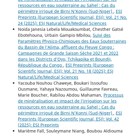
ressources en eau souterraine au Sahel : Cas du
périmètre irrigué de Birni N’Konni (Sud-Niger)
,
ESI
Preprints (European Scientific Journal, ESJ): Vol. 21 No.
24 (2025): ESJ Natural/Life/Medical Sciences
Noida Janesia Lebela Mouakoumbat, Chesther Gatsé
Ebotehouna, Urbain Gampio Mbilou,
Suivi des
Paramètres Physico-Chimiques des Eaux Souterraines
du Bassin de l’Alima, affluent du Fleuve Congo :
Campagnes de Grande Saison Sèche 2021 et 2022
dans les Districts d’Oyo, Tchikapika et Boundji,
République du Congo
,
ESI Preprints (European
Scientific Journal, ESJ): Vol. 21 No. 18 (2025): ESJ
Natural/Life/Medical Sciences
Yacouba Nouhou Chaweye, Boukari Issoufou
Ousmane, Yahaya Nazoumou, Guillaume Favreau,
Marie Boucher, Rabilou Abdou Mahaman,
Processus
de minéralisation et impact de l’irrigation sur les
ressources en eau souterraine au Sahel : Cas du
périmètre irrigué de Birni N’Konni (Sud-Niger)
,
ESI
Preprints (European Scientific Journal, ESJ): Vol. 42
(2025): ESI Preprints
Marième Fall, Souleymane Niang, Boubou Aldiouma