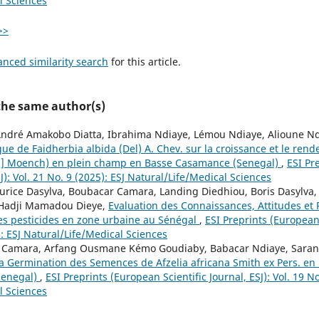
l Sciences
>>
anced similarity search
for this article.
 the same author(s)
ndré Amakobo Diatta, Ibrahima Ndiaye, Lémou Ndiaye, Alioune N
que de Faidherbia albida (Del) A. Chev. sur la croissance et le re
L.] Moench) en plein champ en Basse Casamance (Senegal)
,
ESI Pr
SJ): Vol. 21 No. 9 (2025): ESJ Natural/Life/Medical Sciences
rice Dasylva, Boubacar Camara, Landing Diedhiou, Boris Dasylva
Hadji Mamadou Dieye,
Evaluation des Connaissances, Attitudes et
 des pesticides en zone urbaine au Sénégal
,
ESI Preprints (European 
): ESJ Natural/Life/Medical Sciences
ar Camara, Arfang Ousmane Kémo Goudiaby, Babacar Ndiaye, Saran 
la Germination des Semences de Afzelia africana Smith ex Pers. en
Senegal)
,
ESI Preprints (European Scientific Journal, ESJ): Vol. 19 No
l Sciences