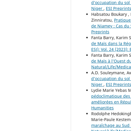
d’occupation du sol
Niger
,
ESI Preprints
Habsatou Boukary ,
Zinniratou,
Pratique
de Niamey : Cas du 
Preprints
Fanta Barry, Karim 
de Maïs dans la Ré
ESJ): Vol. 24 (2023):
Fanta Barry, Karim 
de Maïs à l’Ouest d
Natural/Life/Medica
A.D. Souleymane, A
d’occupation du sol
Niger
,
ESI Preprints
Lydie Marie Yebas 
pédoclimatique des p
améliorées en Rép
Humanities
Rodolphe Hedokingbe
Marie-Paule Kestem
maraîchage au Sud