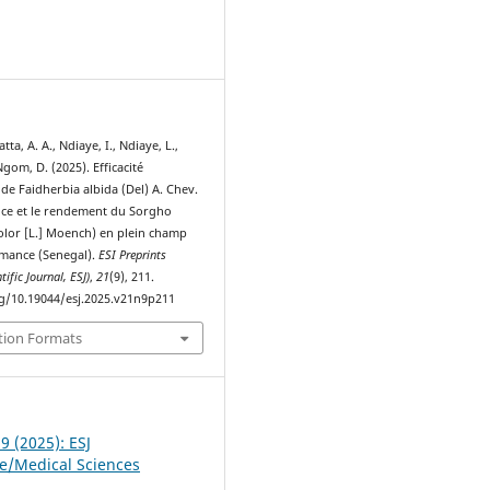
1
tta, A. A., Ndiaye, I., Ndiaye, L.,
Ngom, D. (2025). Efficacité
e Faidherbia albida (Del) A. Chev.
ance et le rendement du Sorgho
lor [L.] Moench) en plein champ
mance (Senegal).
ESI Preprints
ific Journal, ESJ)
,
21
(9), 211.
rg/10.19044/esj.2025.v21n9p211
tion Formats
 9 (2025): ESJ
fe/Medical Sciences