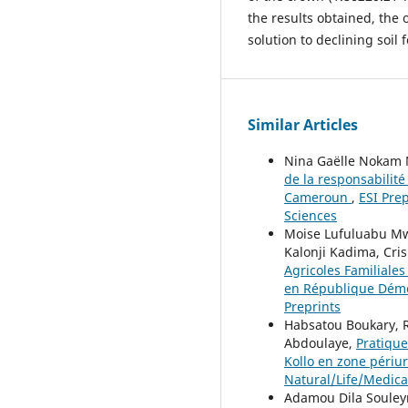
the results obtained, the
solution to declining soil f
Similar Articles
Nina Gaëlle Nokam 
de la responsabilit
Cameroun
,
ESI Prep
Sciences
Moise Lufuluabu Mwa
Kalonji Kadima, Cri
Agricoles Familiale
en République Dém
Preprints
Habsatou Boukary, 
Abdoulaye,
Pratique
Kollo en zone péri
Natural/Life/Medica
Adamou Dila Souley