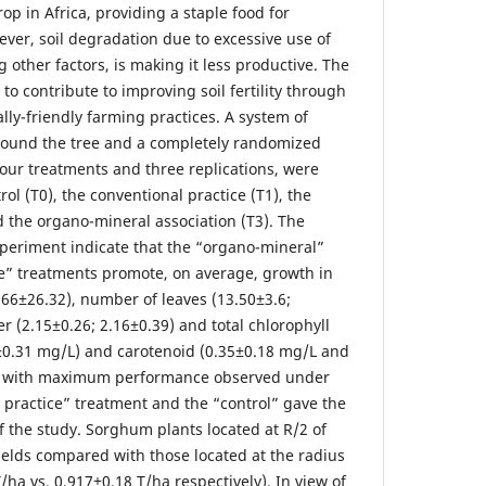
op in Africa, providing a staple food for
ver, soil degradation due to excessive use of
g other factors, is making it less productive. The
s to contribute to improving soil fertility through
ly-friendly farming practices. A system of
around the tree and a completely randomized
our treatments and three replications, were
ol (T0), the conventional practice (T1), the
d the organo-mineral association (T3). The
experiment indicate that the “organo-mineral”
e” treatments promote, on average, growth in
.66±26.32), number of leaves (13.50±3.6;
er (2.15±0.26; 2.16±0.39) and total chlorophyll
±0.31 mg/L) and carotenoid (0.35±0.18 mg/L and
s, with maximum performance observed under
 practice” treatment and the “control” gave the
 of the study. Sorghum plants located at R/2 of
ields compared with those located at the radius
/ha vs. 0.917±0.18 T/ha respectively). In view of