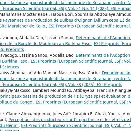
 dans la zone agropastorale de la commune de Korahane, centre N
 (European Scientific Journal, ESJ): Vol. 21 No. 14 (2025): ESJ Human
 Mahamane Moctar Rabe , Haoua Bori, Soumaila Abdoulaye Almous
s Paysannes de Production de Bulbes d’Oignon (Allium cepa L.) d
Site Maraicher de Kollo
,
ESI Preprints (European Scientific Journal, 
Savadogo, Abdalla Dao, Lassina Sanou,
Déterminants de l’Adoption
gion de la Boucle du Mouhoun au Burkina Faso
,
ESI Preprints (Euro
 ESI Preprints
Savadogo, Lassina Sanou, Abdalla Dao,
Déterminants de l’Adoption
u Burkina Faso
,
ESI Preprints (European Scientific Journal, ESJ): Vol.
l Sciences
waiss Aboubacar, Ado Maman Nassirou, Issa Garba,
Dynamique spa
 dans la zone agropastorale de la commune de Korahane, centre N
 (European Scientific Journal, ESJ): Vol. 38 (2025): ESI Preprints
Makaya-Makosso, Lambert Moundzeo, Attibayeba, Francine Kiangu
rincipaux bassins de production de riz (Oryza sp) et évaluation de
ublique du Congo
,
ESI Preprints (European Scientific Journal, ESJ): V
, Claude Ahouangninou, Jules Adé, Ibrahim El Ghazi, Yousra Ame
ont,
Perceptions des producteurs sur l’importance et les effets de 
 du Bénin
,
ESI Preprints (European Scientific Journal, ESJ): Vol. 21 N