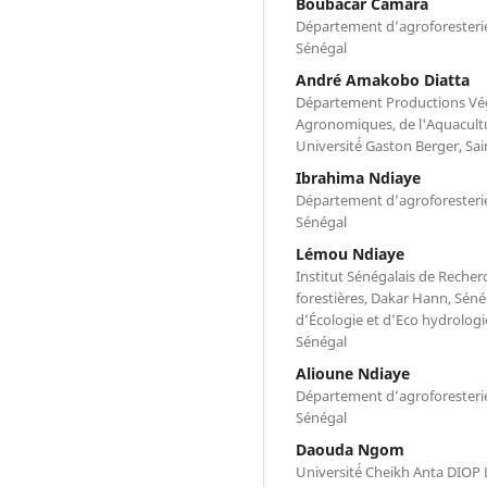
Boubacar Camara
Département d’agroforesterie
Sénégal
André Amakobo Diatta
Département Productions Vég
Agronomiques, de l'Aquacultu
Université́ Gaston Berger, Sa
Ibrahima Ndiaye
Département d’agroforesterie
Sénégal
Lémou Ndiaye
Institut Sénégalais de Recher
forestières, Dakar Hann, Séné
d’Écologie et d’Eco hydrologi
Sénégal
Alioune Ndiaye
Département d’agroforesterie
Sénégal
Daouda Ngom
Université́ Cheikh Anta DIOP 