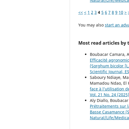
Natural/Life/Medica
<<
<
1
2
3
4
5
6
7
8
9
10
>
You may also
start an adv
Most read articles by
Boubacar Camara, A
Efficacité agronomi
(Sorghum bicolor [
Scientific Journal, E
Saboury Ndiaye, Mau
Mamadou Ndao, El 
face à l’utilisation
Vol. 21 No. 24 (2025
Aly Diallo, Boubac
Prétraitements sur 
Basse Casamance (
Natural/Life/Medica