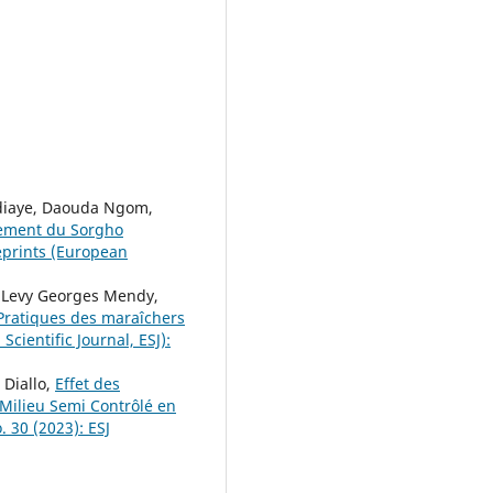
diaye, Daouda Ngom,
ndement du Sorgho
eprints (European
, Levy Georges Mendy,
 Pratiques des maraîchers
Scientific Journal, ESJ):
Diallo,
Effet des
 Milieu Semi Contrôlé en
. 30 (2023): ESJ