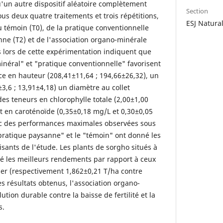
u'un autre dispositif aléatoire complètement
Section
s deux quatre traitements et trois répétitions,
ESJ Natura
 du témoin (T0), de la pratique conventionnelle
nne (T2) et de l'association organo-minérale
s lors de cette expérimentation indiquent que
inéral" et "pratique conventionnelle" favorisent
e en hauteur (208,41±11,64 ; 194,66±26,32), un
3,6 ; 13,91±4,18) un diamètre au collet
 des teneurs en chlorophylle totale (2,00±1,00
t en caroténoïde (0,35±0,18 mg/L et 0,30±0,05
vec des performances maximales observées sous
pratique paysanne" et le "témoin" ont donné les
aisants de l'étude. Les plants de sorgho situés à
é les meilleurs rendements par rapport à ceux
er (respectivement 1,862±0,21 T/ha contre
s résultats obtenus, l'association organo-
tion durable contre la baisse de fertilité et la
s.