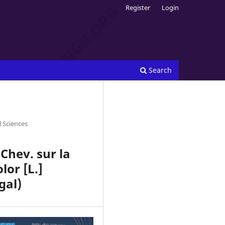
Register
Login
Search
l Sciences
Chev. sur la
or [L.]
gal)