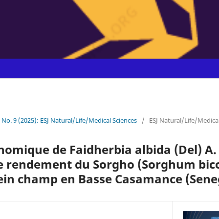
1 No. 9 (2025): ESJ Natural/Life/Medical Sciences
/
ESJ Natural/Life/Medica
onomique de Faidherbia albida (Del) A. 
le rendement du Sorgho (Sorghum bicol
ein champ en Basse Casamance (Sene