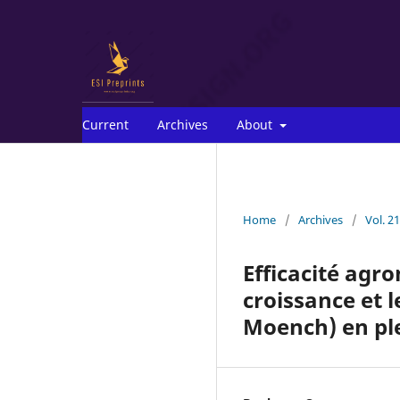
Current
Archives
About
Home
/
Archives
/
Vol. 2
Efficacité agr
croissance et 
Moench) en pl