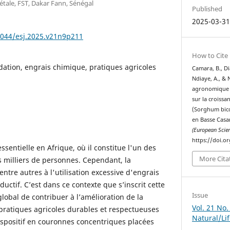
tale, FST, Dakar Fann, Sénégal
Published
2025-03-3
9044/esj.2025.v21n9p211
How to Cite
ation, engrais chimique, pratiques agricoles
Camara, B., Dia
Ndiaye, A., & 
agronomique d
sur la croiss
(Sorghum bico
en Basse Casa
(European Scient
https://doi.o
ssentielle en Afrique, où il constitue l'un des
More Cita
 milliers de personnes. Cependant, la
ntre autres à l'utilisation excessive d'engrais
uctif. C’est dans ce contexte que s’inscrit cette
Issue
global de contribuer à l’amélioration de la
Vol. 21 No.
s pratiques agricoles durables et respectueuses
Natural/Li
spositif en couronnes concentriques placées