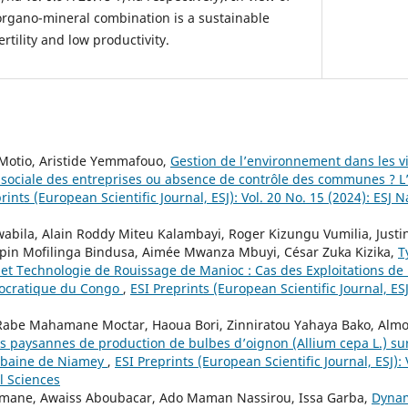
 organo-mineral combination is a sustainable
ertility and low productivity.
Motio, Aristide Yemmafouo,
Gestion de l’environnement dans les vill
é sociale des entreprises ou absence de contrôle des communes ? 
rints (European Scientific Journal, ESJ): Vol. 20 No. 15 (2024): ESJ 
bila, Alain Roddy Miteu Kalambayi, Roger Kizungu Vumilia, Justin
spin Mofilinga Bindusa, Aimée Mwanza Mbuyi, César Zuka Kizika,
T
s et Technologie de Rouissage de Manioc : Cas des Exploitations 
ocratique du Congo
,
ESI Preprints (European Scientific Journal, ESJ)
Rabe Mahamane Moctar, Haoua Bori, Zinniratou Yahaya Bako, Alm
s paysannes de production de bulbes d’oignon (Allium cepa L.) sur
urbaine de Niamey
,
ESI Preprints (European Scientific Journal, ESJ): 
l Sciences
mane, Awaiss Aboubacar, Ado Maman Nassirou, Issa Garba,
Dynam