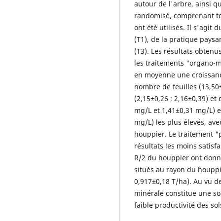
autour de l'arbre, ainsi q
randomisé, comprenant tou
ont été utilisés. Il s'agit
(T1), de la pratique paysa
(T3). Les résultats obtenu
les traitements "organo-m
en moyenne une croissanc
nombre de feuilles (13,50±
(2,15±0,26 ; 2,16±0,39) et
mg/L et 1,41±0,31 mg/L) e
mg/L) les plus élevés, a
houppier. Le traitement "
résultats les moins satisf
R/2 du houppier ont donn
situés au rayon du houppi
0,917±0,18 T/ha). Au vu de
minérale constitue une solu
faible productivité des sol