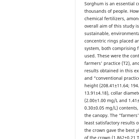
Sorghum is an essential cr
thousands of people. Howe
chemical fertilizers, amon
overall aim of this study i
sustainable, environmental
concentric rings placed 
system, both comprising f
used. These were the contr
farmers' practice (T2), an
results obtained in this 
and “conventional practic
height (208.41±11.64; 194
13.91±4.18), collar diamet
(2.00±1.00 mg/L and 1.41
0.30±0.05 mg/L) content
the canopy. The “farmers'
least satisfactory results
the crown gave the best y
of the crown (1.862±0.21 T