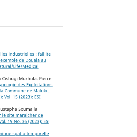
es industrielles : faillite
L’exemple de Douala au
Natural/Life/Medical
 Cishugi Murhula, Pierre
ypologie des Exploitations
de la Commune de Maluku,
: Vol. 15 (2023): ESI
oustapha Soumaila
 le site maraicher de
Vol. 19 No. 36 (2023): ESJ
ique spatio-temporelle