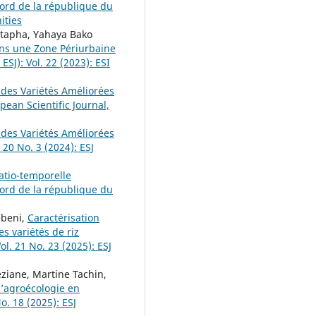
ord de la république du
ities
tapha, Yahaya Bako
ans une Zone Périurbaine
ESJ): Vol. 22 (2023): ESI
 des Variétés Améliorées
pean Scientific Journal,
 des Variétés Améliorées
 20 No. 3 (2024): ESJ
tio-temporelle
ord de la république du
ebeni,
Caractérisation
s variétés de riz
ol. 21 No. 23 (2025): ESJ
ziane, Martine Tachin,
l’agroécologie en
o. 18 (2025): ESJ