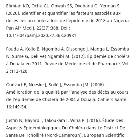
Elimian KO, Ochu CL, Onwah SS, Oyebanji O, Yennan S.
(2020). Identifier et quantifier les facteurs associés aux
décès liés au choléra lors de l’épidémie de 2018 au Nigéria.
Pan Afr Med J. 22(37):368. Doi :
10.11604/pamj.2020.37.368.20981
Fouda A, Kollo B, Ngomba A, Dissongo J, Manga L, Essomba
N, Sume G, Deli Vet Ngambi M. (2012). Épidémie de choléra
à Douala en 2011. Revue de Médecine et de Pharmacie. Vol.
2 :113-120
Guévart E, Noeske J, Sollé J, Essomba JM. (2006).
Amélioration de la qualité par l’analyse des décès au cours
de l’épidémie de Choléra de 2004 à Douala. Cahiers Santé.
16:149-54.
Justin N, Bayoro I, Takoukam I, Wina P. (2016). Étude Des
Aspects Épidémiologiques Du Choléra dans Le District De
Santé De Tcholliré (Nord-Cameroun). European Scientific