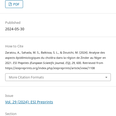
PDF
Published
2024-05-30
How to Cite
Zaratou, A., Sahada, M. S., Balkissa, S. L., & Doutchi, M. (2024). Analyse des
aspects épidémiologiques du choléra dans la région de Zinder au Niger en
2021.
ESI Preprints (European Scientific Journal, ESJ)
,
29
, 600. Retrieved from
https://esipreprints.org/index.php/esipreprints/article/view/1108
More Citation Formats
Issue
Vol. 29 (2024): ESI Preprints
Section