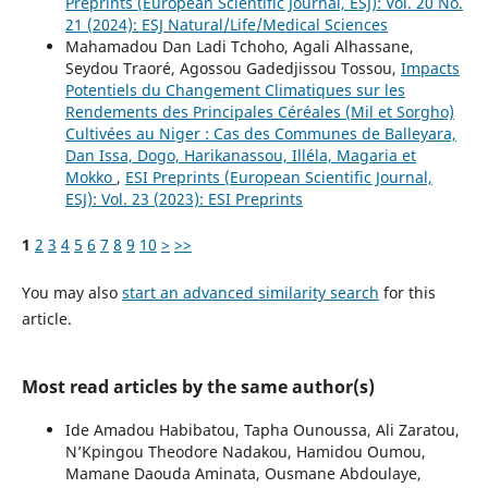
Preprints (European Scientific Journal, ESJ): Vol. 20 No.
21 (2024): ESJ Natural/Life/Medical Sciences
Mahamadou Dan Ladi Tchoho, Agali Alhassane,
Seydou Traoré, Agossou Gadedjissou Tossou,
Impacts
Potentiels du Changement Climatiques sur les
Rendements des Principales Céréales (Mil et Sorgho)
Cultivées au Niger : Cas des Communes de Balleyara,
Dan Issa, Dogo, Harikanassou, Illéla, Magaria et
Mokko
,
ESI Preprints (European Scientific Journal,
ESJ): Vol. 23 (2023): ESI Preprints
1
2
3
4
5
6
7
8
9
10
>
>>
You may also
start an advanced similarity search
for this
article.
Most read articles by the same author(s)
Ide Amadou Habibatou, Tapha Ounoussa, Ali Zaratou,
N’Kpingou Theodore Nadakou, Hamidou Oumou,
Mamane Daouda Aminata, Ousmane Abdoulaye,