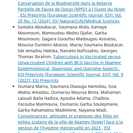
Conservation de la Biodiversité dans la Réserve
Partielle de Faune de Dosso (RPFD) à l’Ouest du Niger
,
ESI Preprints (European Scientific Journal, ESJ): Vol.
20 No. 12 (2024): ESJ Natural/Life/Medical Sciences
Samaila Aboubacar, Soumana Alido, Kamaye
Moumouni, Mamoudou Abdou Djafar, Garba
Moumouni, Gagara Issoufou Madougou Assiatou,
Moussa Ounteini Abasse, Marou Soumana Boubacar,
Ide Amadou Habiba, Nanaito Nafissatou, Georges
Thomas Ibrahim,
Tuberculosis in Vaccinated versus
Unvaccinated Children with BCG Vaccine in Niamey:
Epidemiological, Diagnostic and Outcome Aspects
,
ESI Preprints (European Scientific Journal, ESJ): Vol. 9
(2022): ESI Preprints
Oumara Maina, Soumana Diaouga Hamidou, Issa
Abdou Amadou, Oumarou Moussa Binta, Mahaman
Laouali Balla Hadiza, Ayouba Adama, Chaibou
Yacouba Maimouna, Oumarou Garba Souleymane,
Garba Rahamatou Madeleine, Nayama Madi,
Connaissances, attitudes et pratiques des filles en
milieu scolaire de la ville de Niamey (Niger) face à la
gestion de l’hygiène menstruelle en 2023
,
ESI