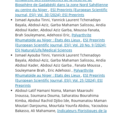
Biosphère de Gadabédji dans la zone Nord Sahélienne
au centre du Niger
,
ESI Preprints (European Scientific
Journal, ESJ): Vol. 30 (2024): ESI Preprints
Ismael Ayouba Tinni, Yannick Laurent Tchenadoyo
Bayala, Abdoul-Aziz, Garba Mahaman Salissou, Andia
Abdoul Kader, Abdoul Aziz Garba, Moussa Fanata,
Brah Souleymane, Adehossi Eric,
Polyarthrite
Rhumatoïde au Niger : États des Lieux
,
ESI Preprints
(European Scientific Journal, ESJ): Vol. 20 No. 9 (2024):
ESJ Natural/Life/Medical Sciences
Ismael Ayouba Tinni, Yannick Laurent Tchenadoyo
Bayala, Abdoul-Aziz, Garba Mahaman Salissou, Andia
Abdoul Kader, Abdoul Aziz Garba , Fanata Moussa ,
Souleymane Brah , Eric Adehossi ,
Polyarthrite
Rhumatoïde au Niger : Etats des Lieux
,
ESI Preprints
(European Scientific Journal, ESJ): Vol. 25 (2024): ESI
Preprints
Abdoul-Latif Hamani Noma, Maman Maarouhi
Inoussa, Soumana Douma, Saharatou Bourahima
Kimba, Abdoul Rachid Djibo Ide, Roumanatou Maman
Moutari Danjouma, Mourtala Younfa Abdou, Yacoubou
Bakasso, Ali Mahamane,
Indicateurs Floristiques de la