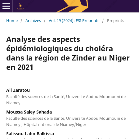
Home
/
Archives
/
Vol. 29 (2024): ESI Preprints
/
Preprints
Analyse des aspects
épidémiologiques du choléra
dans la région de Zinder au Niger
en 2021
Ali Zaratou
Faculté des sciences de la Santé, Université Abdou Moumouni de
Niamey
Moussa Saley Sahada
Faculté des sciences de la Santé, Université Abdou Moumouni de
Niamey ; Hôpital national de Niamey/Niger
Salissou Labo Balkissa