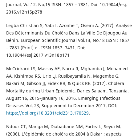
Journal. Vol.12, No.15 ISSN: 1857 – 7881. Doi: 10.19044/esj.
2016.v12n15p278
Legba Christian S, Yabi I, Azonhe T, Oseini A. (2017). Analyse
Des Déterminants Du Choléra Dans La Ville De Djougou Au
Bénin. European Scientific Journal Vol.13, No.18 ISSN : 1857
– 7881 (Print) e - ISSN 1857- 7431. Doi:
10.19044/esj.2017.v13n18p171
McCrickard LS, Massay AE, Narra R, Mghamba J, Mohamed
AA, Kishimba RS, Urio LJ, Rusibayamila N, Magembe G,
Bakari M, Gibson JJ, Eidex RB, & Quick RE. (2017). Cholera
Mortality during Urban Epidemic, Dar es Salaam, Tanzania.
August 16, 2015–January 16, 2016. Emerging Infectious
Diseases Vol. 23, Supplement to December 2017. DOI:
https://doi.org/10.3201/eid2313.170529
.
Ndour CT, Manga M, Diabadiane NM, Fortez L, Seydi M.
(2006). L'épidémie de choléra de 2004 à Dakar : aspects