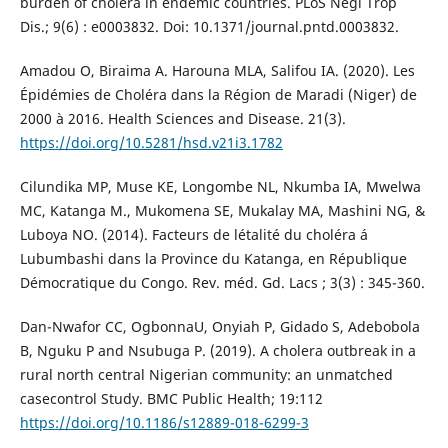
burden of cholera in endemic countries. PLoS Negl Trop
Dis.; 9(6) : e0003832. Doi: 10.1371/journal.pntd.0003832.
Amadou O, Biraima A. Harouna MLA, Salifou IA. (2020). Les
Épidémies de Choléra dans la Région de Maradi (Niger) de
2000 à 2016. Health Sciences and Disease. 21(3).
https://doi.org/10.5281/hsd.v21i3.1782
Cilundika MP, Muse KE, Longombe NL, Nkumba IA, Mwelwa
MC, Katanga M., Mukomena SE, Mukalay MA, Mashini NG, &
Luboya NO. (2014). Facteurs de létalité du choléra á
Lubumbashi dans la Province du Katanga, en République
Démocratique du Congo. Rev. méd. Gd. Lacs ; 3(3) : 345-360.
Dan-Nwafor CC, OgbonnaU, Onyiah P, Gidado S, Adebobola
B, Nguku P and Nsubuga P. (2019). A cholera outbreak in a
rural north central Nigerian community: an unmatched
casecontrol Study. BMC Public Health; 19:112
https://doi.org/10.1186/s12889-018-6299-3