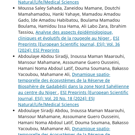
Natural/Life/Medical Sciences
Moussa Saley Sahada, Zaneidou Mamane, Doutchi
Mamahamadou, Hanki Yahaye, Mamadou Amadou
Gado, Ide Amadou Habibatou, Boulama Mamadou
Boulama, Hamidou Issa Hama, Ali Labo Zara, Ibrahim
Tassiou,
Analyse des aspects épidémiologique,
cliniques et évolutifs de la rougeole au Niger
,
ESI
Preprints (European Scientific Journal, ESJ): Vol. 36
(2024): ESI Preprints
Abdoulaye Abdou Siradji, Inoussa Maman Maarouhi,
Mansour Mahamane, Assoumane Guero Ousseini,
Hamani Noma Abdoul Latif, Douma Soumana, Bakasso
Yacoubou, Mahamane Ali,
Dynamique spatio-
temporelle des écosystèmes de la Réserve de
Biosphère de Gadabédji dans la zone Nord Sahélienne
au centre du Niger
,
ESI Preprints (European Scientific
Journal, ESJ): Vol. 20 No. 18 (2024): ESJ
Natural/Life/Medical Sciences
Abdoulaye Siradji Abdou, Inoussa Maman Maarouhi,
Mansour Mahamane, Assoumane Guero Ousseini,
Hamani Noma Abdoul Latif, Douma Soumana, Bakasso
Yacoubou, Mahamane Ali,
Dynamique spatio-
temporelle des écosystèmes de la Réserve de