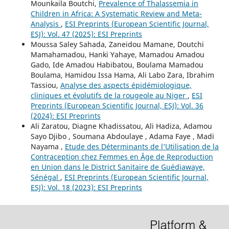
Mounkaila Boutchi,
Prevalence of Thalassemia in
Children in Africa: A Systematic Review and Meta-
Analysis
,
ESI Preprints (European Scientific Journal,
ESJ): Vol. 47 (2025): ESI Preprints
Moussa Saley Sahada, Zaneidou Mamane, Doutchi
Mamahamadou, Hanki Yahaye, Mamadou Amadou
Gado, Ide Amadou Habibatou, Boulama Mamadou
Boulama, Hamidou Issa Hama, Ali Labo Zara, Ibrahim
Tassiou,
Analyse des aspects épidémiologique,
cliniques et évolutifs de la rougeole au Niger
,
ESI
Preprints (European Scientific Journal, ESJ): Vol. 36
(2024): ESI Preprints
Ali Zaratou, Diagne Khadissatou, Ali Hadiza, Adamou
Sayo Djibo , Soumana Abdoulaye , Adama Faye , Madi
Nayama ,
Etude des Déterminants de l’Utilisation de la
Contraception chez Femmes en Âge de Reproduction
en Union dans le District Sanitaire de Guédiawaye,
Sénégal
,
ESI Preprints (European Scientific Journal,
ESJ): Vol. 18 (2023): ESI Preprints