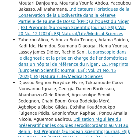
Moutari Danjouma, Mourtala Younfa Abdou, Yacoubou
Bakasso, Ali Mahamane,
Indicateurs Floristiques de la
Conservation de la Biodiversité dans la Réserve
Partielle de Faune de Dosso (RPFD) à l’Ouest du Niger
,
ESI Preprints (European Scientific Journal, ESJ): Vol.
20 No. 12 (2024): ESJ Natural/Life/Medical Sciences
Zabeirou Aliou, Yahouza Boka Tounga, Adama Saidou,
Kadi Ide, Hamidou Soumana Diaouga , Hama Younsa,
Lassey James Didier, Rachid Sani,
Laparoscopie dans
le diagnostic et la prise en charge de l’endométriose
dans un hôpital de référence du Niger
,
ESI Preprints
(European Scientific Journal, ESJ): Vol. 21 No. 15
(2025): ESJ Natural/Life/Medical Sciences
Djossou Sègnon Eurydice Elvire, Tokpanoude Coovi
Nonwanou Ignace, Georgia Damien Barikissou,
Ahanhanzo-Glele Rhonel, Agossoukpe Benoît
Sedegnon, Chabi Boum Orou Bodeidjo Méré,
Agbokpela Blaise Gildas, Etchiha Koudénoukpo
Fulgence Pédis, Gnonlonfoun Raphael, Ponou Amalia
Nicole, Aguemon Badirou,
Utilisation régulière du
préservatif par les couples sérodiscordants au VIH au
Bénin
,
ESI Preprints (European Scientific Journal, ESJ):