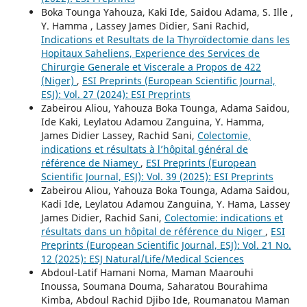
Boka Tounga Yahouza, Kaki Ide, Saidou Adama, S. Ille ,
Y. Hamma , Lassey James Didier, Sani Rachid,
Indications et Resultats de la Thyroïdectomie dans les
Hopitaux Saheliens, Experience des Services de
Chirurgie Generale et Viscerale a Propos de 422
(Niger)
,
ESI Preprints (European Scientific Journal,
ESJ): Vol. 27 (2024): ESI Preprints
Zabeirou Aliou, Yahouza Boka Tounga, Adama Saidou,
Ide Kaki, Leylatou Adamou Zanguina, Y. Hamma,
James Didier Lassey, Rachid Sani,
Colectomie,
indications et résultats à l’hôpital général de
référence de Niamey
,
ESI Preprints (European
Scientific Journal, ESJ): Vol. 39 (2025): ESI Preprints
Zabeirou Aliou, Yahouza Boka Tounga, Adama Saidou,
Kadi Ide, Leylatou Adamou Zanguina, Y. Hama, Lassey
James Didier, Rachid Sani,
Colectomie: indications et
résultats dans un hôpital de référence du Niger
,
ESI
Preprints (European Scientific Journal, ESJ): Vol. 21 No.
12 (2025): ESJ Natural/Life/Medical Sciences
Abdoul-Latif Hamani Noma, Maman Maarouhi
Inoussa, Soumana Douma, Saharatou Bourahima
Kimba, Abdoul Rachid Djibo Ide, Roumanatou Maman