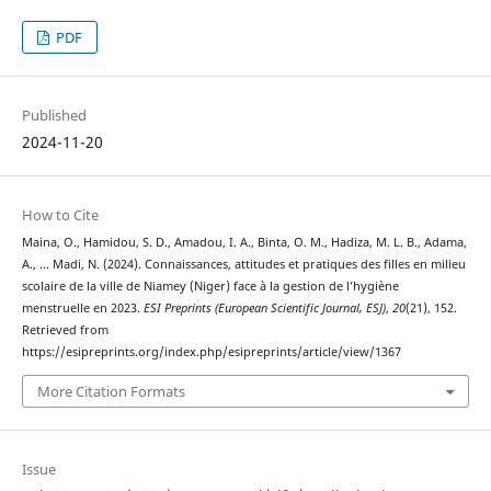
PDF
Published
2024-11-20
How to Cite
Maina, O., Hamidou, S. D., Amadou, I. A., Binta, O. M., Hadiza, M. L. B., Adama,
A., … Madi, N. (2024). Connaissances, attitudes et pratiques des filles en milieu
scolaire de la ville de Niamey (Niger) face à la gestion de l’hygiène
menstruelle en 2023.
ESI Preprints (European Scientific Journal, ESJ)
,
20
(21), 152.
Retrieved from
https://esipreprints.org/index.php/esipreprints/article/view/1367
More Citation Formats
Issue