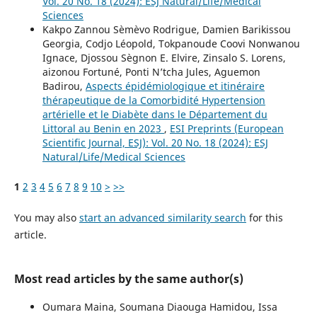
Vol. 20 No. 18 (2024): ESJ Natural/Life/Medical
Sciences
Kakpo Zannou Sèmèvo Rodrigue, Damien Barikissou
Georgia, Codjo Léopold, Tokpanoude Coovi Nonwanou
Ignace, Djossou Sègnon E. Elvire, Zinsalo S. Lorens,
aizonou Fortuné, Ponti N’tcha Jules, Aguemon
Badirou,
Aspects épidémiologique et itinéraire
thérapeutique de la Comorbidité Hypertension
artérielle et le Diabète dans le Département du
Littoral au Benin en 2023
,
ESI Preprints (European
Scientific Journal, ESJ): Vol. 20 No. 18 (2024): ESJ
Natural/Life/Medical Sciences
1
2
3
4
5
6
7
8
9
10
>
>>
You may also
start an advanced similarity search
for this
article.
Most read articles by the same author(s)
Oumara Maina, Soumana Diaouga Hamidou, Issa