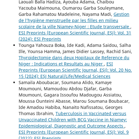
Laouali Balla Hadiza, Ayouba Adama, Chaibou
Yacouba Maimouna, Oumarou Garba Souleymane,
Garba Rahamatou Madeleine, Nayama Madi,
Gestion
de l’hygiène menstruelle par les filles en milieu
scolaire de la ville Niamey-Niger : Etude transversale
,
ESI Preprints (European Scientific Journal, ESJ): Vol. 31
(2024): ESI Preprints
Tounga Yahouza Boka, Ide Kadi, Adama Saidou, Salha
Ille, Younsa Hamma, James Didier Lassey, Rachid Sani,
Thyroidectomie dans deux Hopitaux de Reference du
Niger : Indications et Resultats au Niger
,
ESI
Preprints (European Scientific Journal, ESJ): Vol. 20 No.
15 (2024): ESJ Natural/Life/Medical Sciences
Samaila Aboubacar, Soumana Alido, Kamaye
Moumouni, Mamoudou Abdou Djafar, Garba
Moumouni, Gagara Issoufou Madougou Assiatou,
Moussa Ounteini Abasse, Marou Soumana Boubacar,
Ide Amadou Habiba, Nanaito Nafissatou, Georges
Thomas Ibrahim,
Tuberculosis in Vaccinated versus
Unvaccinated Children with BCG Vaccine in Niamey:
Epidemiological, Diagnostic and Outcome Aspects
,
ESI Preprints (European Scientific Journal, ESJ): Vol. 9
(2022): ESI Preprints