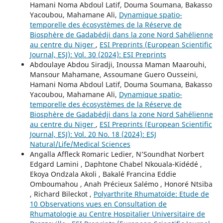
Hamani Noma Abdoul Latif, Douma Soumana, Bakasso
Yacoubou, Mahamane Ali,
Dynamique spatio-
temporelle des écosystèmes de la Réserve de
Biosphère de Gadabédji dans la zone Nord Sahélienne
au centre du Niger
,
ESI Preprints (European Scientific
Journal, ESJ): Vol. 30 (2024): ESI Preprints
Abdoulaye Abdou Siradji, Inoussa Maman Maarouhi,
Mansour Mahamane, Assoumane Guero Ousseini,
Hamani Noma Abdoul Latif, Douma Soumana, Bakasso
Yacoubou, Mahamane Ali,
Dynamique spatio-
temporelle des écosystèmes de la Réserve de
Biosphère de Gadabédji dans la zone Nord Sahélienne
au centre du Niger
,
ESI Preprints (European Scientific
Journal, ESJ): Vol. 20 No. 18 (2024): ESJ
Natural/Life/Medical Sciences
Angalla Affleck Romaric Ledier, N’Soundhat Norbert
Edgard Lamini , Daphtone Chabel Nkouala-Kidédé ,
Ekoya Ondzala Akoli , Bakalé Francina Eddie
Omboumahou , Anah Précieux Salémo , Honoré Ntsiba
, Richard Bileckot ,
Polyarthrite Rhumatoïde: Etude de
10 Observations vues en Consultation de
Rhumatologie au Centre Hospitalier Universitaire de