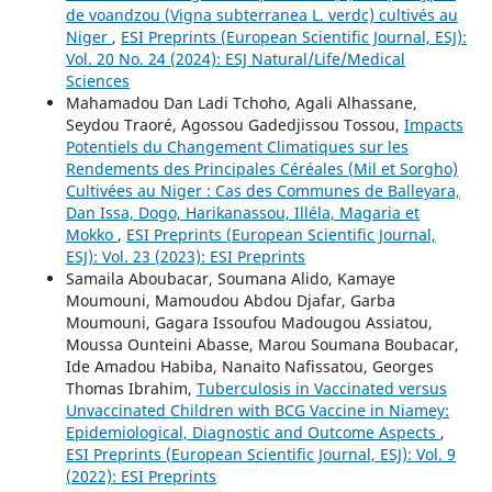
de voandzou (Vigna subterranea L. verdc) cultivés au
Niger
,
ESI Preprints (European Scientific Journal, ESJ):
Vol. 20 No. 24 (2024): ESJ Natural/Life/Medical
Sciences
Mahamadou Dan Ladi Tchoho, Agali Alhassane,
Seydou Traoré, Agossou Gadedjissou Tossou,
Impacts
Potentiels du Changement Climatiques sur les
Rendements des Principales Céréales (Mil et Sorgho)
Cultivées au Niger : Cas des Communes de Balleyara,
Dan Issa, Dogo, Harikanassou, Illéla, Magaria et
Mokko
,
ESI Preprints (European Scientific Journal,
ESJ): Vol. 23 (2023): ESI Preprints
Samaila Aboubacar, Soumana Alido, Kamaye
Moumouni, Mamoudou Abdou Djafar, Garba
Moumouni, Gagara Issoufou Madougou Assiatou,
Moussa Ounteini Abasse, Marou Soumana Boubacar,
Ide Amadou Habiba, Nanaito Nafissatou, Georges
Thomas Ibrahim,
Tuberculosis in Vaccinated versus
Unvaccinated Children with BCG Vaccine in Niamey:
Epidemiological, Diagnostic and Outcome Aspects
,
ESI Preprints (European Scientific Journal, ESJ): Vol. 9
(2022): ESI Preprints