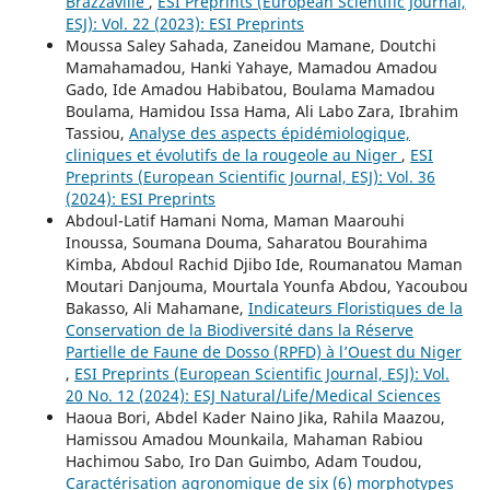
Brazzaville
,
ESI Preprints (European Scientific Journal,
ESJ): Vol. 22 (2023): ESI Preprints
Moussa Saley Sahada, Zaneidou Mamane, Doutchi
Mamahamadou, Hanki Yahaye, Mamadou Amadou
Gado, Ide Amadou Habibatou, Boulama Mamadou
Boulama, Hamidou Issa Hama, Ali Labo Zara, Ibrahim
Tassiou,
Analyse des aspects épidémiologique,
cliniques et évolutifs de la rougeole au Niger
,
ESI
Preprints (European Scientific Journal, ESJ): Vol. 36
(2024): ESI Preprints
Abdoul-Latif Hamani Noma, Maman Maarouhi
Inoussa, Soumana Douma, Saharatou Bourahima
Kimba, Abdoul Rachid Djibo Ide, Roumanatou Maman
Moutari Danjouma, Mourtala Younfa Abdou, Yacoubou
Bakasso, Ali Mahamane,
Indicateurs Floristiques de la
Conservation de la Biodiversité dans la Réserve
Partielle de Faune de Dosso (RPFD) à l’Ouest du Niger
,
ESI Preprints (European Scientific Journal, ESJ): Vol.
20 No. 12 (2024): ESJ Natural/Life/Medical Sciences
Haoua Bori, Abdel Kader Naino Jika, Rahila Maazou,
Hamissou Amadou Mounkaila, Mahaman Rabiou
Hachimou Sabo, Iro Dan Guimbo, Adam Toudou,
Caractérisation agronomique de six (6) morphotypes