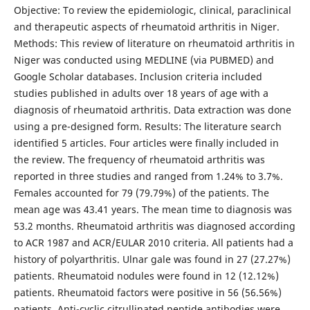
Objective: To review the epidemiologic, clinical, paraclinical
and therapeutic aspects of rheumatoid arthritis in Niger.
Methods: This review of literature on rheumatoid arthritis in
Niger was conducted using MEDLINE (via PUBMED) and
Google Scholar databases. Inclusion criteria included
studies published in adults over 18 years of age with a
diagnosis of rheumatoid arthritis. Data extraction was done
using a pre-designed form. Results: The literature search
identified 5 articles. Four articles were finally included in
the review. The frequency of rheumatoid arthritis was
reported in three studies and ranged from 1.24% to 3.7%.
Females accounted for 79 (79.79%) of the patients. The
mean age was 43.41 years. The mean time to diagnosis was
53.2 months. Rheumatoid arthritis was diagnosed according
to ACR 1987 and ACR/EULAR 2010 criteria. All patients had a
history of polyarthritis. Ulnar gale was found in 27 (27.27%)
patients. Rheumatoid nodules were found in 12 (12.12%)
patients. Rheumatoid factors were positive in 56 (56.56%)
patients. Anti-cyclic citrullinated peptide antibodies were