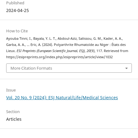
Published
2024-04-25
How to Cite
Ayouba Tinni, I., Bayala, Y. L. T., Abdoul-Aziz, Salissou, G. M., Kader, A. A.,
Garba, A. A., … Eric, A. (2024). Polyarthrite Rhumatoïde au Niger : États des
Lieux.
ESI Preprints (European Scientific Journal, ESJ)
,
20
(9), 117. Retrieved from
https://esipreprints.org/index.php/esipreprints/article/view/1032
More Citation Formats
Issue
Vol. 20 No. 9 (2024): ESJ Natural/Life/Medical Sciences
Section
Articles