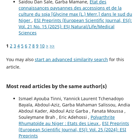
Saidou Dan Sale, Garba Mamane,
Etat des
connaissances paysannes des accessions et de la
culture du soja [Glycine max (L.) Merr.] dans le sud du
Niger
,
ESI Preprints (European Scientific Journal, ESJ):
Vol. 21 No. 15 (2025): ESJ Natural/Life/Medical
Sciences
1
2
3
4
5
6
7
8
9
10
>
>>
You may also
start an advanced similarity search
for this
article.
Most read articles by the same author(s)
Ismael Ayouba Tinni, Yannick Laurent Tchenadoyo
Bayala, Abdoul-Aziz, Garba Mahaman Salissou, Andia
Abdoul Kader, Abdoul Aziz Garba , Fanata Moussa ,
Souleymane Brah , Eric Adehossi ,
Polyarthrite
Rhumatoïde au Niger : Etats des Lieux
,
ESI Preprints
(European Scientific Journal, ESJ): Vol. 25 (2024): ESI
Preprints