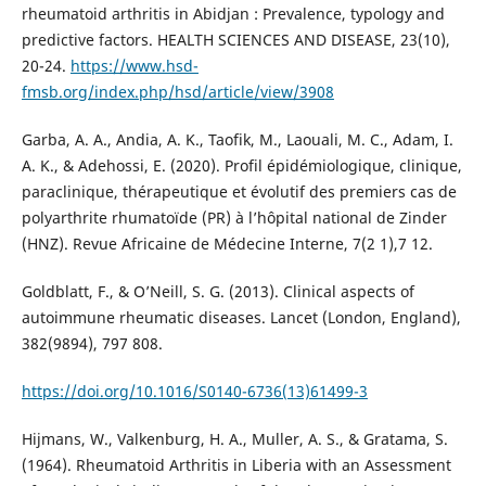
rheumatoid arthritis in Abidjan : Prevalence, typology and
predictive factors. HEALTH SCIENCES AND DISEASE, 23(10),
20-24.
https://www.hsd-
fmsb.org/index.php/hsd/article/view/3908
Garba, A. A., Andia, A. K., Taofik, M., Laouali, M. C., Adam, I.
A. K., & Adehossi, E. (2020). Profil épidémiologique, clinique,
paraclinique, thérapeutique et évolutif des premiers cas de
polyarthrite rhumatoïde (PR) à l’hôpital national de Zinder
(HNZ). Revue Africaine de Médecine Interne, 7(2 1),7 12.
Goldblatt, F., & O’Neill, S. G. (2013). Clinical aspects of
autoimmune rheumatic diseases. Lancet (London, England),
382(9894), 797 808.
https://doi.org/10.1016/S0140-6736(13)61499-3
Hijmans, W., Valkenburg, H. A., Muller, A. S., & Gratama, S.
(1964). Rheumatoid Arthritis in Liberia with an Assessment