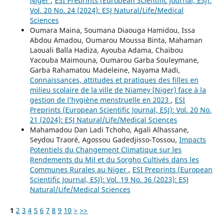
Niger
,
ESI Preprints (European Scientific Journal, ESJ):
Vol. 20 No. 24 (2024): ESJ Natural/Life/Medical
Sciences
Oumara Maina, Soumana Diaouga Hamidou, Issa
Abdou Amadou, Oumarou Moussa Binta, Mahaman
Laouali Balla Hadiza, Ayouba Adama, Chaibou
Yacouba Maimouna, Oumarou Garba Souleymane,
Garba Rahamatou Madeleine, Nayama Madi,
Connaissances, attitudes et pratiques des filles en
milieu scolaire de la ville de Niamey (Niger) face à la
gestion de l’hygiène menstruelle en 2023
,
ESI
Preprints (European Scientific Journal, ESJ): Vol. 20 No.
21 (2024): ESJ Natural/Life/Medical Sciences
Mahamadou Dan Ladi Tchoho, Agali Alhassane,
Seydou Traoré, Agossou Gadedjisso-Tossou,
Impacts
Potentiels du Changement Climatique sur les
Rendements du Mil et du Sorgho Cultivés dans les
Communes Rurales au Niger
,
ESI Preprints (European
Scientific Journal, ESJ): Vol. 19 No. 36 (2023): ESJ
Natural/Life/Medical Sciences
1
2
3
4
5
6
7
8
9
10
>
>>