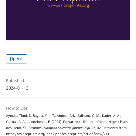
PDF
Published
2024-01-13
How to Cite
Ayouba Tinni, I., Bayala, Y. L. T., Abdoul-Aziz, Salissou, G. M., Kader, A. A.,
Garba , A. A., … Adehossi , E. (2024). Polyarthrite Rhumatoïde au Niger : Etats
des Lieux.
ESI Preprints (European Scientific Journal, ESJ)
,
25
, 42. Retrieved from
https://esipreprints.org/index.php/esipreprints/article/view/741