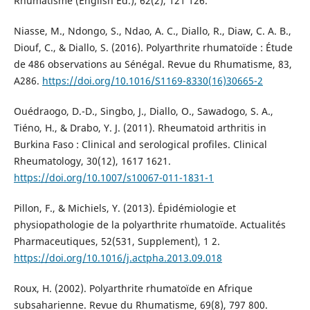
Rhumatisme (English Ed.), 62(2), 121 126.
Niasse, M., Ndongo, S., Ndao, A. C., Diallo, R., Diaw, C. A. B.,
Diouf, C., & Diallo, S. (2016). Polyarthrite rhumatoïde : Étude
de 486 observations au Sénégal. Revue du Rhumatisme, 83,
A286.
https://doi.org/10.1016/S1169-8330(16)30665-2
Ouédraogo, D.-D., Singbo, J., Diallo, O., Sawadogo, S. A.,
Tiéno, H., & Drabo, Y. J. (2011). Rheumatoid arthritis in
Burkina Faso : Clinical and serological profiles. Clinical
Rheumatology, 30(12), 1617 1621.
https://doi.org/10.1007/s10067-011-1831-1
Pillon, F., & Michiels, Y. (2013). Épidémiologie et
physiopathologie de la polyarthrite rhumatoïde. Actualités
Pharmaceutiques, 52(531, Supplement), 1 2.
https://doi.org/10.1016/j.actpha.2013.09.018
Roux, H. (2002). Polyarthrite rhumatoïde en Afrique
subsaharienne. Revue du Rhumatisme, 69(8), 797 800.