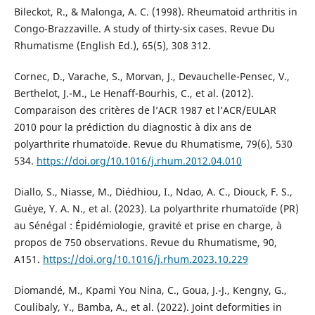
Bileckot, R., & Malonga, A. C. (1998). Rheumatoid arthritis in
Congo-Brazzaville. A study of thirty-six cases. Revue Du
Rhumatisme (English Ed.), 65(5), 308 312.
Cornec, D., Varache, S., Morvan, J., Devauchelle-Pensec, V.,
Berthelot, J.-M., Le Henaff-Bourhis, C., et al. (2012).
Comparaison des critères de l’ACR 1987 et l’ACR/EULAR
2010 pour la prédiction du diagnostic à dix ans de
polyarthrite rhumatoïde. Revue du Rhumatisme, 79(6), 530
534.
https://doi.org/10.1016/j.rhum.2012.04.010
Diallo, S., Niasse, M., Diédhiou, I., Ndao, A. C., Diouck, F. S.,
Guèye, Y. A. N., et al. (2023). La polyarthrite rhumatoïde (PR)
au Sénégal : Épidémiologie, gravité et prise en charge, à
propos de 750 observations. Revue du Rhumatisme, 90,
A151.
https://doi.org/10.1016/j.rhum.2023.10.229
Diomandé, M., Kpami You Nina, C., Goua, J.-J., Kengny, G.,
Coulibaly, Y., Bamba, A., et al. (2022). Joint deformities in