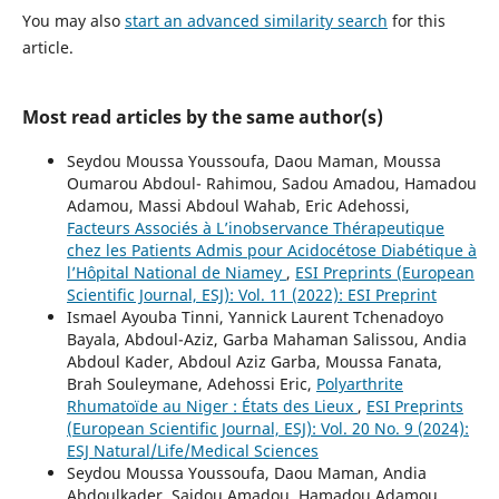
You may also
start an advanced similarity search
for this
article.
Most read articles by the same author(s)
Seydou Moussa Youssoufa, Daou Maman, Moussa
Oumarou Abdoul- Rahimou, Sadou Amadou, Hamadou
Adamou, Massi Abdoul Wahab, Eric Adehossi,
Facteurs Associés à L’inobservance Thérapeutique
chez les Patients Admis pour Acidocétose Diabétique à
l’Hôpital National de Niamey
,
ESI Preprints (European
Scientific Journal, ESJ): Vol. 11 (2022): ESI Preprint
Ismael Ayouba Tinni, Yannick Laurent Tchenadoyo
Bayala, Abdoul-Aziz, Garba Mahaman Salissou, Andia
Abdoul Kader, Abdoul Aziz Garba, Moussa Fanata,
Brah Souleymane, Adehossi Eric,
Polyarthrite
Rhumatoïde au Niger : États des Lieux
,
ESI Preprints
(European Scientific Journal, ESJ): Vol. 20 No. 9 (2024):
ESJ Natural/Life/Medical Sciences
Seydou Moussa Youssoufa, Daou Maman, Andia
Abdoulkader, Saidou Amadou, Hamadou Adamou,