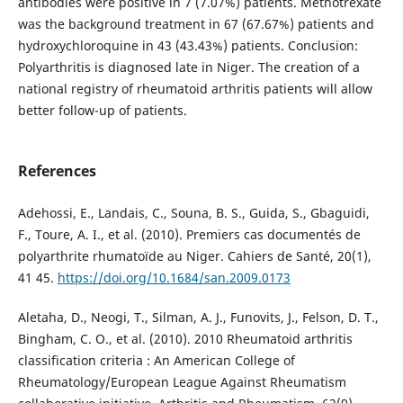
antibodies were positive in 7 (7.07%) patients. Methotrexate
was the background treatment in 67 (67.67%) patients and
hydroxychloroquine in 43 (43.43%) patients. Conclusion:
Polyarthritis is diagnosed late in Niger. The creation of a
national registry of rheumatoid arthritis patients will allow
better follow-up of patients.
References
Adehossi, E., Landais, C., Souna, B. S., Guida, S., Gbaguidi,
F., Toure, A. I., et al. (2010). Premiers cas documentés de
polyarthrite rhumatoïde au Niger. Cahiers de Santé, 20(1),
41 45.
https://doi.org/10.1684/san.2009.0173
Aletaha, D., Neogi, T., Silman, A. J., Funovits, J., Felson, D. T.,
Bingham, C. O., et al. (2010). 2010 Rheumatoid arthritis
classification criteria : An American College of
Rheumatology/European League Against Rheumatism