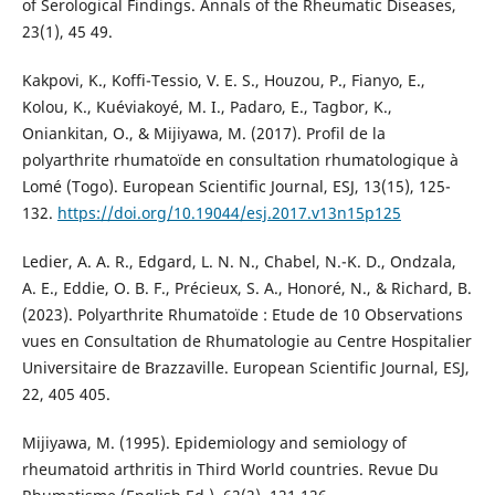
of Serological Findings. Annals of the Rheumatic Diseases,
23(1), 45 49.
Kakpovi, K., Koffi-Tessio, V. E. S., Houzou, P., Fianyo, E.,
Kolou, K., Kuéviakoyé, M. I., Padaro, E., Tagbor, K.,
Oniankitan, O., & Mijiyawa, M. (2017). Profil de la
polyarthrite rhumatoïde en consultation rhumatologique à
Lomé (Togo). European Scientific Journal, ESJ, 13(15), 125-
132.
https://doi.org/10.19044/esj.2017.v13n15p125
Ledier, A. A. R., Edgard, L. N. N., Chabel, N.-K. D., Ondzala,
A. E., Eddie, O. B. F., Précieux, S. A., Honoré, N., & Richard, B.
(2023). Polyarthrite Rhumatoïde : Etude de 10 Observations
vues en Consultation de Rhumatologie au Centre Hospitalier
Universitaire de Brazzaville. European Scientific Journal, ESJ,
22, 405 405.
Mijiyawa, M. (1995). Epidemiology and semiology of
rheumatoid arthritis in Third World countries. Revue Du