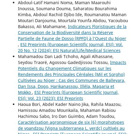
Abdoul-Latif Hamani Noma, Maman Maarouhi
Inoussa, Soumana Douma, Saharatou Bourahima
Kimba, Abdoul Rachid Djibo Ide, Roumanatou Maman
Moutari Danjouma, Mourtala Younfa Abdou, Yacoubou
Bakasso, Ali Mahamane,
Indicateurs Floristiques de la
Conservation de la Biodiversité dans la Réserve
Partielle de Faune de Dosso (RPFD) à l’Ouest du Niger
,
ESI Preprints (European Scientific Journal, ESJ): Vol.
20 No. 12 (2024): ESJ Natural/Life/Medical Sciences
Mahamadou Dan Ladi Tchoho, Agali Alhassane,
Seydou Traoré, Agossou Gadedjissou Tossou,
Impacts
Potentiels du Changement Climatiques sur les
Rendements des Principales Céréales (Mil et Sorgho)
Cultivées au Niger : Cas des Communes de Balleyara,
Dan Issa, Dogo, Harikanassou, Illéla, Magaria et
Mokko
,
ESI Preprints (European Scientific Journal,
ESJ): Vol. 23 (2023): ESI Preprints
Haoua Bori, Abdel Kader Naino Jika, Rahila Maazou,
Hamissou Amadou Mounkaila, Mahaman Rabiou
Hachimou Sabo, Iro Dan Guimbo, Adam Toudou,
Caractérisation agronomique de six (6) morphotypes
de voandzou (Vigna subterranea L. verdc) cultivés au