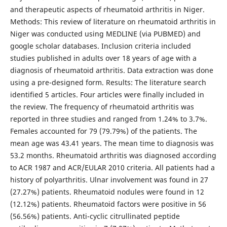
and therapeutic aspects of rheumatoid arthritis in Niger.
Methods: This review of literature on rheumatoid arthritis in
Niger was conducted using MEDLINE (via PUBMED) and
google scholar databases. Inclusion criteria included
studies published in adults over 18 years of age with a
diagnosis of rheumatoid arthritis. Data extraction was done
using a pre-designed form. Results: The literature search
identified 5 articles. Four articles were finally included in
the review. The frequency of rheumatoid arthritis was
reported in three studies and ranged from 1.24% to 3.7%.
Females accounted for 79 (79.79%) of the patients. The
mean age was 43.41 years. The mean time to diagnosis was
53.2 months. Rheumatoid arthritis was diagnosed according
to ACR 1987 and ACR/EULAR 2010 criteria. All patients had a
history of polyarthritis. Ulnar involvement was found in 27
(27.27%) patients. Rheumatoid nodules were found in 12
(12.12%) patients. Rheumatoid factors were positive in 56
(56.56%) patients. Anti-cyclic citrullinated peptide