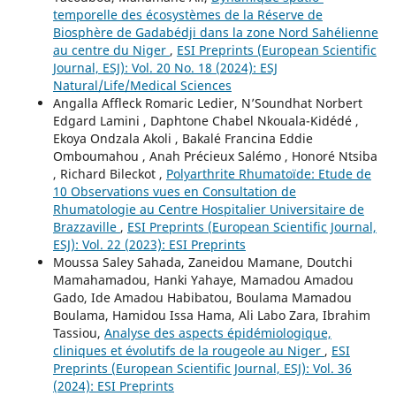
temporelle des écosystèmes de la Réserve de
Biosphère de Gadabédji dans la zone Nord Sahélienne
au centre du Niger
,
ESI Preprints (European Scientific
Journal, ESJ): Vol. 20 No. 18 (2024): ESJ
Natural/Life/Medical Sciences
Angalla Affleck Romaric Ledier, N’Soundhat Norbert
Edgard Lamini , Daphtone Chabel Nkouala-Kidédé ,
Ekoya Ondzala Akoli , Bakalé Francina Eddie
Omboumahou , Anah Précieux Salémo , Honoré Ntsiba
, Richard Bileckot ,
Polyarthrite Rhumatoïde: Etude de
10 Observations vues en Consultation de
Rhumatologie au Centre Hospitalier Universitaire de
Brazzaville
,
ESI Preprints (European Scientific Journal,
ESJ): Vol. 22 (2023): ESI Preprints
Moussa Saley Sahada, Zaneidou Mamane, Doutchi
Mamahamadou, Hanki Yahaye, Mamadou Amadou
Gado, Ide Amadou Habibatou, Boulama Mamadou
Boulama, Hamidou Issa Hama, Ali Labo Zara, Ibrahim
Tassiou,
Analyse des aspects épidémiologique,
cliniques et évolutifs de la rougeole au Niger
,
ESI
Preprints (European Scientific Journal, ESJ): Vol. 36
(2024): ESI Preprints