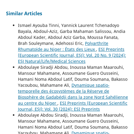
Similar Articles
Ismael Ayouba Tinni, Yannick Laurent Tchenadoyo
Bayala, Abdoul-Aziz, Garba Mahaman Salissou, Andia
Abdoul Kader, Abdoul Aziz Garba, Moussa Fanata,
Brah Souleymane, Adehossi Eric,
Polyarthrite
Rhumatoïde au Niger : États des Lieux
,
ESI Preprints
(European Scientific Journal, ESJ): Vol. 20 No. 9 (2024):
ESJ Natural/Life/Medical Sciences
Abdoulaye Siradji Abdou, Inoussa Maman Maarouhi,
Mansour Mahamane, Assoumane Guero Ousseini,
Hamani Noma Abdoul Latif, Douma Soumana, Bakasso
Yacoubou, Mahamane Ali,
Dynamique spatio-
temporelle des écosystèmes de la Réserve de
Biosphère de Gadabédji dans la zone Nord Sahélienne
au centre du Niger
,
ESI Preprints (European Scientific
Journal, ESJ): Vol. 30 (2024): ESI Preprints
Abdoulaye Abdou Siradji, Inoussa Maman Maarouhi,
Mansour Mahamane, Assoumane Guero Ousseini,
Hamani Noma Abdoul Latif, Douma Soumana, Bakasso
Yacoubou, Mahamane Ali,
Dynamique spatio-