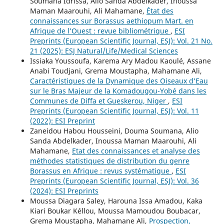
Soumana Idrissa, Alio Sanda Abdelkader, Inoussa
Maman Maarouhi, Ali Mahamane,
État des
connaissances sur Borassus aethiopum Mart. en
Afrique de l’Ouest : revue bibliométrique
,
ESI
Preprints (European Scientific Journal, ESJ): Vol. 21 No.
21 (2025): ESJ Natural/Life/Medical Sciences
Issiaka Youssoufa, Karema Ary Madou Kaoulé, Assane
Anabi Toudjani, Grema Moustapha, Mahamane Ali,
Caractéristiques de la Dynamique des Oiseaux d’Eau
sur le Bras Majeur de la Komadougou-Yobé dans les
Communes de Diffa et Gueskerou, Niger
,
ESI
Preprints (European Scientific Journal, ESJ): Vol. 11
(2022): ESI Preprint
Zaneidou Habou Housseini, Douma Soumana, Alio
Sanda Abdelkader, Inoussa Maman Maarouhi, Ali
Mahamane,
Etat des connaissances et analyse des
méthodes statistiques de distribution du genre
Borassus en Afrique : revus systématique
,
ESI
Preprints (European Scientific Journal, ESJ): Vol. 36
(2024): ESI Preprints
Moussa Diagara Saley, Harouna Issa Amadou, Kaka
Kiari Boukar Kéllou, Moussa Mamoudou Boubacar,
Grema Moustapha, Mahamane Ali,
Prospection,