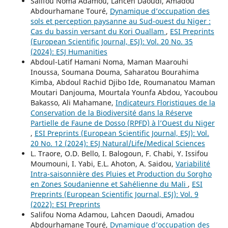
Salifou Noma Adamou, Lahcen Daoudi, Amadou
Abdourhamane Touré,
Dynamique d’occupation des
sols et perception paysanne au Sud-ouest du Niger :
Cas du bassin versant du Kori Ouallam
,
ESI Preprints
(European Scientific Journal, ESJ): Vol. 20 No. 35
(2024): ESJ Humanities
Abdoul-Latif Hamani Noma, Maman Maarouhi
Inoussa, Soumana Douma, Saharatou Bourahima
Kimba, Abdoul Rachid Djibo Ide, Roumanatou Maman
Moutari Danjouma, Mourtala Younfa Abdou, Yacoubou
Bakasso, Ali Mahamane,
Indicateurs Floristiques de la
Conservation de la Biodiversité dans la Réserve
Partielle de Faune de Dosso (RPFD) à l’Ouest du Niger
,
ESI Preprints (European Scientific Journal, ESJ): Vol.
20 No. 12 (2024): ESJ Natural/Life/Medical Sciences
L. Traore, O.D. Bello, I. Balogoun, F. Chabi, Y. Issifou
Moumouni, I. Yabi, E.L. Ahoton, A. Saidou,
Variabilité
Intra-saisonnière des Pluies et Production du Sorgho
en Zones Soudanienne et Sahélienne du Mali
,
ESI
Preprints (European Scientific Journal, ESJ): Vol. 9
(2022): ESI Preprints
Salifou Noma Adamou, Lahcen Daoudi, Amadou
Abdourhamane Touré,
Dynamique d’occupation des