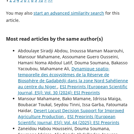
You may also
start an advanced similarity search
for this
article.
Most read articles by the same author(s)
Abdoulaye Siradji Abdou, Inoussa Maman Maarouhi,
Mansour Mahamane, Assoumane Guero Ousseini,
Hamani Noma Abdoul Latif, Douma Soumana, Bakasso
Yacoubou, Mahamane Ali,
Dynamique spatio-
temporelle des écosystèmes de la Réserve de
Biosphère de Gadabédji dans la zone Nord Sahélienne
au centre du Niger
,
ESI Preprints (European Scientific
Journal, ESJ): Vol. 30 (2024): ESI Preprints
Mansour Mahamane, Bako Mamane, Idrissa Maiga,
Boubacar Toukal, Seydou Tinni, Issa Garba, Fatoumata
Haidar,
Desert Locust Decision Support for Improved
Agriculture Production
,
ESI Preprints (European
Scientific Journal, ESJ): Vol. 44 (2025): ESI Preprints
Zaneidou Habou Housseini, Douma Soumana,