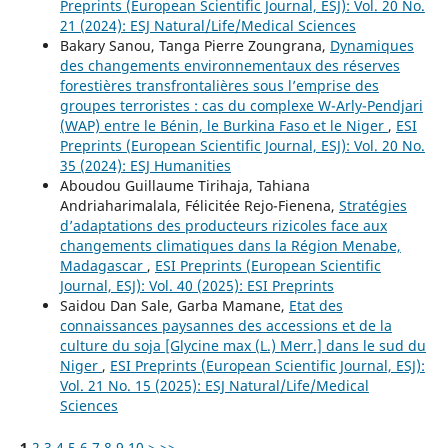
Preprints (European Scientific Journal, ESJ): Vol. 20 No.
21 (2024): ESJ Natural/Life/Medical Sciences
Bakary Sanou, Tanga Pierre Zoungrana,
Dynamiques
des changements environnementaux des réserves
forestières transfrontalières sous l’emprise des
groupes terroristes : cas du complexe W-Arly-Pendjari
(WAP) entre le Bénin, le Burkina Faso et le Niger
,
ESI
Preprints (European Scientific Journal, ESJ): Vol. 20 No.
35 (2024): ESJ Humanities
Aboudou Guillaume Tirihaja, Tahiana
Andriaharimalala, Félicitée Rejo-Fienena,
Stratégies
d’adaptations des producteurs rizicoles face aux
changements climatiques dans la Région Menabe,
Madagascar
,
ESI Preprints (European Scientific
Journal, ESJ): Vol. 40 (2025): ESI Preprints
Saidou Dan Sale, Garba Mamane,
Etat des
connaissances paysannes des accessions et de la
culture du soja [Glycine max (L.) Merr.] dans le sud du
Niger
,
ESI Preprints (European Scientific Journal, ESJ):
Vol. 21 No. 15 (2025): ESJ Natural/Life/Medical
Sciences
1
2
3
4
5
6
7
8
9
10
>
>>