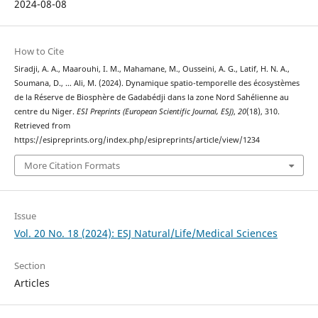
2024-08-08
How to Cite
Siradji, A. A., Maarouhi, I. M., Mahamane, M., Ousseini, A. G., Latif, H. N. A.,
Soumana, D., … Ali, M. (2024). Dynamique spatio-temporelle des écosystèmes
de la Réserve de Biosphère de Gadabédji dans la zone Nord Sahélienne au
centre du Niger.
ESI Preprints (European Scientific Journal, ESJ)
,
20
(18), 310.
Retrieved from
https://esipreprints.org/index.php/esipreprints/article/view/1234
More Citation Formats
Issue
Vol. 20 No. 18 (2024): ESJ Natural/Life/Medical Sciences
Section
Articles