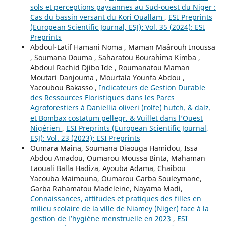
sols et perceptions paysannes au Sud-ouest du Niger :
Cas du bassin versant du Kori Ouallam
,
ESI Preprints
(European Scientific Journal, ESJ): Vol. 35 (2024): ESI
Preprints
Abdoul-Latif Hamani Noma , Maman Maârouh Inoussa
, Soumana Douma , Saharatou Bourahima Kimba ,
Abdoul Rachid Djibo Ide , Roumanatou Maman
Moutari Danjouma , Mourtala Younfa Abdou ,
Yacoubou Bakasso ,
Indicateurs de Gestion Durable
des Ressources Floristiques dans les Parcs
Agroforestiers à Daniellia oliveri (rolfe) hutch. & dalz.
et Bombax costatum pellegr. & Vuillet dans l’Ouest
Nigérien
,
ESI Preprints (European Scientific Journal,
ESJ): Vol. 23 (2023): ESI Preprints
Oumara Maina, Soumana Diaouga Hamidou, Issa
Abdou Amadou, Oumarou Moussa Binta, Mahaman
Laouali Balla Hadiza, Ayouba Adama, Chaibou
Yacouba Maimouna, Oumarou Garba Souleymane,
Garba Rahamatou Madeleine, Nayama Madi,
Connaissances, attitudes et pratiques des filles en
milieu scolaire de la ville de Niamey (Niger) face à la
gestion de l’hygiène menstruelle en 2023
,
ESI