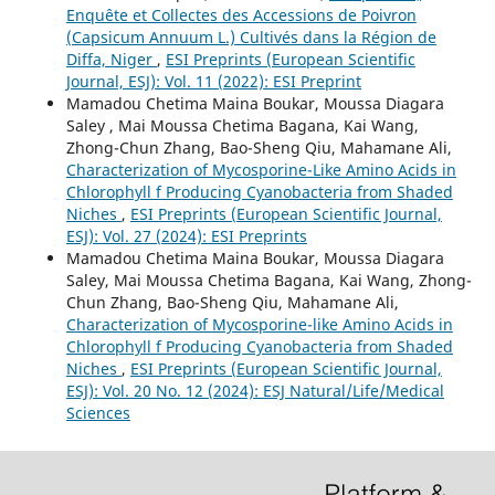
Enquête et Collectes des Accessions de Poivron
(Capsicum Annuum L.) Cultivés dans la Région de
Diffa, Niger
,
ESI Preprints (European Scientific
Journal, ESJ): Vol. 11 (2022): ESI Preprint
Mamadou Chetima Maina Boukar, Moussa Diagara
Saley , Mai Moussa Chetima Bagana, Kai Wang,
Zhong-Chun Zhang, Bao-Sheng Qiu, Mahamane Ali,
Characterization of Mycosporine-Like Amino Acids in
Chlorophyll f Producing Cyanobacteria from Shaded
Niches
,
ESI Preprints (European Scientific Journal,
ESJ): Vol. 27 (2024): ESI Preprints
Mamadou Chetima Maina Boukar, Moussa Diagara
Saley, Mai Moussa Chetima Bagana, Kai Wang, Zhong-
Chun Zhang, Bao-Sheng Qiu, Mahamane Ali,
Characterization of Mycosporine-like Amino Acids in
Chlorophyll f Producing Cyanobacteria from Shaded
Niches
,
ESI Preprints (European Scientific Journal,
ESJ): Vol. 20 No. 12 (2024): ESJ Natural/Life/Medical
Sciences