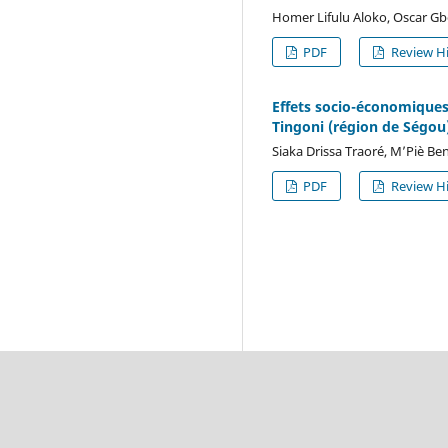
Homer Lifulu Aloko, Oscar G
PDF
Review Hi
Effets socio-économiques 
Tingoni (région de Ségou)
Siaka Drissa Traoré, M’Piè B
PDF
Review Hi