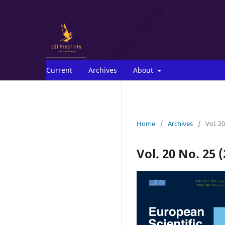
Current
Archives
About
Home
/
Archives
/
Vol. 2
Vol. 20 No. 25 (