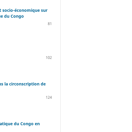
t socio-économique sur
que du Congo
81
102
ns la circonscription de
124
ratique du Congo en