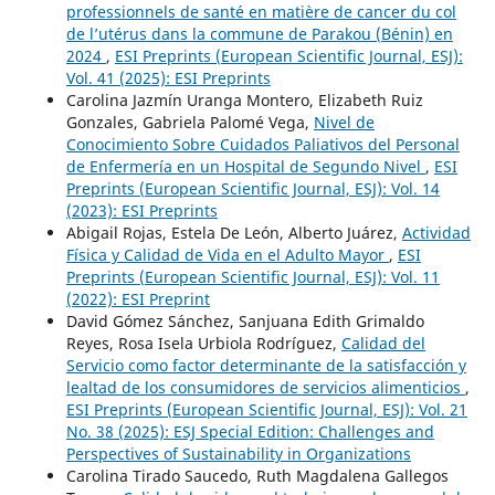
professionnels de santé en matière de cancer du col
de l’utérus dans la commune de Parakou (Bénin) en
2024
,
ESI Preprints (European Scientific Journal, ESJ):
Vol. 41 (2025): ESI Preprints
Carolina Jazmín Uranga Montero, Elizabeth Ruiz
Gonzales, Gabriela Palomé Vega,
Nivel de
Conocimiento Sobre Cuidados Paliativos del Personal
de Enfermería en un Hospital de Segundo Nivel
,
ESI
Preprints (European Scientific Journal, ESJ): Vol. 14
(2023): ESI Preprints
Abigail Rojas, Estela De León, Alberto Juárez,
Actividad
Física y Calidad de Vida en el Adulto Mayor
,
ESI
Preprints (European Scientific Journal, ESJ): Vol. 11
(2022): ESI Preprint
David Gómez Sánchez, Sanjuana Edith Grimaldo
Reyes, Rosa Isela Urbiola Rodríguez,
Calidad del
Servicio como factor determinante de la satisfacción y
lealtad de los consumidores de servicios alimenticios
,
ESI Preprints (European Scientific Journal, ESJ): Vol. 21
No. 38 (2025): ESJ Special Edition: Challenges and
Perspectives of Sustainability in Organizations
Carolina Tirado Saucedo, Ruth Magdalena Gallegos