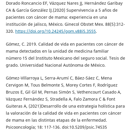
Dorado Roncancio EF, Vázquez Nares JJ, Hernández Garibay
CA & García González IJ.(2020) Supervivencia a 5 años de
pacientes con cáncer de mama: experiencia en una
institución de jalisco, México. Ginecol Obstet Mex. 88(5):312-
320.
https://doi.org/10.24245/gom.v88i5.3555
.
Gómez, C. 2019. Calidad de vida en pacientes con cáncer de
mama detectados en la unidad de medicina familiar
número 15 del Instituto Mexicano del seguro social. Tesis de
grado. Universidad Nacional Autónoma de México.
Gómez-Villarroya L, Serra-Arumí C, Báez-Sáez C, Mena
Cervigon M, Tous Belmonte S, Morey Cortes F, Rodríguez
Bruzos E, Gil Gil M, Pernas Simón S, Vethencourt Casado A,
Vázquez Fernández S, Stradella A, Falo Zamora C & Font
Guiteras A, (2021)Desarrollo de una estrategia holística para
la valoración de la calidad de vida en pacientes con cáncer
de mama en las distintas etapas de la enfermedad.
Psicooncología; 18: 117-136. doi:10.5209/psic.74535