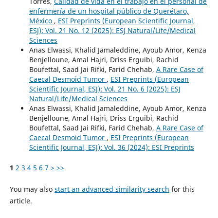
Torres,
Calidad de vida en el trabajo en el personal de
enfermería de un hospital público de Querétaro,
México
,
ESI Preprints (European Scientific Journal,
ESJ): Vol. 21 No. 12 (2025): ESJ Natural/Life/Medical
Sciences
Anas Elwassi, Khalid Jamaleddine, Ayoub Amor, Kenza
Benjelloune, Amal Hajri, Driss Erguibi, Rachid
Boufettal, Saad Jai Rifki, Farid Chehab,
A Rare Case of
Caecal Desmoid Tumor
,
ESI Preprints (European
Scientific Journal, ESJ): Vol. 21 No. 6 (2025): ESJ
Natural/Life/Medical Sciences
Anas Elwassi, Khalid Jamaleddine, Ayoub Amor, Kenza
Benjelloune, Amal Hajri, Driss Erguibi, Rachid
Boufettal, Saad Jai Rifki, Farid Chehab,
A Rare Case of
Caecal Desmoid Tumor
,
ESI Preprints (European
Scientific Journal, ESJ): Vol. 36 (2024): ESI Preprints
1
2
3
4
5
6
7
>
>>
You may also
start an advanced similarity search
for this
article.