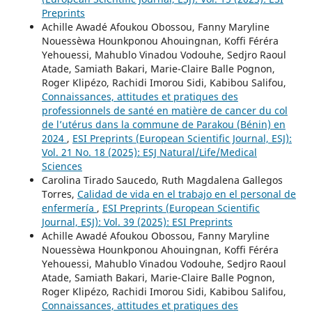
Preprints
Achille Awadé Afoukou Obossou, Fanny Maryline
Nouessèwa Hounkponou Ahouingnan, Koffi Féréra
Yehouessi, Mahublo Vinadou Vodouhe, Sedjro Raoul
Atade, Samiath Bakari, Marie-Claire Balle Pognon,
Roger Klipézo, Rachidi Imorou Sidi, Kabibou Salifou,
Connaissances, attitudes et pratiques des
professionnels de santé en matière de cancer du col
de l’utérus dans la commune de Parakou (Bénin) en
2024
,
ESI Preprints (European Scientific Journal, ESJ):
Vol. 21 No. 18 (2025): ESJ Natural/Life/Medical
Sciences
Carolina Tirado Saucedo, Ruth Magdalena Gallegos
Torres,
Calidad de vida en el trabajo en el personal de
enfermería
,
ESI Preprints (European Scientific
Journal, ESJ): Vol. 39 (2025): ESI Preprints
Achille Awadé Afoukou Obossou, Fanny Maryline
Nouessèwa Hounkponou Ahouingnan, Koffi Féréra
Yehouessi, Mahublo Vinadou Vodouhe, Sedjro Raoul
Atade, Samiath Bakari, Marie-Claire Balle Pognon,
Roger Klipézo, Rachidi Imorou Sidi, Kabibou Salifou,
Connaissances, attitudes et pratiques des