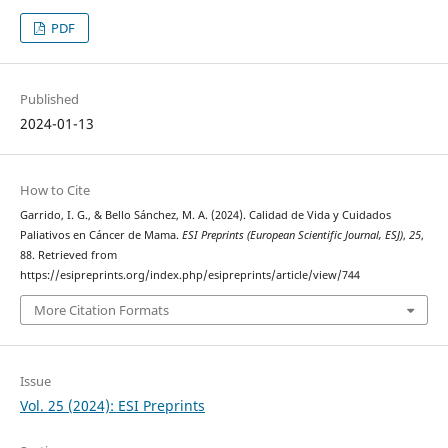
PDF
Published
2024-01-13
How to Cite
Garrido, I. G., & Bello Sánchez, M. A. (2024). Calidad de Vida y Cuidados
Paliativos en Cáncer de Mama.
ESI Preprints (European Scientific Journal, ESJ)
,
25
,
88. Retrieved from
https://esipreprints.org/index.php/esipreprints/article/view/744
More Citation Formats
Issue
Vol. 25 (2024): ESI Preprints