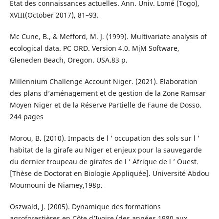
Etat des connaissances actuelles. Ann. Univ. Lomé (Togo),
XVIII(October 2017), 81–93.
Mc Cune, B., & Mefford, M. J. (1999). Multivariate analysis of
ecological data. PC ORD. Version 4.0. MjM Software,
Gleneden Beach, Oregon. USA.83 p.
Millennium Challenge Account Niger. (2021). Elaboration
des plans d’aménagement et de gestion de la Zone Ramsar
Moyen Niger et de la Réserve Partielle de Faune de Dosso.
244 pages
Morou, B. (2010). Impacts de l ’ occupation des sols sur l ’
habitat de la girafe au Niger et enjeux pour la sauvegarde
du dernier troupeau de girafes de l ’ Afrique de l ’ Ouest.
[Thèse de Doctorat en Biologie Appliquée]. Université Abdou
Moumouni de Niamey,198p.
Oszwald, J. (2005). Dynamique des formations
agroforestières en Côte d’Ivoire (des années 1980 aux