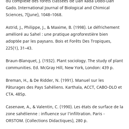
du complexe des forêts classées de Dan kada Dodo-Dan
Gado. International Journal of Biological and Chimical
Sciences, 7(June), 1048–1068.
Astrid, J., Philippe, J., & Maxime, B. (1998). Le défrichement
amélioré au Sahel : une pratique agroforestière bien
adoptée par les paysans. Bois et Forêts Des Tropiques,
225(1), 31–43.
Braun-Blanquet, J. (1932). Plant sociology. The study of plant
communities. Ed. McGray Hill, New York, London: 439 p.
Breman, H., & De Ridder, N. (1991). Manuel sur les
Pâturages des Pays Sahéliens. Karthala, ACCT, CABO-DLO et
CTA. 485p.
Casenave, A., & Valentin, C. (1990). Les états de surface de la
zone sahélienne : influence sur l’infiltration. Paris -
ORSTOM. (Collections Didactiques), 280 p.