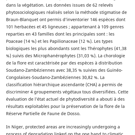
dans la végétation. Les données issues de 62 relevés
phytosociologiques réalisés selon la méthode stigmatise de
Braun-Blanquet ont permis d’inventorier 146 espèces dont
101 herbacées et 45 ligneuses ; appartenant à 109 genres
reparties en 43 familles dont les principales sont : les
Poaceae (14 %) et les Papilionaceae (12 %). Les types
biologiques les plus abondants sont les Thérophytes (41,38
%) suivis des Microphanérophytes (31,03 %). La chorologie
de la flore est caractérisée par des espèces à distribution
Soudano-Zambéziennes avec 38,35 % suivies des Guinéo-
Congolaises-Soudano-Zambéziennes 30,82 %. La
classification hiérarchique ascendante (CHA) a permis de
discriminer 4 groupements végétaux tous diversifiées. Cette
évaluation de l’état actuel de phytodiversité a abouti à des
résultats exploitables pour la préservation de la flore de la
Réserve Partielle de Faune de Dosso.
In Niger, protected areas are increasingly undergoing a
process of degradation linked on the one hand to climatic