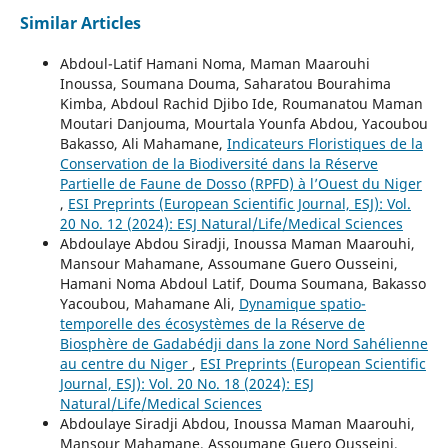
Similar Articles
Abdoul-Latif Hamani Noma, Maman Maarouhi
Inoussa, Soumana Douma, Saharatou Bourahima
Kimba, Abdoul Rachid Djibo Ide, Roumanatou Maman
Moutari Danjouma, Mourtala Younfa Abdou, Yacoubou
Bakasso, Ali Mahamane,
Indicateurs Floristiques de la
Conservation de la Biodiversité dans la Réserve
Partielle de Faune de Dosso (RPFD) à l’Ouest du Niger
,
ESI Preprints (European Scientific Journal, ESJ): Vol.
20 No. 12 (2024): ESJ Natural/Life/Medical Sciences
Abdoulaye Abdou Siradji, Inoussa Maman Maarouhi,
Mansour Mahamane, Assoumane Guero Ousseini,
Hamani Noma Abdoul Latif, Douma Soumana, Bakasso
Yacoubou, Mahamane Ali,
Dynamique spatio-
temporelle des écosystèmes de la Réserve de
Biosphère de Gadabédji dans la zone Nord Sahélienne
au centre du Niger
,
ESI Preprints (European Scientific
Journal, ESJ): Vol. 20 No. 18 (2024): ESJ
Natural/Life/Medical Sciences
Abdoulaye Siradji Abdou, Inoussa Maman Maarouhi,
Mansour Mahamane, Assoumane Guero Ousseini,