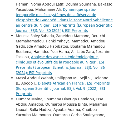
Hamani Noma Abdoul Latif, Douma Soumana, Bakasso
Yacoubou, Mahamane Ali,
Dynamique spatio-
temporelle des écosystèmes de la Réserve de
Biosphère de Gadabédji dans la zone Nord Sahélienne
au centre du Niger
,
ESI Preprints (European Scientific
Journal, ESJ): Vol. 30 (2024): ESI Preprints
Moussa Saley Sahada, Zaneidou Mamane, Doutchi
Mamahamadou, Hanki Yahaye, Mamadou Amadou
Gado, Ide Amadou Habibatou, Boulama Mamadou
Boulama, Hamidou Issa Hama, Ali Labo Zara, Ibrahim
Tassiou,
Analyse des aspects épidémiologique,
cliniques et évolutifs de la rougeole au Niger
,
ESI
Preprints (European Scientific Journal, ESJ): Vol. 36
(2024): ESI Preprints
Massi Abdoul Wahab, Philippon M., Sejil S., Delenne
B., Abodo J.,
Diabete African en France
,
ESI Preprints
(European Scientific Journal, ESJ): Vol. 9 (2022): ESI
Preprints
Oumara Maina, Soumana Diaouga Hamidou, Issa
Abdou Amadou, Oumarou Moussa Binta, Mahaman
Laouali Balla Hadiza, Ayouba Adama, Chaibou
Yacouba Maimouna, Oumarou Garba Souleymane,