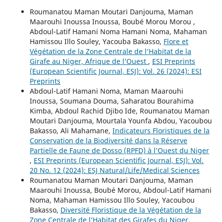
Roumanatou Maman Moutari Danjouma, Maman
Maarouhi Inoussa Inoussa, Boubé Morou Morou ,
Abdoul-Latif Hamani Noma Hamani Noma, Mahaman
Hamissou Illo Souley, Yacouba Bakasso,
Flore et
Végétation de la Zone Centrale de l’Habitat de la
Girafe au Niger, Afrique de l’Ouest
,
ESI Preprints
(European Scientific Journal, ESJ): Vol. 26 (2024): ESI
Preprints
Abdoul-Latif Hamani Noma, Maman Maarouhi
Inoussa, Soumana Douma, Saharatou Bourahima
Kimba, Abdoul Rachid Djibo Ide, Roumanatou Maman
Moutari Danjouma, Mourtala Younfa Abdou, Yacoubou
Bakasso, Ali Mahamane,
Indicateurs Floristiques de la
Conservation de la Biodiversité dans la Réserve
Partielle de Faune de Dosso (RPFD) à l’Ouest du Niger
,
ESI Preprints (European Scientific Journal, ESJ): Vol.
20 No. 12 (2024): ESJ Natural/Life/Medical Sciences
Roumanatou Maman Moutari Danjouma, Maman
Maarouhi Inoussa, Boubé Morou, Abdoul-Latif Hamani
Noma, Mahaman Hamissou Illo Souley, Yacoubou
Bakasso,
Diversité Floristique de la Végétation de la
Zone Centrale de l’Habitat des Girafes du Niger,