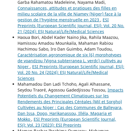
Garba Rahamatou Madeleine, Nayama Madi,
Connaissances, attitudes et pratiques des filles en
milieu scolaire de la ville de Niamey (Niger) face à la
gestion de l’hygiène menstruelle en 2023
,
ESI
Preprints (European Scientific Journal, ESJ): Vol. 20 No.
21 (2024): ESJ Natural/Life/Medical Sciences
Haoua Bori, Abdel Kader Naino Jika, Rahila Maazou,
Hamissou Amadou Mounkaila, Mahaman Rabiou
Hachimou Sabo, Iro Dan Guimbo, Adam Toudou,
Caractérisation agronomique de six (6) morphotypes
de voandzou (Vigna subterranea L. verdc) cultivés au
Niger
,
ESI Preprints (European Scientific Journal, ESJ):
Vol. 20 No. 24 (2024): ESJ Natural/Life/Medical
Sciences
Mahamadou Dan Ladi Tchoho, Agali Alhassane,
Seydou Traoré, Agossou Gadedjissou Tossou,
Impacts
Potentiels du Changement Climatiques sur les
Rendements des Principales Céréales (Mil et Sorgho)
Cultivées au Niger : Cas des Communes de Balleyara,
Dan Issa, Dogo, Harikanassou, Illéla, Magaria et
Mokko
,
ESI Preprints (European Scientific Journal,
ESJ): Vol. 23 (2023): ESI Preprints
Maman Bachar Ibrahima Oumarou, Mahaman