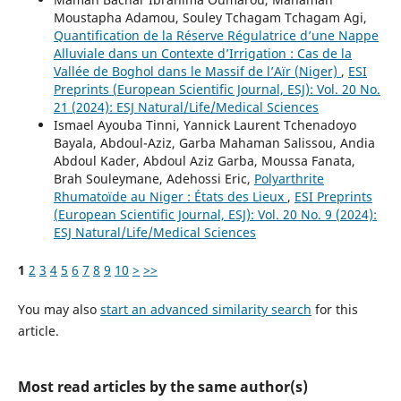
Moustapha Adamou, Souley Tchagam Tchagam Agi,
Quantification de la Réserve Régulatrice d’une Nappe
Alluviale dans un Contexte d’Irrigation : Cas de la
Vallée de Boghol dans le Massif de l’Aïr (Niger)
,
ESI
Preprints (European Scientific Journal, ESJ): Vol. 20 No.
21 (2024): ESJ Natural/Life/Medical Sciences
Ismael Ayouba Tinni, Yannick Laurent Tchenadoyo
Bayala, Abdoul-Aziz, Garba Mahaman Salissou, Andia
Abdoul Kader, Abdoul Aziz Garba, Moussa Fanata,
Brah Souleymane, Adehossi Eric,
Polyarthrite
Rhumatoïde au Niger : États des Lieux
,
ESI Preprints
(European Scientific Journal, ESJ): Vol. 20 No. 9 (2024):
ESJ Natural/Life/Medical Sciences
1
2
3
4
5
6
7
8
9
10
>
>>
You may also
start an advanced similarity search
for this
article.
Most read articles by the same author(s)