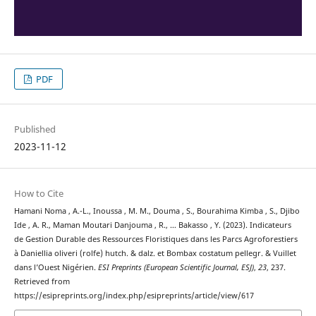
PDF
Published
2023-11-12
How to Cite
Hamani Noma , A.-L., Inoussa , M. M., Douma , S., Bourahima Kimba , S., Djibo
Ide , A. R., Maman Moutari Danjouma , R., … Bakasso , Y. (2023). Indicateurs
de Gestion Durable des Ressources Floristiques dans les Parcs Agroforestiers
à Daniellia oliveri (rolfe) hutch. & dalz. et Bombax costatum pellegr. & Vuillet
dans l’Ouest Nigérien.
ESI Preprints (European Scientific Journal, ESJ)
,
23
, 237.
Retrieved from
https://esipreprints.org/index.php/esipreprints/article/view/617