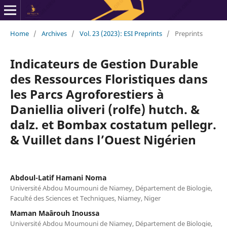
Home
/
Archives
/
Vol. 23 (2023): ESI Preprints
/
Preprints
Indicateurs de Gestion Durable
des Ressources Floristiques dans
les Parcs Agroforestiers à
Daniellia oliveri (rolfe) hutch. &
dalz. et Bombax costatum pellegr.
& Vuillet dans l’Ouest Nigérien
Abdoul-Latif Hamani Noma
Université Abdou Moumouni de Niamey, Département de Biologie,
Faculté des Sciences et Techniques, Niamey, Niger
Maman Maârouh Inoussa
Université Abdou Moumouni de Niamey, Département de Biologie,