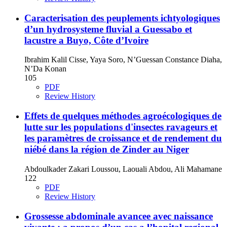
Caracterisation des peuplements ichtyologiques
d’un hydrosysteme fluvial a Guessabo et
lacustre a Buyo, Côte d’Ivoire
Ibrahim Kalil Cisse, Yaya Soro, N’Guessan Constance Diaha,
N’Da Konan
105
PDF
Review History
Effets de quelques méthodes agroécologiques de
lutte sur les populations d'insectes ravageurs et
les paramètres de croissance et de rendement du
niébé dans la région de Zinder au Niger
Abdoulkader Zakari Loussou, Laouali Abdou, Ali Mahamane
122
PDF
Review History
Grossesse abdominale avancee avec naissance