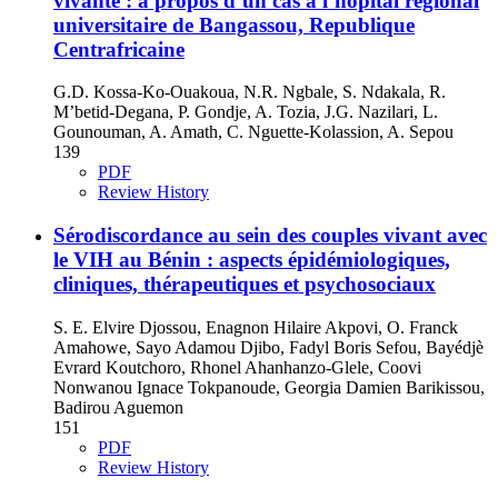
vivante : a propos d’un cas a l’hopital regional
universitaire de Bangassou, Republique
Centrafricaine
G.D. Kossa-Ko-Ouakoua, N.R. Ngbale, S. Ndakala, R.
M’betid-Degana, P. Gondje, A. Tozia, J.G. Nazilari, L.
Gounouman, A. Amath, C. Nguette-Kolassion, A. Sepou
139
PDF
Review History
Sérodiscordance au sein des couples vivant avec
le VIH au Bénin : aspects épidémiologiques,
cliniques, thérapeutiques et psychosociaux
S. E. Elvire Djossou, Enagnon Hilaire Akpovi, O. Franck
Amahowe, Sayo Adamou Djibo, Fadyl Boris Sefou, Bayédjè
Evrard Koutchoro, Rhonel Ahanhanzo-Glele, Coovi
Nonwanou Ignace Tokpanoude, Georgia Damien Barikissou,
Badirou Aguemon
151
PDF
Review History