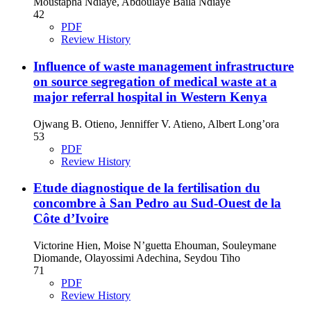
Moustapha Ndiaye, Abdoulaye Baïla Ndiaye
42
PDF
Review History
Influence of waste management infrastructure
on source segregation of medical waste at a
major referral hospital in Western Kenya
Ojwang B. Otieno, Jenniffer V. Atieno, Albert Long’ora
53
PDF
Review History
Etude diagnostique de la fertilisation du
concombre à San Pedro au Sud-Ouest de la
Côte d’Ivoire
Victorine Hien, Moise N’guetta Ehouman, Souleymane
Diomande, Olayossimi Adechina, Seydou Tiho
71
PDF
Review History