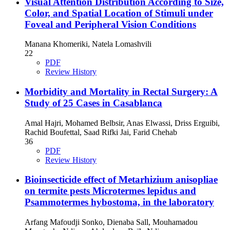
Visual Attention Distribution According to Size,
Color, and Spatial Location of Stimuli under
Foveal and Peripheral Vision Conditions
Manana Khomeriki, Natela Lomashvili
22
PDF
Review History
Morbidity and Mortality in Rectal Surgery: A
Study of 25 Cases in Casablanca
Amal Hajri, Mohamed Belbsir, Anas Elwassi, Driss Erguibi,
Rachid Boufettal, Saad Rifki Jai, Farid Chehab
36
PDF
Review History
Bioinsecticide effect of Metarhizium anisopliae
on termite pests Microtermes lepidus and
Psammotermes hybostoma, in the laboratory
Arfang Mafoudji Sonko, Dienaba Sall, Mouhamadou