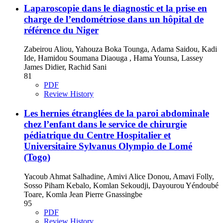
Laparoscopie dans le diagnostic et la prise en
charge de l’endométriose dans un hôpital de
référence du Niger
Zabeirou Aliou, Yahouza Boka Tounga, Adama Saidou, Kadi
Ide, Hamidou Soumana Diaouga , Hama Younsa, Lassey
James Didier, Rachid Sani
81
PDF
Review History
Les hernies étranglées de la paroi abdominale
chez l’enfant dans le service de chirurgie
pédiatrique du Centre Hospitalier et
Universitaire Sylvanus Olympio de Lomé
(Togo)
Yacoub Ahmat Salhadine, Amivi Alice Donou, Amavi Folly,
Sosso Piham Kebalo, Komlan Sekoudji, Dayourou Yéndoubé
Toare, Komla Jean Pierre Gnassingbe
95
PDF
Review History