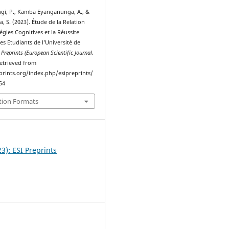
i, P., Kamba Eyanganunga, A., &
 S. (2023). Étude de la Relation
tégies Cognitives et la Réussite
s Etudiants de l’Université de
 Preprints (European Scientific Journal,
Retrieved from
eprints.org/index.php/esipreprints/
54
tion Formats
23): ESI Preprints