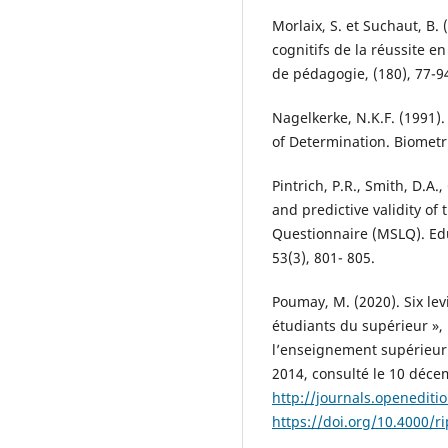
Morlaix, S. et Suchaut, B.
cognitifs de la réussite e
de pédagogie, (180), 77-9
Nagelkerke, N.K.F. (1991).
of Determination. Biometri
Pintrich, P.R., Smith, D.A.,
and predictive validity of
Questionnaire (MSLQ). Ed
53(3), 801- 805.
Poumay, M. (2020). Six le
étudiants du supérieur »,
l’enseignement supérieur [
2014, consulté le 10 déce
http://journals.openediti
https://doi.org/10.4000/r