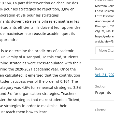
e 0,164. La part d’intervention de chacune des
Maembo Geling
% pour les stratégies de répétition, 3,8% en
Loosa Bolamba,
aboration et 8% pour les stratégies
Entre les Stra
nants doivent être sensibilisés et maitriser les
Académique de
Kisangani.
ESI
 étudiants efficients, ils doivent leur apprendre
ESJ)
,
21
, 466. 
 de maximiser leur réussite académique ; ils
https://esipr
 apprendre.
article/view/5
More Cita
y is to determine the predictors of academic
 University of Kisangani. To this end, students'
rning strategies were cross-tabulated with their
Issue
ing the 2020-2021 academic year. Once the
Vol. 21 (20
en calculated, it emerged that the contribution
 student success was of the order of 0.164. The
Section
category was 4.6% for rehearsal strategies, 3.8%
Preprints
 and 8% for organisation strategies. Teachers
er the strategies that make students efficient;
e strategies in order to maximise their
License
ust teach them how to learn.