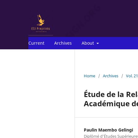
Current
Archives
About
Home
/
Archives
/
Vol. 2
Étude de la Rel
Académique des
Paulin Maembo Gelingi
Diplômé d’Études Supérieures