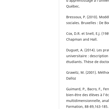
d’apprentissage à l’univer
Québec.
Bressoux, P. (2010). Modél
sociales. Bruxelles : De Bo
Cox, D.R. et Snell, E.J. (1
Chapman and Hall.
Duguet, A. (2014). Les p
universitaire : description
étudiants. Thèse de docto
Grawitz, M. (2001). Méthod
Dalloz
Guimard, P., Bacro, F., Ferr
bien-être des élèves à l'é
multidimensionnelle, analy
Formation, 88-89,163-185.