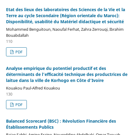
Etat des lieux des laboratoires des Sciences de la Vie et la
Terre au cycle Secondaire (Région orientale du Maroc):
Disponibilité, usabilité du Matériel didactique et sécurité
Mohammed Benguitoun, Naoufal Ferhat, Zahra Zerrouqi, Ibrahim
Bouabdallah
110
PDF
Analyse empirique du potentiel productif et des
déterminants de l’efficacité technique des productrices de
laitue dans la ville de Korhogo en Côte d’Ivoire
Kouakou Paul-Alfred Kouakou
130
PDF
Balanced Scorecard (BSC) : Révolution Financière des
Établissements Publics
Rajae Sabhi, Amine Fraine, Noureddine Abdelbaki, Omar Taouab