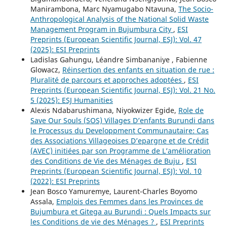
Manirambona, Marc Nyamugabo Ntavuna,
The Socio-
Anthropological Analysis of the National Solid Waste
Management Program in Bujumbura City
,
ESI
Preprints (European Scientific Journal, ESJ): Vol. 47
(2025): ESI Preprints
Ladislas Gahungu, Léandre Simbananiye , Fabienne
Glowacz,
Réinsertion des enfants en situation de rue :
Pluralité de parcours et approches adoptées
,
ESI
Preprints (European Scientific Journal, ESJ): Vol. 21 No.
5 (2025): ESJ Humanities
Alexis Ndabarushimana, Niyokwizer Egide,
Role de
Save Our Souls (SOS) Villages D’enfants Burundi dans
le Processus du Developpment Communautaire: Cas
des Associations Villageoises D’epargne et de Crédit
(AVEC) initiées par son Programme de L’amélioration
des Conditions de Vie des Ménages de Buju
,
ESI
Preprints (European Scientific Journal, ESJ): Vol. 10
(2022): ESI Preprints
Jean Bosco Yamuremye, Laurent-Charles Boyomo
Assala,
Emplois des Femmes dans les Provinces de
Bujumbura et Gitega au Burundi : Quels Impacts sur
les Conditions de vie des Ménages ?
,
ESI Preprints