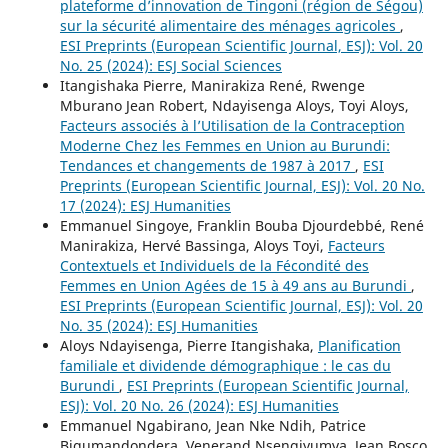
plateforme d’innovation de Tingoni (région de Ségou)
sur la sécurité alimentaire des ménages agricoles
,
ESI Preprints (European Scientific Journal, ESJ): Vol. 20
No. 25 (2024): ESJ Social Sciences
Itangishaka Pierre, Manirakiza René, Rwenge
Mburano Jean Robert, Ndayisenga Aloys, Toyi Aloys,
Facteurs associés à l’Utilisation de la Contraception
Moderne Chez les Femmes en Union au Burundi:
Tendances et changements de 1987 à 2017
,
ESI
Preprints (European Scientific Journal, ESJ): Vol. 20 No.
17 (2024): ESJ Humanities
Emmanuel Singoye, Franklin Bouba Djourdebbé, René
Manirakiza, Hervé Bassinga, Aloys Toyi,
Facteurs
Contextuels et Individuels de la Fécondité des
Femmes en Union Agées de 15 à 49 ans au Burundi
,
ESI Preprints (European Scientific Journal, ESJ): Vol. 20
No. 35 (2024): ESJ Humanities
Aloys Ndayisenga, Pierre Itangishaka,
Planification
familiale et dividende démographique : le cas du
Burundi
,
ESI Preprints (European Scientific Journal,
ESJ): Vol. 20 No. 26 (2024): ESJ Humanities
Emmanuel Ngabirano, Jean Nke Ndih, Patrice
Bigumandondera, Venerand Nsengiyumva, Jean Bosco