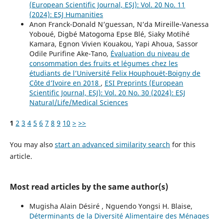
(European Scientific Journal, ESJ): Vol. 20 No. 11
(2024): ESJ Humanities
Anon Franck-Donald N’guessan, N’da Mireille-Vanessa
Yoboué, Digbé Matogoma Epse Blé, Siaky Motihé
Kamara, Egnon Vivien Kouakou, Yapi Ahoua, Sassor
Odile Purifine Ake-Tano,
Évaluation du niveau de
consommation des fruits et légumes chez les
étudiants de l’Université Felix Houphouët-Boigny de
Côte d’Ivoire en 2018
,
ESI Preprints (European
Scientific Journal, ESJ): Vol. 20 No. 30 (2024): ESJ
Natural/Life/Medical Sciences
1
2
3
4
5
6
7
8
9
10
>
>>
You may also
start an advanced similarity search
for this
article.
Most read articles by the same author(s)
Mugisha Alain Désiré , Nguendo Yongsi H. Blaise,
Déterminants de la Diversité Alimentaire des Ménages