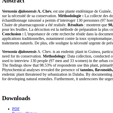
Abstract
Vernonia djalonensis
A. Chev.
est une plante endémique de Guinée, p
sur la nécessité de sa conservation.
Méthodologie :
La collecte des do
échantillonnage raisonné a permis d’interroger 130 personnes (97 homme
Chaire de pharmacognosie a été realisée.
Résultats
: montrent que
98
pour les feuilles. La décoction est la méthode de préparation la plus 
Conclusion :
L'importance de cette recherche réside dans la docume
applications traditionnelles, notamment contre la toux symptomatique, 
traitements naturels. De plus, elle souligne la nécessité urgente de pr
Vernonia djalonensis
A. Chev. is an endemic plant in Guinea, particu
need for its conservation.
Methodology
: Data collection, conducted 
used to interview 130 people (97 men and 33 women) in the urban co
The findings show that 98.53% of respondents use this plant, primaril
Phytochemical analyses revealed the presence of
tannins, flavonoids
endemic plant threatened by urbanization in Dalaba. By documenting its
for developing natural remedies. Furthermore, it underscores the urgent
Downloads
PDF