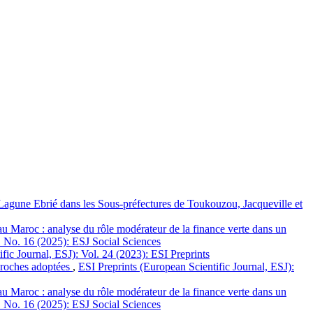
agune Ebrié dans les Sous-préfectures de Toukouzou, Jacqueville et
au Maroc : analyse du rôle modérateur de la finance verte dans un
1 No. 16 (2025): ESJ Social Sciences
fic Journal, ESJ): Vol. 24 (2023): ESI Preprints
pproches adoptées
,
ESI Preprints (European Scientific Journal, ESJ):
au Maroc : analyse du rôle modérateur de la finance verte dans un
1 No. 16 (2025): ESJ Social Sciences