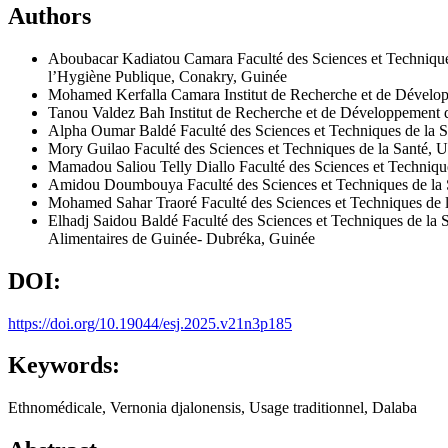
Authors
Aboubacar Kadiatou Camara
Faculté des Sciences et Technique
l’Hygiène Publique, Conakry, Guinée
Mohamed Kerfalla Camara
Institut de Recherche et de Dével
Tanou Valdez Bah
Institut de Recherche et de Développement 
Alpha Oumar Baldé
Faculté des Sciences et Techniques de la
Mory Guilao
Faculté des Sciences et Techniques de la Santé,
Mamadou Saliou Telly Diallo
Faculté des Sciences et Techniq
Amidou Doumbouya
Faculté des Sciences et Techniques de l
Mohamed Sahar Traoré
Faculté des Sciences et Techniques de
Elhadj Saidou Baldé
Faculté des Sciences et Techniques de la
Alimentaires de Guinée- Dubréka, Guinée
DOI:
https://doi.org/10.19044/esj.2025.v21n3p185
Keywords:
Ethnomédicale, Vernonia djalonensis, Usage traditionnel, Dalaba