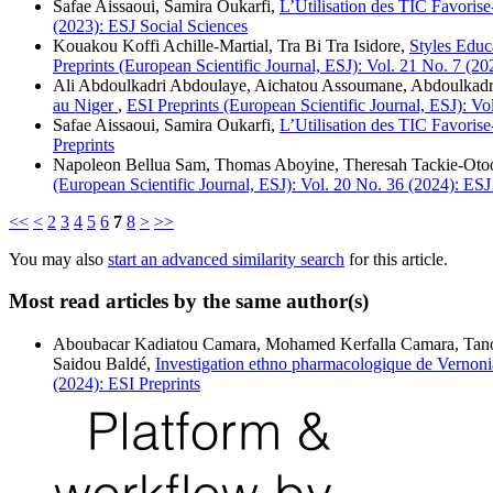
Safae Aissaoui, Samira Oukarfi,
L’Utilisation des TIC Favorise
(2023): ESJ Social Sciences
Kouakou Koffi Achille-Martial, Tra Bi Tra Isidore,
Styles Educ
Preprints (European Scientific Journal, ESJ): Vol. 21 No. 7 (20
Ali Abdoulkadri Abdoulaye, Aichatou Assoumane, Abdoulkadri
au Niger
,
ESI Preprints (European Scientific Journal, ESJ): Vo
Safae Aissaoui, Samira Oukarfi,
L’Utilisation des TIC Favorise
Preprints
Napoleon Bellua Sam, Thomas Aboyine, Theresah Tackie-Oto
(European Scientific Journal, ESJ): Vol. 20 No. 36 (2024): ESJ
<<
<
2
3
4
5
6
7
8
>
>>
You may also
start an advanced similarity search
for this article.
Most read articles by the same author(s)
Aboubacar Kadiatou Camara, Mohamed Kerfalla Camara, Tano
Saidou Baldé,
Investigation ethno pharmacologique de Vernoni
(2024): ESI Preprints