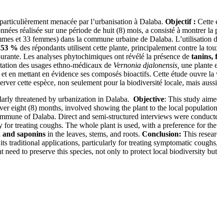
articulièrement menacée par l’urbanisation à Dalaba.
Objectif :
Cette 
nnées réalisée sur une période de huit (8) mois, a consisté à montrer la
s et 33 femmes) dans la commune urbaine de Dalaba. L’utilisation d'entr
,53 %
des répondants utilisent cette plante, principalement contre la to
courante. Les analyses phytochimiques ont révélé la présence de
tanins, 
ntation des usages ethno-médicaux de
Vernonia djalonensis,
une plante e
et en mettant en évidence ses composés bioactifs. Cette étude ouvre la 
éserver cette espèce, non seulement pour la biodiversité locale, mais auss
larly threatened by urbanization in Dalaba.
Objective
: This study aime
over eight (8) months, involved showing the plant to the local populati
mmune of Dalaba. Direct and semi-structured interviews were conduct
y for treating coughs. The whole plant is used, with a preference for 
, and saponins
in the leaves, stems, and roots.
Conclusion:
This resear
 traditional applications, particularly for treating symptomatic coughs,
 need to preserve this species, not only to protect local biodiversity b