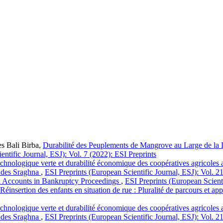
s Bali Birba,
Durabilité des Peuplements de Mangrove au Large de la L
entific Journal, ESJ): Vol. 7 (2022): ESI Preprints
chnologique verte et durabilité économique des coopératives agricoles 
a des Sraghna
,
ESI Preprints (European Scientific Journal, ESJ): Vol. 2
a Accounts in Bankruptcy Proceedings
,
ESI Preprints (European Scienti
Réinsertion des enfants en situation de rue : Pluralité de parcours et a
chnologique verte et durabilité économique des coopératives agricoles 
a des Sraghna
,
ESI Preprints (European Scientific Journal, ESJ): Vol. 2