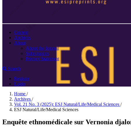
Current
Archives
About
About the Journal
Submissions
Privacy Statement
Search
Register
Login
Home
/
Archives
/
Vol. 21 No. 3 (2025): ESJ Natural/Life/Medical Sciences
/
ESJ Natural/Life/Medical Sciences
Enquête ethnomédicale sur Vernonia djalo