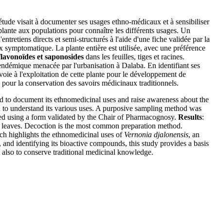
étude visait à documenter ses usages ethno-médicaux et à sensibiliser
 plante aux populations pour connaître les différents usages. Un
etiens directs et semi-structurés à l'aide d'une fiche validée par la
ux symptomatique. La plante entière est utilisée, avec une préférence
flavonoïdes et saponosides
dans les feuilles, tiges et racines.
ndémique menacée par l'urbanisation à Dalaba. En identifiant ses
voie à l'exploitation de cette plante pour le développement de
i pour la conservation des savoirs médicinaux traditionnels.
d to document its ethnomedicinal uses and raise awareness about the
on to understand its various uses. A purposive sampling method was
ed using a form validated by the Chair of Pharmacognosy.
Results
:
the leaves. Decoction is the most common preparation method.
ch highlights the ethnomedicinal uses of
Vernonia djalonensis
, an
 and identifying its bioactive compounds, this study provides a basis
ut also to conserve traditional medicinal knowledge.