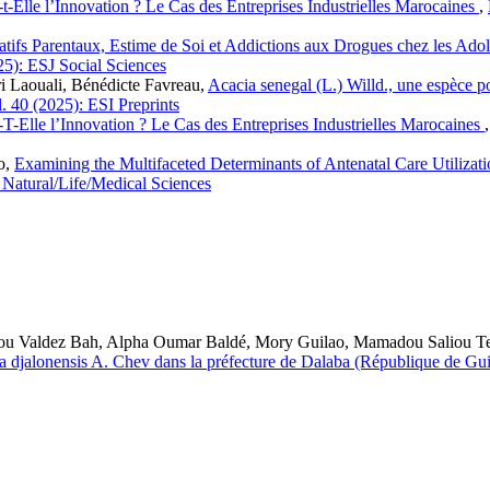
-t-Elle l’Innovation ? Le Cas des Entreprises Industrielles Marocaines
,
atifs Parentaux, Estime de Soi et Addictions aux Drogues chez les Ado
25): ESJ Social Sciences
 Laouali, Bénédicte Favreau,
Acacia senegal (L.) Willd., une espèce 
l. 40 (2025): ESI Preprints
-T-Elle l’Innovation ? Le Cas des Entreprises Industrielles Marocaines
o,
Examining the Multifaceted Determinants of Antenatal Care Utilizat
 Natural/Life/Medical Sciences
u Valdez Bah, Alpha Oumar Baldé, Mory Guilao, Mamadou Saliou Te
a djalonensis A. Chev dans la préfecture de Dalaba (République de Gu