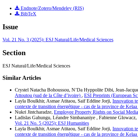
Endnote/Zotero/Mendeley (RIS)
BibTeX
Issue
Vol. 21 No. 3 (2025): ESJ Natural/Life/Medical Sciences
Section
ESJ Natural/Life/Medical Sciences
Similar Articles
Crystel Natacha Bohoussou, N’Da Hyppolite Dibi, Jean-Jacque
Attoutou (sud de la Côte d’ivoire)
,
ESI Preprints (European Sci
Layla Boulkhir, Asmae Atitaou, Saif Eddine Jorji,
Innovation te
contexte de transition énergétique - cas de la province de Kela
Nukri Jintcharadze,
Employee Property Rights on Social Medi
Ladislas Gahungu, Léandre Simbananiye , Fabienne Glowacz,
Vol. 21 No. 5 (2025): ESJ Humanities
Layla Boulkhir, Asmae Atitaou, Saif Eddine Jorji,
Innovation te
contexte de transition énergétique - cas de la province de Kela