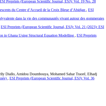
ESI Preprints (European Scientific Journal, ESJ): Vol. 19 No. 28
lescents du Centre d’Accueil de la Croix Bleue d’Abidjan
,
ESI
polyvalente dans la vie des communautés vivant autour des gommeraies
,
ESI Preprints (European Scientific Journal, ESJ): Vol. 21 (2023): ESI
ion in Ghana Using Structural Equation Modelling
,
ESI Preprints
lly Diallo, Amidou Doumbouya, Mohamed Sahar Traoré, Elhadj
inée)
,
ESI Preprints (European Scientific Journal, ESJ): Vol. 36