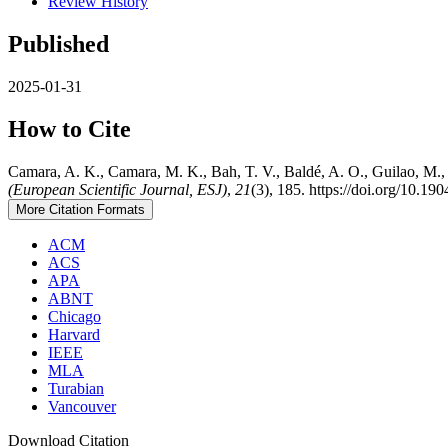
Review History
Published
2025-01-31
How to Cite
Camara, A. K., Camara, M. K., Bah, T. V., Baldé, A. O., Guilao, M.,
(European Scientific Journal, ESJ)
,
21
(3), 185. https://doi.org/10.1
More Citation Formats
ACM
ACS
APA
ABNT
Chicago
Harvard
IEEE
MLA
Turabian
Vancouver
Download Citation