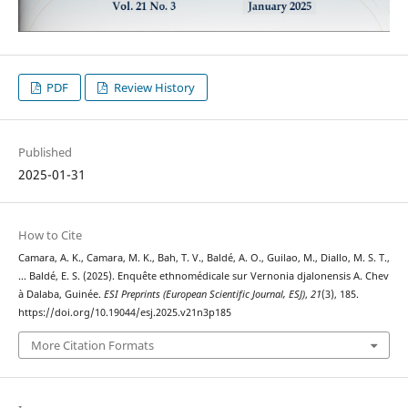
PDF
Review History
Published
2025-01-31
How to Cite
Camara, A. K., Camara, M. K., Bah, T. V., Baldé, A. O., Guilao, M., Diallo, M. S. T.,
… Baldé, E. S. (2025). Enquête ethnomédicale sur Vernonia djalonensis A. Chev
à Dalaba, Guinée.
ESI Preprints (European Scientific Journal, ESJ)
,
21
(3), 185.
https://doi.org/10.19044/esj.2025.v21n3p185
More Citation Formats