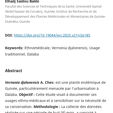
Elhadj Saidou Baldé
Faculté des Sciences et Techniques de la Santé, Université Gamal
Abdel Nasser de Conakry, Guinée. Institut de Recherche et de
Développement des Plantes Médicinales et Alimentaires de Guinée-
Dubréka, Guinée
DOI:
https://doi.org/10.19044/esj.2025.v21n3p185
Keywords:
Ethnomédicale, Vernonia djalonensis, Usage
traditionnel, Dalaba
Abstract
Vernonia djalonensis
A. Chev.
est une plante endémique de
Guinée, particulièrement menacée par l’urbanisation à
Dalaba.
Objectif :
Cette étude visait à documenter ses
usages ethno-médicaux et à sensibiliser sur la nécessité de
sa conservation.
Méthodologie :
La collecte des données
réalisée sur une période de huit (8) mois, a consisté à