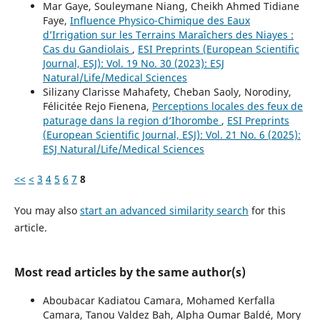
Mar Gaye, Souleymane Niang, Cheikh Ahmed Tidiane
Faye,
Influence Physico-Chimique des Eaux
d’Irrigation sur les Terrains Maraîchers des Niayes :
Cas du Gandiolais
,
ESI Preprints (European Scientific
Journal, ESJ): Vol. 19 No. 30 (2023): ESJ
Natural/Life/Medical Sciences
Silizany Clarisse Mahafety, Cheban Saoly, Norodiny,
Félicitée Rejo Fienena,
Perceptions locales des feux de
paturage dans la region d’Ihorombe
,
ESI Preprints
(European Scientific Journal, ESJ): Vol. 21 No. 6 (2025):
ESJ Natural/Life/Medical Sciences
<<
<
3
4
5
6
7
8
You may also
start an advanced similarity search
for this
article.
Most read articles by the same author(s)
Aboubacar Kadiatou Camara, Mohamed Kerfalla
Camara, Tanou Valdez Bah, Alpha Oumar Baldé, Mory