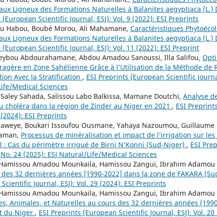
x Ligneux des Formations Naturelles à Balanites aegyptiaca (L.) D
 (European Scientific Journal, ESJ): Vol. 9 (2022): ESI Preprints
 Habou, Boubé Morou, Ali Mahamane,
Caractéristiques Phytoéco
x Ligneux des Formations Naturelles à Balanites aegyptiaca (L.) D
 (European Scientific Journal, ESJ): Vol. 11 (2022): ESI Preprint
 Seybou Abdourahamane, Abdou Amadou Sanoussi, Illa Salifou,
Opti
ragère en Zone Sahélienne Grâce à l’Utilisation de la Méthode de 
ion Avec la Stratification
,
ESI Preprints (European Scientific Journal
Life/Medical Sciences
 Saley Sahada, Salissou Labo Balkissa, Mamane Doutchi,
Analyse d
 choléra dans la région de Zinder au Niger en 2021
,
ESI Preprint
9 (2024): ESI Preprints
weye, Boukari Issoufou Ousmane, Yahaya Nazoumou, Guillaume F
haman,
Processus de minéralisation et impact de l’irrigation sur le
l : Cas du périmètre irrigué de Birni N’Konni (Sud-Niger)
,
ESI Prep
21 No. 24 (2025): ESJ Natural/Life/Medical Sciences
Hamissou Amadou Mounkaila, Hamissou Zangui, Ibrahim Adamo
 des 32 dernières années [1990-2022] dans la zone de FAKARA (S
cientific Journal, ESJ): Vol. 29 (2024): ESI Preprints
Hamissou Amadou Mounkaila, Hamissou Zangui, Ibrahim Adamo
, Animales, et Naturelles au cours des 32 dernières années (199
t du Niger
,
ESI Preprints (European Scientific Journal, ESJ): Vol. 20