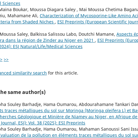
l Sciences
ina Boukar, Moussa Diagara Saley , Mai Moussa Chetima Bagan
Qiu, Mahamane Ali,
Characterization of Mycosporine-Like Amino Aci
teria from Shaded Niches
,
ESI Preprints (European Scientific Journa
 Moussa Saley, Balkissa Salissou Labo, Doutchi Mamane,
Aspects é
léra dans la région de Zinder au Niger en 2021
,
ESI Preprints (Europ
 (2024): ESJ Natural/Life/Medical Sciences
>
>>
anced similarity search
for this article.
 the same author(s)
a Souley Barhadje, Hama Oumarou, Abdourahamane Tankari Da
ts traces métalliques du sol sur Moringa (Moringa oleifera L) et B
cherches Géologique et Minière de Niamey au Niger, en Afrique de
Journal, ESJ): Vol. 38 (2025): ESI Preprints
a Souley Barhadje, Hama Oumarou, Mahaman Sanoussi Sani Is
Evaluation de la pollution en éléments traces métalliques du sol s