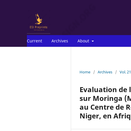
Current
Archives
About
Home
/
Archives
/
Vol. 2
Evaluation de 
sur Moringa (M
au Centre de 
Niger, en Afri