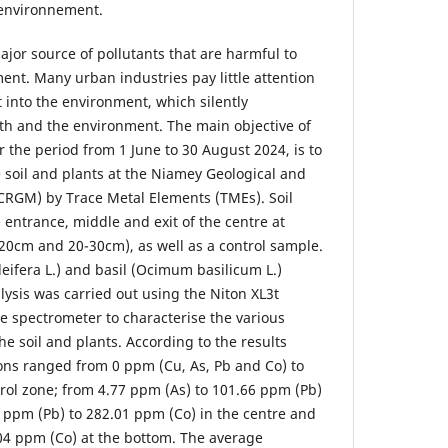
 environnement.
ajor source of pollutants that are harmful to
ent. Many urban industries pay little attention
t into the environment, which silently
 and the environment. The main objective of
er the period from 1 June to 30 August 2024, is to
e soil and plants at the Niamey Geological and
CRGM) by Trace Metal Elements (TMEs). Soil
 entrance, middle and exit of the centre at
20cm and 20-30cm), as well as a control sample.
eifera L.) and basil (Ocimum basilicum L.)
lysis was carried out using the Niton XL3t
ce spectrometer to characterise the various
e soil and plants. According to the results
ions ranged from 0 ppm (Cu, As, Pb and Co) to
trol zone; from 4.77 ppm (As) to 101.66 ppm (Pb)
2 ppm (Pb) to 282.01 ppm (Co) in the centre and
04 ppm (Co) at the bottom. The average