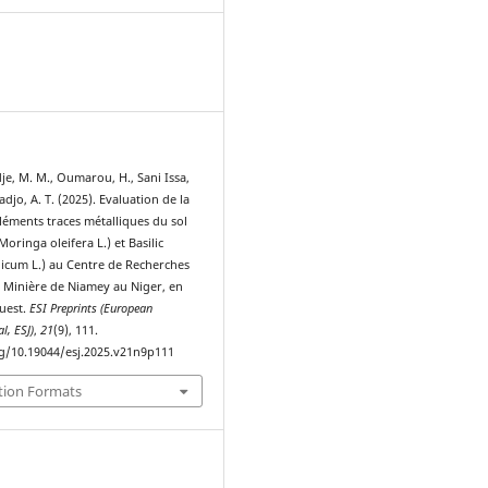
1
e, M. M., Oumarou, H., Sani Issa,
adjo, A. T. (2025). Evaluation de la
léments traces métalliques du sol
oringa oleifera L.) et Basilic
icum L.) au Centre de Recherches
 Minière de Niamey au Niger, en
Ouest.
ESI Preprints (European
al, ESJ)
,
21
(9), 111.
rg/10.19044/esj.2025.v21n9p111
tion Formats