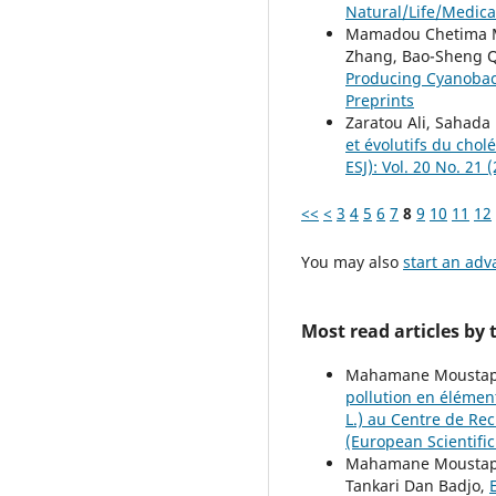
Natural/Life/Medica
Mamadou Chetima Ma
Zhang, Bao-Sheng 
Producing Cyanobac
Preprints
Zaratou Ali, Sahada
et évolutifs du cho
ESJ): Vol. 20 No. 21
<<
<
3
4
5
6
7
8
9
10
11
12
You may also
start an adv
Most read articles by
Mahamane Moustaph
pollution en élémen
L.) au Centre de Re
(European Scientific 
Mahamane Moustaph
Tankari Dan Badjo,