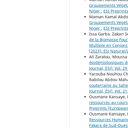
Groupements Végétau
Niger
,
ESI Preprints
Maman Kamal Abdou
Groupements Végétau
Niger
,
ESI Preprints
Issa Garba, Zakari
de la Biomasse Four
Multiple en Conjonct
(2023): ESJ Natural/
Ali Zaratou, Moussa
épidémiologiques du
Journal, ESJ): Vol. 2
Yacouba Nouhou Cha
Rabilou Abdou Ma
souterraine au Sahe
Journal, ESJ): Vol. 
Ousmane Kansaye, 
ressources au cours
Preprints (European S
Ousmane Kansaye, 
Ressources Humaines
Fakara de Sud-Oues