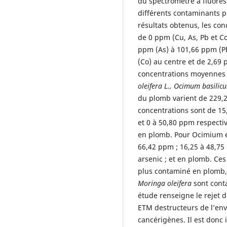
du spectromètre à fluoresc
différents contaminants pr
résultats obtenus, les con
de 0 ppm (Cu, As, Pb et C
ppm (As) à 101,66 ppm (Pb
(Co) au centre et de 2,69 
concentrations moyennes 
oleifera L., Ocimum basilic
du plomb varient de 229,2
concentrations sont de 15
et 0 à 50,80 ppm respectiv
en plomb. Pour Ocimium el
66,42 ppm ; 16,25 à 48,75 
arsenic ; et en plomb. Ces
plus contaminé en plomb, 
Moringa oleifera
sont cont
étude renseigne le rejet 
ETM destructeurs de l’en
cancérigènes. Il est donc