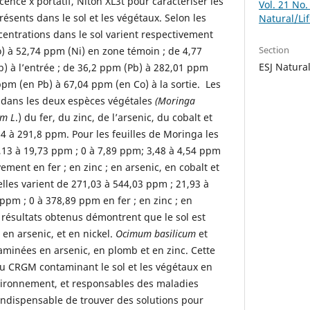
ence x portatif, Niton XL3t pour caractériser les
Vol. 21 No.
ésents dans le sol et les végétaux. Selon les
Natural/Li
centrations dans le sol varient respectivement
Section
o) à 52,74 ppm (Ni) en zone témoin ; de 4,77
ESJ Natura
) à l’entrée ; de 36,2 ppm (Pb) à 282,01 ppm
ppm (en Pb) à 67,04 ppm (en Co) à la sortie. Les
dans les deux espèces végétales
(Moringa
um L
.) du fer, du zinc, de l’arsenic, du cobalt et
4 à 291,8 ppm. Pour les feuilles de Moringa les
,13 à 19,73 ppm ; 0 à 7,89 ppm; 3,48 à 4,54 ppm
ement en fer ; en zinc ; en arsenic, en cobalt et
les varient de 271,03 à 544,03 ppm ; 21,93 à
ppm ; 0 à 378,89 ppm en fer ; en zinc ; en
 résultats obtenus démontrent que le sol est
en arsenic, et en nickel.
Ocimum basilicum
et
aminées en arsenic, en plomb et en zinc. Cette
du CRGM contaminant le sol et les végétaux en
vironnement, et responsables des maladies
 indispensable de trouver des solutions pour