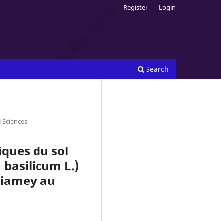
Register
Login
Search
l Sciences
iques du sol
 basilicum L.)
Niamey au