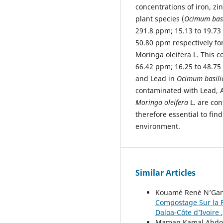
concentrations of iron, z
plant species (
Ocimum bas
291.8 ppm; 15.13 to 19.73
50.80 ppm respectively fo
Moringa oleifera L. This c
66.42 ppm; 16.25 to 48.75 
and Lead in
Ocimum basil
contaminated with Lead, A
Moringa oleifera
L. are con
therefore essential to fin
environment.
Similar Articles
Kouamé René N’Ganzo
Compostage Sur la 
Daloa-Côte d’Ivoire
Maman Kamal Abdou