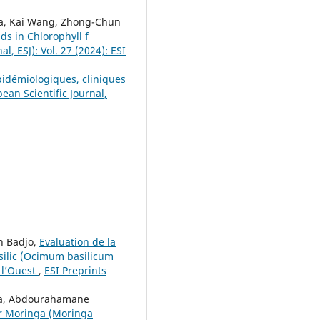
a, Kai Wang, Zhong-Chun
ds in Chlorophyll f
l, ESJ): Vol. 27 (2024): ESI
pidémiologiques, cliniques
ean Scientific Journal,
n Badjo,
Evaluation de la
asilic (Ocimum basilicum
 l’Ouest
,
ESI Preprints
sa, Abdourahamane
ur Moringa (Moringa