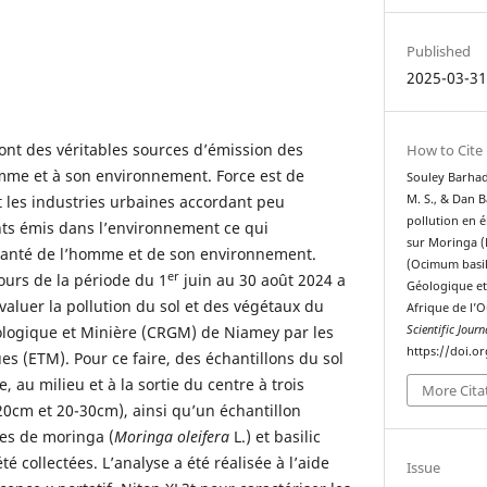
Published
2025-03-3
sont des véritables sources d’émission des
How to Cite
omme et à son environnement. Force est de
Souley Barhadj
 les industries urbaines accordant peu
M. S., & Dan B
pollution en é
ants émis dans l’environnement ce qui
sur Moringa (M
santé de l’homme et de son environnement.
(Ocimum basil
er
ours de la période du 1
juin au 30 août 2024 a
Géologique et
évaluer la pollution du sol et des végétaux du
Afrique de l’
logique et Minière (CRGM) de Niamey par les
Scientific Journ
https://doi.o
s (ETM). Pour ce faire, des échantillons du sol
e, au milieu et à la sortie du centre à trois
More Cita
0cm et 20-30cm), ainsi qu’un échantillon
les de moringa (
Moringa oleifera
L.) et basilic
été collectées. L’analyse a été réalisée à l’aide
Issue