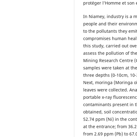
protéger l’Homme et son
In Niamey, industry is a m
people and their environm
to the pollutants they emi
compromises human health
this study, carried out ov
assess the pollution of th
Mining Research Centre (
samples were taken at the
three depths (0-10cm, 10-
Next, moringa (Moringa ol
leaves were collected. Ana
portable x-ray fluorescen
contaminants present in th
obtained, soil concentrat
52.74 ppm (Ni) in the con
at the entrance; from 36.
from 2.69 ppm (Pb) to 67.