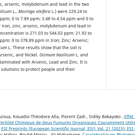
inc, arsenic, molybdenum and lead in the two
ilicum
L
., Moringa oleifera
L.) were 229.24 to
 ppm; 0 to 7.89 ppm; 3.48 to 4.54 ppm and 0 to
r iron, zinc, arsenic, molybdenum and lead in
oncentration is 271.03 to 544.03 ppm; 21.93 to
ppm; 0 to 378.89 ppm in Iron; Zinc; Arsenic;
icum
L. These results show that the soil is
rsenic, and Nickel.
Ocimum basilicum
L. and
taminated with Arsenic, Lead and Zinc. It is
d solutions to protect people and their
ua, Kouadio Théodore Alla, Florent Zadi , Sidiky Bakayoko ,
Effe
Fertilité Chimique de deux Fumures Organiques Couramment Utili
,
ESI Preprints (European Scientific Journal, ESJ): Vol. 21 (2023): ESI
 Habou, Boubé Morou , Ali Mahamane,
Caractéristiques Phytoéc