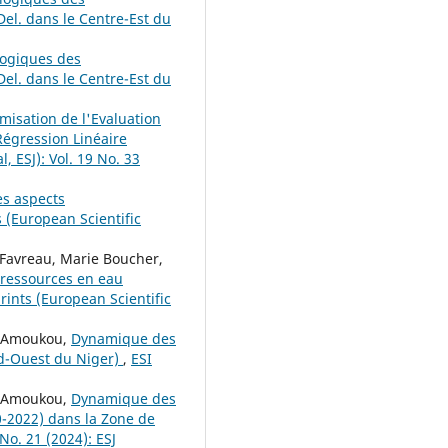
el. dans le Centre-Est du
logiques des
el. dans le Centre-Est du
misation de l'Evaluation
Régression Linéaire
, ESJ): Vol. 19 No. 33
es aspects
s (European Scientific
avreau, Marie Boucher,
s ressources en eau
rints (European Scientific
u Amoukou,
Dynamique des
ud-Ouest du Niger)
,
ESI
u Amoukou,
Dynamique des
0-2022) dans la Zone de
 No. 21 (2024): ESJ