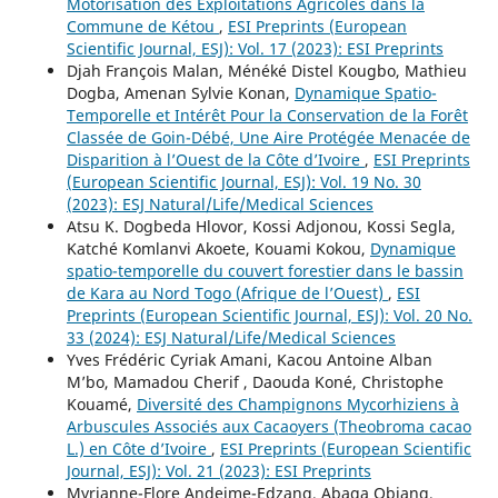
Motorisation des Exploitations Agricoles dans la
Commune de Kétou
,
ESI Preprints (European
Scientific Journal, ESJ): Vol. 17 (2023): ESI Preprints
Djah François Malan, Ménéké Distel Kougbo, Mathieu
Dogba, Amenan Sylvie Konan,
Dynamique Spatio-
Temporelle et Intérêt Pour la Conservation de la Forêt
Classée de Goin-Débé, Une Aire Protégée Menacée de
Disparition à l’Ouest de la Côte d’Ivoire
,
ESI Preprints
(European Scientific Journal, ESJ): Vol. 19 No. 30
(2023): ESJ Natural/Life/Medical Sciences
Atsu K. Dogbeda Hlovor, Kossi Adjonou, Kossi Segla,
Katché Komlanvi Akoete, Kouami Kokou,
Dynamique
spatio-temporelle du couvert forestier dans le bassin
de Kara au Nord Togo (Afrique de l’Ouest)
,
ESI
Preprints (European Scientific Journal, ESJ): Vol. 20 No.
33 (2024): ESJ Natural/Life/Medical Sciences
Yves Frédéric Cyriak Amani, Kacou Antoine Alban
M’bo, Mamadou Cherif , Daouda Koné, Christophe
Kouamé,
Diversité des Champignons Mycorhiziens à
Arbuscules Associés aux Cacaoyers (Theobroma cacao
L.) en Côte d’Ivoire
,
ESI Preprints (European Scientific
Journal, ESJ): Vol. 21 (2023): ESI Preprints
Myrianne-Flore Andeime-Edzang, Abaga Obiang,