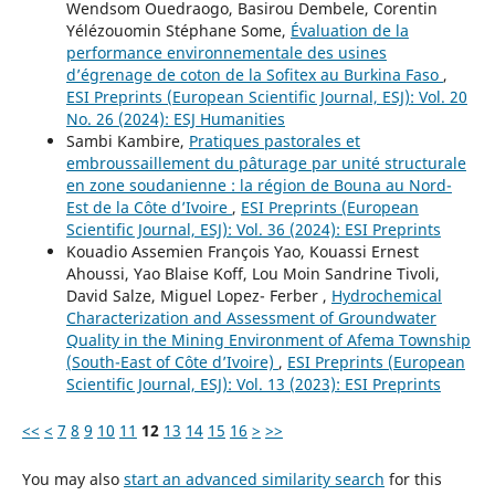
Wendsom Ouedraogo, Basirou Dembele, Corentin
Yélézouomin Stéphane Some,
Évaluation de la
performance environnementale des usines
d’égrenage de coton de la Sofitex au Burkina Faso
,
ESI Preprints (European Scientific Journal, ESJ): Vol. 20
No. 26 (2024): ESJ Humanities
Sambi Kambire,
Pratiques pastorales et
embroussaillement du pâturage par unité structurale
en zone soudanienne : la région de Bouna au Nord-
Est de la Côte d’Ivoire
,
ESI Preprints (European
Scientific Journal, ESJ): Vol. 36 (2024): ESI Preprints
Kouadio Assemien François Yao, Kouassi Ernest
Ahoussi, Yao Blaise Koff, Lou Moin Sandrine Tivoli,
David Salze, Miguel Lopez- Ferber ,
Hydrochemical
Characterization and Assessment of Groundwater
Quality in the Mining Environment of Afema Township
(South-East of Côte d’Ivoire)
,
ESI Preprints (European
Scientific Journal, ESJ): Vol. 13 (2023): ESI Preprints
<<
<
7
8
9
10
11
12
13
14
15
16
>
>>
You may also
start an advanced similarity search
for this