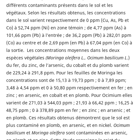
différents contaminants présents dans le sol et les
végétaux. Selon les résultats obtenus, les concentrations
dans le sol varient respectivement de 0 ppm (Cu, As, Pb et
Co) à 52,74 ppm (Ni) en zone témoin ; de 4,77 ppm (As) à
101,66 ppm (Pb) à l’entrée ; de 36,2 ppm (Pb) à 282,01 ppm
(Co) au centre et de 2,69 ppm (en Pb) à 67,04 ppm (en Co) à
la sortie. Les concentrations moyennes dans les deux
espèces végétales
(Moringa oleifera L., Ocimum basilicum L
.)
du fer, du zinc, de l’arsenic, du cobalt et du plomb varient
de 229,24 à 291,8 ppm. Pour les feuilles de Moringa les
concentrations sont de 15,13 à 19,73 ppm ; 0 à 7,89 ppm;
3,48 à 4,54 ppm et 0 à 50,80 ppm respectivement en fer ; en
zinc ; en arsenic, en cobalt et en plomb. Pour Ocimium elles
varient de 271,03 à 544,03 ppm ; 21,93 à 66,42 ppm ; 16,25 à
48,75 ppm ; 0 à 378,89 ppm en fer ; en zinc ; en arsenic ; et
en plomb. Ces résultats obtenus démontrent que le sol est
plus contaminé en plomb, en arsenic, et en nickel.
Ocimum
basilicum
et
Moringa oleifera
sont contaminées en arsenic,