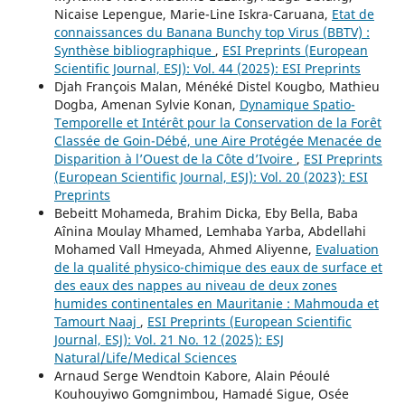
Nicaise Lepengue, Marie-Line Iskra-Caruana,
Etat de
connaissances du Banana Bunchy top Virus (BBTV) :
Synthèse bibliographique
,
ESI Preprints (European
Scientific Journal, ESJ): Vol. 44 (2025): ESI Preprints
Djah François Malan, Ménéké Distel Kougbo, Mathieu
Dogba, Amenan Sylvie Konan,
Dynamique Spatio-
Temporelle et Intérêt pour la Conservation de la Forêt
Classée de Goin-Débé, une Aire Protégée Menacée de
Disparition à l’Ouest de la Côte d’Ivoire
,
ESI Preprints
(European Scientific Journal, ESJ): Vol. 20 (2023): ESI
Preprints
Bebeitt Mohameda, Brahim Dicka, Eby Bella, Baba
Aînina Moulay Mhamed, Lemhaba Yarba, Abdellahi
Mohamed Vall Hmeyada, Ahmed Aliyenne,
Evaluation
de la qualité physico-chimique des eaux de surface et
des eaux des nappes au niveau de deux zones
humides continentales en Mauritanie : Mahmouda et
Tamourt Naaj
,
ESI Preprints (European Scientific
Journal, ESJ): Vol. 21 No. 12 (2025): ESJ
Natural/Life/Medical Sciences
Arnaud Serge Wendtoin Kabore, Alain Péoulé
Kouhouyiwo Gomgnimbou, Hamadé Sigue, Osée