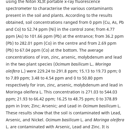
using the Niton XL3t portable x-ray fluorescence
spectrometer to characterise the various contaminants
present in the soil and plants. According to the results
obtained, soil concentrations ranged from 0 ppm (Cu, As, Pb
and Co) to 52.74 ppm (Ni) in the control zone; from 4.77
ppm (As) to 101.66 ppm (Pb) at the entrance; from 36.2 ppm
(Pb) to 282.01 ppm (Co) in the centre and from 2.69 ppm
(Pb) to 67.04 ppm (Co) at the bottom. The average
concentrations of iron, zinc, arsenic, molybdenum and lead
in the two plant species (
Ocimum basilicum
L
., Moringa
oleifera
L.) were 229.24 to 291.8 ppm; 15.13 to 19.73 ppm; 0
to 7.89 ppm; 3.48 to 4.54 ppm and 0 to 50.80 ppm
respectively for iron, zinc, arsenic, molybdenum and lead in
Moringa oleifera L. This concentration is 271.03 to 544.03
ppm; 21.93 to 66.42 ppm; 16.25 to 48.75 ppm; 0 to 378.89
ppm in Iron; Zinc; Arsenic; and Lead in
Ocimum basilicum
L.
These results show that the soil is contaminated with Lead,
Arsenic, and Nickel.
Ocimum basilicum
L. and
Moringa oleifera
L. are contaminated with Arsenic, Lead and Zinc. It is