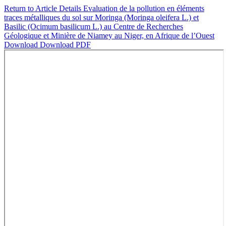
Return to Article Details
Evaluation de la pollution en éléments
traces métalliques du sol sur Moringa (Moringa oleifera L.) et
Basilic (Ocimum basilicum L.) au Centre de Recherches
Géologique et Minière de Niamey au Niger, en Afrique de l’Ouest
Download
Download PDF