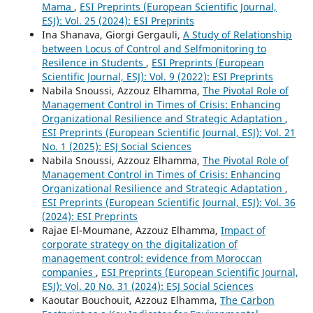
Mama
,
ESI Preprints (European Scientific Journal,
ESJ): Vol. 25 (2024): ESI Preprints
Ina Shanava, Giorgi Gergauli,
A Study of Relationship
between Locus of Control and Selfmonitoring to
Resilence in Students
,
ESI Preprints (European
Scientific Journal, ESJ): Vol. 9 (2022): ESI Preprints
Nabila Snoussi, Azzouz Elhamma,
The Pivotal Role of
Management Control in Times of Crisis: Enhancing
Organizational Resilience and Strategic Adaptation
,
ESI Preprints (European Scientific Journal, ESJ): Vol. 21
No. 1 (2025): ESJ Social Sciences
Nabila Snoussi, Azzouz Elhamma,
The Pivotal Role of
Management Control in Times of Crisis: Enhancing
Organizational Resilience and Strategic Adaptation
,
ESI Preprints (European Scientific Journal, ESJ): Vol. 36
(2024): ESI Preprints
Rajae El-Moumane, Azzouz Elhamma,
Impact of
corporate strategy on the digitalization of
management control: evidence from Moroccan
companies
,
ESI Preprints (European Scientific Journal,
ESJ): Vol. 20 No. 31 (2024): ESJ Social Sciences
Kaoutar Bouchouit, Azzouz Elhamma,
The Carbon