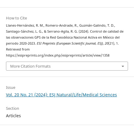
How to Cite
Llanes-Hernández, R. M., Romero-Andrade, R., Guzmán-Galindo, T. D.,
Santiago-Sánchez, L. G., & Serrano-Agila, R. G. (2024). Control de calidad de
las observaciones GPS de la Red Geodésica Nacional Activa en México del
periodo 2020-2023.
ESI Preprints (European Scientific Journal, ESJ)
,
20
(21), 1.
Retrieved from
https://esipreprints.org/index.php/esipreprints/article/view/1358
More Citation Formats
Issue
Vol. 20 No. 21 (2024): ESJ Natural/Life/Medical Sciences
Section
Articles