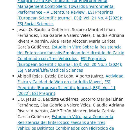
Footprint as a Key Indicator for Environmental
Management Controllers: Towards Environmental
Performance – A Literature Review
,
ESI Preprints
(European Scientific Journal, ESJ): Vol. 21 No. 4 (2025):
ESJ Social Sciences
Jesús O. Bautista Gutiérrez, Socorro Maribel Liñán
Fernández, Elsa Gabriela Valero Vélez, Claudia Adriana
Rivera Albarrán, Aidé Terán Alcocer, María Carlota
García Gutiérrez,
Estudio in Vitro Sobre la Resistencia
del Enterococo faecalis Empleando Hidroxido de Calcio
Combinado con Tres Vehiculos
,
ESI Preprints
(European Scientific Journal, ESJ): Vol. 20 No. 3 (2024):
ESJ Natural/Life/Medical Sciences
Abigail Rojas, Estela De León, Alberto Juárez,
Actividad
Física y Calidad de Vida en el Adulto Mayor
,
ESI
Preprints (European Scientific Journal, ESJ): Vol. 11
(2022): ESI Preprint
L.O. Jesús O. Bautista Gutiérrez, Socorro Maribel Liñán
Fernández, Elsa Gabriela Valero Vélez, Claudia Adriana
Rivera Albarrán, Aidé Terán Alcocer, María Carlota
García Gutiérrez,
Estudio in Vitro para Conocer la
Resistencia del Enterococo Faecalis ante Tres
Vehiculos Dsitintos Combinados con Hidroxido de