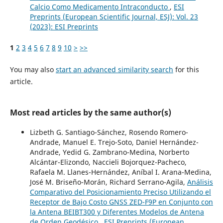
Calcio Como Medicamento Intraconducto
,
ESI
Preprints (European Scientific Journal, ESJ): Vol. 23
(2023): ESI Preprints
1
2
3
4
5
6
7
8
9
10
>
>>
You may also
start an advanced similarity search
for this
article.
Most read articles by the same author(s)
Lizbeth G. Santiago-Sánchez, Rosendo Romero-
Andrade, Manuel E. Trejo-Soto, Daniel Hernández-
Andrade, Yedid G. Zambrano-Medina, Norberto
Alcántar-Elizondo, Naccieli Bojorquez-Pacheco,
Rafaela M. Llanes-Hernández, Aníbal I. Arana-Medina,
José M. Briseño-Morán, Richard Serrano-Agila,
Análisis
Comparativo del Posicionamiento Preciso Utilizando el
Receptor de Bajo Costo GNSS ZED-F9P en Conjunto con
la Antena BEIBT300 y Diferentes Modelos de Antena
de Orden Geodésico
,
ESI Preprints (European