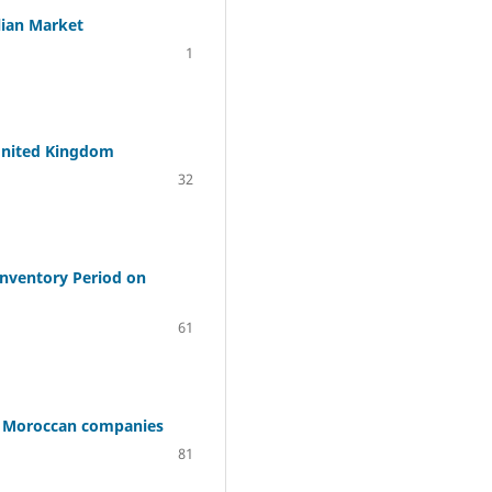
lian Market
1
 United Kingdom
32
Inventory Period on
61
om Moroccan companies
81