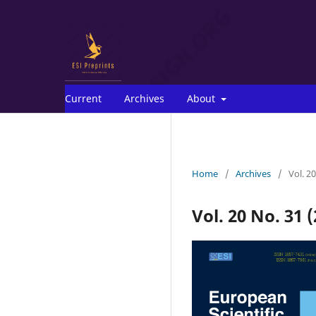
Current
Archives
About
Home
/
Archives
/
Vol. 2
Vol. 20 No. 31 (