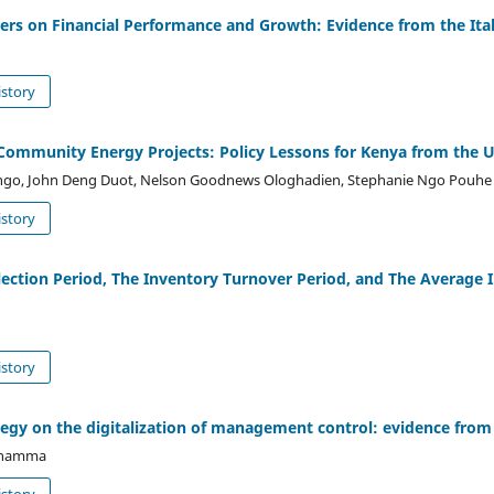
rs on Financial Performance and Growth: Evidence from the Ita
story
 Community Energy Projects: Policy Lessons for Kenya from the
ango, John Deng Duot, Nelson Goodnews Ologhadien, Stephanie Ngo Pouhe
story
llection Period, The Inventory Turnover Period, and The Average 
story
tegy on the digitalization of management control: evidence fr
Elhamma
story