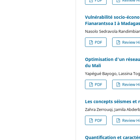
Vulnérabilité socio-écono
Fianarantsoa I à Madagasc
Nasolo Sedravola Randimbiar
PDF
Review Hi
Optimisation d’un réseau
du Mali
Yapégué Bayogo, Lassina Tog
PDF
Review Hi
Les concepts séismes et r
Zahra Zerrouqi, Jamila Abderbi
PDF
Review Hi
Quantification et caract