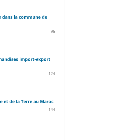
ans dans la commune de
96
chandises import-export
124
e et de la Terre au Maroc
144