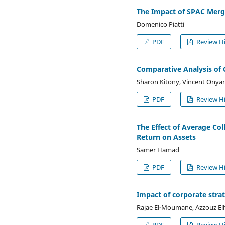
The Impact of SPAC Merge
Domenico Piatti
PDF
Review Hi
Comparative Analysis of
Sharon Kitony, Vincent Ony
PDF
Review Hi
The Effect of Average Co
Return on Assets
Samer Hamad
PDF
Review Hi
Impact of corporate stra
Rajae El-Moumane, Azzouz 
PDF
Review Hi