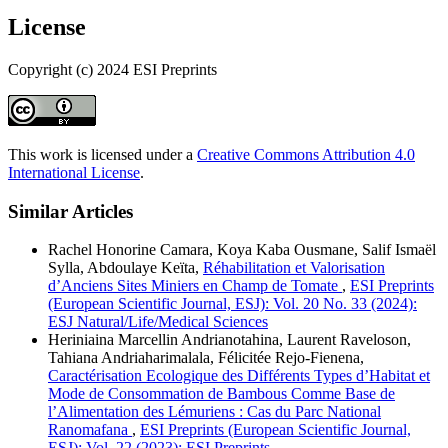
License
Copyright (c) 2024 ESI Preprints
This work is licensed under a
Creative Commons Attribution 4.0
International License
.
Similar Articles
Rachel Honorine Camara, Koya Kaba Ousmane, Salif Ismaël
Sylla, Abdoulaye Keïta,
Réhabilitation et Valorisation
d’Anciens Sites Miniers en Champ de Tomate
,
ESI Preprints
(European Scientific Journal, ESJ): Vol. 20 No. 33 (2024):
ESJ Natural/Life/Medical Sciences
Heriniaina Marcellin Andrianotahina, Laurent Raveloson,
Tahiana Andriaharimalala, Félicitée Rejo-Fienena,
Caractérisation Ecologique des Différents Types d’Habitat et
Mode de Consommation de Bambous Comme Base de
l’Alimentation des Lémuriens : Cas du Parc National
Ranomafana
,
ESI Preprints (European Scientific Journal,
ESJ): Vol. 22 (2023): ESI Preprints