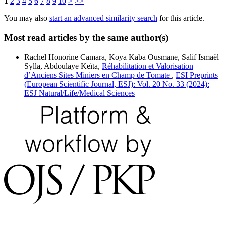
1
2
3
4
5
6
7
8
9
10
>
>>
You may also
start an advanced similarity search
for this article.
Most read articles by the same author(s)
Rachel Honorine Camara, Koya Kaba Ousmane, Salif Ismaël
Sylla, Abdoulaye Keïta,
Réhabilitation et Valorisation
d’Anciens Sites Miniers en Champ de Tomate
,
ESI Preprints
(European Scientific Journal, ESJ): Vol. 20 No. 33 (2024):
ESJ Natural/Life/Medical Sciences