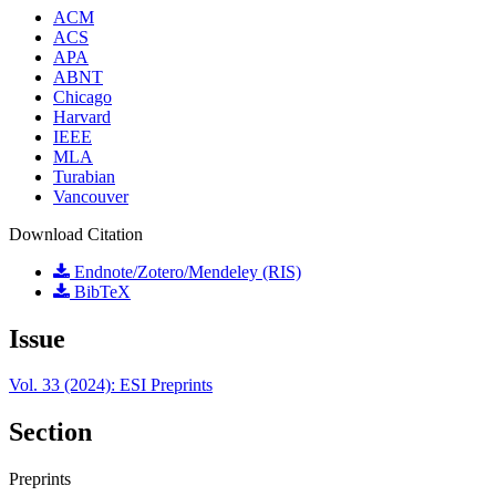
ACM
ACS
APA
ABNT
Chicago
Harvard
IEEE
MLA
Turabian
Vancouver
Download Citation
Endnote/Zotero/Mendeley (RIS)
BibTeX
Issue
Vol. 33 (2024): ESI Preprints
Section
Preprints