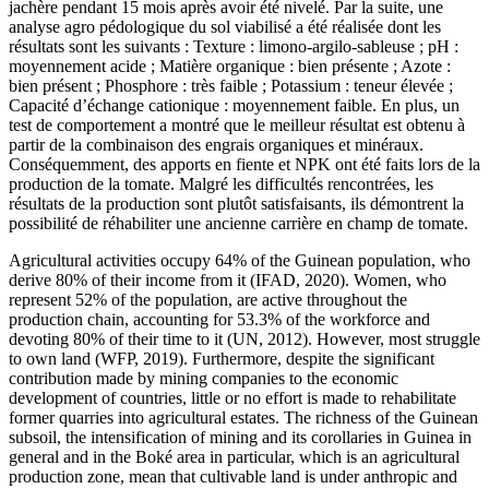
jachère pendant 15 mois après avoir été nivelé. Par la suite, une
analyse agro pédologique du sol viabilisé a été réalisée dont les
résultats sont les suivants : Texture : limono-argilo-sableuse ; pH :
moyennement acide ; Matière organique : bien présente ; Azote :
bien présent ; Phosphore : très faible ; Potassium : teneur élevée ;
Capacité d’échange cationique : moyennement faible. En plus, un
test de comportement a montré que le meilleur résultat est obtenu à
partir de la combinaison des engrais organiques et minéraux.
Conséquemment, des apports en fiente et NPK ont été faits lors de la
production de la tomate. Malgré les difficultés rencontrées, les
résultats de la production sont plutôt satisfaisants, ils démontrent la
possibilité de réhabiliter une ancienne carrière en champ de tomate.
Agricultural activities occupy 64% of the Guinean population, who
derive 80% of their income from it (IFAD, 2020). Women, who
represent 52% of the population, are active throughout the
production chain, accounting for 53.3% of the workforce and
devoting 80% of their time to it (UN, 2012). However, most struggle
to own land (WFP, 2019). Furthermore, despite the significant
contribution made by mining companies to the economic
development of countries, little or no effort is made to rehabilitate
former quarries into agricultural estates. The richness of the Guinean
subsoil, the intensification of mining and its corollaries in Guinea in
general and in the Boké area in particular, which is an agricultural
production zone, mean that cultivable land is under anthropic and