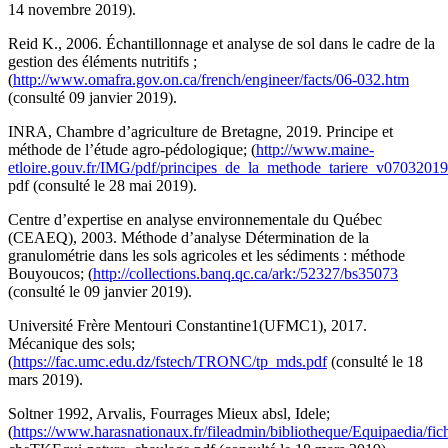
14 novembre 2019).
Reid K., 2006. Échantillonnage et analyse de sol dans le cadre de la
gestion des éléments nutritifs ;
(
http://www.omafra.gov.on.ca/french/engineer/facts/06-032.htm
(consulté 09 janvier 2019).
INRA, Chambre d’agriculture de Bretagne, 2019. Principe et
méthode de l’étude agro-pédologique; (
http://www.maine-
etloire.gouv.fr/IMG/pdf/principes_de_la_methode_tariere_v07032019
pdf (consulté le 28 mai 2019).
Centre d’expertise en analyse environnementale du Québec
(CEAEQ), 2003. Méthode d’analyse Détermination de la
granulométrie dans les sols agricoles et les sédiments : méthode
Bouyoucos; (
http://collections.banq.qc.ca/ark:/52327/bs35073
(consulté le 09 janvier 2019).
Université Frère Mentouri Constantine1(UFMC1), 2017.
Mécanique des sols;
(
https://fac.umc.edu.dz/fstech/TRONC/tp_mds.pdf
(consulté le 18
mars 2019).
Soltner 1992, Arvalis, Fourrages Mieux absl, Idele;
(
https://www.harasnationaux.fr/fileadmin/bibliotheque/Equipaedia/fic