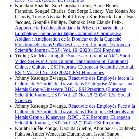
Kouakou Ehaulier Soh Christian Louis, Same Bebey
Francine, Sougué Charles, Seri Serge Landry, Yao Konan Joe
Clauvis, Traore Aissata, Koffi Joseph Kan Enock, Goua Jean
Jacques, Goupille Phillipe, Daboiko Jean Claude Felix,
Apport de la Rééducation dans la Prise en Charge de la
Lombalgie/Lomboradiculalgie Commune Chronique à
Abidjan : Amélioration de la Douleur et de la Capacité
Fonctionnelle dans 95% des Cas
,
ESI Preprints (European
Scientific Journal, ESJ): Vol. 19 (2023): ESI Preprints
Yeqing Xu,
Measuring the Success of Grandpa Aki’s Short
Video Series in Cross-cultural Transmission of Traditional
Chinese Culture
,
ESI Preprints (European Scientific Journal,
ESJ): Vol. 20 No. 23 (2024): ESJ Humanities
Johnny Kasongo Bwanga,
Réactivité des Employés face à la
Culture de Sécurité du Travail dans l'Entreprise Minerals and
Metals Group/Kinsevere RDC
,
ESI Preprints (European
Scientific Journal, ESJ): Vol. 20 No. 28 (2024): ESJ Social
Sciences
Johnny Kasongo Bwanga,
Réactivité des Employés Face à la
Culture de Sécurité du Travail dans l’Entreprise Minerals and
Metals Group / Kinsevere, RDC
,
ESI Preprints (European
Scientific Journal, ESJ): Vol. 32 (2024): ESI Preprints
Koulibi Fidèle Zongo, Daouda Guebre, Aboubacar Coulibaly,
Pakisba Anicet Wenceslas Daramkoum, Issouf Sanou,