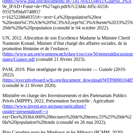
(
https://www.ifad.org/documents/38714170/43334911/Guin%C3%A
9e_IFAD+Futur+de+l%27agri.pdf/b7c23d4c-bf5c-0218-
955f7bf9da974885?
t=1625228849351#:~:text=La%20population%20est
%20estim%C3%A9e%20%C3%A0,repr%C3%A9sente%2033%25
20de%20la%20population (consulté le 04 octobre 2022).
UN, 2012. Allocution de son Excellence Madame la Ministre Cherif
Nantenin Konaté, Ministre d’état chargé des affaires sociales, de la
promotion féminine et de l’enfance;
(
https://www.un.org/womenwatch/daw/csw/csw56/generaldiscussion
states/Guinee.pdf
(consulté 21 février 2023).
PAM, 2019. Plan stratégique de pays provisoire — Guinée (2019-
2022).
(
https://executiveboard.wfp.org/document_download/WFP00001048
(consulté le 21 février 2020).
Ministère en charge des Investissements et des Partenariats Publics
Privés (MIPPP), 2022. Présentation Sectorielle : Agriculture
(
https://www.invest.gov.gn/page/agriculture?
onglet=presentation#:~:t
ext=Des%20364.000%20hectares%20de%20terres,55%25%20de%2
0la%20population%20totale (consulté en 26 mai 2022).
Plan Canadien pour les Minéraux et les Métaux) (PCMM, 2020).