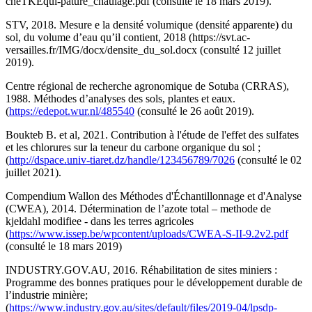
cheTKEqui-pature_chaulage.pdf (consulté le 18 mars 2019).
STV, 2018. Mesure e la densité volumique (densité apparente) du
sol, du volume d’eau qu’il contient, 2018 (
https://svt.ac-
versailles.fr/IMG/docx/densite_du_sol.docx (consulté 12 juillet
2019).
Centre régional de recherche agronomique de Sotuba (CRRAS),
1988. Méthodes d’analyses des sols, plantes et eaux.
(
https://edepot.wur.nl/485540
(consulté le 26 août 2019).
Boukteb B. et al, 2021. Contribution à l'étude de l'effet des sulfates
et les chlorures sur la teneur du carbone organique du sol ;
(
http://dspace.univ-tiaret.dz/handle/123456789/7026
(consulté le 02
juillet 2021).
Compendium Wallon des Méthodes d'Échantillonnage et d'Analyse
(CWEA), 2014. Détermination de l’azote total – methode de
kjeldahl modifiee - dans les terres agricoles
(
https://www.issep.be/wpcontent/uploads/CWEA-S-II-9.2v2.pdf
(consulté le 18 mars 2019)
INDUSTRY.GOV.AU, 2016. Réhabilitation de sites miniers :
Programme des bonnes pratiques pour le développement durable de
l’industrie minière;
(
https://www.industry.gov.au/sites/default/files/2019-04/lpsdp-