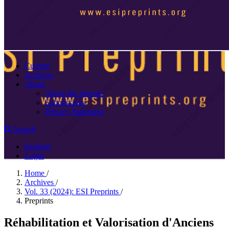
Current
Archives
About
About the Journal
Submissions
Privacy Statement
Search
Register
Login
Home
/
Archives
/
Vol. 33 (2024): ESI Preprints
/
Preprints
Réhabilitation et Valorisation d'Anciens