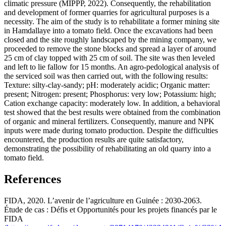
climatic pressure (MIPPP, 2022). Consequently, the rehabilitation
and development of former quarries for agricultural purposes is a
necessity. The aim of the study is to rehabilitate a former mining site
in Hamdallaye into a tomato field. Once the excavations had been
closed and the site roughly landscaped by the mining company, we
proceeded to remove the stone blocks and spread a layer of around
25 cm of clay topped with 25 cm of soil. The site was then leveled
and left to lie fallow for 15 months. An agro-pedological analysis of
the serviced soil was then carried out, with the following results:
Texture: silty-clay-sandy; pH: moderately acidic; Organic matter:
present; Nitrogen: present; Phosphorus: very low; Potassium: high;
Cation exchange capacity: moderately low. In addition, a behavioral
test showed that the best results were obtained from the combination
of organic and mineral fertilizers. Consequently, manure and NPK
inputs were made during tomato production. Despite the difficulties
encountered, the production results are quite satisfactory,
demonstrating the possibility of rehabilitating an old quarry into a
tomato field.
References
FIDA, 2020. L’avenir de l’agriculture en Guinée : 2030-2063.
Étude de cas : Défis et Opportunités pour les projets financés par le
FIDA