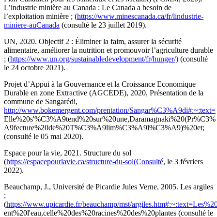
L’industrie minière au Canada : Le Canada a besoin de
l’exploitation minière ; (
https://www.minescanada.ca/fr/lindustrie-
miniere-auCanada
(consulté le 23 juillet 2019).
UN, 2020. Objectif 2 : Éliminer la faim, assurer la sécurité
alimentaire, améliorer la nutrition et promouvoir l’agriculture durable
; (
https://www.un.org/sustainabledevelopment/fr/hunger/)
(consulté
le 24 octobre 2021).
Projet d’Appui à la Gouvernance et la Croissance Economique
Durable en zone Extractive (AGCEDE), 2020, Présentation de la
commune de Sangarédi,
http://www.bokemergent.com/prentation/Sangar%C3%A9di#:~:text=
Elle%20s'%C3%A9tend%20sur%20une,Daramagnaki%20(Pr%C3%
A9fecture%20de%20T%C3%A9lim%C3%A9l%C3%A9)%20et;
(consulté le 05 mai 2020).
Espace pour la vie, 2021. Structure du sol
(
https://espacepourlavie.ca/structure-du-sol(Consulté
, le 3 févriers
2022).
Beauchamp, J., Université de Picardie Jules Verne, 2005. Les argiles
;
(
https://www.upicardie.fr/beauchamp/mst/argiles.htm#:~:text=Les%2
ent%20l'eau,celle%20des%20racines%20des%20plantes (consulté le