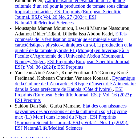
Edmond Hien,
Caractérisation et évaluation de l’aptitude
culturale d’un sol pour la production de tomate sous climat
tropical semi-aride
,
ESI Preprints (European Scientific
Journal, ESJ): Vol. 20 No. 27 (2024): ESJ
Natural/Life/Medical Sciences
Moustapha Maman Mounirou, Lawali Mamane Nassourou,
Adamou Didier Tidjani, Djibrila Issa Abdou Kadri,
Effets
comparés de la fertilisation organique et minérale sur les
caractéristiques physico-chimiques du sol, la production et la
qualité de la tomate hybride F1 (Mongol) en hivernage à la
Faculté d’Agronomie de l'Université Abdou Moumouni,
Niamey, Niger
,
ESI Preprints (European Scientific Journal,
ESJ): Vol. 36 (2024): ESI Preprints
Yao Jean-Aimé Assué , Koné Ferdinand N’Gomory Koné
Ferdinand, Kobenan Christian Venance Kouassi ,
Dynamique
de la Culture de l’Anacarde et Risque d’Insecurité Alimentaire
dans la Sous-prefecture de Katiola (Côte d’Ivoire)
,
ESI
Preprints (European Scientific Journal, ESJ): Vol. 16 (2023):
ESI Preprints
Saidou Dan Sale, Garba Mamane,
Etat des connaissances
paysannes des accessions et de la culture du soja [Glycine
max (L.) Merr.] dans le sud du Niger
,
ESI Preprints
(European Scientific Journal, ESJ): Vol. 21 No. 15 (2025):
ESJ Natural/Life/Medical Sciences