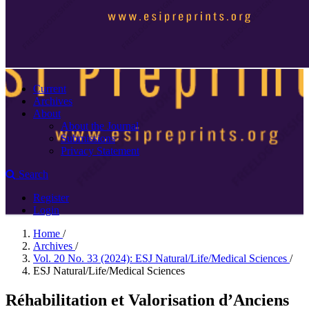
Current
Archives
About
About the Journal
Submissions
Privacy Statement
Search
Register
Login
Home
/
Archives
/
Vol. 20 No. 33 (2024): ESJ Natural/Life/Medical Sciences
/
ESJ Natural/Life/Medical Sciences
Réhabilitation et Valorisation d’Anciens