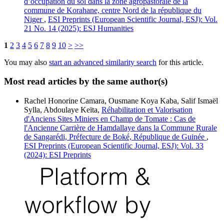
d’occupation du sol dans la zone agropastorale de la
commune de Korahane, centre Nord de la république du
Niger
,
ESI Preprints (European Scientific Journal, ESJ): Vol.
21 No. 14 (2025): ESJ Humanities
1
2
3
4
5
6
7
8
9
10
>
>>
You may also
start an advanced similarity search
for this article.
Most read articles by the same author(s)
Rachel Honorine Camara, Ousmane Koya Kaba, Salif Ismaël
Sylla, Abdoulaye Keïta,
Réhabilitation et Valorisation
d'Anciens Sites Miniers en Champ de Tomate : Cas de
l'Ancienne Carrière de Hamdallaye dans la Commune Rurale
de Sangarédi, Préfecture de Boké, République de Guinée
,
ESI Preprints (European Scientific Journal, ESJ): Vol. 33
(2024): ESI Preprints