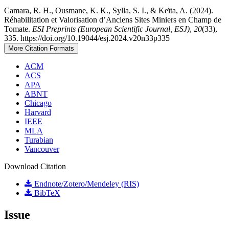
Camara, R. H., Ousmane, K. K., Sylla, S. I., & Keïta, A. (2024).
Réhabilitation et Valorisation d’Anciens Sites Miniers en Champ de
Tomate.
ESI Preprints (European Scientific Journal, ESJ)
,
20
(33),
335. https://doi.org/10.19044/esj.2024.v20n33p335
More Citation Formats
ACM
ACS
APA
ABNT
Chicago
Harvard
IEEE
MLA
Turabian
Vancouver
Download Citation
Endnote/Zotero/Mendeley (RIS)
BibTeX
Issue