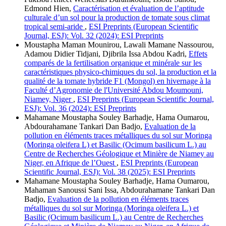
Edmond Hien,
Caractérisation et évaluation de l’aptitude
culturale d’un sol pour la production de tomate sous climat
tropical semi-aride
,
ESI Preprints (European Scientific
Journal, ESJ): Vol. 32 (2024): ESI Preprints
Moustapha Maman Mounirou, Lawali Mamane Nassourou,
Adamou Didier Tidjani, Djibrila Issa Abdou Kadri,
Effets
comparés de la fertilisation organique et minérale sur les
caractéristiques physico-chimiques du sol, la production et la
qualité de la tomate hybride F1 (Mongol) en hivernage à la
Faculté d’Agronomie de l'Université Abdou Moumouni,
Niamey, Niger
,
ESI Preprints (European Scientific Journal,
ESJ): Vol. 36 (2024): ESI Preprints
Mahamane Moustapha Souley Barhadje, Hama Oumarou,
Abdourahamane Tankari Dan Badjo,
Evaluation de la
pollution en éléments traces métalliques du sol sur Moringa
(Moringa oleifera L) et Basilic (Ocimum basilicum L.) au
Centre de Recherches Géologique et Minière de Niamey au
Niger, en Afrique de l’Ouest
,
ESI Preprints (European
Scientific Journal, ESJ): Vol. 38 (2025): ESI Preprints
Mahamane Moustapha Souley Barhadje, Hama Oumarou,
Mahaman Sanoussi Sani Issa, Abdourahamane Tankari Dan
Badjo,
Evaluation de la pollution en éléments traces
métalliques du sol sur Moringa (Moringa oleifera L.) et
Basilic (Ocimum basilicum L.) au Centre de Recherches