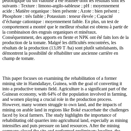
pédologique du sol viabilisé a été réalisée dont les résultats sont les
suivants : Texture : limono-argilo-sableuse ; pH : moyennement
acide ; Matière organique : bien présente ; Azote : bien présent ;
Phosphore : très faible ; Potassium : teneur élevée ; Capacité
d’échange cationique : moyennement faible. En plus, un test de
comportement a montré que le meilleur résultat est obtenu à partir de
la combinaison des engrais organiques et minéraux.
Conséquemment, des apports en fiente et NPK ont été faits lors de la
production de la tomate. Malgré les difficultés rencontrées, les
résultats de la production (13,09 T /ha) sont plutôt satisfaisants, ils
démontrent la possibilité de réhabiliter une ancienne carrière en
champ de tomate.
This paper focuses on examining the rehabilitation of a former
mining site in Hamdallaye, Guinea, with the goal of converting it
into a productive tomato field. Agriculture is a significant part of the
Guinean economy, with 64% of the population involved in farming,
and women playing a crucial role in the production process.
However, many women struggle to own land, and the impacts of
mining on arable land in regions like Boké exacerbate the challenges
faced by local farmers. The study highlights the importance of
rehabilitating old quarries into agricultural land, especially as mining
intensifies and puts pressure on land resources. After the mining
company closed the site and performed preliminary leveling, the