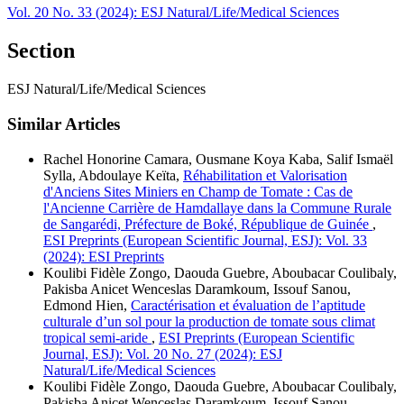
Vol. 20 No. 33 (2024): ESJ Natural/Life/Medical Sciences
Section
ESJ Natural/Life/Medical Sciences
Similar Articles
Rachel Honorine Camara, Ousmane Koya Kaba, Salif Ismaël
Sylla, Abdoulaye Keïta,
Réhabilitation et Valorisation
d'Anciens Sites Miniers en Champ de Tomate : Cas de
l'Ancienne Carrière de Hamdallaye dans la Commune Rurale
de Sangarédi, Préfecture de Boké, République de Guinée
,
ESI Preprints (European Scientific Journal, ESJ): Vol. 33
(2024): ESI Preprints
Koulibi Fidèle Zongo, Daouda Guebre, Aboubacar Coulibaly,
Pakisba Anicet Wenceslas Daramkoum, Issouf Sanou,
Edmond Hien,
Caractérisation et évaluation de l’aptitude
culturale d’un sol pour la production de tomate sous climat
tropical semi-aride
,
ESI Preprints (European Scientific
Journal, ESJ): Vol. 20 No. 27 (2024): ESJ
Natural/Life/Medical Sciences
Koulibi Fidèle Zongo, Daouda Guebre, Aboubacar Coulibaly,
Pakisba Anicet Wenceslas Daramkoum, Issouf Sanou,