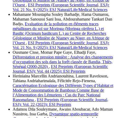
Géologique et Minière de Niamey au Niger, en Afrique de
l’Ouest
,
ESI Preprints (European Scientific Journal, ESJ):
Vol. 21 No. 9 (2025): ESJ Natural/Life/Medical Sciences
Mahamane Moustapha Souley Barhadje, Hama Oumarou,
Mahaman Sanoussi Sani Issa, Abdourahamane Tankari Dan
Badjo,
Evaluation de la pollution en éléments traces
métalliques du sol sur Moringa (Moringa oleifera L.) et
Basilic (Ocimum basilicum L.) au Centre de Recherches
Géologique et Minière de Niamey au Niger, en Afrique de
l’Ouest
,
ESI Preprints (European Scientific Journal, ESJ):
Vol. 21 No. 9 (2025): ESJ Natural/Life/Medical Sciences
Ousmane Cisse, Momar Pape Gaye, Elhadji Faye,
Déforestation et pression minière : Analyse des changements
d’occupation des sols dans la forêt classée de Bandia, Thiès,
Sénégal (2000-2020)
,
ESI Preprints (European Scientific
Journal, ESJ): Vol. 44 (2025): ESI Preprints
Heriniaina Marcellin Andrianotahina, Laurent Raveloson,
Tahiana Andriaharimalala, Félicitée Rejo-Fienena,
Caractérisation Ecologique des Différents Types d’Habitat et
Mode de Consommation de Bambous Comme Base de
l’Alimentation des Lémuriens : Cas du Parc National
Ranomafana
,
ESI Preprints (European Scientific Journal,
ESJ): Vol. 22 (2023): ESI Preprints
Adamou Dila Souleymane, Awaiss Aboubacar, Ado Maman
Nassirou, Issa Garba,
Dynamique spatio-temporelle