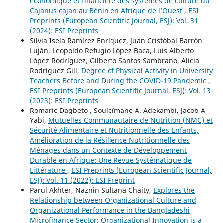
économique et financière des systèmes de culture du
Cajanus cajan au Bénin en Afrique de l’Ouest
,
ESI
Preprints (European Scientific Journal, ESJ): Vol. 31
(2024): ESI Preprints
Silvia Isela Ramírez Enríquez, Juan Cristóbal Barrón
Luján, Leopoldo Refugio López Baca, Luis Alberto
López Rodríguez, Gilberto Santos Sambrano, Alicia
Rodríguez Gill,
Degree of Physical Activity in University
Teachers Before and During the COVID-19 Pandemic
,
ESI Preprints (European Scientific Journal, ESJ): Vol. 13
(2023): ESI Preprints
Romaric Dagbeto , Souleïmane A. Adekambi, Jacob A
Yabi,
Mutuelles Communautaire de Nutrition (NMC) et
Sécurité Alimentaire et Nutritionnelle des Enfants,
Amélioration de la Résilience Nutritionnelle des
Ménages dans un Contexte de Développement
Durable en Afrique: Une Revue Systématique de
Littérature
,
ESI Preprints (European Scientific Journal,
ESJ): Vol. 11 (2022): ESI Preprint
Parul Akhter, Naznin Sultana Chaity,
Explores the
Relationship between Organizational Culture and
Organizational Performance in the Bangladeshi
Microfinance Sector: Organizational Innovation is a