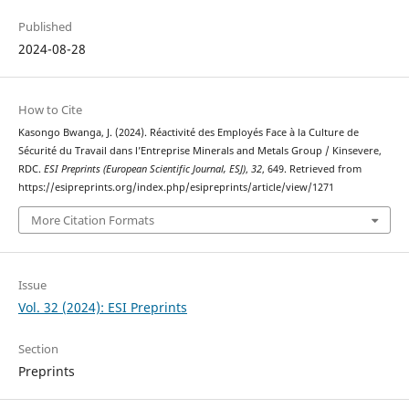
Published
2024-08-28
How to Cite
Kasongo Bwanga, J. (2024). Réactivité des Employés Face à la Culture de
Sécurité du Travail dans l’Entreprise Minerals and Metals Group / Kinsevere,
RDC.
ESI Preprints (European Scientific Journal, ESJ)
,
32
, 649. Retrieved from
https://esipreprints.org/index.php/esipreprints/article/view/1271
More Citation Formats
Issue
Vol. 32 (2024): ESI Preprints
Section
Preprints