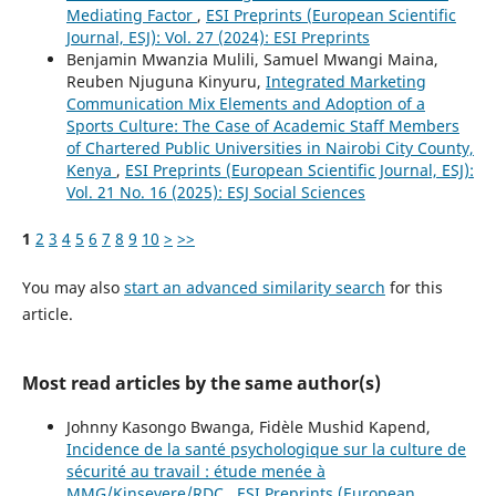
Mediating Factor
,
ESI Preprints (European Scientific
Journal, ESJ): Vol. 27 (2024): ESI Preprints
Benjamin Mwanzia Mulili, Samuel Mwangi Maina,
Reuben Njuguna Kinyuru,
Integrated Marketing
Communication Mix Elements and Adoption of a
Sports Culture: The Case of Academic Staff Members
of Chartered Public Universities in Nairobi City County,
Kenya
,
ESI Preprints (European Scientific Journal, ESJ):
Vol. 21 No. 16 (2025): ESJ Social Sciences
1
2
3
4
5
6
7
8
9
10
>
>>
You may also
start an advanced similarity search
for this
article.
Most read articles by the same author(s)
Johnny Kasongo Bwanga, Fidèle Mushid Kapend,
Incidence de la santé psychologique sur la culture de
sécurité au travail : étude menée à
MMG/Kinsevere/RDC
,
ESI Preprints (European