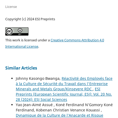
License
Copyright (c) 2024 ESI Preprints
This work is licensed under a
Creative Commons Attribution 4.0
International License
.
Similar Articles
Johnny Kasongo Bwanga,
Réactivité des Employés face
à la Culture de Sécurité du Travail dans l'Entreprise
Minerals and Metals Group/Kinsevere RDC
,
ESI
Preprints (European Scientific Journal, ESJ): Vol. 20 No.
28 (2024): ESJ Social Sciences
Yao Jean-Aimé Assué , Koné Ferdinand N’Gomory Koné
Ferdinand, Kobenan Christian Venance Kouassi ,
Dynamique de la Culture de l’Anacarde et Risque