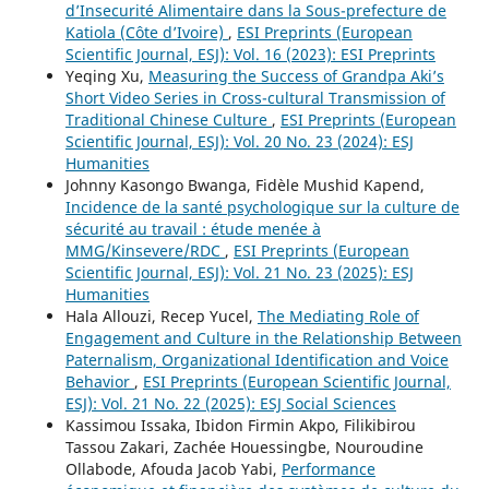
d’Insecurité Alimentaire dans la Sous-prefecture de
Katiola (Côte d’Ivoire)
,
ESI Preprints (European
Scientific Journal, ESJ): Vol. 16 (2023): ESI Preprints
Yeqing Xu,
Measuring the Success of Grandpa Aki’s
Short Video Series in Cross-cultural Transmission of
Traditional Chinese Culture
,
ESI Preprints (European
Scientific Journal, ESJ): Vol. 20 No. 23 (2024): ESJ
Humanities
Johnny Kasongo Bwanga, Fidèle Mushid Kapend,
Incidence de la santé psychologique sur la culture de
sécurité au travail : étude menée à
MMG/Kinsevere/RDC
,
ESI Preprints (European
Scientific Journal, ESJ): Vol. 21 No. 23 (2025): ESJ
Humanities
Hala Allouzi, Recep Yucel,
The Mediating Role of
Engagement and Culture in the Relationship Between
Paternalism, Organizational Identification and Voice
Behavior
,
ESI Preprints (European Scientific Journal,
ESJ): Vol. 21 No. 22 (2025): ESJ Social Sciences
Kassimou Issaka, Ibidon Firmin Akpo, Filikibirou
Tassou Zakari, Zachée Houessingbe, Nouroudine
Ollabode, Afouda Jacob Yabi,
Performance