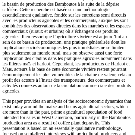
le bassin de production des Bamboutos à la suite de la déprise
caféière. Cette recherche est basée sur une méthodologie
essentiellement qualitative, fondée sur les entretiens semi directifs
avec les producteurs agricoles et les commerçants, auxquelles sont
combinées des observations directes dans les marchés et les espaces
commerciaux (ruraux et urbains) où s’échangent ces produits
agricoles. Il en ressort que l’agriculture vivrière est aujourd’hui au
sein de ce bassin de production, une pratique généralisée dont les
implications socioéconomiques les plus immédiates ne se limitent
plus seulement au monde rural, mais on observe aussi une forte
implication des citadins dans les pratiques agricoles notamment dans
les filières maïs et haricot. Cependant, les producteurs de Haricot et
Maïs, acteurs à la base de cette économie vivrière restent pourtant
économiquement les plus vulnérables de la chaine de valeur, cela au
profit des acteurs à l’instar des transporteurs, des commerçants et
activités connexes autour de la circulation commerciale des produits
agricoles.
This paper provides an analysis of the socioeconomic dynamics that
exist today around the maize and beans agricultural sectors, which
are more than in the past, prime agricultural speculation of food
intended for sales in West Cameroon, particularly in the Bamboutos
production area as a result of coffee plant depravity. This
presentation is based on an essentially qualitative methodology,
focused on semi-direct interviews with agricultural producers and