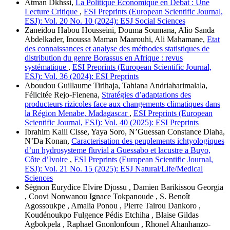
Atman Dkhssi,
La Politique Économique en Débat : Une
Lecture Critique
,
ESI Preprints (European Scientific Journal,
ESJ): Vol. 20 No. 10 (2024): ESJ Social Sciences
Zaneidou Habou Housseini, Douma Soumana, Alio Sanda
Abdelkader, Inoussa Maman Maarouhi, Ali Mahamane,
Etat
des connaissances et analyse des méthodes statistiques de
distribution du genre Borassus en Afrique : revus
systématique
,
ESI Preprints (European Scientific Journal,
ESJ): Vol. 36 (2024): ESI Preprints
Aboudou Guillaume Tirihaja, Tahiana Andriaharimalala,
Félicitée Rejo-Fienena,
Stratégies d’adaptations des
producteurs rizicoles face aux changements climatiques dans
la Région Menabe, Madagascar
,
ESI Preprints (European
Scientific Journal, ESJ): Vol. 40 (2025): ESI Preprints
Ibrahim Kalil Cisse, Yaya Soro, N’Guessan Constance Diaha,
N’Da Konan,
Caracterisation des peuplements ichtyologiques
d’un hydrosysteme fluvial a Guessabo et lacustre a Buyo,
Côte d’Ivoire
,
ESI Preprints (European Scientific Journal,
ESJ): Vol. 21 No. 15 (2025): ESJ Natural/Life/Medical
Sciences
Sègnon Eurydice Elvire Djossu , Damien Barikissou Georgia
, Coovi Nonwanou Ignace Tokpanoude , S. Benoît
Agossoukpe , Amalia Ponou , Pierre Tairou Dankoro ,
Koudénoukpo Fulgence Pédis Etchiha , Blaise Gildas
Agbokpela , Raphael Gnonlonfoun , Rhonel Ahanhanzo-