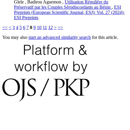
Glele , Badirou Aguemon ,
Utilisation Régulière du
Préservatif par les Couples Sérodiscordants au Bénin
,
ESI
Preprints (European Scientific Journal, ESJ): Vol. 27 (2024):
ESI Preprints
<<
<
3
4
5
6
7
8
9
10
11
12
>
>>
You may also
start an advanced similarity search
for this article.