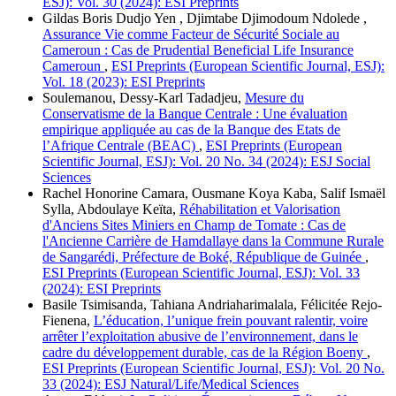
ESJ): Vol. 30 (2024): ESI Preprints
Gildas Boris Dudjo Yen , Djimtabe Djimodoum Ndolede ,
Assurance Vie comme Facteur de Sécurité Sociale au
Cameroun : Cas de Prudential Beneficial Life Insurance
Cameroun
,
ESI Preprints (European Scientific Journal, ESJ):
Vol. 18 (2023): ESI Preprints
Soulemanou, Dessy-Karl Tadadjeu,
Mesure du
Conservatisme de la Banque Centrale : Une évaluation
empirique appliquée au cas de la Banque des Etats de
l’Afrique Centrale (BEAC)
,
ESI Preprints (European
Scientific Journal, ESJ): Vol. 20 No. 34 (2024): ESJ Social
Sciences
Rachel Honorine Camara, Ousmane Koya Kaba, Salif Ismaël
Sylla, Abdoulaye Keïta,
Réhabilitation et Valorisation
d'Anciens Sites Miniers en Champ de Tomate : Cas de
l'Ancienne Carrière de Hamdallaye dans la Commune Rurale
de Sangarédi, Préfecture de Boké, République de Guinée
,
ESI Preprints (European Scientific Journal, ESJ): Vol. 33
(2024): ESI Preprints
Basile Tsimisanda, Tahiana Andriaharimalala, Félicitée Rejo-
Fienena,
L’éducation, l’unique frein pouvant ralentir, voire
arrêter l’exploitation abusive de l’environnement, dans le
cadre du développement durable, cas de la Région Boeny
,
ESI Preprints (European Scientific Journal, ESJ): Vol. 20 No.
33 (2024): ESJ Natural/Life/Medical Sciences