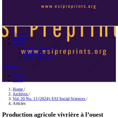
Current
Archives
About
About the Journal
Submissions
Privacy Statement
Search
Register
Login
Home
/
Archives
/
Vol. 20 No. 13 (2024): ESJ Social Sciences
/
Articles
Production agricole vivrière à l’ouest