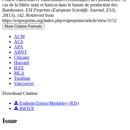
cas de la filière maïs et haricot dans le bassin de production des
Bamboutos.
ESI Preprints (European Scientific Journal, ESJ)
,
20
(13), 142. Retrieved from
https://esipreprints.org/index.php/esipreprints/article/view/1152
More Citation Formats
ACM
ACS
APA
ABNT
Chicago
Harvard
IEEE
MLA
Turabian
Vancouver
Download Citation
Endnote/Zotero/Mendeley (RIS)
BibTeX
Issue