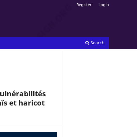
Register
Login
Search
ulnérabilités
ïs et haricot