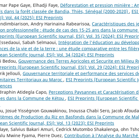
ar Pape Gaye, Elhadji Faye,
Déforestation et pression minière : 
ls dans la forêt classée de Bandia, Thiès, Sénégal (2000-2020)
,
ESI
J): Vol. 44 (2025): ESI Preprints
andimbiarison, Andry Harinaina Rabearisoa,
Caractéristiques des je
tion professionnelle : étude de cas des 15-25 ans dans la commune 
eprints (European Scientific Journal, ESJ): Vol. 35 (2024): ESI Prepri
 Essedaoui, Sabah Selmaoui,
Intégration de l'éducation au dévelo
ces de la vie et de la terre : une étude comparative entre les filiè
an Scientific Journal, ESJ): Vol. 34 (2024): ESI Preprints
si Bedou,
Gouvernance des Terres Agricoles et Securite en Milieu Ru
reprints (European Scientific Journal, ESJ): Vol. 29 (2024): ESI Prepr
ik Jellouli,
Gouvernance territoriale et performance des services d
itaires Territoriaux au Maroc
,
ESI Preprints (European Scientific J
ciences
éraphin Atidegla Capo,
Perceptions Paysannes et Caractérisation d
coles dans la Commune de Kétou
,
ESI Preprints (European Scientific J
s
u, Josué Yisségnon Gouwakinou, Inoussa Chabi Sero, Jacob Afouda
tèmes de Production du Riz en Basfonds dans la Commune de Mal
an Scientific Journal, ESJ): Vol. 13 (2023): ESI Preprints
aye, Salvius Bakari Amuri, Cedrick Mutombo Shakalenga, ohn Ts
ulu Mwine Fyama, Pierre Duez,
Contribution à l’Analyse du Marché