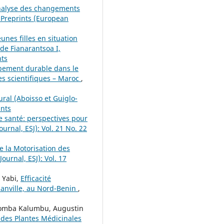
Analyse des changements
 Preprints (European
unes filles en situation
de Fianarantsoa I,
nts
ppement durable dans le
res scientifiques – Maroc
,
ral (Aboisso et Guiglo-
ints
e santé: perspectives pour
ournal, ESJ): Vol. 21 No. 22
e la Motorisation des
ournal, ESJ): Vol. 17
 Yabi,
Efficacité
anville, au Nord-Benin
,
homba Kalumbu, Augustin
 des Plantes Médicinales