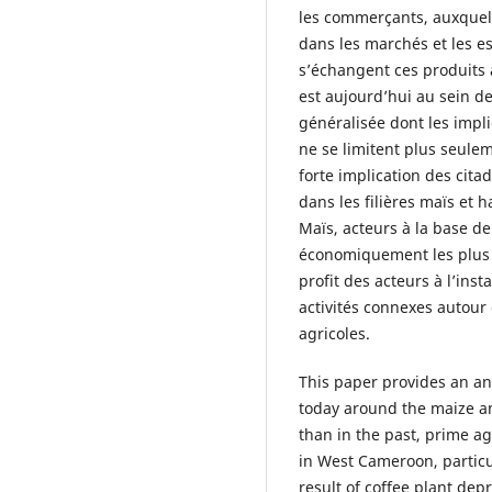
les commerçants, auxquel
dans les marchés et les e
s’échangent ces produits ag
est aujourd’hui au sein d
généralisée dont les impl
ne se limitent plus seule
forte implication des cit
dans les filières maïs et 
Maïs, acteurs à la base de
économiquement les plus v
profit des acteurs à l’ins
activités connexes autour
agricoles.
This paper provides an an
today around the maize an
than in the past, prime ag
in West Cameroon, particu
result of coffee plant dep