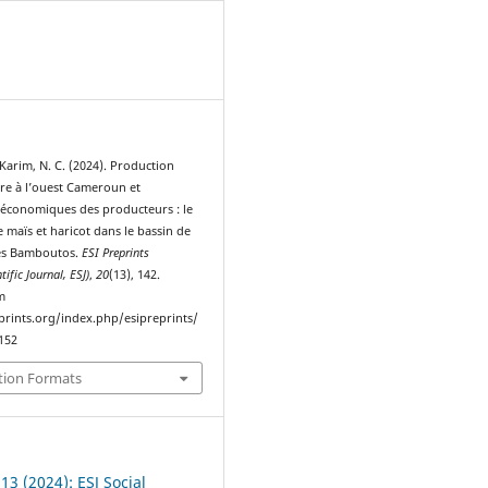
3
Karim, N. C. (2024). Production
ère à l’ouest Cameroun et
s économiques des producteurs : le
re maïs et haricot dans le bassin de
es Bamboutos.
ESI Preprints
ific Journal, ESJ)
,
20
(13), 142.
m
eprints.org/index.php/esipreprints/
1152
tion Formats
 13 (2024): ESJ Social