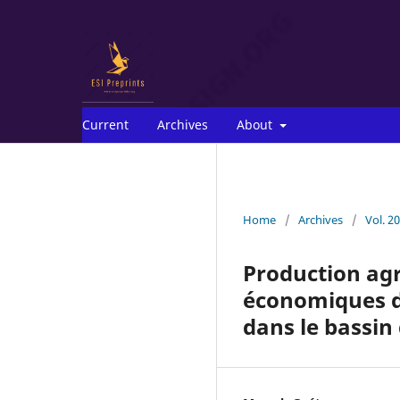
Current
Archives
About
Home
/
Archives
/
Vol. 2
Production agr
économiques des
dans le bassi