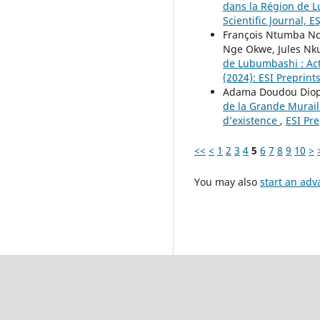
dans la Région de 
Scientific Journal, E
François Ntumba Nd
Nge Okwe, Jules Nk
de Lubumbashi : Ac
(2024): ESI Preprint
Adama Doudou Diop,
de la Grande Murail
d’existence
,
ESI Pre
<<
<
1
2
3
4
5
6
7
8
9
10
>
You may also
start an adv