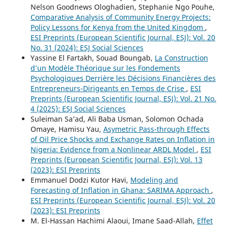
Nelson Goodnews Ologhadien, Stephanie Ngo Pouhe,
Comparative Analysis of Community Energy Projects:
Policy Lessons for Kenya from the United Kingdom
,
ESI Preprints (European Scientific Journal, ESJ): Vol. 20
No. 31 (2024): ESJ Social Sciences
Yassine El Fartakh, Souad Boungab,
La Construction
d’un Modèle Théorique sur les Fondements
Psychologiques Derrière les Décisions Financières des
Entrepreneurs-Dirigeants en Temps de Crise
,
ESI
Preprints (European Scientific Journal, ESJ): Vol. 21 No.
4 (2025): ESJ Social Sciences
Suleiman Sa’ad, Ali Baba Usman, Solomon Ochada
Omaye, Hamisu Yau,
Asymetric Pass-through Effects
of Oil Price Shocks and Exchange Rates on Inflation in
Nigeria: Evidence from a Nonlinear ARDL Model
,
ESI
Preprints (European Scientific Journal, ESJ): Vol. 13
(2023): ESI Preprints
Emmanuel Dodzi Kutor Havi,
Modeling and
Forecasting of Inflation in Ghana: SARIMA Approach
,
ESI Preprints (European Scientific Journal, ESJ): Vol. 20
(2023): ESI Preprints
M. El-Hassan Hachimi Alaoui, Imane Saad-Allah,
Effet