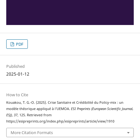
PDF
Published
2025-01-12
How to Cite
Kouakou, T. G.-O. (2025). Crise Sanitaire et Crédibilité du Policy-mix : un
modèle théorique appliqué à l’UEMOA.
ESI Preprints (European Scientific Journal,
ESJ)
,
37
, 125. Retrieved from
https://esipreprints.org/index.php/esipreprints/article/view/1910
More Citation Formats