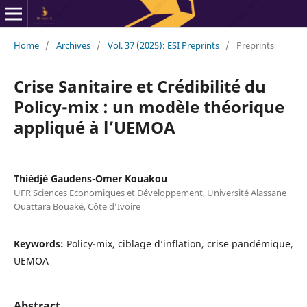
Home
/
Archives
/
Vol. 37 (2025): ESI Preprints
/
Preprints
Crise Sanitaire et Crédibilité du
Policy-mix : un modèle théorique
appliqué à l’UEMOA
Thiédjé Gaudens-Omer Kouakou
UFR Sciences Economiques et Développement, Université Alassane
Ouattara Bouaké, Côte d’Ivoire
Keywords:
Policy-mix, ciblage d’inflation, crise pandémique,
UEMOA
Abstract