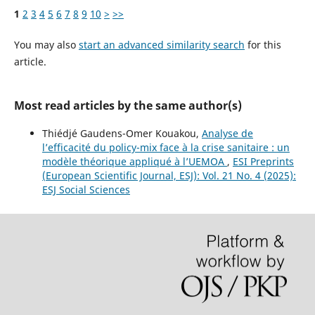
1
2
3
4
5
6
7
8
9
10
>
>>
You may also
start an advanced similarity search
for this
article.
Most read articles by the same author(s)
Thiédjé Gaudens-Omer Kouakou,
Analyse de
l’efficacité du policy-mix face à la crise sanitaire : un
modèle théorique appliqué à l’UEMOA
,
ESI Preprints
(European Scientific Journal, ESJ): Vol. 21 No. 4 (2025):
ESJ Social Sciences