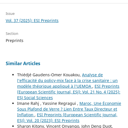
Issue
Vol. 37 (2025): ESI Preprints
Section
Preprints
Similar Articles
Thiédjé Gaudens-Omer Kouakou,
Analyse de
l’efficacité du policy-mix face à la crise sanitaire : un
modèle théorique appliqué à l’UEMOA
,
ESI Preprints
(European Scientific Journal, ESJ): Vol. 21 No. 4 (2025):
ESJ Social Sciences
Imane Rahj , Yassine Regragui ,
Maroc, Une Ėconomie
Sous Plafond de Verre ? Lien Entre Taux Directeur et
Inflation
,
ESI Preprints (European Scientific Journal,
ESJ): Vol. 20 (2023): ESI Preprints
Sharon Kitony, Vincent Onyango, John Deng Duot,