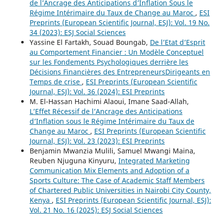
de l’Ancrage des Anticipations d’Inflation Sous le
Régime Intérimaire du Taux de Change au Maroc
,
ESI
Preprints (European Scientific Journal, ESJ): Vol. 19 No.
34 (2023): ESJ Social Sciences
Yassine El Fartakh, Souad Boungab,
De l’Etat d’Esprit
au Comportement Financier : Un Modèle Conceptuel
sur les Fondements Psychologiques derrière les
Décisions Financières des EntrepreneursDirigeants en
Temps de crise
,
ESI Preprints (European Scientific
Journal, ESJ): Vol. 36 (2024): ESI Preprints
M. El-Hassan Hachimi Alaoui, Imane Saad-Allah,
L’Effet Récessif de l’Ancrage des Anticipations
d’Inflation sous le Régime Intérimaire du Taux de
Change au Maroc
,
ESI Preprints (European Scientific
Journal, ESJ): Vol. 23 (2023): ESI Preprints
Benjamin Mwanzia Mulili, Samuel Mwangi Maina,
Reuben Njuguna Kinyuru,
Integrated Marketing
Communication Mix Elements and Adoption of a
Sports Culture: The Case of Academic Staff Members
of Chartered Public Universities in Nairobi City County,
Kenya
,
ESI Preprints (European Scientific Journal, ESJ):
Vol. 21 No. 16 (2025): ESJ Social Sciences