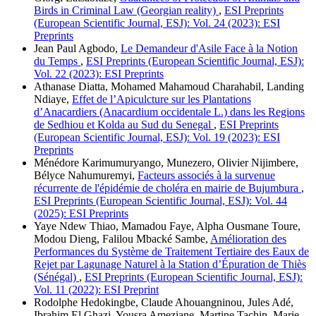
Birds in Criminal Law (Georgian reality)
,
ESI Preprints
(European Scientific Journal, ESJ): Vol. 24 (2023): ESI
Preprints
Jean Paul Agbodo,
Le Demandeur d'Asile Face à la Notion
du Temps
,
ESI Preprints (European Scientific Journal, ESJ):
Vol. 22 (2023): ESI Preprints
Athanase Diatta, Mohamed Mahamoud Charahabil, Landing
Ndiaye,
Effet de l’Apiculcture sur les Plantations
d’Anacardiers (Anacardium occidentale L.) dans les Regions
de Sedhiou et Kolda au Sud du Senegal
,
ESI Preprints
(European Scientific Journal, ESJ): Vol. 19 (2023): ESI
Preprints
Ménédore Karimumuryango, Munezero, Olivier Nijimbere,
Bélyce Nahumuremyi,
Facteurs associés à la survenue
récurrente de l'épidémie de choléra en mairie de Bujumbura
,
ESI Preprints (European Scientific Journal, ESJ): Vol. 44
(2025): ESI Preprints
Yaye Ndew Thiao, Mamadou Faye, Alpha Ousmane Toure,
Modou Dieng, Falilou Mbacké Sambe,
Amélioration des
Performances du Système de Traitement Tertiaire des Eaux de
Rejet par Lagunage Naturel à la Station d’Épuration de Thiès
(Sénégal)
,
ESI Preprints (European Scientific Journal, ESJ):
Vol. 11 (2022): ESI Preprint
Rodolphe Hedokingbe, Claude Ahouangninou, Jules Adé,
Ibrahim El Ghazi, Yousra Ameziane, Martine Tachin, Marie-