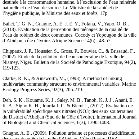
destinée à la consommation humaine, à l’exclusion de l’eau minérale
naturelle et de l’eau de source. Le Ministre de la santé et de
l’hygiène publique, le Ministre des eaux et forêts, 17p.
Ballet, T. G. N., Gnagne, A. E. J. E. Y., Fofana, V., Yapo, O. B.,
(2018). Evaluation de la perception des ménages de la qualité de
l’eau du robinet de deux communes, Cocody et Yopougon de la ville
d’Abidjan, côte d’Ivoire. Afrique Science 14(6) : 48-57.
Chippaux, J. P., Houssier, S., Gross, P., Bouvier, C., & Brissaud, F.,
(2002). Etude de la pollution de l’eau souterraine de la ville de
Niamey, Niger. Bulletin de la Société de Pathologie Exotique, 94(2),
119-123.
Clarke, R. K., & Ainsworth, M., (1993). A method of linking
multivariate community structure to environmental variables. Marine
Ecology Progress Series, 92(3), 205-219.
Deh, S. K., Kouame, K. J., Saley, M. B., Tanoh, K. J. J., Anani, E.
K. A., Signo K. H., Jourda J. P., & Biemi J., (2012). Evaluation de
la vulnérabilité spécifique aux nitrates (NO3) des eaux souterraines
du District d’Abidjan (Sud de la Côte d’Ivoire). International Journal
of Biological and Chemical Sciences, 6(3), 1390-1408.
Gnagne, A. E., (2009). Pollution urbaine et processus d'acidification
des eaux de puits de la ville d’Abidjan, Côte d'Ivoire. DEA,