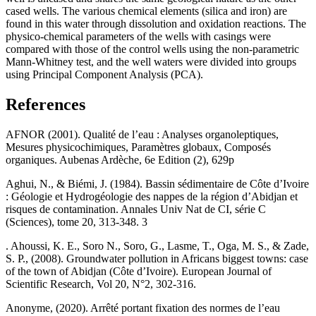
cased wells. The various chemical elements (silica and iron) are
found in this water through dissolution and oxidation reactions. The
physico-chemical parameters of the wells with casings were
compared with those of the control wells using the non-parametric
Mann-Whitney test, and the well waters were divided into groups
using Principal Component Analysis (PCA).
References
AFNOR (2001). Qualité de l’eau : Analyses organoleptiques,
Mesures physicochimiques, Paramètres globaux, Composés
organiques. Aubenas Ardèche, 6e Edition (2), 629p
Aghui, N., & Biémi, J. (1984). Bassin sédimentaire de Côte d’Ivoire
: Géologie et Hydrogéologie des nappes de la région d’Abidjan et
risques de contamination. Annales Univ Nat de CI, série C
(Sciences), tome 20, 313-348. 3
. Ahoussi, K. E., Soro N., Soro, G., Lasme, T., Oga, M. S., & Zade,
S. P., (2008). Groundwater pollution in Africans biggest towns: case
of the town of Abidjan (Côte d’Ivoire). European Journal of
Scientific Research, Vol 20, N°2, 302-316.
Anonyme, (2020). Arrêté portant fixation des normes de l’eau