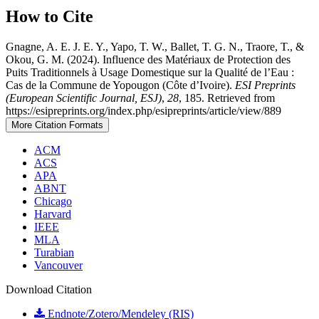
How to Cite
Gnagne, A. E. J. E. Y., Yapo, T. W., Ballet, T. G. N., Traore, T., &
Okou, G. M. (2024). Influence des Matériaux de Protection des
Puits Traditionnels à Usage Domestique sur la Qualité de l’Eau :
Cas de la Commune de Yopougon (Côte d’Ivoire).
ESI Preprints
(European Scientific Journal, ESJ)
,
28
, 185. Retrieved from
https://esipreprints.org/index.php/esipreprints/article/view/889
More Citation Formats
ACM
ACS
APA
ABNT
Chicago
Harvard
IEEE
MLA
Turabian
Vancouver
Download Citation
Endnote/Zotero/Mendeley (RIS)