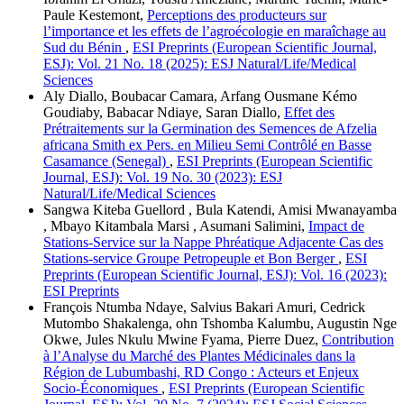
Paule Kestemont,
Perceptions des producteurs sur
l’importance et les effets de l’agroécologie en maraîchage au
Sud du Bénin
,
ESI Preprints (European Scientific Journal,
ESJ): Vol. 21 No. 18 (2025): ESJ Natural/Life/Medical
Sciences
Aly Diallo, Boubacar Camara, Arfang Ousmane Kémo
Goudiaby, Babacar Ndiaye, Saran Diallo,
Effet des
Prétraitements sur la Germination des Semences de Afzelia
africana Smith ex Pers. en Milieu Semi Contrôlé en Basse
Casamance (Senegal)
,
ESI Preprints (European Scientific
Journal, ESJ): Vol. 19 No. 30 (2023): ESJ
Natural/Life/Medical Sciences
Sangwa Kiteba Guellord , Bula Katendi, Amisi Mwanayamba
, Mbayo Kitambala Marsi , Asumani Salimini,
Impact de
Stations-Service sur la Nappe Phréatique Adjacente Cas des
Stations-service Groupe Petropeuple et Bon Berger
,
ESI
Preprints (European Scientific Journal, ESJ): Vol. 16 (2023):
ESI Preprints
François Ntumba Ndaye, Salvius Bakari Amuri, Cedrick
Mutombo Shakalenga, ohn Tshomba Kalumbu, Augustin Nge
Okwe, Jules Nkulu Mwine Fyama, Pierre Duez,
Contribution
à l’Analyse du Marché des Plantes Médicinales dans la
Région de Lubumbashi, RD Congo : Acteurs et Enjeux
Socio-Économiques
,
ESI Preprints (European Scientific