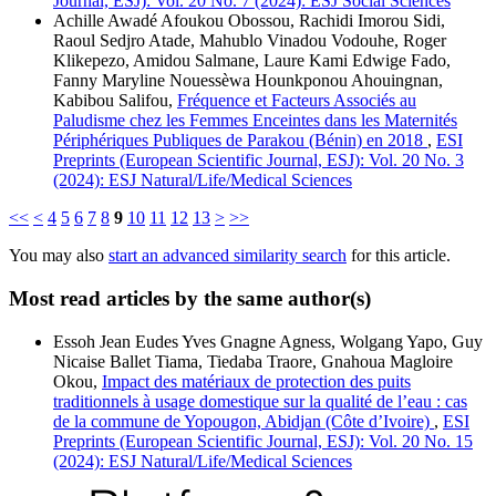
Journal, ESJ): Vol. 20 No. 7 (2024): ESJ Social Sciences
Achille Awadé Afoukou Obossou, Rachidi Imorou Sidi,
Raoul Sedjro Atade, Mahublo Vinadou Vodouhe, Roger
Klikepezo, Amidou Salmane, Laure Kami Edwige Fado,
Fanny Maryline Nouessèwa Hounkponou Ahouingnan,
Kabibou Salifou,
Fréquence et Facteurs Associés au
Paludisme chez les Femmes Enceintes dans les Maternités
Périphériques Publiques de Parakou (Bénin) en 2018
,
ESI
Preprints (European Scientific Journal, ESJ): Vol. 20 No. 3
(2024): ESJ Natural/Life/Medical Sciences
<<
<
4
5
6
7
8
9
10
11
12
13
>
>>
You may also
start an advanced similarity search
for this article.
Most read articles by the same author(s)
Essoh Jean Eudes Yves Gnagne Agness, Wolgang Yapo, Guy
Nicaise Ballet Tiama, Tiedaba Traore, Gnahoua Magloire
Okou,
Impact des matériaux de protection des puits
traditionnels à usage domestique sur la qualité de l’eau : cas
de la commune de Yopougon, Abidjan (Côte d’Ivoire)
,
ESI
Preprints (European Scientific Journal, ESJ): Vol. 20 No. 15
(2024): ESJ Natural/Life/Medical Sciences