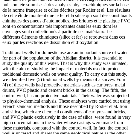
puits ont été soumises à des analyses physico-chimiques sur la base
de la norme française et celles décrites par Rodier et al. Les résultats
de cette étude montrent que le fer et la silice qui sont des constituants
chimiques des pneus d’automobiles, des briques et le plastique PVC
sont en concentrations très importantes dans les eaux dont les
cuvelages sont confectionnés à partir de ces matériaux. Les
différents éléments chimiques (silice et fer) se retrouvent dans ces
eaux par les réactions de dissolution et d’oxydation.
Traditional wells for domestic use are an important source of water
for part of the population of the Abidjan district. It is essential to
study the quality of this water. That is why this study was initiated,
with the aim of studying the impact of materials used to protect
traditional domestic wells on water quality. To carry out this study,
we identified five (5) traditional wells by means of a survey. Four
(4) of these wells had protective materials such as car tyres, metal
drums, PVC plastic and cement bricks in the casing. The fifth, the
control well, has no protective materials. Their water was subjected
to physico-chemical analysis. These analyses were carried out using
French standard methods and those described by Rodier et al. Iron
and silica, which are chemical constituents of car tyres and bricks,
and PVC plastic exclusively in the case of silica, were found in very
high concentrations in the water whose casings were made from
these materials, compared with the control well. In fact, the control
well is uncased and shares the same geological nature as the other