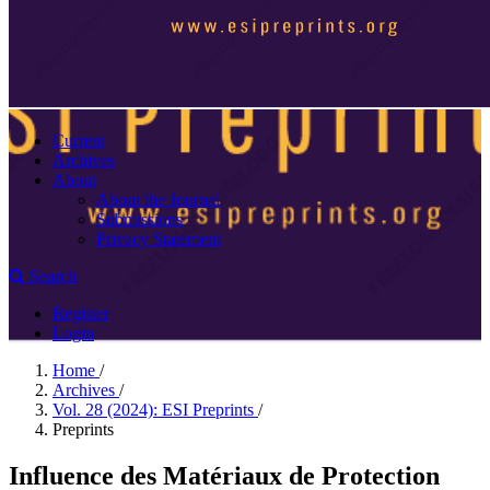
Current
Archives
About
About the Journal
Submissions
Privacy Statement
Search
Register
Login
Home
/
Archives
/
Vol. 28 (2024): ESI Preprints
/
Preprints
Influence des Matériaux de Protection