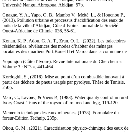
Université Nangui Abrogoua, Abidjan, 57p.
Gnagne, Y. A., Yapo, O. B., Mambo V., Meité, L., & Houenou P.,
(2013). Pollution urbaine et processus d’acidification des eaux de
puits de la ville d’Abidjan, Côte d’Ivoire. Journal de la Société
Ouest-Africaine de Chimie, 036, 55-61.
Konan, K. P., Adou, G. A. T., Zran, O. L., (2022). Les trajectoires
résidentielles, révélatrices des modes d’habiter des ménages
locataires des quartiers Port-Bouët II et Maroc dans la commune de
Yopougon (Côte d’Ivoire). Revue Internationale du Chercheur «
Volume 3 : N°3 », 441-464.
Kordoghli, S., (2016). Mise au point d’un combustible innovant à
partir des déchets de pneus usagés par pyrolyse. Thèse de Tunisie,
250p.
Marc, C., Lavoie., & Viens P., (1983). Water quality control in rural
Ivory Coast. Trans of the roysoc of trol med and hyg, 119-120.
Memento technique des eaux minérales, (1978). Formulaire du
foreur-Edition Technip, 235p.
Okou, G. M., (2021). Caractérisation physico-chimique des eaux de