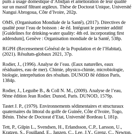
puits à usage domestique d’Abidjan et amélioration de leur qualité
sur un massif filtrant argileux. Thèse de Doctorat Unique, Université
Nangui Abrogoua, Côte d’Ivoire, 202p.
OMS, (Organisation Mondiale de la Santé), (2017). Directives de
qualité pour l’eau de boisson : 4e éd. Intégrant le premier additif
[Guidelines for drinking-water quality: 4th ed. incorporating first
addendum], Genève : Organisation mondiale de la Santé, 538p.
RGPH (Recensement Général de la Population et de l’Habitat),
(2021). Résultats-globaux 2021, 37p.
Rodier, J., (1996). Analyse de l’eau. (Eaux naturelles, eaux
résiduaires, eau de mer). Chimie, physico-chimie, microbiologie,
biologie, interprétation des résultats. DUNOD 8è édition Paris,
1384p.
Rodier, J., Leguibe B., & Coll N. M., (2009). Analyse de l’eau,
9ème édition Jean Rodier. Dunod, Paris. DUNOD, 1579p.
Tastet J. P., (1979). Environnements sédimentaires et structuraux
quaternaires du littoral du golfe de Guinée, Côte d’Ivoire, Togo,
Bénin. Thèse de Doctorat d’Etat, Université Bordeau I, 181p.
Tett, P., Gilpin L., Svendsen, H., Erlandsson, C.P., Larsson, U.,
Kratzen, S., Fouilland, E., Janzen, C., Lee, J.Y., Grenz, C., Newton,