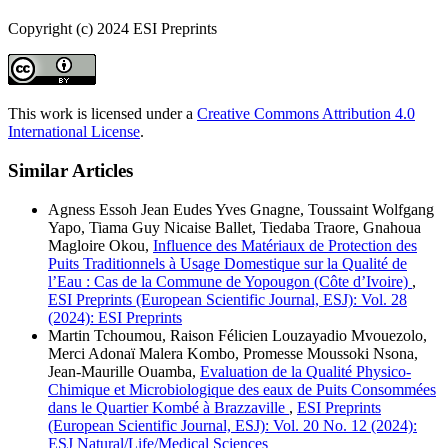
Copyright (c) 2024 ESI Preprints
This work is licensed under a
Creative Commons Attribution 4.0
International License
.
Similar Articles
Agness Essoh Jean Eudes Yves Gnagne, Toussaint Wolfgang
Yapo, Tiama Guy Nicaise Ballet, Tiedaba Traore, Gnahoua
Magloire Okou,
Influence des Matériaux de Protection des
Puits Traditionnels à Usage Domestique sur la Qualité de
l’Eau : Cas de la Commune de Yopougon (Côte d’Ivoire)
,
ESI Preprints (European Scientific Journal, ESJ): Vol. 28
(2024): ESI Preprints
Martin Tchoumou, Raison Félicien Louzayadio Mvouezolo,
Merci Adonaï Malera Kombo, Promesse Moussoki Nsona,
Jean-Maurille Ouamba,
Evaluation de la Qualité Physico-
Chimique et Microbiologique des eaux de Puits Consommées
dans le Quartier Kombé à Brazzaville
,
ESI Preprints
(European Scientific Journal, ESJ): Vol. 20 No. 12 (2024):
ESJ Natural/Life/Medical Sciences