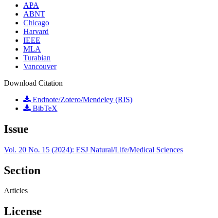
APA
ABNT
Chicago
Harvard
IEEE
MLA
Turabian
Vancouver
Download Citation
Endnote/Zotero/Mendeley (RIS)
BibTeX
Issue
Vol. 20 No. 15 (2024): ESJ Natural/Life/Medical Sciences
Section
Articles
License