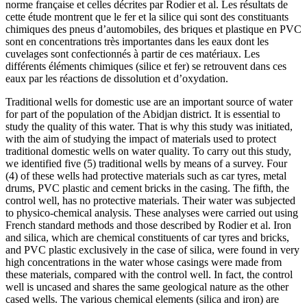
norme française et celles décrites par Rodier et al. Les résultats de
cette étude montrent que le fer et la silice qui sont des constituants
chimiques des pneus d’automobiles, des briques et plastique en PVC
sont en concentrations très importantes dans les eaux dont les
cuvelages sont confectionnés à partir de ces matériaux. Les
différents éléments chimiques (silice et fer) se retrouvent dans ces
eaux par les réactions de dissolution et d’oxydation.
Traditional wells for domestic use are an important source of water
for part of the population of the Abidjan district. It is essential to
study the quality of this water. That is why this study was initiated,
with the aim of studying the impact of materials used to protect
traditional domestic wells on water quality. To carry out this study,
we identified five (5) traditional wells by means of a survey. Four
(4) of these wells had protective materials such as car tyres, metal
drums, PVC plastic and cement bricks in the casing. The fifth, the
control well, has no protective materials. Their water was subjected
to physico-chemical analysis. These analyses were carried out using
French standard methods and those described by Rodier et al. Iron
and silica, which are chemical constituents of car tyres and bricks,
and PVC plastic exclusively in the case of silica, were found in very
high concentrations in the water whose casings were made from
these materials, compared with the control well. In fact, the control
well is uncased and shares the same geological nature as the other
cased wells. The various chemical elements (silica and iron) are