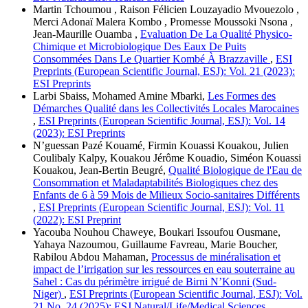
Martin Tchoumou , Raison Félicien Louzayadio Mvouezolo ,
Merci Adonaï Malera Kombo , Promesse Moussoki Nsona ,
Jean-Maurille Ouamba ,
Evaluation De La Qualité Physico-
Chimique et Microbiologique Des Eaux De Puits
Consommées Dans Le Quartier Kombé À Brazzaville
,
ESI
Preprints (European Scientific Journal, ESJ): Vol. 21 (2023):
ESI Preprints
Larbi Sbaiss, Mohamed Amine Mbarki,
Les Formes des
Démarches Qualité dans les Collectivités Locales Marocaines
,
ESI Preprints (European Scientific Journal, ESJ): Vol. 14
(2023): ESI Preprints
N’guessan Pazé Kouamé, Firmin Kouassi Kouakou, Julien
Coulibaly Kalpy, Kouakou Jérôme Kouadio, Siméon Kouassi
Kouakou, Jean-Bertin Beugré,
Qualité Biologique de l'Eau de
Consommation et Maladaptabilités Biologiques chez des
Enfants de 6 à 59 Mois de Milieux Socio-sanitaires Différents
,
ESI Preprints (European Scientific Journal, ESJ): Vol. 11
(2022): ESI Preprint
Yacouba Nouhou Chaweye, Boukari Issoufou Ousmane,
Yahaya Nazoumou, Guillaume Favreau, Marie Boucher,
Rabilou Abdou Mahaman,
Processus de minéralisation et
impact de l’irrigation sur les ressources en eau souterraine au
Sahel : Cas du périmètre irrigué de Birni N’Konni (Sud-
Niger)
,
ESI Preprints (European Scientific Journal, ESJ): Vol.
21 No. 24 (2025): ESJ Natural/Life/Medical Sciences