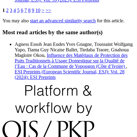
1
2
3
4
5
6
7
8
9
10
>
>>
You may also
start an advanced similarity search
for this article.
Most read articles by the same author(s)
Agness Essoh Jean Eudes Yves Gnagne, Toussaint Wolfgang
Yapo, Tiama Guy Nicaise Ballet, Tiedaba Traore, Gnahoua
Magloire Okou,
Influence des Matériaux de Protection des
Puits Traditionnels à Usage Domestique sur la Qualité de
l’Eau : Cas de la Commune de Yopougon (Côte d’Ivoire)
,
ESI Preprints (European Scientific Journal, ESJ): Vol. 28
(2024): ESI Preprints