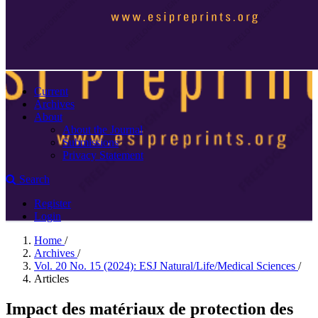
Current
Archives
About
About the Journal
Submissions
Privacy Statement
Search
Register
Login
Home
/
Archives
/
Vol. 20 No. 15 (2024): ESJ Natural/Life/Medical Sciences
/
Articles
Impact des matériaux de protection des