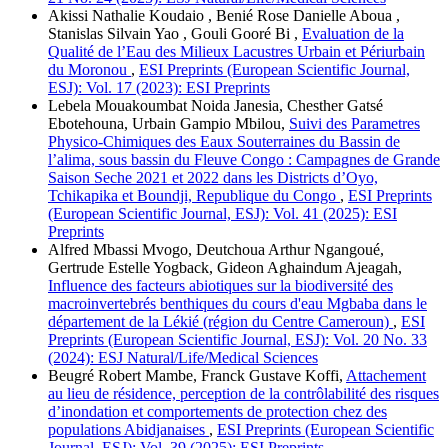
Akissi Nathalie Koudaio , Benié Rose Danielle Aboua ,
Stanislas Silvain Yao , Gouli Gooré Bi ,
Evaluation de la
Qualité de l’Eau des Milieux Lacustres Urbain et Périurbain
du Moronou
,
ESI Preprints (European Scientific Journal,
ESJ): Vol. 17 (2023): ESI Preprints
Lebela Mouakoumbat Noida Janesia, Chesther Gatsé
Ebotehouna, Urbain Gampio Mbilou,
Suivi des Parametres
Physico-Chimiques des Eaux Souterraines du Bassin de
l’alima, sous bassin du Fleuve Congo : Campagnes de Grande
Saison Seche 2021 et 2022 dans les Districts d’Oyo,
Tchikapika et Boundji, Republique du Congo
,
ESI Preprints
(European Scientific Journal, ESJ): Vol. 41 (2025): ESI
Preprints
Alfred Mbassi Mvogo, Deutchoua Arthur Ngangoué,
Gertrude Estelle Yogback, Gideon Aghaindum Ajeagah,
Influence des facteurs abiotiques sur la biodiversité des
macroinvertebrés benthiques du cours d'eau Mgbaba dans le
département de la Lékié (région du Centre Cameroun)
,
ESI
Preprints (European Scientific Journal, ESJ): Vol. 20 No. 33
(2024): ESJ Natural/Life/Medical Sciences
Beugré Robert Mambe, Franck Gustave Koffi,
Attachement
au lieu de résidence, perception de la contrôlabilité des risques
d’inondation et comportements de protection chez des
populations Abidjanaises
,
ESI Preprints (European Scientific
Journal, ESJ): Vol. 39 (2025): ESI Preprints