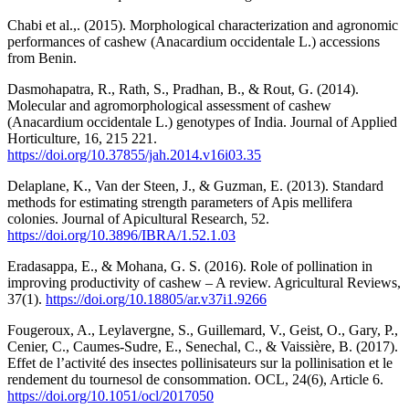
Chabi et al.,. (2015). Morphological characterization and agronomic
performances of cashew (Anacardium occidentale L.) accessions
from Benin.
Dasmohapatra, R., Rath, S., Pradhan, B., & Rout, G. (2014).
Molecular and agromorphological assessment of cashew
(Anacardium occidentale L.) genotypes of India. Journal of Applied
Horticulture, 16, 215 221.
https://doi.org/10.37855/jah.2014.v16i03.35
Delaplane, K., Van der Steen, J., & Guzman, E. (2013). Standard
methods for estimating strength parameters of Apis mellifera
colonies. Journal of Apicultural Research, 52.
https://doi.org/10.3896/IBRA/1.52.1.03
Eradasappa, E., & Mohana, G. S. (2016). Role of pollination in
improving productivity of cashew – A review. Agricultural Reviews,
37(1).
https://doi.org/10.18805/ar.v37i1.9266
Fougeroux, A., Leylavergne, S., Guillemard, V., Geist, O., Gary, P.,
Cenier, C., Caumes-Sudre, E., Senechal, C., & Vaissière, B. (2017).
Effet de l’activité des insectes pollinisateurs sur la pollinisation et le
rendement du tournesol de consommation. OCL, 24(6), Article 6.
https://doi.org/10.1051/ocl/2017050