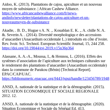
Aidoo, K. (2013). Plantations de cajou, apiculture et un nouveau
moyen de subsistance. | African Cashew Alliance.
https://www.africancashewalliance.com/fr/news-
andinfo/newsletter/plantations-de-cajou-apiculture-et-un-
nouveaumoyen-de-subsistance
Akadie, . B. D., Hugue s A. N. ,. Kouablan E. K. ,. A. chille N. A.
&. Severin A. . (2014). Diversité morphologiqu e des accessions
d’anacardier (Anacardium occidentale L.) introduits en côte d’ivoire.
Rev. Ivoir. Sci. Technol. European Scientific Journal, 15, 244 258.
https://doi.org/10.19044/esj.2019.v15n36p364
Alassane, A. A.-A., Moussa, I., & Hennou, L. (2016). Effets des
systèmes d’association de l’apiculture aux techniques culturales sur
le rendement des plantations d’anacardier (Anacardium occidentale)
dans la commune de Parakou (Bénin) [Technical Report].
EPAC/CAP/UAC.
https://biblionumeric.epacuac.org:9443/jspui/handle/123456789/1948
ANSD, A. nationale de la statistique et de la démographie. (2015).
SITUATION ECONOMIQUE ET SOCIALE REGIONALE
2012. 12.
ANSD, A. nationale de la statistique et de la démographie. (2020).
Situation Economique et Sociale du Sénégal Ed. 413.