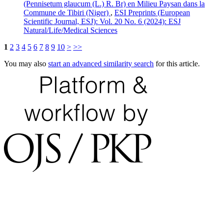
(Pennisetum glaucum (L.) R. Br) en Milieu Paysan dans la
Commune de Tibiri (Niger)
,
ESI Preprints (European
Scientific Journal, ESJ): Vol. 20 No. 6 (2024): ESJ
Natural/Life/Medical Sciences
1
2
3
4
5
6
7
8
9
10
>
>>
You may also
start an advanced similarity search
for this article.