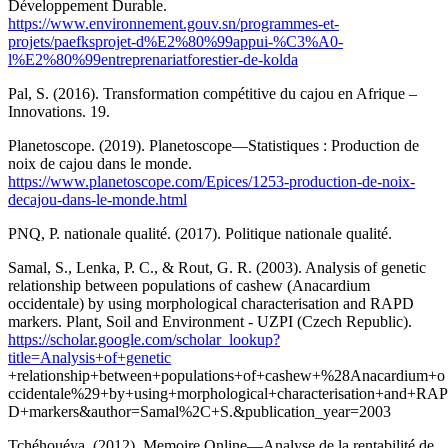
Développement Durable.
https://www.environnement.gouv.sn/programmes-et-
projets/paefksprojet-d%E2%80%99appui-%C3%A0-
l%E2%80%99entreprenariatforestier-de-kolda
Pal, S. (2016). Transformation compétitive du cajou en Afrique –
Innovations. 19.
Planetoscope. (2019). Planetoscope—Statistiques : Production de
noix de cajou dans le monde.
https://www.planetoscope.com/Epices/1253-production-de-noix-
decajou-dans-le-monde.html
PNQ, P. nationale qualité. (2017). Politique nationale qualité.
Samal, S., Lenka, P. C., & Rout, G. R. (2003). Analysis of genetic
relationship between populations of cashew (Anacardium
occidentale) by using morphological characterisation and RAPD
markers. Plant, Soil and Environment - UZPI (Czech Republic).
https://scholar.google.com/scholar_lookup?
title=Analysis+of+genetic
+relationship+between+populations+of+cashew+%28Anacardium+o
ccidentale%29+by+using+morphological+characterisation+and+RAP
D+markers&author=Samal%2C+S.&publication_year=2003
Tchéhouéya. (2012). Memoire Online—Analyse de la rentabilité de