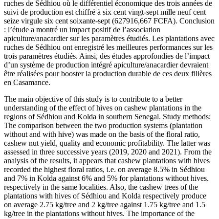
ruches de Sédhiou où le différentiel économique des trois années de
suivi de production est chiffré à six cent vingt-sept mille neuf cent
seize virgule six cent soixante-sept (627916,667 FCFA). Conclusion
: l’étude a montré un impact positif de l’association
apiculture/anacardier sur les paramètres étudiés. Les plantations avec
ruches de Sédhiou ont enregistré les meilleures performances sur les
trois paramètres étudiés. Ainsi, des études approfondies de l’impact
d’un système de production intégré apiculture/anacardier devraient
être réalisées pour booster la production durable de ces deux filières
en Casamance.
The main objective of this study is to contribute to a better
understanding of the effect of hives on cashew plantations in the
regions of Sédhiou and Kolda in southern Senegal. Study methods:
The comparison between the two production systems (plantation
without and with hive) was made on the basis of the floral ratio,
cashew nut yield, quality and economic profitability. The latter was
assessed in three successive years (2019, 2020 and 2021). From the
analysis of the results, it appears that cashew plantations with hives
recorded the highest floral ratios, i.e. on average 8.5% in Sédhiou
and 7% in Kolda against 6% and 5% for plantations without hives.
respectively in the same localities. Also, the cashew trees of the
plantations with hives of Sédhiou and Kolda respectively produce
on average 2.75 kg/tree and 2 kg/tree against 1.75 kg/tree and 1.5
kg/tree in the plantations without hives. The importance of the