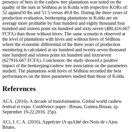
presence of bees in the cashew tree plantations was noted on the
quality of the nuts in Sédhiou as in Kolda with respective KORs of:
52 against50 lbs and 51.5 versus 49.8 lbs. During the three years of
production evaluation, beekeeping plantations in Kolda are on
average more profitable by four hundred and eighty thousand four
hundred and sixteen point six hundred and sixty-seven (480,416.667
FCFA) than those without hives. The same scenario is observed at
the level of plantations with hives and without hives of Sédhiou
where the economic differential of the three years of production
monitoring is calculated at six hundred and twenty-seven thousand
nine hundred and sixteen point six hundred and sixtyseven
(627916.667 FCFA). Conclusion: the study showed a positive
impact of the beekeeping/cashew tree association on the parameters
studied. The plantations with hives of Sédhiou recorded the best
performances on the three parameters studied than those of Kolda.
References
ACA. (2016). A decade of transformation. Global world cashew
festival et expo. Conférence paper : Bissau, Guinea-Bissau, (p.
September 19-22,2016. 25p).
ACi, I. C. A. (2016). Apprécier lA quAlité des Noix de cAjou
Brutes.