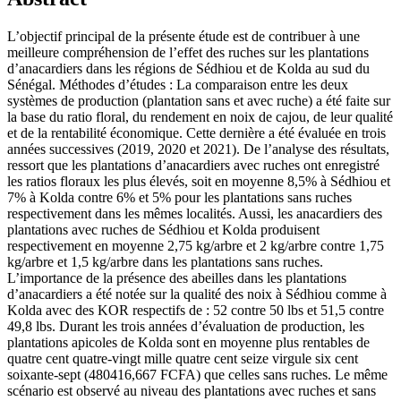
L’objectif principal de la présente étude est de contribuer à une
meilleure compréhension de l’effet des ruches sur les plantations
d’anacardiers dans les régions de Sédhiou et de Kolda au sud du
Sénégal. Méthodes d’études : La comparaison entre les deux
systèmes de production (plantation sans et avec ruche) a été faite sur
la base du ratio floral, du rendement en noix de cajou, de leur qualité
et de la rentabilité économique. Cette dernière a été évaluée en trois
années successives (2019, 2020 et 2021). De l’analyse des résultats,
ressort que les plantations d’anacardiers avec ruches ont enregistré
les ratios floraux les plus élevés, soit en moyenne 8,5% à Sédhiou et
7% à Kolda contre 6% et 5% pour les plantations sans ruches
respectivement dans les mêmes localités. Aussi, les anacardiers des
plantations avec ruches de Sédhiou et Kolda produisent
respectivement en moyenne 2,75 kg/arbre et 2 kg/arbre contre 1,75
kg/arbre et 1,5 kg/arbre dans les plantations sans ruches.
L’importance de la présence des abeilles dans les plantations
d’anacardiers a été notée sur la qualité des noix à Sédhiou comme à
Kolda avec des KOR respectifs de : 52 contre 50 lbs et 51,5 contre
49,8 lbs. Durant les trois années d’évaluation de production, les
plantations apicoles de Kolda sont en moyenne plus rentables de
quatre cent quatre-vingt mille quatre cent seize virgule six cent
soixante-sept (480416,667 FCFA) que celles sans ruches. Le même
scénario est observé au niveau des plantations avec ruches et sans