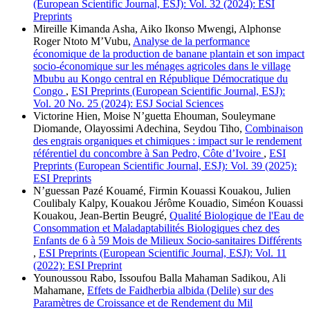
(European Scientific Journal, ESJ): Vol. 32 (2024): ESI
Preprints
Mireille Kimanda Asha, Aiko Ikonso Mwengi, Alphonse
Roger Ntoto M’Vubu,
Analyse de la performance
économique de la production de banane plantain et son impact
socio-économique sur les ménages agricoles dans le village
Mbubu au Kongo central en République Démocratique du
Congo
,
ESI Preprints (European Scientific Journal, ESJ):
Vol. 20 No. 25 (2024): ESJ Social Sciences
Victorine Hien, Moise N’guetta Ehouman, Souleymane
Diomande, Olayossimi Adechina, Seydou Tiho,
Combinaison
des engrais organiques et chimiques : impact sur le rendement
référentiel du concombre à San Pedro, Côte d’Ivoire
,
ESI
Preprints (European Scientific Journal, ESJ): Vol. 39 (2025):
ESI Preprints
N’guessan Pazé Kouamé, Firmin Kouassi Kouakou, Julien
Coulibaly Kalpy, Kouakou Jérôme Kouadio, Siméon Kouassi
Kouakou, Jean-Bertin Beugré,
Qualité Biologique de l'Eau de
Consommation et Maladaptabilités Biologiques chez des
Enfants de 6 à 59 Mois de Milieux Socio-sanitaires Différents
,
ESI Preprints (European Scientific Journal, ESJ): Vol. 11
(2022): ESI Preprint
Younoussou Rabo, Issoufou Balla Mahaman Sadikou, Ali
Mahamane,
Effets de Faidherbia albida (Delile) sur des
Paramètres de Croissance et de Rendement du Mil