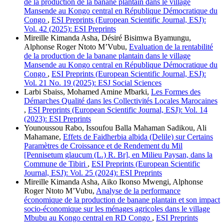
de la production de la banane plantain dans le village
Mansende au Kongo central en République Démocratique du
Congo
,
ESI Preprints (European Scientific Journal, ESJ):
Vol. 42 (2025): ESI Preprints
Mireille Kimanda Asha, Désiré Bisimwa Byamungu,
Alphonse Roger Ntoto M’Vubu,
Evaluation de la rentabilité
de la production de la banane plantain dans le village
Mansende au Kongo central en République Démocratique du
Congo
,
ESI Preprints (European Scientific Journal, ESJ):
Vol. 21 No. 19 (2025): ESJ Social Sciences
Larbi Sbaiss, Mohamed Amine Mbarki,
Les Formes des
Démarches Qualité dans les Collectivités Locales Marocaines
,
ESI Preprints (European Scientific Journal, ESJ): Vol. 14
(2023): ESI Preprints
Younoussou Rabo, Issoufou Balla Mahaman Sadikou, Ali
Mahamane,
Effets de Faidherbia albida (Delile) sur Certains
Paramètres de Croissance et de Rendement du Mil
[Pennisetum glaucum (L.) R. Br], en Milieu Paysan, dans la
Commune de Tibiri
,
ESI Preprints (European Scientific
Journal, ESJ): Vol. 25 (2024): ESI Preprints
Mireille Kimanda Asha, Aiko Ikonso Mwengi, Alphonse
Roger Ntoto M’Vubu,
Analyse de la performance
économique de la production de banane plantain et son impact
socio-économique sur les ménages agricoles dans le village
Mbubu au Kongo central en RD Congo
,
ESI Preprints