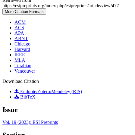
Retrieved from
https://esipreprints.org/index.php/esipreprints/article/view/477
More Citation Formats
ACM
ACS
APA
ABNT
Chicago
Harvard
IEEE
MLA
Turabian
Vancouver
Download Citation
Endnote/Zotero/Mendeley (RIS)
BibTeX
Issue
Vol. 19 (2023): ESI Preprints