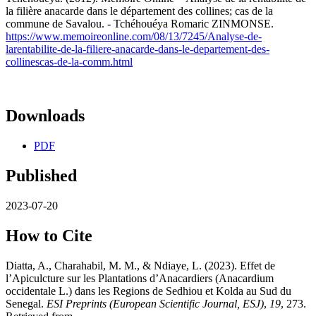
la filière anacarde dans le département des collines; cas de la
commune de Savalou. - Tchéhouéya Romaric ZINMONSE.
https://www.memoireonline.com/08/13/7245/Analyse-de-
larentabilite-de-la-filiere-anacarde-dans-le-departement-des-
collinescas-de-la-comm.html
Downloads
PDF
Published
2023-07-20
How to Cite
Diatta, A., Charahabil, M. M., & Ndiaye, L. (2023). Effet de
l’Apiculcture sur les Plantations d’Anacardiers (Anacardium
occidentale L.) dans les Regions de Sedhiou et Kolda au Sud du
Senegal.
ESI Preprints (European Scientific Journal, ESJ)
,
19
, 273.