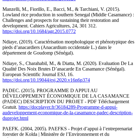
Manzelli, M., Fiorillo, E., Bacci, M., & Tarchiani, V. (2015).
Lowland rice production in southern Senegal (Middle Casamance) :
Challenges and prospects for sustaining their restoration and
development. Cahiers Agricultures, 24, 301 312.
https://doi.org/10.1684/agr.2015.0772
Ndiaye, (2019). Caractérisation morphologique et phénotypique des
pieds d’anacardiers (Anacardium occidentale L.) dans le
département de Goudomp (Sénégal).
Ndiaye, S., Charahabil, M., & Diatta, M. (2020). Evaluation De La
Qualité Des Noix Brutes D’anacarde En Casamance (Sénégal).
European Scientific Journal ESJ, 16.
https://doi.org/10.19044/esj.2020.v16n6p374
PADEC. (2015). PROGRAMME D APPUI AU
DÉVELOPPEMENT ÉCONOMIQUE DE LA CASAMANCE
(PADEC) DESCRIPTION DU PROJET - PDF Téléchargement
Gratuit.
https://docplayer.fr/36184289-Programme-d-appui-
audeveloppement-economique-de-la-casamance-padec-description-
duprojet.html
PAEFK. (2004, 2005). PAEFKS - Projet d’appui à l’entreprenariat
forestier de Kolda | Ministère de l’Environnement et du