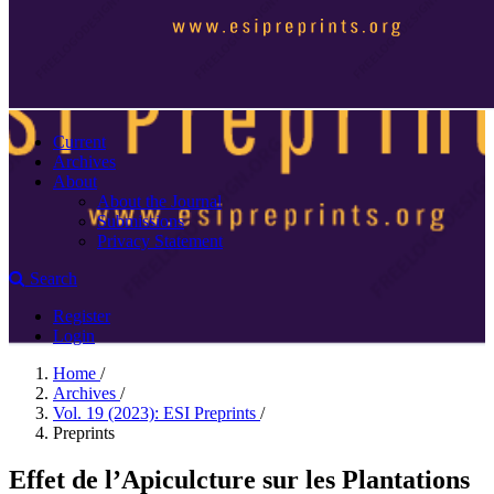
Current
Archives
About
About the Journal
Submissions
Privacy Statement
Search
Register
Login
Home
/
Archives
/
Vol. 19 (2023): ESI Preprints
/
Preprints
Effet de l’Apiculcture sur les Plantations