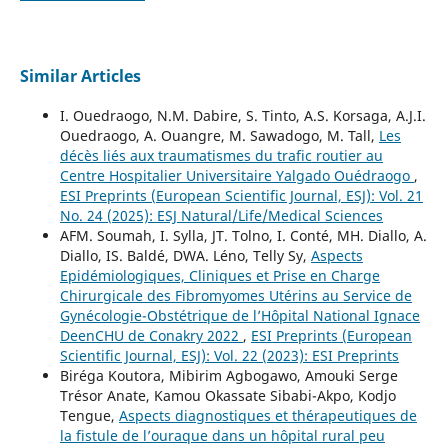
Similar Articles
I. Ouedraogo, N.M. Dabire, S. Tinto, A.S. Korsaga, A.J.I.
Ouedraogo, A. Ouangre, M. Sawadogo, M. Tall,
Les
décès liés aux traumatismes du trafic routier au
Centre Hospitalier Universitaire Yalgado Ouédraogo
,
ESI Preprints (European Scientific Journal, ESJ): Vol. 21
No. 24 (2025): ESJ Natural/Life/Medical Sciences
AFM. Soumah, I. Sylla, JT. Tolno, I. Conté, MH. Diallo, A.
Diallo, IS. Baldé, DWA. Léno, Telly Sy,
Aspects
Epidémiologiques, Cliniques et Prise en Charge
Chirurgicale des Fibromyomes Utérins au Service de
Gynécologie-Obstétrique de l’Hôpital National Ignace
DeenCHU de Conakry 2022
,
ESI Preprints (European
Scientific Journal, ESJ): Vol. 22 (2023): ESI Preprints
Biréga Koutora, Mibirim Agbogawo, Amouki Serge
Trésor Anate, Kamou Okassate Sibabi-Akpo, Kodjo
Tengue,
Aspects diagnostiques et thérapeutiques de
la fistule de l’ouraque dans un hôpital rural peu