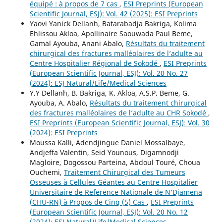
équipé : à propos de 7 cas
,
ESI Preprints (European
Scientific Journal, ESJ): Vol. 42 (2025): ESI Preprints
Yaovi Yanick Dellanh, Batarabadja Bakriga, Kolima
Ehlissou Akloa, Apollinaire Saouwada Paul Beme,
Gamal Ayouba, Anani Abalo,
Résultats du traitement
chirurgical des fractures malléolaires de l’adulte au
Centre Hospitalier Régional de Sokodé
,
ESI Preprints
(European Scientific Journal, ESJ): Vol. 20 No. 27
(2024): ESJ Natural/Life/Medical Sciences
Y.Y Dellanh, B. Bakriga, K. Akloa, A.S.P. Beme, G.
Ayouba, A. Abalo,
Résultats du traitement chirurgical
des fractures malléolaires de l’adulte au CHR Sokodé
,
ESI Preprints (European Scientific Journal, ESJ): Vol. 30
(2024): ESI Preprints
Moussa Kalli, Adendjingue Daniel Mossalbaye,
Andjeffa Valentin, Seid Younous, Digamnodji
Magloire, Dogossou Parteina, Abdoul Touré, Choua
Ouchemi,
Traitement Chirurgical des Tumeurs
Osseuses à Cellules Géantes au Centre Hospitalier
Universitaire de Reference Nationale de N’Djamena
(CHU-RN) à Propos de Cinq (5) Cas
,
ESI Preprints
(European Scientific Journal, ESJ): Vol. 20 No. 12
(2024): ESJ Natural/Life/Medical Sciences