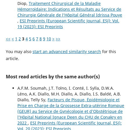
Diop,
Traitement Chirurgical de la Maladie
Hémorroïdaire: Indications et Résultats au Service de
Chirurgie Générale de l’Hôpital Général Idrissa Pouye
,
ESI Preprints (European Scientific Journal, ESJ): Vol.
19 (2023): ESI Preprints
<<
<
1
2
3
4
5
6
7
8
9
10
>
>>
You may also
start an advanced similarity search
for this
article.
Most read articles by the same author(s)
A.F.M. Soumah, J.T. Tolno, I. Conté, I. Sylla, D.W.A.
Léno, A.K. Diallo, M.H. Diallo, A. Diallo, I.S. Baldé, A.B.
Diallo, Telly Sy,
Facteurs de Рisque, Ėpidémiologie et
Prise en Charge de la Grossesse Extra-utérine Rompue
(GEUR) au Service de Gynécologie et d’Obstétrique de
l’Hôpital National Ignace Deen du CHU de Conakry en
2022
,
ESI Preprints (European Scientific Journal, ESJ):
Vol. 20 (2023): ESI Preprints