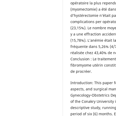
opératoire la plus repend
(myomectomie) a été dans 
d’hystérectomie n’était pa
complications per opérato
(23,15%). Le nombre moye
y a une effraction acciden
(15,78%). L’anémie était l
fréquente dans 5,26% (4/7
réalisée chez 43,40% de n
Conclusion : Le traitemen
fibromyome utérin constit
de procréer.
Introduction: This paper f
aspects, and surgical ma
Gynecology-Obstetrics De
of the Conakry University 
descriptive study, runnin
period of six (6) months.