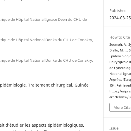
Published
2024-03-2
trique de Hôpital National Ignace Deen du CHU de
How to Cite
trique de Hôpital National Donka du CHU de Conakry,
Soumah, A., Syll
Diallo, M., … S
Epidemiologiq
trique de Hôpital National Donka du CHU de Conakry,
Chiryrgivale 
de Gynecologi
National Igna
Preprints (Europ
idémiologie, Traitement chirurgical, Guinée
154. Retrieve
https://esipr
article/view/8
More Cita
était d’étudier les aspects épidémiologiques,
Issue