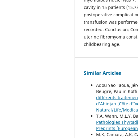
cavity in 15 patients (15
postoperative complicatio
transfusion was performed
recorded. Conclusion: Co
uterine fibromyoma consti
childbearing age.
Similar Articles
Adou Yao Taoua, Jé
Beugré, Paulin Koff
différents traiteme
d’Abidjan (Côte d’Iv
Natural/Life/Medica
T.A. Wann, M.L.Y. Bah
Pathologies Thyroïd
Preprints (European S
M.K. Camara, A.K. Ca