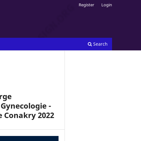
Register
Login
Search
arge
 Gynecologie -
e Conakry 2022