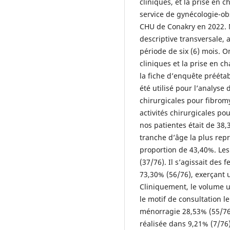
cliniques, et la prise en 
service de gynécologie-ob
CHU de Conakry en 2022. M
descriptive transversale, 
période de six (6) mois. O
cliniques et la prise en c
la fiche d’enquête préétab
été utilisé pour l’analyse 
chirurgicales pour fibro
activités chirurgicales p
nos patientes était de 38,
tranche d’âge la plus repr
proportion de 43,40%. Les
(37/76). Il s’agissait des
73,30% (56/76), exerçant 
Cliniquement, le volume u
le motif de consultation l
ménorragie 28,53% (55/76),
réalisée dans 9,21% (7/76