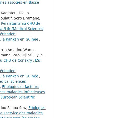
ômes associés en Basse
Kadiatou, Diallo
oulatif, Soro Dramane,
) Persistants au CHU de
ural/Life/Medical Sciences
érisation
ou à Kankan en Guinée
,
hierno Amadou Wann ,
ane Soro , Djibril Sylla ,
s au CHU de Conakry
,
ESI
érisation
ou à Kankan en Guinée
,
Medical Sciences
w,
Etiologies et facteurs
des maladies infectieuses
(European Scientific
dou Saliou Sow,
Etiologies
 au service des maladies