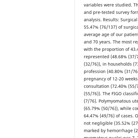
variables were studied. T
and pre-tested survey for
analysis. Results: Surgica
55.47% (76/137) of surgica
average age of our patien
and 70 years. The most re
with the proportion of 4
represented (48.68% (37/
(32/76)), in households (7
profession (40.80% (31/76)
pregnancy of 12-20 weeks
consultation (72.40% (55/
(55/76)). The FIGO classi
(7/76). Polymyomatous ut
(65.79% (50/76)), while c
64.47% (49/76) of cases. 
not negligible (35.52% (2
marked by hemorrhage (2
myomatous nuclei was 7. T