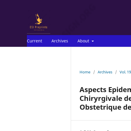
Current
Archives
About
Home
/
Archives
/
Vol. 1
Aspects Epidem
Chiryrgivale d
Obstetrique de