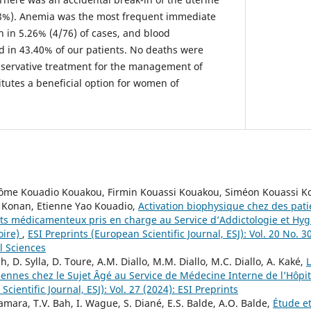
.78%). Anemia was the most frequent immediate
n in 5.26% (4/76) of cases, and blood
 in 43.40% of our patients. No deaths were
nservative treatment for the management of
tutes a beneficial option for women of
rôme Kouadio Kouakou, Firmin Kouassi Kouakou, Siméon Kouassi Ko
i Konan, Etienne Yao Kouadio,
Activation biophysique chez des pat
nts médicamenteux pris en charge au Service d’Addictologie et H
oire)
,
ESI Preprints (European Scientific Journal, ESJ): Vol. 20 No. 30
l Sciences
, D. Sylla, D. Toure, A.M. Diallo, M.M. Diallo, M.C. Diallo, A. Kaké,
iennes chez le Sujet Âgé au Service de Médecine Interne de l’Hôpi
cientific Journal, ESJ): Vol. 27 (2024): ESI Preprints
mara, T.V. Bah, I. Wague, S. Diané, E.S. Balde, A.O. Balde,
Étude e