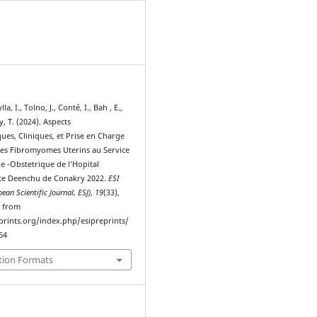
5
a, I., Tolno, J., Conté, I., Bah , E.,
y, T. (2024). Aspects
ues, Cliniques, et Prise en Charge
des Fibromyomes Uterins au Service
e -Obstetrique de l’Hopital
ce Deenchu de Conakry 2022.
ESI
ean Scientific Journal, ESJ)
,
19
(33),
d from
eprints.org/index.php/esipreprints/
64
tion Formats