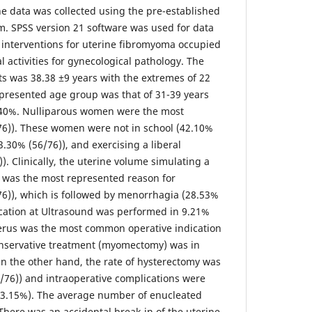
he data was collected using the pre-established
m. SPSS version 21 software was used for data
l interventions for uterine fibromyoma occupied
l activities for gynecological pathology. The
ts was 38.38 ±9 years with the extremes of 22
presented age group was that of 31-39 years
3.40%. Nulliparous women were the most
76)). These women were not in school (42.10%
3.30% (56/76)), and exercising a liberal
). Clinically, the uterine volume simulating a
 was the most represented reason for
76)), which is followed by menorrhagia (28.53%
fication at Ultrasound was performed in 9.21%
erus was the most common operative indication
onservative treatment (myomectomy) was in
On the other hand, the rate of hysterectomy was
7/76)) and intraoperative complications were
3.15%). The average number of enucleated
here was an accidental break-in of the uterine