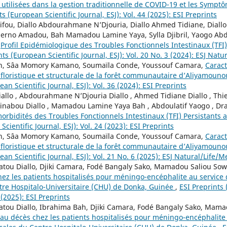
 utilisées dans la gestion traditionnelle de COVID-19 et les Sympt
ts (European Scientific Journal, ESJ): Vol. 44 (2025): ESI Preprints
fou, Diallo Abdourahmane N’Djouria, Diallo Ahmed Tidiane, Diallo 
erno Amadou, Bah Mamadou Lamine Yaya, Sylla Djibril, Yaogo Abd
,
Profil Epidémiologique des Troubles Fonctionnels Intestinaux (TFI
nts (European Scientific Journal, ESJ): Vol. 20 No. 3 (2024): ESJ Nat
h, Sâa Momory Kamano, Soumaïla Conde, Youssouf Camara,
Caract
loristique et structurale de la forêt communautaire d’Aliyamoun
an Scientific Journal, ESJ): Vol. 36 (2024): ESI Preprints
llo , Abdourahmane N’Djouria Diallo , Ahmed Tidiane Diallo , T
éinabou Diallo , Mamadou Lamine Yaya Bah , Abdoulatif Yaogo , Dram
omorbidités des Troubles Fonctionnels Intestinaux (TFI) Persistant
cientific Journal, ESJ): Vol. 24 (2023): ESI Preprints
h, Sâa Momory Kamano, Soumaïla Conde, Youssouf Camara,
Caract
loristique et structurale de la forêt communautaire d’Aliyamoun
ean Scientific Journal, ESJ): Vol. 21 No. 6 (2025): ESJ Natural/Life/
tou Diallo, Djiki Camara, Fodé Bangaly Sako, Mamadou Saliou So
hez les patients hospitalisés pour méningo-encéphalite au service 
ntre Hospitalo-Universitaire (CHU) de Donka, Guinée
,
ESI Preprints 
7 (2025): ESI Preprints
tou Diallo, Ibrahima Bah, Djiki Camara, Fodé Bangaly Sako, Mama
s au décès chez les patients hospitalisés pour méningo-encéphalite