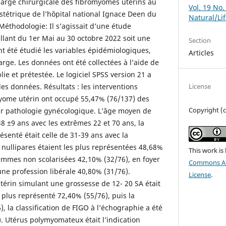
charge chirurgicale des fibromyomes utérins au
Vol. 19 No.
stétrique de l’hôpital national Ignace Deen du
Natural/Li
éthodologie: Il s’agissait d’une étude
allant du 1er Mai au 30 octobre 2022 soit une
Section
nt été étudié les variables épidémiologiques,
Articles
harge. Les données ont été collectées à l’aide de
lie et prétestée. Le logiciel SPSS version 21 a
des données. Résultats : les interventions
License
myome utérin ont occupé 55,47% (76/137) des
Copyright (c
our pathologie gynécologique. L’âge moyen de
38 ±9 ans avec les extrêmes 22 et 70 ans, la
ésenté était celle de 31-39 ans avec la
 nullipares étaient les plus représentées 48,68%
This work is
 femmes non scolarisées 42,10% (32/76), en foyer
Commons Att
une profession libérale 40,80% (31/76).
License
.
térin simulant une grossesse de 12- 20 SA était
e plus représenté 72,40% (55/76), puis la
 la classification de FIGO à l’échographie a été
). Utérus polymyomateux était l’indication