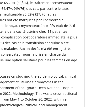
ue 65,79% (50/76), le traitement conservateur
64,47% (49/76) des cas, par contre le taux
s négligeable 35,52% (27/76) et les
ires ont été marquées par l’hémorragie
n de noyaux myomateux énucléés était de 7. Il
telle de la cavité utérine chez 15 patientes
a complication post opératoire immédiate la plus
6) des cas et la transfusion sanguine a été
os malades. Aucun décès n’a été enregistré.
t conservateur pour la prise en charge du
ue une option salutaire pour les femmes en âge
ocuses on studying the epidemiological, clinical
nagement of uterine fibromyomas in the
partment of the Ignace Deen National Hospital
in 2022. Methodology: This was a cross-sectional
g from May 1 to October 30, 2022, within a
 Epidemiological, clinical, and management