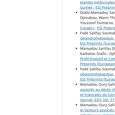
plantes médicinales
Guinée
,
ESI Preprin
Diallo Mamadou Sari
Djenabou, Wann Thi
Youssouf Oumarou
Conakry
,
ESI Prepri
Fodé Salifou Souma
géomorphologique, f
ESI Preprints (Europe
Mamadou Sarifou Dia
Kadiatou Diallo , Dj
Profil Evolutif et C
Preprints (European S
Fodé Salifou Souma
géomorphologique, f
ESI Preprints (Europ
Mamadou Oury Safia
associés au décès c
et tropicales du Ce
Journal, ESJ): Vol. 3
Mamadou Oury Safia
et facteurs associé