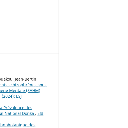
uakou, Jean-Bertin
ients schizophrènes sous
ygiène Mentale (SAHM)
 (2024): ESJ
La Prévalence des
tal National Donka
,
ESI
thnobotanique des