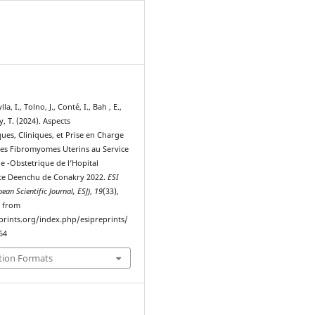
5
a, I., Tolno, J., Conté, I., Bah , E.,
y, T. (2024). Aspects
ues, Cliniques, et Prise en Charge
des Fibromyomes Uterins au Service
e -Obstetrique de l’Hopital
ce Deenchu de Conakry 2022.
ESI
ean Scientific Journal, ESJ)
,
19
(33),
d from
eprints.org/index.php/esipreprints/
64
tion Formats