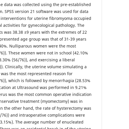
he data was collected using the pre-established
m. SPSS version 21 software was used for data
l interventions for uterine fibromyoma occupied
l activities for gynecological pathology. The
ts was 38.38 ±9 years with the extremes of 22
presented age group was that of 31-39 years
3.40%. Nulliparous women were the most
76)). These women were not in school (42.10%
3.30% (56/76)), and exercising a liberal
). Clinically, the uterine volume simulating a
 was the most represented reason for
76)), which is followed by menorrhagia (28.53%
fication at Ultrasound was performed in 9.21%
erus was the most common operative indication
onservative treatment (myomectomy) was in
On the other hand, the rate of hysterectomy was
7/76)) and intraoperative complications were
3.15%). The average number of enucleated
here was an accidental break-in of the uterine