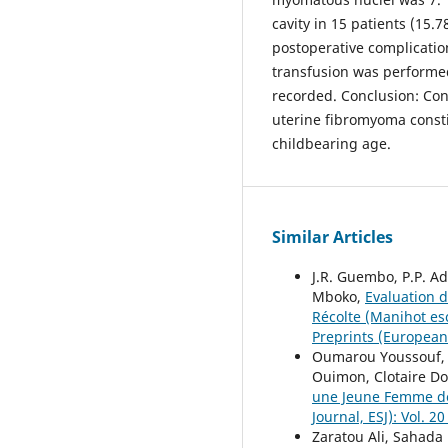
cavity in 15 patients (15
postoperative complicatio
transfusion was performed
recorded. Conclusion: Co
uterine fibromyoma consti
childbearing age.
Similar Articles
J.R. Guembo, P.P. Ad
Mboko,
Evaluation d
Récolte (Manihot es
Preprints (European 
Oumarou Youssouf, M
Ouimon, Clotaire D
une Jeune Femme de 
Journal, ESJ): Vol. 2
Zaratou Ali, Sahada