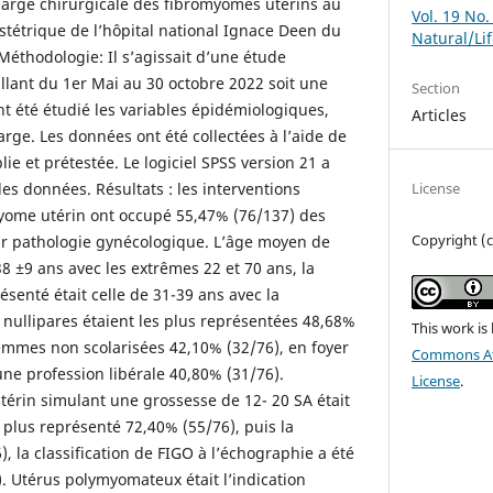
charge chirurgicale des fibromyomes utérins au
Vol. 19 No.
stétrique de l’hôpital national Ignace Deen du
Natural/Li
éthodologie: Il s’agissait d’une étude
allant du 1er Mai au 30 octobre 2022 soit une
Section
nt été étudié les variables épidémiologiques,
Articles
harge. Les données ont été collectées à l’aide de
lie et prétestée. Le logiciel SPSS version 21 a
des données. Résultats : les interventions
License
myome utérin ont occupé 55,47% (76/137) des
Copyright (c
our pathologie gynécologique. L’âge moyen de
38 ±9 ans avec les extrêmes 22 et 70 ans, la
ésenté était celle de 31-39 ans avec la
 nullipares étaient les plus représentées 48,68%
This work is
 femmes non scolarisées 42,10% (32/76), en foyer
Commons Att
une profession libérale 40,80% (31/76).
License
.
térin simulant une grossesse de 12- 20 SA était
e plus représenté 72,40% (55/76), puis la
 la classification de FIGO à l’échographie a été
). Utérus polymyomateux était l’indication