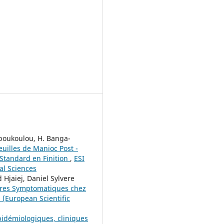
aboukoulou, H. Banga-
uilles de Manioc Post -
 Standard en Finition
,
ESI
cal Sciences
jaiej, Daniel Sylvere
aires Symptomatiques chez
s (European Scientific
pidémiologiques, cliniques