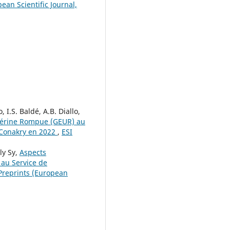
ean Scientific Journal,
, I.S. Baldé, A.B. Diallo,
utérine Rompue (GEUR) au
 Conakry en 2022
,
ESI
ly Sy,
Aspects
 au Service de
Preprints (European