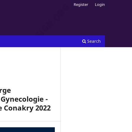
Register
Login
Search
arge
 Gynecologie -
e Conakry 2022