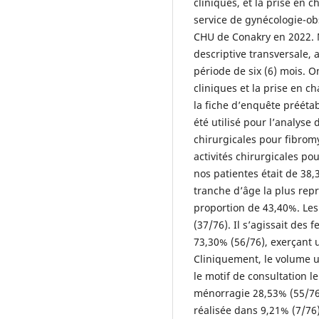
cliniques, et la prise en 
service de gynécologie-ob
CHU de Conakry en 2022. M
descriptive transversale, 
période de six (6) mois. O
cliniques et la prise en c
la fiche d’enquête préétab
été utilisé pour l’analyse 
chirurgicales pour fibro
activités chirurgicales p
nos patientes était de 38,
tranche d’âge la plus repr
proportion de 43,40%. Les
(37/76). Il s’agissait des
73,30% (56/76), exerçant 
Cliniquement, le volume u
le motif de consultation l
ménorragie 28,53% (55/76),
réalisée dans 9,21% (7/76