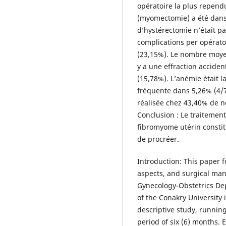
opératoire la plus repend
(myomectomie) a été dans 
d’hystérectomie n’était pa
complications per opérato
(23,15%). Le nombre moye
y a une effraction acciden
(15,78%). L’anémie était l
fréquente dans 5,26% (4/7
réalisée chez 43,40% de n
Conclusion : Le traitemen
fibromyome utérin constit
de procréer.
Introduction: This paper f
aspects, and surgical ma
Gynecology-Obstetrics De
of the Conakry University 
descriptive study, runnin
period of six (6) months.