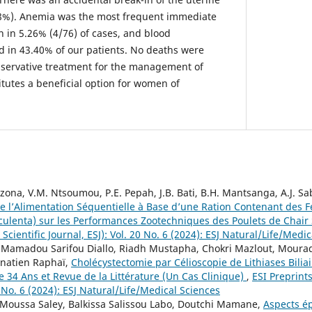
.78%). Anemia was the most frequent immediate
n in 5.26% (4/76) of cases, and blood
 in 43.40% of our patients. No deaths were
nservative treatment for the management of
tutes a beneficial option for women of
zona, V.M. Ntsoumou, P.E. Pepah, J.B. Bati, B.H. Mantsanga, A.J. S
e l’Alimentation Séquentielle à Base d’une Ration Contenant des Fe
culenta) sur les Performances Zootechniques des Poulets de Chair
Scientific Journal, ESJ): Vol. 20 No. 6 (2024): ESJ Natural/Life/Medi
amadou Sarifou Diallo, Riadh Mustapha, Chokri Mazlout, Mourad H
onatien Raphaï,
Cholécystectomie par Célioscopie de Lithiases Bili
34 Ans et Revue de la Littérature (Un Cas Clinique)
,
ESI Preprint
0 No. 6 (2024): ESJ Natural/Life/Medical Sciences
 Moussa Saley, Balkissa Salissou Labo, Doutchi Mamane,
Aspects é