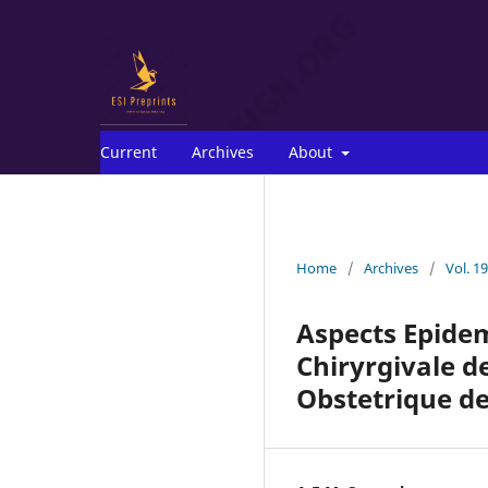
Current
Archives
About
Home
/
Archives
/
Vol. 1
Aspects Epidem
Chiryrgivale d
Obstetrique de