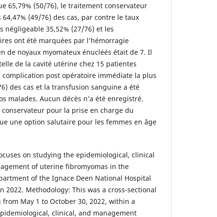
ue 65,79% (50/76), le traitement conservateur
64,47% (49/76) des cas, par contre le taux
s négligeable 35,52% (27/76) et les
ires ont été marquées par l’hémorragie
n de noyaux myomateux énucléés était de 7. Il
telle de la cavité utérine chez 15 patientes
a complication post opératoire immédiate la plus
6) des cas et la transfusion sanguine a été
os malades. Aucun décès n’a été enregistré.
t conservateur pour la prise en charge du
ue une option salutaire pour les femmes en âge
ocuses on studying the epidemiological, clinical
nagement of uterine fibromyomas in the
partment of the Ignace Deen National Hospital
in 2022. Methodology: This was a cross-sectional
g from May 1 to October 30, 2022, within a
 Epidemiological, clinical, and management