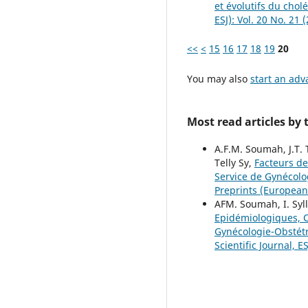
et évolutifs du cho
ESJ): Vol. 20 No. 21
<<
<
15
16
17
18
19
20
You may also
start an adv
Most read articles by
A.F.M. Soumah, J.T. To
Telly Sy,
Facteurs de
Service de Gynécolo
Preprints (European S
AFM. Soumah, I. Sylla
Epidémiologiques, C
Gynécologie-Obstét
Scientific Journal, ES