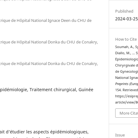
Published
2024-03-2
trique de Hôpital National Ignace Deen du CHU de
How to Cite
trique de Hôpital National Donka du CHU de Conakry,
Soumah, A., Syll
Diallo, M., … S
Epidemiologiq
trique de Hôpital National Donka du CHU de Conakry,
Chiryrgivale 
de Gynecologi
National Igna
Preprints (Europ
idémiologie, Traitement chirurgical, Guinée
154. Retrieve
https://esipr
article/view/8
More Cita
était d’étudier les aspects épidémiologiques,
Issue