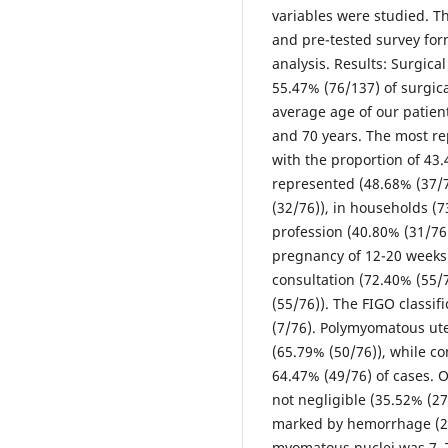
variables were studied. T
and pre-tested survey for
analysis. Results: Surgica
55.47% (76/137) of surgica
average age of our patien
and 70 years. The most re
with the proportion of 4
represented (48.68% (37/
(32/76)), in households (7
profession (40.80% (31/76)
pregnancy of 12-20 weeks
consultation (72.40% (55/
(55/76)). The FIGO classi
(7/76). Polymyomatous ut
(65.79% (50/76)), while c
64.47% (49/76) of cases. 
not negligible (35.52% (2
marked by hemorrhage (2
myomatous nuclei was 7. T