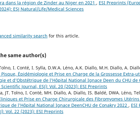
léra dans la région de Zinder au Niger en 2021
,
ESI Preprints (Europ
 (2024): ESJ Natural/Life/Medical Sciences
anced similarity search
for this article.
 the same author(s)
lno, I. Conté, I. Sylla, D.W.A. Léno, A.K. Diallo, M.H. Diallo, A. Diallo
 Рisque, Ėpidémiologie et Prise en Charge de la Grossesse Extra-
gie et d’Obstétrique de l’Hôpital National Ignace Deen du CHU de
cientific Journal, ESJ): Vol. 20 (2023): ESI Preprints
, JT. Tolno, I. Conté, MH. Diallo, A. Diallo, IS. Baldé, DWA. Léno, Tel
liniques et Prise en Charge Chirurgicale des Fibromyomes Utérins
rique de l’Hôpital National Ignace DeenCHU de Conakry 2022
,
ESI 
J): Vol. 22 (2023): ESI Preprints