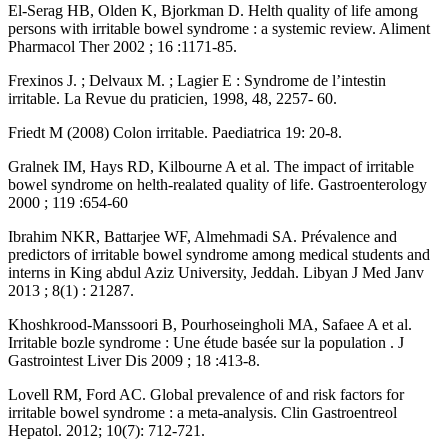
El-Serag HB, Olden K, Bjorkman D. Helth quality of life among
persons with irritable bowel syndrome : a systemic review. Aliment
Pharmacol Ther 2002 ; 16 :1171-85.
Frexinos J. ; Delvaux M. ; Lagier E : Syndrome de l’intestin
irritable. La Revue du praticien, 1998, 48, 2257- 60.
Friedt M (2008) Colon irritable. Paediatrica 19: 20-8.
Gralnek IM, Hays RD, Kilbourne A et al. The impact of irritable
bowel syndrome on helth-realated quality of life. Gastroenterology
2000 ; 119 :654-60
Ibrahim NKR, Battarjee WF, Almehmadi SA. Prévalence and
predictors of irritable bowel syndrome among medical students and
interns in King abdul Aziz University, Jeddah. Libyan J Med Janv
2013 ; 8(1) : 21287.
Khoshkrood-Manssoori B, Pourhoseingholi MA, Safaee A et al.
Irritable bozle syndrome : Une étude basée sur la population . J
Gastrointest Liver Dis 2009 ; 18 :413-8.
Lovell RM, Ford AC. Global prevalence of and risk factors for
irritable bowel syndrome : a meta-analysis. Clin Gastroentreol
Hepatol. 2012; 10(7): 712-721.