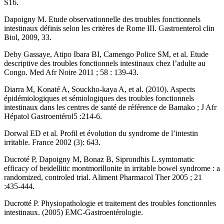
S16.
Dapoigny M. Etude observationnelle des troubles fonctionnels
intestinaux définis selon les critères de Rome III. Gastroenterol clin
Biol, 2009, 33.
Deby Gassaye, Atipo Ibara BI, Camengo Police SM, et al. Etude
descriptive des troubles fonctionnels intestinaux chez l’adulte au
Congo. Med Afr Noire 2011 ; 58 : 139-43.
Diarra M, Konaté A, Souckho-kaya A, et al. (2010). Aspects
épidémiologiques et sémiologiques des troubles fonctionnels
intestinaux dans les centres de santé de référence de Bamako ; J Afr
Hépatol Gastroentérol5 :214-6.
Dorwal ED et al. Profil et évolution du syndrome de l’intestin
irritable. France 2002 (3): 643.
Ducroté P, Dapoigny M, Bonaz B, Siprondhis L.symtomatic
efficacy of beidellitic montmorillonite in irritable bowel syndrome : a
randomized, controled trial. Aliment Pharmacol Ther 2005 ; 21
:435-444.
Ducrotté P. Physiopathologie et traitement des troubles fonctionnles
intestinaux. (2005) EMC-Gastroentérologie.