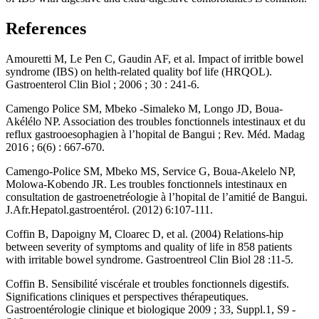
References
Amouretti M, Le Pen C, Gaudin AF, et al. Impact of irritble bowel
syndrome (IBS) on helth-related quality bof life (HRQOL).
Gastroenterol Clin Biol ; 2006 ; 30 : 241-6.
Camengo Police SM, Mbeko -Simaleko M, Longo JD, Boua-
Akélélo NP. Association des troubles fonctionnels intestinaux et du
reflux gastrooesophagien à l’hopital de Bangui ; Rev. Méd. Madag
2016 ; 6(6) : 667-670.
Camengo-Police SM, Mbeko MS, Service G, Boua-Akelelo NP,
Molowa-Kobendo JR. Les troubles fonctionnels intestinaux en
consultation de gastroenetréologie à l’hopital de l’amitié de Bangui.
J.Afr.Hepatol.gastroentérol. (2012) 6:107-111.
Coffin B, Dapoigny M, Cloarec D, et al. (2004) Relations-hip
between severity of symptoms and quality of life in 858 patients
with irritable bowel syndrome. Gastroentreol Clin Biol 28 :11-5.
Coffin B. Sensibilité viscérale et troubles fonctionnels digestifs.
Significations cliniques et perspectives thérapeutiques.
Gastroentérologie clinique et biologique 2009 ; 33, Suppl.1, S9 -