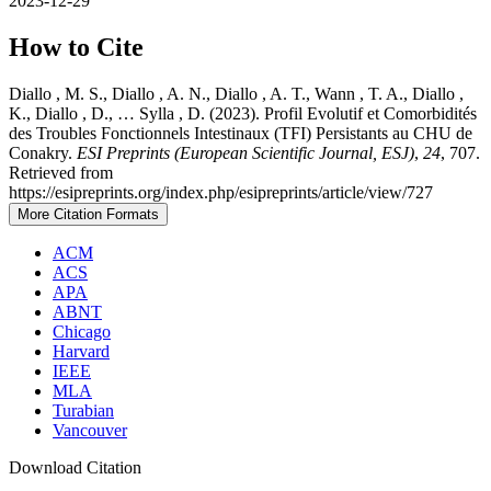
2023-12-29
How to Cite
Diallo , M. S., Diallo , A. N., Diallo , A. T., Wann , T. A., Diallo ,
K., Diallo , D., … Sylla , D. (2023). Profil Evolutif et Comorbidités
des Troubles Fonctionnels Intestinaux (TFI) Persistants au CHU de
Conakry.
ESI Preprints (European Scientific Journal, ESJ)
,
24
, 707.
Retrieved from
https://esipreprints.org/index.php/esipreprints/article/view/727
More Citation Formats
ACM
ACS
APA
ABNT
Chicago
Harvard
IEEE
MLA
Turabian
Vancouver
Download Citation