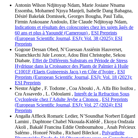
Antonin Wilson Ndjitoyap Ndam, Marie Josiane Ntsama
Essomba, Mohamed Njoya Manjeli, Isabelle Dang Babagna,
Désiré Bakelak Domissek, Georges Bougha, Paul Talla,
Firmin Ankouane Andoulo, Elie Claude Ndjitoyap Ndam,
Indications et résultats des coloscopies chez les sujets âgés de
60 ans et plus à Yaoundé (Cameroun)
,
ESI Preprints
(European Scientific Journal, ESJ): Vol. 38 (2025): ESI
Preprints
Gogoue Dessan Obed, N’Guessan Assiénin Hauverset,
Niamchkechi Jule Leonce, Adou Bini Christophe, Sekou
Diabate,
Effet de Différents Substrats en Période de Stress
Hydrique dans la Croissance des Plants de Palmier à Huile
C1001F (Elaeis Guineensis Jacq.) en Côte d’Ivoire
,
ESI
Preprints (European Scientific Journal, ESJ): Vol. 18 (2023):
ESI Preprints
Nestor Aïgbe , F. Todome , Coa Abouki , A. Alfa Bio Issifou ,
Cra Assavedo , L. Odoulami ,
Interêt de la Refraction Sous
Cycloplegie chez l’Adulte Jeybe a Citonou
,
ESI Preprints
(European Scientific Journal, ESJ): Vol. 27 (2024): ESI
Preprints
Angalla Affleck Romaric Ledier, N’Soundhat Norbert Edgard
Lamini , Daphtone Chabel Nkouala-Kidédé , Ekoya Ondzala
Akoli , Bakalé Francina Eddie Omboumahou , Anah Précieux
Salémo , Honoré Ntsiba , Richard Bileckot ,
Polyarthrite