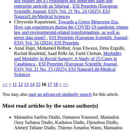
aux risques liés à l’exposition aux pesticides dans une
entreprise agricole au Sénégal
,
ESI Preprints (European
Scientific Journal, ESJ): Vol. 21 No. 24 (2025): ESJ
Natural/Life/Medical Sciences
Chrysoula Kapartziani,
Towards a Green Metaverse Era.
How can experiences during the COVID-19 pandemic trigger
law and environmental-related transformations, as well as
green data input?
,
ESI Preprints (European Scientific Journal,
ESJ): Vol. 34 (2024): ESI Preprints
Amal Hajri, Mohamed Belbsir, Anas Elwassi, Driss Erguibi,
Rachid Boufettal, Saad Rifki Jai, Farid Chehab,
Morbidity
and Mortality in Rectal Surgery: A Study of 25 Cases in
Casablanca
,
ESI Preprints (European Scientific Journal,
ESJ): Vol. 21 No. 15 (2025): ESJ Natural/Life/Medical
Sciences
<<
<
11
12
13
14
15
16
17
18
>
>>
You may also
start an advanced similarity search
for this article.
Most read articles by the same author(s)
Mamadou Sarifou Diallo, Oumarou Youssouf, Mamadou
Oury Safiatou Diallo, Kadiatou Diallo, Djenabou Diallo,
Ahmed Tidiane Diallo, Thierno Amadou Wann, Mamadou