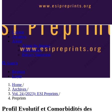
Current
Archives
About
About the Journal
Submissions
Privacy Statement
Search
Register
Login
Home
/
Archives
/
Vol. 24 (2023): ESI Preprints
/
Preprints
Profil Evolutif et Comorbidités des