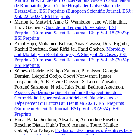
Rhumatoïde: Etude de 10 Observations vues en Consultation
de Rhumatologie au Centre Hospitalier Universitaire de
Brazzaville
,
ESI Preprints (European Scientific Journal, ESJ):
Vol. 22 (2023): ESI Preprints
Marion K. Mutwiri, Anne G. Wambugu, Jane W. Kinuthia,
Lucy Gachenia,
Suicide in Kenyan Universities
,
ESI
Preprints (European Scientific Journal, ESJ): Vol. 18 (2023):
ESI Preprints
Amal Hajri, Mohamed Belbsir, Anas Elwassi, Driss Erguibi,
Rachid Boufettal, Saad Rifki Jai, Farid Chehab,
Morbidity
and Mortality in Rectal Surgery: A Study of 25 Cases
,
ESI
Preprints (European Scientific Journal, ESJ): Vol. 36 (2024):
ESI Preprints
Sèmèvo Rodrigue Kakpo Zannou, Barikissou Georgia
Damien, Léopold Codjo, Coovi Nonwanou Ignace
Tokpanoude, S. E. Elvire Djossou, S. Lorens Zinsalo,
Fortuné Saizonou, N’tcha Jules Ponti, Badirou Aguemon,
Aspects épidémiologique et itinéraire thérapeutique de la
Comorbidité Hypertension artérielle et Diabète dans le
Département du Littoral au Benin en 2023
,
ESI Preprints
(European Scientific Journal, ESJ): Vol. 29 (2024): ESI
Preprints
Bocar Baïla Diédhiou, Absa Lam, Armandine Eusébia
Roseline Diatta, Habib Touré, Aminata Touré, Matilde
Cabral, Mor Ndiaye,
Evaluation des mesures préventives face