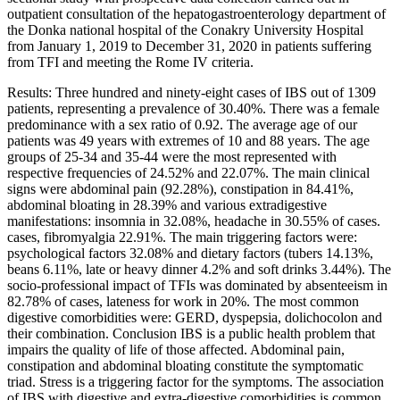
outpatient consultation of the hepatogastroenterology department of
the Donka national hospital of the Conakry University Hospital
from January 1, 2019 to December 31, 2020 in patients suffering
from TFI and meeting the Rome IV criteria.
Results: Three hundred and ninety-eight cases of IBS out of 1309
patients, representing a prevalence of 30.40%. There was a female
predominance with a sex ratio of 0.92. The average age of our
patients was 49 years with extremes of 10 and 88 years. The age
groups of 25-34 and 35-44 were the most represented with
respective frequencies of 24.52% and 22.07%. The main clinical
signs were abdominal pain (92.28%), constipation in 84.41%,
abdominal bloating in 28.39% and various extradigestive
manifestations: insomnia in 32.08%, headache in 30.55% of cases.
cases, fibromyalgia 22.91%. The main triggering factors were:
psychological factors 32.08% and dietary factors (tubers 14.13%,
beans 6.11%, late or heavy dinner 4.2% and soft drinks 3.44%). The
socio-professional impact of TFIs was dominated by absenteeism in
82.78% of cases, lateness for work in 20%. The most common
digestive comorbidities were: GERD, dyspepsia, dolichocolon and
their combination. Conclusion IBS is a public health problem that
impairs the quality of life of those affected. Abdominal pain,
constipation and abdominal bloating constitute the symptomatic
triad. Stress is a triggering factor for the symptoms. The association
of IBS with digestive and extra-digestive comorbidities is common.