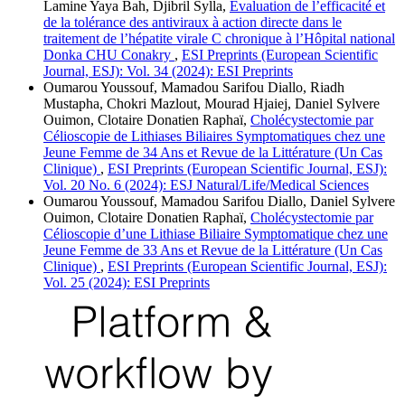
Lamine Yaya Bah, Djibril Sylla,
Evaluation de l’efficacité et
de la tolérance des antiviraux à action directe dans le
traitement de l’hépatite virale C chronique à l’Hôpital national
Donka CHU Conakry
,
ESI Preprints (European Scientific
Journal, ESJ): Vol. 34 (2024): ESI Preprints
Oumarou Youssouf, Mamadou Sarifou Diallo, Riadh
Mustapha, Chokri Mazlout, Mourad Hjaiej, Daniel Sylvere
Ouimon, Clotaire Donatien Raphaï,
Cholécystectomie par
Célioscopie de Lithiases Biliaires Symptomatiques chez une
Jeune Femme de 34 Ans et Revue de la Littérature (Un Cas
Clinique)
,
ESI Preprints (European Scientific Journal, ESJ):
Vol. 20 No. 6 (2024): ESJ Natural/Life/Medical Sciences
Oumarou Youssouf, Mamadou Sarifou Diallo, Daniel Sylvere
Ouimon, Clotaire Donatien Raphaï,
Cholécystectomie par
Célioscopie d’une Lithiase Biliaire Symptomatique chez une
Jeune Femme de 33 Ans et Revue de la Littérature (Un Cas
Clinique)
,
ESI Preprints (European Scientific Journal, ESJ):
Vol. 25 (2024): ESI Preprints