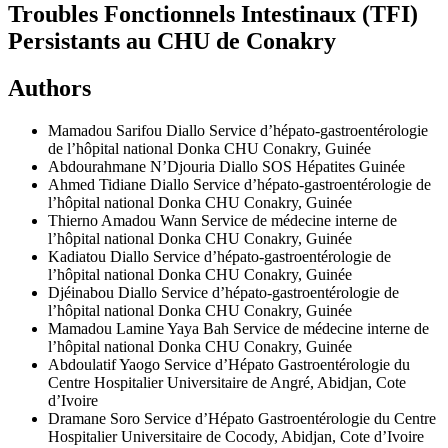
Troubles Fonctionnels Intestinaux (TFI)
Persistants au CHU de Conakry
Authors
Mamadou Sarifou Diallo
Service d’hépato-gastroentérologie
de l’hôpital national Donka CHU Conakry, Guinée
Abdourahmane N’Djouria Diallo
SOS Hépatites Guinée
Ahmed Tidiane Diallo
Service d’hépato-gastroentérologie de
l’hôpital national Donka CHU Conakry, Guinée
Thierno Amadou Wann
Service de médecine interne de
l’hôpital national Donka CHU Conakry, Guinée
Kadiatou Diallo
Service d’hépato-gastroentérologie de
l’hôpital national Donka CHU Conakry, Guinée
Djéinabou Diallo
Service d’hépato-gastroentérologie de
l’hôpital national Donka CHU Conakry, Guinée
Mamadou Lamine Yaya Bah
Service de médecine interne de
l’hôpital national Donka CHU Conakry, Guinée
Abdoulatif Yaogo
Service d’Hépato Gastroentérologie du
Centre Hospitalier Universitaire de Angré, Abidjan, Cote
d’Ivoire
Dramane Soro
Service d’Hépato Gastroentérologie du Centre
Hospitalier Universitaire de Cocody, Abidjan, Cote d’Ivoire