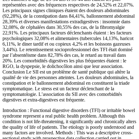
représentées avec des fréquences respectives de 24,52% et 22,07%.
Les principaux signes cliniques étaient des douleurs abdominales
(92,28%), de la constipation dans 84,41%, ballonnement abdominal
28,39% et diverses manifestations extradigestives : insomnie dans
32,08%, de céphalées dans 30,55% des cas, de la fibromyalgie
22,91%. Les principaux facteurs déclenchants étaient : les facteurs
psychologiques 32,08% et alimentaires (tubercules 14,13%, haricot
6,11%, le diner tardif et ou copieux 4,2% et les boissons gazeuses
3,44%). Le retentissement socioprofessionnel des TFI était dominé
par l’absentéisme dans 82,78% des cas, le retard au travail dans
20%. Les comorbidités digestives les plus fréquentes étaient : le
RGO, la dyspepsie, le dolichocôlon ainsi que leur association.
Conclusion Le SII est un problème de santé publique qui altère la
qualité de vie des personnes atteintes. Les douleurs abdominales, la
constipation et le ballonnement abdominal en constituent la triade
symptomatique. Le stress est un facteur déclenchant de la
symptomatologie. L’association du SII avec des comorbidités
digestives et extra-digestives est fréquente.
Introduction : Functional digestive disorders (TFI) or irritable bowel
syndrome represent a real public health problem. Although this
condition is not life-threatening, it significantly and chronically alters
the quality of life of patients. The etiology is poorly understood and
many factors are involved. Methods : This was a descriptive cross-
sectional study with prospective data collection carried out in