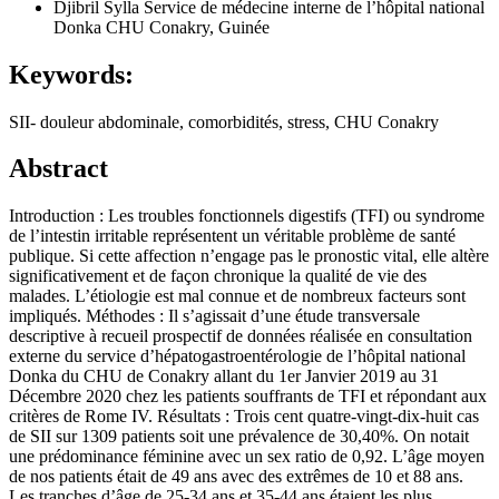
Djibril Sylla
Service de médecine interne de l’hôpital national
Donka CHU Conakry, Guinée
Keywords:
SII- douleur abdominale, comorbidités, stress, CHU Conakry
Abstract
Introduction : Les troubles fonctionnels digestifs (TFI) ou syndrome
de l’intestin irritable représentent un véritable problème de santé
publique. Si cette affection n’engage pas le pronostic vital, elle altère
significativement et de façon chronique la qualité de vie des
malades. L’étiologie est mal connue et de nombreux facteurs sont
impliqués. Méthodes : Il s’agissait d’une étude transversale
descriptive à recueil prospectif de données réalisée en consultation
externe du service d’hépatogastroentérologie de l’hôpital national
Donka du CHU de Conakry allant du 1er Janvier 2019 au 31
Décembre 2020 chez les patients souffrants de TFI et répondant aux
critères de Rome IV. Résultats : Trois cent quatre-vingt-dix-huit cas
de SII sur 1309 patients soit une prévalence de 30,40%. On notait
une prédominance féminine avec un sex ratio de 0,92. L’âge moyen
de nos patients était de 49 ans avec des extrêmes de 10 et 88 ans.
Les tranches d’âge de 25-34 ans et 35-44 ans étaient les plus