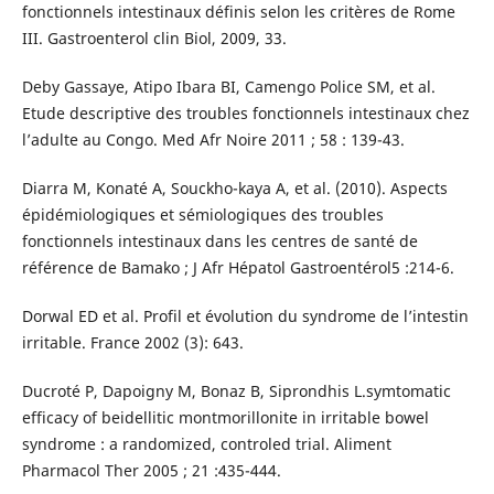
fonctionnels intestinaux définis selon les critères de Rome
III. Gastroenterol clin Biol, 2009, 33.
Deby Gassaye, Atipo Ibara BI, Camengo Police SM, et al.
Etude descriptive des troubles fonctionnels intestinaux chez
l’adulte au Congo. Med Afr Noire 2011 ; 58 : 139-43.
Diarra M, Konaté A, Souckho-kaya A, et al. (2010). Aspects
épidémiologiques et sémiologiques des troubles
fonctionnels intestinaux dans les centres de santé de
référence de Bamako ; J Afr Hépatol Gastroentérol5 :214-6.
Dorwal ED et al. Profil et évolution du syndrome de l’intestin
irritable. France 2002 (3): 643.
Ducroté P, Dapoigny M, Bonaz B, Siprondhis L.symtomatic
efficacy of beidellitic montmorillonite in irritable bowel
syndrome : a randomized, controled trial. Aliment
Pharmacol Ther 2005 ; 21 :435-444.