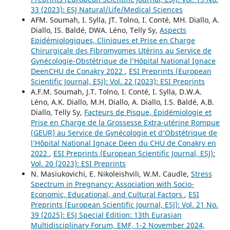
33 (2023): ESJ Natural/Life/Medical Sciences
AFM. Soumah, I. Sylla, JT. Tolno, I. Conté, MH. Diallo, A.
Diallo, IS. Baldé, DWA. Léno, Telly Sy,
Aspects
Epidémiologiques, Cliniques et Prise en Charge
Chirurgicale des Fibromyomes Utérins au Service de
Gynécologie-Obstétrique de l’Hôpital National Ignace
DeenCHU de Conakry 2022
,
ESI Preprints (European
Scientific Journal, ESJ): Vol. 22 (2023): ESI Preprints
A.F.M. Soumah, J.T. Tolno, I. Conté, I. Sylla, D.W.A.
Léno, A.K. Diallo, M.H. Diallo, A. Diallo, I.S. Baldé, A.B.
Diallo, Telly Sy,
Facteurs de Рisque, Ėpidémiologie et
Prise en Charge de la Grossesse Extra-utérine Rompue
(GEUR) au Service de Gynécologie et d’Obstétrique de
l’Hôpital National Ignace Deen du CHU de Conakry en
2022
,
ESI Preprints (European Scientific Journal, ESJ):
Vol. 20 (2023): ESI Preprints
N. Masiukovichi, E. Nikoleishvili, W.M. Caudle,
Stress
Spectrum in Pregnancy: Association with Socio-
Economic, Educational, and Cultural Factors
,
ESI
Preprints (European Scientific Journal, ESJ): Vol. 21 No.
39 (2025): ESJ Special Edition: 13th Eurasian
Multidisciplinary Forum, EMF, 1-2 November 2024,