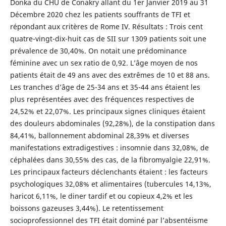
Donka du CHU de Conakry allant du 1er Janvier 2019 au 31
Décembre 2020 chez les patients souffrants de TFI et
répondant aux critères de Rome IV. Résultats : Trois cent
quatre-vingt-dix-huit cas de SII sur 1309 patients soit une
prévalence de 30,40%. On notait une prédominance
féminine avec un sex ratio de 0,92. L’âge moyen de nos
patients était de 49 ans avec des extrêmes de 10 et 88 ans.
Les tranches d’âge de 25-34 ans et 35-44 ans étaient les
plus représentées avec des fréquences respectives de
24,52% et 22,07%. Les principaux signes cliniques étaient
des douleurs abdominales (92,28%), de la constipation dans
84,41%, ballonnement abdominal 28,39% et diverses
manifestations extradigestives : insomnie dans 32,08%, de
céphalées dans 30,55% des cas, de la fibromyalgie 22,91%.
Les principaux facteurs déclenchants étaient : les facteurs
psychologiques 32,08% et alimentaires (tubercules 14,13%,
haricot 6,11%, le diner tardif et ou copieux 4,2% et les
boissons gazeuses 3,44%). Le retentissement
socioprofessionnel des TFI était dominé par l’absentéisme