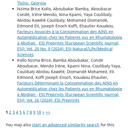
Tbilisi, Georgia
Nzima Brice Kollo, Aboubakar Bamba, Aboubacar
Condé, Irène Mendo, Nina Kpami, Yaya Coulibaly,
Abidou Kawélé Coulibaly, Mohamed Diomandé,
Edmond Eti, Joseph Enoch Koffi, Ehaulier Kouakou,
Facteurs Associés à la Consommation des AINS en
Automédication chez les Patients vus en Rhumatologie
à Abidjan
,
ESI Preprints (European Scientific Journal,
ESJ): Vol. 20 No. 9 (2024): ESJ Natural/Life/Medical
Sciences
Kollo Nzima Brice, Bamba Aboubakar, Condé
Aboubacar, Mendo Irène, Kpami Nina, Coulibaly Yaya,
Coulibaly Abidou Kawélé, Diomandé Mohamed, Eti
Edmond, Koffi Joseph Enoch, Kouakou Ehaulier,
Facteurs Déterminant la Consommation des AINS en
Automédication chez les Patients vus en Rhumatologie
à Abidjan
,
ESI Preprints (European Scientific Journal,
ESJ): Vol. 26 (2024): ESI Preprints
1
2
3
4
5
6
7
8
9
10
>
>>
You may also
start an advanced similarity search
for this