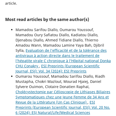
article.
Most read articles by the same author(s)
Mamadou Sarifou Diallo, Oumarou Youssouf,
Mamadou Oury Safiatou Diallo, Kadiatou Diallo,
Djenabou Diallo, Ahmed Tidiane Diallo, Thierno
Amadou Wann, Mamadou Lamine Yaya Bah, Djibril
Sylla,
Evaluation de l’efficacité et de la tolérance des
antiviraux à action directe dans le traitement de
l’hépatite virale C chronique à l’Hôpital national Donka
CHU Conakry
,
ESI Preprints (European Scientific
Journal, ESJ): Vol. 34 (2024): ESI Preprints
Oumarou Youssouf, Mamadou Sarifou Diallo, Riadh
Mustapha, Chokri Mazlout, Mourad Hjaiej, Daniel
Sylvere Ouimon, Clotaire Donatien Raphaï,
Cholécystectomie par Célioscopie de Lithiases Biliaires
Symptomatiques chez une Jeune Femme de 34 Ans et
Revue de la Littérature (Un Cas Clinique)
,
ESI
Preprints (European Scientific Journal, ESJ): Vol. 20 No.
6 (2024): ESJ Natural/Life/Medical Sciences