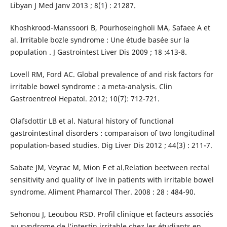
Libyan J Med Janv 2013 ; 8(1) : 21287.
Khoshkrood-Manssoori B, Pourhoseingholi MA, Safaee A et
al. Irritable bozle syndrome : Une étude basée sur la
population . J Gastrointest Liver Dis 2009 ; 18 :413-8.
Lovell RM, Ford AC. Global prevalence of and risk factors for
irritable bowel syndrome : a meta-analysis. Clin
Gastroentreol Hepatol. 2012; 10(7): 712-721.
Olafsdottir LB et al. Natural history of functional
gastrointestinal disorders : comparaison of two longitudinal
population-based studies. Dig Liver Dis 2012 ; 44(3) : 211-7.
Sabate JM, Veyrac M, Mion F et al.Relation beetween rectal
sensitivity and quality of live in patients with irritable bowel
syndrome. Aliment Phamarcol Ther. 2008 : 28 : 484-90.
Sehonou J, Leoubou RSD. Profil clinique et facteurs associés
au syndrome de l’intestin irritable chez les étudiants en