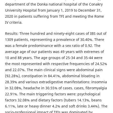
department of the Donka national hospital of the Conakry
University Hospital from January 1, 2019 to December 31,
2020 in patients suffering from TFI and meeting the Rome
IV criteria.
Results: Three hundred and ninety-eight cases of IBS out of
1309 patients, representing a prevalence of 30.40%. There
was a female predominance with a sex ratio of 0.92. The
average age of our patients was 49 years with extremes of
10 and 88 years. The age groups of 25-34 and 35-44 were
the most represented with respective frequencies of 24.52%
and 22.07%. The main clinical signs were abdominal pain
(92.28%), constipation in 84.41%, abdominal bloating in
28.39% and various extradigestive manifestations: insomnia
in 32.08%, headache in 30.55% of cases. cases, fibromyalgia
22.91%. The main triggering factors were: psychological
factors 32.08% and dietary factors (tubers 14.13%, beans
6.11%, late or heavy dinner 4.2% and soft drinks 3.44%). The
socio-professional impact of TFIs was dominated by