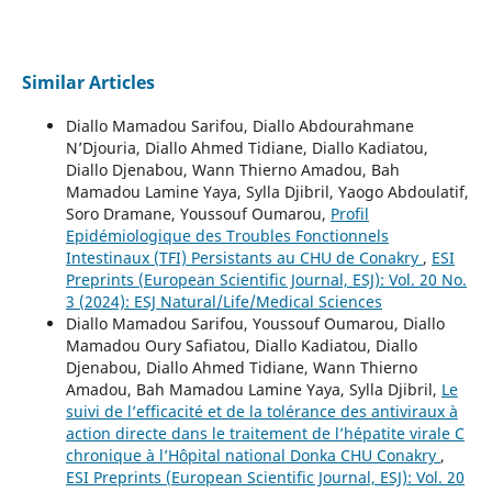
Similar Articles
Diallo Mamadou Sarifou, Diallo Abdourahmane
N’Djouria, Diallo Ahmed Tidiane, Diallo Kadiatou,
Diallo Djenabou, Wann Thierno Amadou, Bah
Mamadou Lamine Yaya, Sylla Djibril, Yaogo Abdoulatif,
Soro Dramane, Youssouf Oumarou,
Profil
Epidémiologique des Troubles Fonctionnels
Intestinaux (TFI) Persistants au CHU de Conakry
,
ESI
Preprints (European Scientific Journal, ESJ): Vol. 20 No.
3 (2024): ESJ Natural/Life/Medical Sciences
Diallo Mamadou Sarifou, Youssouf Oumarou, Diallo
Mamadou Oury Safiatou, Diallo Kadiatou, Diallo
Djenabou, Diallo Ahmed Tidiane, Wann Thierno
Amadou, Bah Mamadou Lamine Yaya, Sylla Djibril,
Le
suivi de l’efficacité et de la tolérance des antiviraux à
action directe dans le traitement de l’hépatite virale C
chronique à l’Hôpital national Donka CHU Conakry
,
ESI Preprints (European Scientific Journal, ESJ): Vol. 20