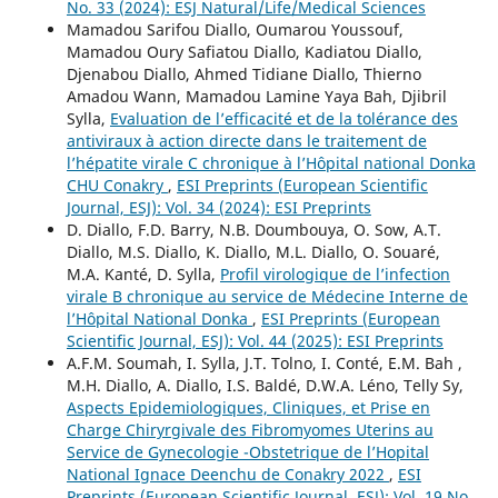
No. 33 (2024): ESJ Natural/Life/Medical Sciences
Mamadou Sarifou Diallo, Oumarou Youssouf,
Mamadou Oury Safiatou Diallo, Kadiatou Diallo,
Djenabou Diallo, Ahmed Tidiane Diallo, Thierno
Amadou Wann, Mamadou Lamine Yaya Bah, Djibril
Sylla,
Evaluation de l’efficacité et de la tolérance des
antiviraux à action directe dans le traitement de
l’hépatite virale C chronique à l’Hôpital national Donka
CHU Conakry
,
ESI Preprints (European Scientific
Journal, ESJ): Vol. 34 (2024): ESI Preprints
D. Diallo, F.D. Barry, N.B. Doumbouya, O. Sow, A.T.
Diallo, M.S. Diallo, K. Diallo, M.L. Diallo, O. Souaré,
M.A. Kanté, D. Sylla,
Profil virologique de l’infection
virale B chronique au service de Médecine Interne de
l’Hôpital National Donka
,
ESI Preprints (European
Scientific Journal, ESJ): Vol. 44 (2025): ESI Preprints
A.F.M. Soumah, I. Sylla, J.T. Tolno, I. Conté, E.M. Bah ,
M.H. Diallo, A. Diallo, I.S. Baldé, D.W.A. Léno, Telly Sy,
Aspects Epidemiologiques, Cliniques, et Prise en
Charge Chiryrgivale des Fibromyomes Uterins au
Service de Gynecologie -Obstetrique de l’Hopital
National Ignace Deenchu de Conakry 2022
,
ESI
Preprints (European Scientific Journal, ESJ): Vol. 19 No.