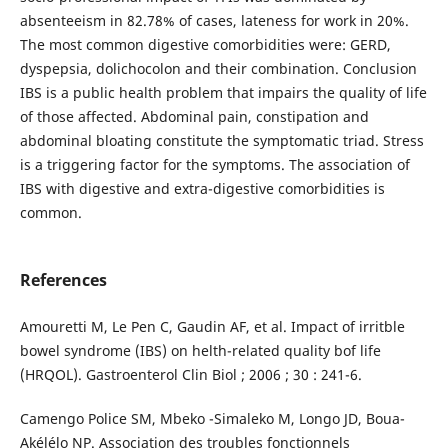
absenteeism in 82.78% of cases, lateness for work in 20%.
The most common digestive comorbidities were: GERD,
dyspepsia, dolichocolon and their combination. Conclusion
IBS is a public health problem that impairs the quality of life
of those affected. Abdominal pain, constipation and
abdominal bloating constitute the symptomatic triad. Stress
is a triggering factor for the symptoms. The association of
IBS with digestive and extra-digestive comorbidities is
common.
References
Amouretti M, Le Pen C, Gaudin AF, et al. Impact of irritble
bowel syndrome (IBS) on helth-related quality bof life
(HRQOL). Gastroenterol Clin Biol ; 2006 ; 30 : 241-6.
Camengo Police SM, Mbeko -Simaleko M, Longo JD, Boua-
Akélélo NP. Association des troubles fonctionnels