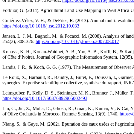
of Environment, 134, 392‑402.
https://doi.org/10.1016/j.rse.2013.03.
Forkuor, G. (2014). Agricultural Land Use Mapping in West Africa Us
Gutiérrez-Vélez, V. H., & DeFries, R. (2013). Annual multi-resoluti
https://doi.org/10.1016/j.rse.2012.10.033
Jansen, L. J. M., Bagnoli, M., & Focacci, M. (2008). Analysis of l
254(2), 308‑326.
https://doi.org/10.1016/j.foreco.2007.08.017
Kouassi, K. H., Konan-Waidhet, A. B., Yao, A. B., Koffi, B., & Kad
of Côte d’Ivoire). Journal of Geographic Information System, 12(05)
Landis, J. R., & Koch, G. G. (1977). The Measurement of Observer A
Le Roux, X., Barbault, R., Baudry, J., Burel, F., Doussan, I., Garnier, 
synergies. Expertise scientifique collective, synthèse du rapport, IN
Leimgruber, P., Kelly, D. S., Steininger, M. K., Brunner, J., Mülle
https://doi.org/10.1017/S0376892905002493
Lin, C., Jin, Z., Mulla, D., Ghosh, R., Guan, K., Kumar, V., & Cai,
of Olive Orchards in Morocco. Remote Sensing, 13(9), 1740.
https:/
Niang, S., & Gaye, M. (2002). Epuration des eaux usées et l’agricul