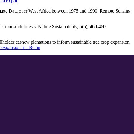
t_2019.pdf
Image Data over West Africa between 1975 and 1990. Remote Sensing,
carbon-rich forests. Nature Sustainability, 5(5), 460‑460.
allholder cashew plantations to inform sustainable tree crop expansion
p_expansion_in_Benin