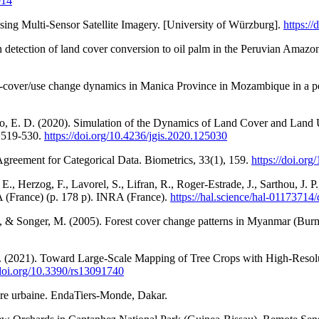
014
ing Multi-Sensor Satellite Imagery. [University of Würzburg].
https:/
on detection of land cover conversion to oil palm in the Peruvian Ama
and-cover/use change dynamics in Manica Province in Mozambique in a 
jo, E. D. (2020). Simulation of the Dynamics of Land Cover and Land
, 519‑530.
https://doi.org/10.4236/jgis.2020.125030
greement for Categorical Data. Biometrics, 33(1), 159.
https://doi.or
E., Herzog, F., Lavorel, S., Lifran, R., Roger-Estrade, J., Sarthou, J. P
RA (France) (p. 178 p). INRA (France).
https://hal.science/hal-0117371
r, T., & Songer, M. (2005). Forest cover change patterns in Myanmar (
 Y. (2021). Toward Large-Scale Mapping of Tree Crops with High-Resol
/doi.org/10.3390/rs13091740
ture urbaine. EndaTiers-Monde, Dakar.