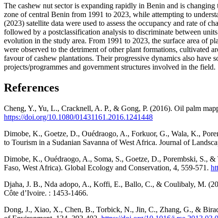
The cashew nut sector is expanding rapidly in Benin and is changing 
zone of central Benin from 1991 to 2023, while attempting to understa
(2023) satellite data were used to assess the occupancy and rate of ch
followed by a postclassification analysis to discriminate between uni
evolution in the study area. From 1991 to 2023, the surface area of p
were observed to the detriment of other plant formations, cultivated ar
favour of cashew plantations. Their progressive dynamics also have 
projects/programmes and government structures involved in the field.
References
Cheng, Y., Yu, L., Cracknell, A. P., & Gong, P. (2016). Oil palm ma
https://doi.org/10.1080/01431161.2016.1241448
Dimobe, K., Goetze, D., Ouédraogo, A., Forkuor, G., Wala, K., Por
to Tourism in a Sudanian Savanna of West Africa. Journal of Landsc
Dimobe, K., Ouédraogo, A., Soma, S., Goetze, D., Porembski, S., & Thi
Faso, West Africa). Global Ecology and Conservation, 4, 559‑571.
ht
Djaha, J. B., Nda adopo, A., Koffi, E., Ballo, C., & Coulibaly, M. (2
Côte d’Ivoire. : 1453-1466.
Dong, J., Xiao, X., Chen, B., Torbick, N., Jin, C., Zhang, G., & Bi