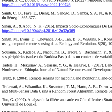
Pereira, S. C., Lopes, C., & Pedro Pedroso, J. (2022). Mapping Cas
https://doi.org/10.1016/j.rsase.2022.100746
Samb, C. O., Faye, E., Dieng, M., Sanogo, D., Samba, S. A. N., & Ko
du Sénégal. 365‑377.
Sinan, A., & Abou, N. K. (2016). Impacts Socio-Economiques De La C
https://doi.org/10.19044/esj.2016.v12n32p369
Singh, M., Evans, D., Chevance, J.-B., Tan, B. S., Wiggins, N., Kong
using temporal remote sensing data. Ecology and Evolution, 8(20), 
Soulama, S., Kadeba, A., Nacoulma, B., Traore, S., Bachmann, Y., & T
ses périphéries (sud-est du Burkina Faso) dans un contexte de variabil
Tadele, H., Mekuriaw, A., Selassie, Y. G., & Tsegaye, L. (2017). 
Northwestern Ethiopia. Journal of Natural Resources and Developme
Treitz, P. (2004). Remote sensing for mapping and monitoring land-co
Tridawati, A., Wikantika, K., Susantoro, T. M., Harto, A. B., Darmaw
and Multi-Sensor Data Using a Random Forest Algorithm. Remote Se
Tuo, G. (2007). Analyse de la filière anacarde en Côte d’Ivoire : S
Université de Bouaké.