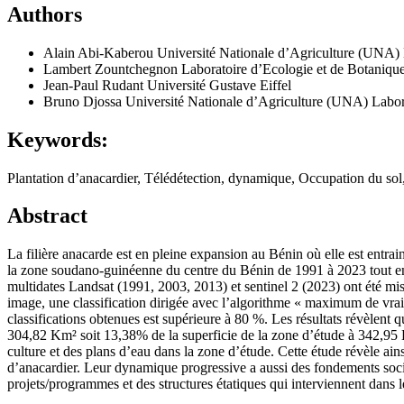
Authors
Alain Abi-Kaberou
Université Nationale d’Agriculture (UNA) 
Lambert Zountchegnon
Laboratoire d’Ecologie et de Botaniqu
Jean-Paul Rudant
Université Gustave Eiffel
Bruno Djossa
Université Nationale d’Agriculture (UNA) Labora
Keywords:
Plantation d’anacardier, Télédétection, dynamique, Occupation du s
Abstract
La filière anacarde est en pleine expansion au Bénin où elle est entrai
la zone soudano-guinéenne du centre du Bénin de 1991 à 2023 tout en e
multidates Landsat (1991, 2003, 2013) et sentinel 2 (2023) ont été mis
image, une classification dirigée avec l’algorithme « maximum de vrais
classifications obtenues est supérieure à 80 %. Les résultats révèlent
304,82 Km² soit 13,38% de la superficie de la zone d’étude à 342,95 K
culture et des plans d’eau dans la zone d’étude. Cette étude révèle ain
d’anacardier. Leur dynamique progressive a aussi des fondements soc
projets/programmes et des structures étatiques qui interviennent dans 