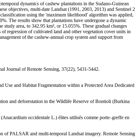
atiotemporal dynamics of cashew plantations in the Sudano-Guinean
hese objectives, multi-date Landsat (1991, 2003, 2013) and Sentinel 2
 classification using the 'maximum likelihood' algorithm was applied,
n 80%. The results show that plantations have undergone a dynamic
 the study area, to 342.95 km², or 15.055%. These gradual changes
 of regression of cultivated land and other vegetation cover units in
l management of the cashew-annual crop system and support from
onal Journal of Remote Sensing, 37(22), 5431‑5442.
d Use and Habitat Fragmentation within a Protected Area Dedicated
ion and deforestation in the Wildlife Reserve of Bontioli (Burkina
 (Anacardium occidentale L.) élites utilisés comme porte–greffe en
ration of PALSAR and multi-temporal Landsat imagery. Remote Sensing