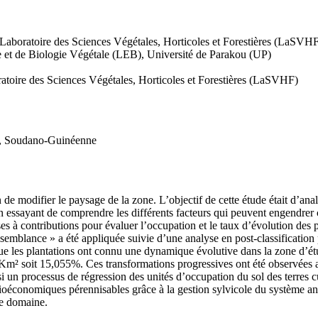
Laboratoire des Sciences Végétales, Horticoles et Forestières (LaSVH
e et de Biologie Végétale (LEB), Université de Parakou (UP)
toire des Sciences Végétales, Horticoles et Forestières (LaSVHF)
ol, Soudano-Guinéenne
n de modifier le paysage de la zone. L’objectif de cette étude était d’a
ssayant de comprendre les différents facteurs qui peuvent engendrer ce
es à contributions pour évaluer l’occupation et le taux d’évolution des 
emblance » a été appliquée suivie d’une analyse en post-classification 
 que les plantations ont connu une dynamique évolutive dans la zone d’ét
m² soit 15,055%. Ces transformations progressives ont été observées au
si un processus de régression des unités d’occupation du sol des terres c
ioéconomiques pérennisables grâce à la gestion sylvicole du système a
le domaine.