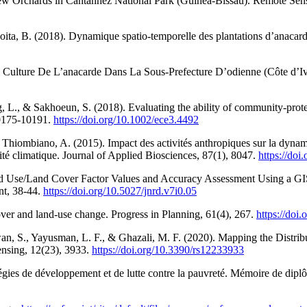
hew Orchards in Cantanhez National Park (Guinea-Bissau). Remote Sen
ita, B. (2018). Dynamique spatio-temporelle des plantations d’anacar
ulture De L’anacarde Dans La Sous-Prefecture D’odienne (Côte d’Ivoi
, L., & Sakhoeun, S. (2018). Evaluating the ability of community-prote
10175‑10191.
https://doi.org/10.1002/ece3.4492
hiombiano, A. (2015). Impact des activités anthropiques sur la dynamiq
ité climatique. Journal of Applied Biosciences, 87(1), 8047.
https://doi
Land Use/Land Cover Factor Values and Accuracy Assessment Using a G
nt, 38‑44.
https://doi.org/10.5027/jnrd.v7i0.05
ver and land-use change. Progress in Planning, 61(4), 267.
https://do
an, S., Yayusman, L. F., & Ghazali, M. F. (2020). Mapping the Distrib
nsing, 12(23), 3933.
https://doi.org/10.3390/rs12233933
tratégies de développement et de lutte contre la pauvreté. Mémoire de 