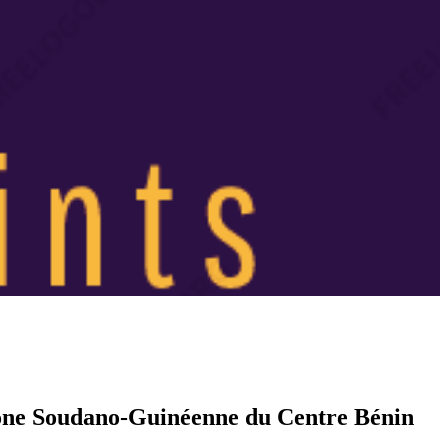
 Zone Soudano-Guinéenne du Centre Bénin