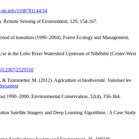
/d-nb.info/1108781144/34
zon. Remote Sensing of Environment, 129, 154‑167.
period of transition (1990–2004). Forest Ecology and Management,
 Use in the Lobo River Watershed Upstream of Nibéhibé (Center-West
g/10.2307/2529310
., & Trommetter, M. (2012). Agriculture et biodiversité. Valoriser les
4/document
Burma) 1990–2000. Environmental Conservation, 32(4), 356‑364.
ution Satellite Imagery and Deep Learning Algorithms : A Case Study