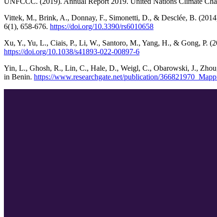
UNFCCC. (2019). Annual Report 2019. United Nations Climate Ch
Vittek, M., Brink, A., Donnay, F., Simonetti, D., & Desclée, B. (
6(1), 658‑676.
https://doi.org/10.3390/rs6010658
Xu, Y., Yu, L., Ciais, P., Li, W., Santoro, M., Yang, H., & Gong, P. (2
https://doi.org/10.1038/s41893-022-00897-6
Yin, L., Ghosh, R., Lin, C., Hale, D., Weigl, C., Obarowski, J., Zhou,
in Benin.
https://www.researchgate.net/publication/366821970_Mapp