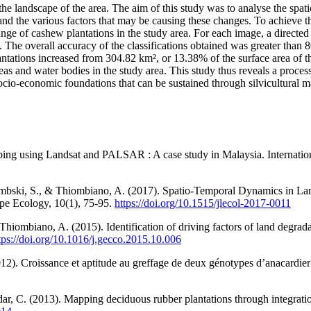
the landscape of the area. The aim of this study was to analyse the sp
nd the various factors that may be causing these changes. To achieve t
ange of cashew plantations in the study area. For each image, a directed
ts. The overall accuracy of the classifications obtained was greater tha
lantations increased from 304.82 km², or 13.38% of the surface area of
eas and water bodies in the study area. This study thus reveals a process
socio-economic foundations that can be sustained through silvicultura
pping using Landsat and PALSAR : A case study in Malaysia. Internati
embski, S., & Thiombiano, A. (2017). Spatio-Temporal Dynamics in Lan
ape Ecology, 10(1), 75‑95.
https://doi.org/10.1515/jlecol-2017-0011
ombiano, A. (2015). Identification of driving factors of land degradat
tps://doi.org/10.1016/j.gecco.2015.10.006
012). Croissance et aptitude au greffage de deux génotypes d’anacardier
radar, C. (2013). Mapping deciduous rubber plantations through integ