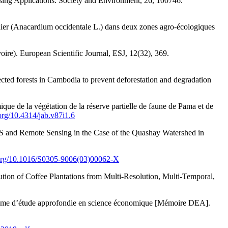
sing Applications: Society and Environment, 26, 100746.
dier (Anacardium occidentale L.) dans deux zones agro-écologiques
re). European Scientific Journal, ESJ, 12(32), 369.
cted forests in Cambodia to prevent deforestation and degradation
ue de la végétation de la réserve partielle de faune de Pama et de
.org/10.4314/jab.v87i1.6
IS and Remote Sensing in the Case of the Quashay Watershed in
i.org/10.1016/S0305-9006(03)00062-X
ution of Coffee Plantations from Multi-Resolution, Multi-Temporal,
diplôme d’étude approfondie en science économique [Mémoire DEA].