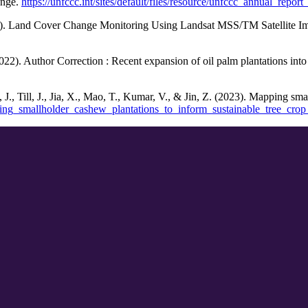
ange.
https://unfccc.int/sites/default/files/resource/unfccc_annual_repor
2014). Land Cover Change Monitoring Using Landsat MSS/TM Satellite 
022). Author Correction : Recent expansion of oil palm plantations into 
 J., Till, J., Jia, X., Mao, T., Kumar, V., & Jin, Z. (2023). Mapping sm
ing_smallholder_cashew_plantations_to_inform_sustainable_tree_cro