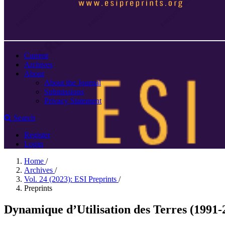
Current
Archives
About
About the Journal
Submissions
Privacy Statement
Search
Register
Login
Home
/
Archives
/
Vol. 24 (2023): ESI Preprints
/
Preprints
Dynamique d’Utilisation des Terres (1991