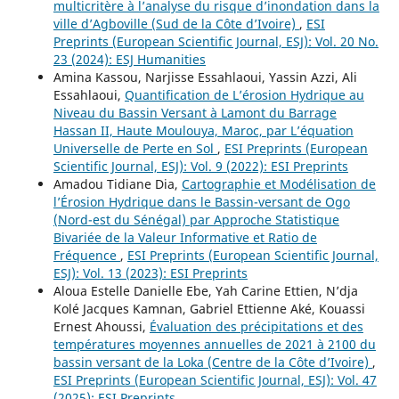
multicritère à l’analyse du risque d’inondation dans la
ville d’Agboville (Sud de la Côte d’Ivoire)
,
ESI
Preprints (European Scientific Journal, ESJ): Vol. 20 No.
23 (2024): ESJ Humanities
Amina Kassou, Narjisse Essahlaoui, Yassin Azzi, Ali
Essahlaoui,
Quantification de L’érosion Hydrique au
Niveau du Bassin Versant à Lamont du Barrage
Hassan II, Haute Moulouya, Maroc, par L’équation
Universelle de Perte en Sol
,
ESI Preprints (European
Scientific Journal, ESJ): Vol. 9 (2022): ESI Preprints
Amadou Tidiane Dia,
Cartographie et Modélisation de
l’Érosion Hydrique dans le Bassin-versant de Ogo
(Nord-est du Sénégal) par Approche Statistique
Bivariée de la Valeur Informative et Ratio de
Fréquence
,
ESI Preprints (European Scientific Journal,
ESJ): Vol. 13 (2023): ESI Preprints
Aloua Estelle Danielle Ebe, Yah Carine Ettien, N’dja
Kolé Jacques Kamnan, Gabriel Ettienne Aké, Kouassi
Ernest Ahoussi,
Évaluation des précipitations et des
températures moyennes annuelles de 2021 à 2100 du
bassin versant de la Loka (Centre de la Côte d’Ivoire)
,
ESI Preprints (European Scientific Journal, ESJ): Vol. 47
(2025): ESI Preprints