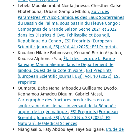
Lebela Mouakoumbat Noida Janesia, Chesther Gatsé
Ebotehouna, Urbain Gampio Mbilou,
Suivi des
Parametres Physico-Chimiques des Eaux Souterraines
du Bassin de l’alima, sous bassin du Fleuve Congo :
Campagnes de Grande Saison Seche 2021 et 2022
dans les Districts d’Oyo, Tchikapika et Boundji,
Republique du Congo
,
ESI Preprints (European
Scientific Journal, ESJ): Vol. 41 (2025): ESI Preprints
Kouakou Hilaire Bohoussou, Kouamé Bertin Akpatou,
Kouassi Alphonse Yao,
État des Lieux de la Faune
Sauvage Mammalienne dans le Département de
Sipilou, Ouest de la Côte d’Ivoire
,
ESI Preprints
(European Scientific Journal, ESJ): Vol. 10 (2022): ESI
Preprints
Oumarou Baba Nana, Mboudou Guillaume Ewodo,
Kepnamou Amadou Diguim, Gabriel Messi,
Cartographie des fractures productives en eau
souterraine dans le bassin versant de la Bénoué :
apport de la géomatique
,
ESI Preprints (European
Scientific Journal, ESJ): Vol. 20 No. 33 (2024): ESJ
Natural/Life/Medical Sciences
Niang Gallo, Faty Abdoulaye, Faye Guilgane,
Etude de