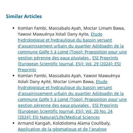
Similar Articles
Komlan Fambi, Massabalo Ayah, Moctar Limam Bawa,
Yawovi Mawuénya Xolali Dany Ayite,
Etude
hydrologique et hydraulique du bassin versant
d’assainissement urbain du quartier Adidoadin de la
commune Golfe 5 à Lomé (Togo): Proposition pour une
gestion pérenne des eaux pluviales
,
ESI Preprints
(European Scientific Journal, ESJ): Vol. 29 (2024): ESI
Preprints
Komlan Fambi, Massabalo Ayah, Yawovi Mawuénya
Xolali Dany Ayité, Moctar Limam Bawa,
Etude
hydrologique et hydraulique du bassin versant
d’assainissement urbain du quartier Adidoadin de la
commune Golfe 5 à Lomé (Togo): Proposition pour une
gestion pérenne des eaux pluviales
,
ESI Preprints
(European Scientific Journal, ESJ): Vol. 20 No. 24
(2024): ESJ Natural/Life/Medical Sciences
Armand Kangah, Kolotioloma Alama Coulibaly,
Application de la géomatique et de l’analyse