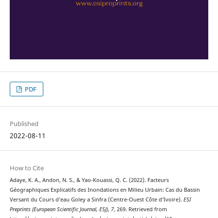
PDF
Published
2022-08-11
How to Cite
Adaye, K. A., Andon, N. S., & Yao-Kouassi, Q. C. (2022). Facteurs
Géographiques Explicatifs des Inondations en Milieu Urbain: Cas du Bassin
Versant du Cours d’eau Goley a Sinfra (Centre-Ouest Côte d’Ivoire).
ESI
Preprints (European Scientific Journal, ESJ)
,
7
, 269. Retrieved from