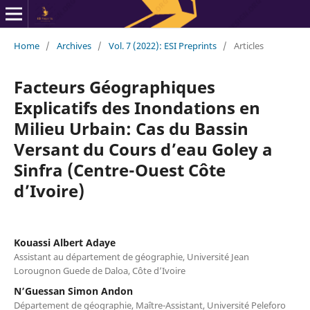
Home
/
Archives
/
Vol. 7 (2022): ESI Preprints
/
Articles
Facteurs Géographiques
Explicatifs des Inondations en
Milieu Urbain: Cas du Bassin
Versant du Cours d’eau Goley a
Sinfra (Centre-Ouest Côte
d’Ivoire)
Kouassi Albert Adaye
Assistant au département de géographie, Université Jean
Lorougnon Guede de Daloa, Côte d’Ivoire
N’Guessan Simon Andon
Département de géographie, Maître-Assistant, Université Peleforo