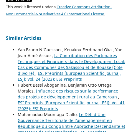
This work is licensed under a
Creative Commons Attribution-
NonCommercial-NoDerivatives 4.0 International License
.
Similar Articles
Yao Bruno N’Guessan , Kouakou Ferdinand Oka , Yao
Jean-Aimé Assue ,
La Contribution des Partenaires
Techniques et Financiers dans le Developpment Local:
Cas des Communes des Sakassou et de Bouake (Cote
d’Ivoire)
,
ESI Preprints (European Scientific Journal,
ESJ): Vol. 24 (2023): ESI Preprints
Hubert Bessi Aboganina, Benjamín Otto Ortega
Morales,
Influence des risques sur la performance
des projets de développement rural au Cameroun
,
ESI Preprints (European Scientific Journal, ESJ): Vol. 41
(2025): ESI Preprints
Mohamadou Mountaga Diallo,
Le Défi d’Une
Gouvernance Territoriale de l’aménagement en
République du Congo Entre Approche Descendante et