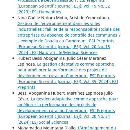
Processus de Décentralisation
,
ESI Preprints
(European Scientific Journal, ESJ): Vol. 19 No. 32
(2023): ESJ Humanities
Nina Gaëlle Nokam Motio, Aristide Yemmafouo,
Gestion de l’environnement dans les villes
industrielles : faillite de la responsabilité sociale des
entreprises ou absence de contrôle des communes ?
L’exemple de Douala au Cameroun
,
ESI Preprints
(European Scientific Journal, ESJ): Vol. 20 No. 15
(2024): ESJ Natural/Life/Medical Sciences
Hubert Bessi Aboganina, Julio César Martínez
Espinosa,
La gestion adaptative comme approche
pour améliorer la performance des projets de
développement rural au Cameroun
,
ESI Preprints
(European Scientific Journal, ESJ): Vol. 35 (2024): ESI
Preprints
Bessi Aboganina Hubert, Martínez Espinosa Julio
César,
La gestion adaptative comme approche pour
améliorer la performance des projets de
développement rural au Cameroun
,
ESI Preprints
(European Scientific Journal, ESJ): Vol. 20 No. 34
(2024): ESJ Social Sciences
Mohamadou Mountaga Diallo,
L’Aménagement du