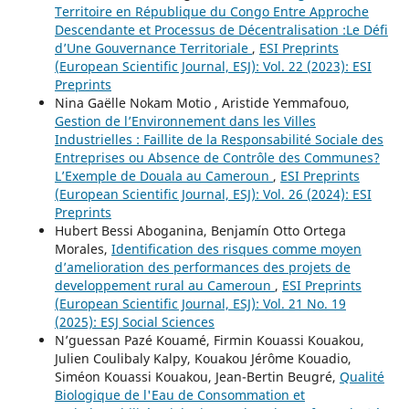
Territoire en République du Congo Entre Approche
Descendante et Processus de Décentralisation :Le Défi
d’Une Gouvernance Territoriale
,
ESI Preprints
(European Scientific Journal, ESJ): Vol. 22 (2023): ESI
Preprints
Nina Gaëlle Nokam Motio , Aristide Yemmafouo,
Gestion de l’Environnement dans les Villes
Industrielles : Faillite de la Responsabilité Sociale des
Entreprises ou Absence de Contrôle des Communes?
L’Exemple de Douala au Cameroun
,
ESI Preprints
(European Scientific Journal, ESJ): Vol. 26 (2024): ESI
Preprints
Hubert Bessi Aboganina, Benjamín Otto Ortega
Morales,
Identification des risques comme moyen
d’amelioration des performances des projets de
developpement rural au Cameroun
,
ESI Preprints
(European Scientific Journal, ESJ): Vol. 21 No. 19
(2025): ESJ Social Sciences
N’guessan Pazé Kouamé, Firmin Kouassi Kouakou,
Julien Coulibaly Kalpy, Kouakou Jérôme Kouadio,
Siméon Kouassi Kouakou, Jean-Bertin Beugré,
Qualité
Biologique de l'Eau de Consommation et