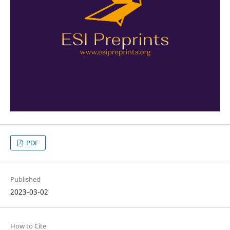
PDF
Published
2023-03-02
How to Cite