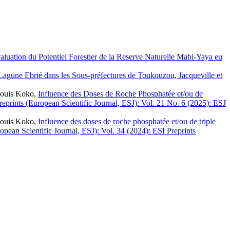
luation du Potentiel Forestier de la Reserve Naturelle Mabi-Yaya eu
agune Ebrié dans les Sous-préfectures de Toukouzou, Jacqueville et
Louis Koko,
Influence des Doses de Roche Phosphatée et/ou de
reprints (European Scientific Journal, ESJ): Vol. 21 No. 6 (2025): ESJ
Louis Koko,
Influence des doses de roche phosphatée et/ou de triple
opean Scientific Journal, ESJ): Vol. 34 (2024): ESI Preprints