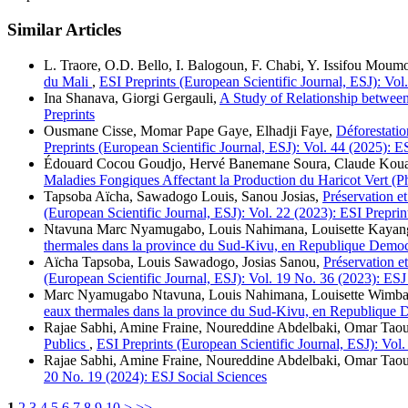
Similar Articles
L. Traore, O.D. Bello, I. Balogoun, F. Chabi, Y. Issifou Moumo
du Mali
,
ESI Preprints (European Scientific Journal, ESJ): Vol.
Ina Shanava, Giorgi Gergauli,
A Study of Relationship between
Preprints
Ousmane Cisse, Momar Pape Gaye, Elhadji Faye,
Déforestatio
Preprints (European Scientific Journal, ESJ): Vol. 44 (2025): E
Édouard Cocou Goudjo, Hervé Banemane Soura, Claude Kouass
Maladies Fongiques Affectant la Production du Haricot Vert (P
Tapsoba Aïcha, Sawadogo Louis, Sanou Josias,
Préservation e
(European Scientific Journal, ESJ): Vol. 22 (2023): ESI Preprin
Ntavuna Marc Nyamugabo, Louis Nahimana, Louisette Kayang
thermales dans la province du Sud-Kivu, en Republique Dem
Aïcha Tapsoba, Louis Sawadogo, Josias Sanou,
Préservation e
(European Scientific Journal, ESJ): Vol. 19 No. 36 (2023): ESJ
Marc Nyamugabo Ntavuna, Louis Nahimana, Louisette Wimba 
eaux thermales dans la province du Sud-Kivu, en Republiqu
Rajae Sabhi, Amine Fraine, Noureddine Abdelbaki, Omar Tao
Publics
,
ESI Preprints (European Scientific Journal, ESJ): Vol.
Rajae Sabhi, Amine Fraine, Noureddine Abdelbaki, Omar Tao
20 No. 19 (2024): ESJ Social Sciences
1
2
3
4
5
6
7
8
9
10
>
>>