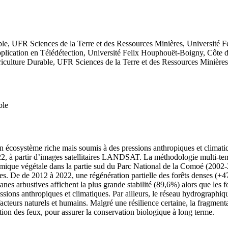
ble, UFR Sciences de la Terre et des Ressources Minières, Université 
plication en Télédétection, Université Felix Houphouët-Boigny, Côte d
riculture Durable, UFR Sciences de la Terre et des Ressources Minière
ble
n écosystème riche mais soumis à des pressions anthropiques et climatiq
22, à partir d’images satellitaires LANDSAT. La méthodologie multi-tem
amique végétale dans la partie sud du Parc National de la Comoé (2002-
s. De de 2012 à 2022, une régénération partielle des forêts denses (+4
nes arbustives affichent la plus grande stabilité (89,6%) alors que les 
sions anthropiques et climatiques. Par ailleurs, le réseau hydrographi
facteurs naturels et humains. Malgré une résilience certaine, la fragment
tion des feux, pour assurer la conservation biologique à long terme.