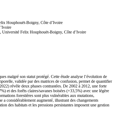
Felix Houphouët-Boigny, Côte d’Ivoire
’Ivoire
s, Université Felix Houphouët-Boigny, Côte d’Ivoire
ues malgré son statut protégé. Cette étude analyse l’évolution de
porelle, validée par des matrices de confusion, permet de quantifier
2022) révèle deux phases contrastées. De 2002 à 2012, une forte
7%) et des forêts claires/savanes boisées (+33,5%) avec une légère
formations forestières sont plus vulnérables aux mutations,
que a considérablement augmenté, illustrant des changements
ation des habitats et les pressions persistantes imposent une gestion