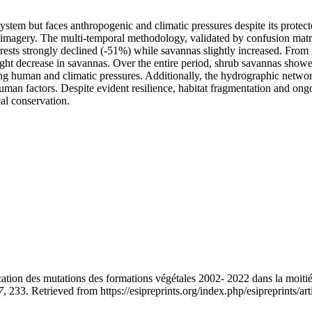
ystem but faces anthropogenic and climatic pressures despite its protect
agery. The multi-temporal methodology, validated by confusion matric
ests strongly declined (-51%) while savannas slightly increased. From 
t decrease in savannas. Over the entire period, shrub savannas showed
ting human and climatic pressures. Additionally, the hydrographic networ
human factors. Despite evident resilience, habitat fragmentation and on
al conservation.
ation des mutations des formations végétales 2002- 2022 dans la moitié
7
, 233. Retrieved from https://esipreprints.org/index.php/esipreprints/ar