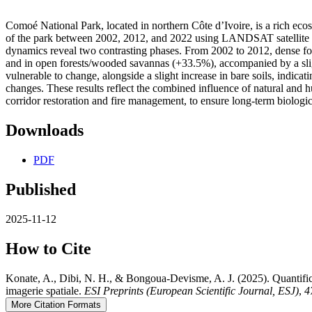
Comoé National Park, located in northern Côte d’Ivoire, is a rich ecos
of the park between 2002, 2012, and 2022 using LANDSAT satellite im
dynamics reveal two contrasting phases. From 2002 to 2012, dense for
and in open forests/wooded savannas (+33.5%), accompanied by a sligh
vulnerable to change, alongside a slight increase in bare soils, indica
changes. These results reflect the combined influence of natural and 
corridor restoration and fire management, to ensure long-term biologic
Downloads
PDF
Published
2025-11-12
How to Cite
Konate, A., Dibi, N. H., & Bongoua-Devisme, A. J. (2025). Quantific
imagerie spatiale.
ESI Preprints (European Scientific Journal, ESJ)
,
4
More Citation Formats