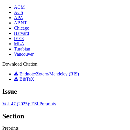
ACM
ACS
APA
ABNT
Chicago
Harvard
IEEE
MLA
Turabian
Vancouver
Download Citation
Endnote/Zotero/Mendeley (RIS)
BibTeX
Issue
Vol. 47 (2025): ESI Preprints
Section
Preprints