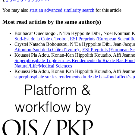
You may also
start an advanced similarity search
for this article.
Most read articles by the same author(s)
Boubacar Ouedraogo , N’Da Hyppolite Dibi , Noël Kouman K
Sud-Est de la Cote d‘Ivoire
,
ESI Preprints (European Scientific
Crystel Natacha Bohoussou, N’Da Hyppolite Dibi, Jean-Jacque
Attoutou (sud de la Côte d’ivoire)
,
ESI Preprints (European Sci
Kouassi Pla Adou, Konan-Kan Hippolith Kouadio, Affi Jea
Superphosphate Triple sur les Rendements du Riz de Bas-Fonds 
Natural/Life/Medical Sciences
Kouassi Pla Adou, Konan-Kan Hippolith Kouadio, Affi Jea
superphosphate sur les rendements du riz de bas-fond affectés pa