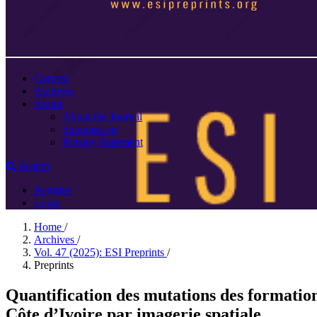
Current
Archives
About
About the Journal
Submissions
Privacy Statement
Search
Register
Login
Home
/
Archives
/
Vol. 47 (2025): ESI Preprints
/
Preprints
Quantification des mutations des formation
Côte d’Ivoire par imagerie spatiale