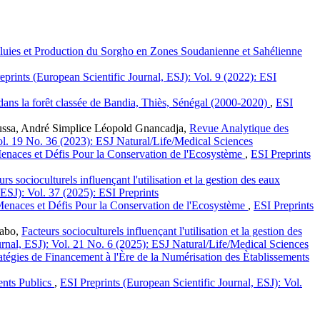
s Pluies et Production du Sorgho en Zones Soudanienne et Sahélienne
eprints (European Scientific Journal, ESJ): Vol. 9 (2022): ESI
dans la forêt classée de Bandia, Thiès, Sénégal (2000-2020)
,
ESI
ssa, André Simplice Léopold Gnancadja,
Revue Analytique des
Vol. 19 No. 36 (2023): ESJ Natural/Life/Medical Sciences
enaces et Défis Pour la Conservation de l'Ecosystème
,
ESI Preprints
urs socioculturels influençant l'utilisation et la gestion des eaux
 ESJ): Vol. 37 (2025): ESI Preprints
Menaces et Défis Pour la Conservation de l'Ecosystème
,
ESI Preprints
gabo,
Facteurs socioculturels influençant l'utilisation et la gestion des
urnal, ESJ): Vol. 21 No. 6 (2025): ESJ Natural/Life/Medical Sciences
atégies de Financement à l'Ère de la Numérisation des Ètablissements
ents Publics
,
ESI Preprints (European Scientific Journal, ESJ): Vol.