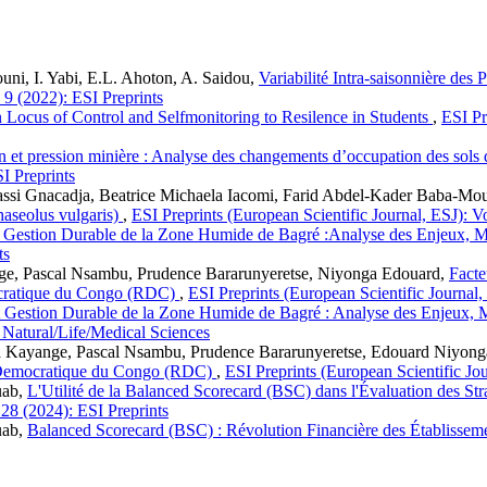
uni, I. Yabi, E.L. Ahoton, A. Saidou,
Variabilité Intra-saisonnière de
 9 (2022): ESI Preprints
 Locus of Control and Selfmonitoring to Resilence in Students
,
ESI Pr
n et pression minière : Analyse des changements d’occupation des sols 
SI Preprints
i Gnacadja, Beatrice Michaela Iacomi, Farid Abdel-Kader Baba-Mou
haseolus vulgaris)
,
ESI Preprints (European Scientific Journal, ESJ): 
t Gestion Durable de la Zone Humide de Bagré :Analyse des Enjeux, M
ts
e, Pascal Nsambu, Prudence Bararunyeretse, Niyonga Edouard,
Facte
ocratique du Congo (RDC)
,
ESI Preprints (European Scientific Journal,
t Gestion Durable de la Zone Humide de Bagré : Analyse des Enjeux, 
 Natural/Life/Medical Sciences
Kayange, Pascal Nsambu, Prudence Bararunyeretse, Edouard Niyon
e Democratique du Congo (RDC)
,
ESI Preprints (European Scientific Jo
uab,
L'Utilité de la Balanced Scorecard (BSC) dans l'Évaluation des Str
 28 (2024): ESI Preprints
uab,
Balanced Scorecard (BSC) : Révolution Financière des Établissem