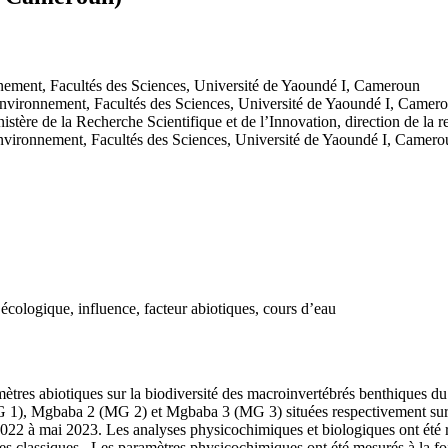
nement, Facultés des Sciences, Université de Yaoundé I, Cameroun
Environnement, Facultés des Sciences, Université de Yaoundé I, Camer
nistère de la Recherche Scientifique et de l’Innovation, direction de la
nvironnement, Facultés des Sciences, Université de Yaoundé I, Camero
écologique, influence, facteur abiotiques, cours d’eau
mètres abiotiques sur la biodiversité des macroinvertébrés benthiques d
MG 1), Mgbaba 2 (MG 2) et Mgbaba 3 (MG 3) situées respectivement sur l
et 2022 à mai 2023. Les analyses physicochimiques et biologiques ont été
s classiques. Les paramètres physicochimiques ont été mesurés à la fois