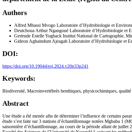
Authors
Alfred Mbassi Mvogo
Laboratoire d’Hydrobiologie et Environ
Deutchoua Arthur Ngangoué
Laboratoire d’Hydrobiologie et 
Gertrude Estelle Yogback
Institut National de Cartographie, Mi
Gideon Aghaindum Ajeagah
Laboratoire d’Hydrobiologie et E
DOI:
https://doi.org/10.19044/esj.2024.v20n33p241
Keywords:
Biodiversité, Macroinvertébrés benthiques, physicochimiques, qualité 
Abstract
Une étude a été menée afin de déterminer l’influence de certains para
étude s’est faite sur 3 stations d’échantillonnage notées Mgbaba 1 (
saisonnière d’échantillonnage, au cours de la période allant de juill
Faculté des Sciences de l’Université de Yaoundé I, suivant les méthode