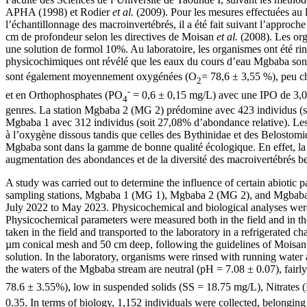
APHA (1998) et Rodier
et al.
(2009). Pour les mesures effectuées au la
l’échantillonnage des macroinvertébrés, il a été fait suivant l’approc
cm de profondeur selon les directives de Moisan
et al.
(2008). Les orga
une solution de formol 10%. Au laboratoire, les organismes ont été rin
physicochimiques ont révélé que les eaux du cours d’eau Mgbaba sont
sont également moyennement oxygénées (O
= 78,6 ± 3,55 %), peu c
2
-
et en Orthophosphates (PO
= 0,6 ± 0,15 mg/L) avec une IPO de 3,05 
4
genres. La station Mgbaba 2 (MG 2) prédomine avec 423 individus (soi
Mgbaba 1 avec 312 individus (soit 27,08% d’abondance relative). Les 
à l’oxygène dissous tandis que celles des Bythinidae et des Belostom
Mgbaba sont dans la gamme de bonne qualité écologique. En effet, la fai
augmentation des abondances et de la diversité des macroivertébrés b
A study was carried out to determine the influence of certain abiotic 
sampling stations, Mgbaba 1 (MG 1), Mgbaba 2 (MG 2), and Mgbaba 3 
July 2022 to May 2023. Physicochemical and biological analyses were
Physicochemical parameters were measured both in the field and in 
taken in the field and transported to the laboratory in a refrigerated
µm conical mesh and 50 cm deep, following the guidelines of Moisa
solution. In the laboratory, organisms were rinsed with running water
the waters of the Mgbaba stream are neutral (pH = 7.08 ± 0.07), fai
78.6 ± 3.55%), low in suspended solids (SS = 18.75 mg/L), Nitrates
0.35. In terms of biology, 1,152 individuals were collected, belongin