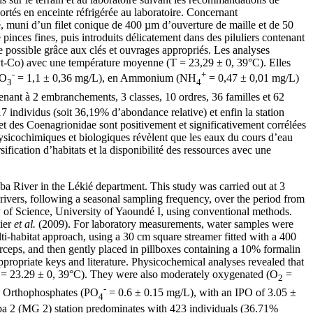
portés en enceinte réfrigérée au laboratoire. Concernant
té, muni d’un filet conique de 400 µm d’ouverture de maille et de 50
 pinces fines, puis introduits délicatement dans des piluliers contenant
e possible grâce aux clés et ouvrages appropriés. Les analyses
Pt-Co) avec une température moyenne (T = 23,29 ± 0, 39°C). Elles
-
+
NO
= 1,1 ± 0,36 mg/L), en Ammonium (NH
= 0,47 ± 0,01 mg/L)
3
4
nant à 2 embranchements, 3 classes, 10 ordres, 36 familles et 62
individus (soit 36,19% d’abondance relative) et enfin la station
t des Coenagrionidae sont positivement et significativement corrélées
ysicochimiques et biologiques révèlent que les eaux du cours d’eau
ification d’habitats et la disponibilité des ressources avec une
aba River in the Lékié department. This study was carried out at 3
vers, following a seasonal sampling frequency, over the period from
 of Science, University of Yaoundé I, using conventional methods.
dier
et al.
(2009). For laboratory measurements, water samples were
lti-habitat approach, using a 30 cm square streamer fitted with a 400
rceps, and then gently placed in pillboxes containing a 10% formalin
ppropriate keys and literature. Physicochemical analyses revealed that
(T = 23.29 ± 0, 39°C). They were also moderately oxygenated (O
=
2
-
d Orthophosphates (PO
= 0.6 ± 0.15 mg/L), with an IPO of 3.05 ±
4
baba 2 (MG 2) station predominates with 423 individuals (36.71%