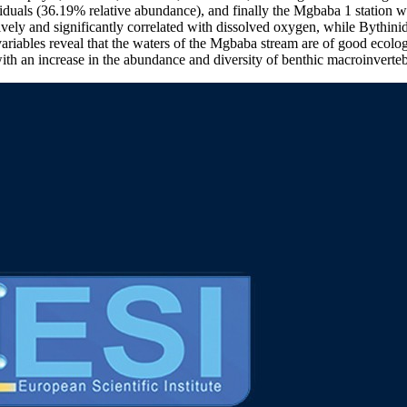
iduals (36.19% relative abundance), and finally the Mgbaba 1 station w
ly and significantly correlated with dissolved oxygen, while Bythinida
ables reveal that the waters of the Mgbaba stream are of good ecological
 with an increase in the abundance and diversity of benthic macroinverteb