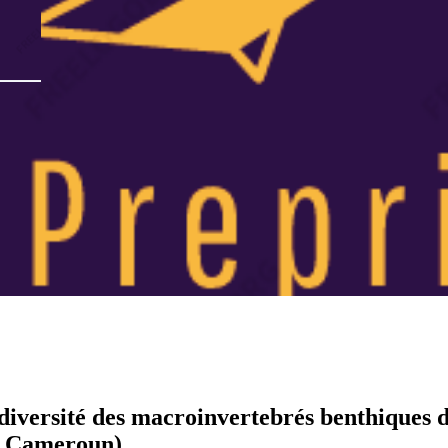
iodiversité des macroinvertebrés benthiques
re Cameroun)