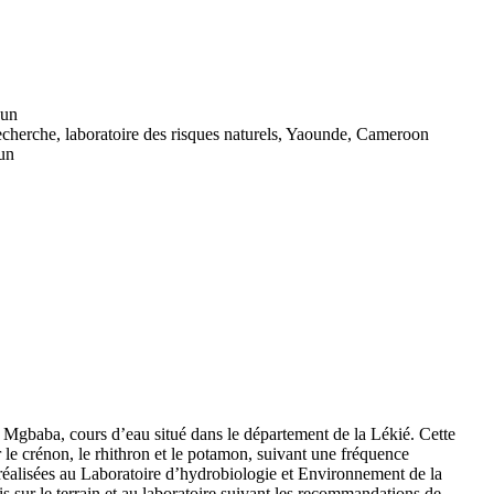
oun
 recherche, laboratoire des risques naturels, Yaounde, Cameroon
un
u Mgbaba, cours d’eau situé dans le département de la Lékié. Cette
e crénon, le rhithron et le potamon, suivant une fréquence
 réalisées au Laboratoire d’hydrobiologie et Environnement de la
 sur le terrain et au laboratoire suivant les recommandations de