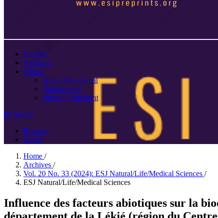
Current
Archives
About
About the Journal
Submissions
Privacy Statement
Search
Register
Login
Home
/
Archives
/
Vol. 20 No. 33 (2024): ESJ Natural/Life/Medical Sciences
/
ESJ Natural/Life/Medical Sciences
Influence des facteurs abiotiques sur la b
département de la Lékié (région du Cent