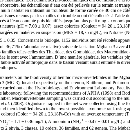
boratoire, les échantillons d’eau ont été prélevés sur le terrain et trans
he multi-habitat en utilisant un troubleau de forme carrée de 30 cm de cô
nismes retenus par les mailles du troubleau ont été collectés à l’aide de
cés à l’eau courante puis identifiés jusqu’au plus petit rang taxonomiqu
 neutres (pH = 7,08 ± 0,07), assez colorées (Couleur = 94,20 ± 23,18
hargées en matières en suspension (MES = 18,75 mg/L), en Nitrates (
± 0,35. Concernant la biologie, 1152 individus ont été récoltés apparte
t 36,71% d’abondance relative) suivie de la station Mgbaba 3 avec 417 
familles telles celles des Thiaridae, des Gomphidae, des Macromiidae e
idae le sont avec l’ammonium. D’une manière générale, les variables ph
ble activité anthropique dans le bassin versant aurait entrainé la divers
enthiques.
parameters on the biodiversity of benthic macroinvertebrates in the Mgb
(MG 3), located respectively on the crénon, Rhithron, and Potamon ri
 carried out at the Hydrobiology and Environment Laboratory, Faculty
the laboratory, following the recommendations of APHA (1998) and Ro
 chamber. Macroinvertebrate sampling was carried out according to the mu
n
et al.
(2008). Organisms trapped in the net were collected using fine fo
 and then identified down to the lowest possible taxonomic rank using a
rly colored (Color = 94.20 ± 23.18Pt-Co) with an average temperature 
-
+
 (NO
= 1.1 ± 0.36 mg/L), Ammonium (NH
= 0.47 ± 0.01 mg/L) an
3
4
g to 2 phyla, 3 classes, 10 orders, 36 families, and 62 genera. The Mg